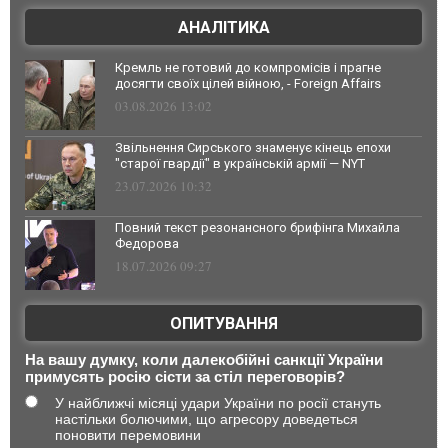
АНАЛІТИКА
Кремль не готовий до компромісів і прагне
досягти своїх цілей війною, - Foreign Affairs
03.08.2026 13:02
Звільнення Сирського знаменує кінець епохи
"старої гвардії" в українській армії — NYT
23.07.2026 10:32
Повний текст резонансного брифінга Михайла
Федорова
18.07.2026 09:27
ОПИТУВАННЯ
На вашу думку, коли далекобійні санкції України
примусять росію сісти за стіл переговорів?
У найближчі місяці удари України по росії стануть
настільки болючими, що агресору доведеться
поновити перемовини