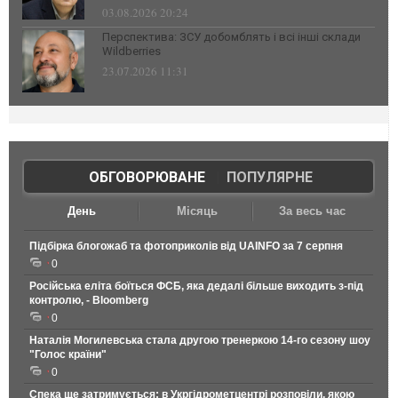
03.08.2026 20:24
Перспектива: ЗСУ добомблять і всі інші склади
Wildberries
23.07.2026 11:31
ОБГОВОРЮВАНЕ
|
ПОПУЛЯРНЕ
День
Місяць
За весь час
Підбірка блогожаб та фотоприколів від UAINFO за 7 серпня
0
Російська еліта боїться ФСБ, яка дедалі більше виходить з-під
контролю, - Bloomberg
0
Наталія Могилевська стала другою тренеркою 14-го сезону шоу
"Голос країни"
0
Спека ще затримується: в Укргідрометцентрі розповіли, якою