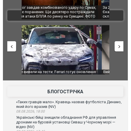
по Сумах,
За 2000 кілометрів від кордону з Україною: в
"Мої іграш
траждали
Єкатеринбурзі після атаки дронів загорівся
суперкарів
ВІДЕО
ині. ФОТО
склад Wildberries. ФОТО. ВІДЕО
оновлення
Вийшов трейлер нової екранізації легендарного
Зеленський
фільму "Афера Томаса Крауна"
перемовин
БЛОГОСТРІЧКА
«Таких гравців мало». Кравець назвав футболіста Динамо,
який його вразив (NV)
08.08.2026, 18:00
Українські бійці знищили обладнання РФ для управління
дронами на буровій установці Сиваш у Чорному морі —
відео (NV)