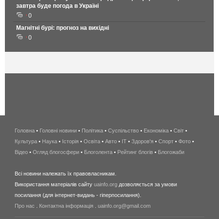
завтра буде погода в Україні
0
Магнітні бурі: прогноз на вихідні
0
Головна
•
Головні новини
•
Політика
•
Суспільство
•
Економіка
беспроводной
•
Світ
•
Культура
•
Наука
•
Історія
•
Освіта
•
Авто
•
IT
•
Здоров'я
интернет
•
Спорт
•
Фото
•
Відео
•
Огляд блогосфери
•
Блоголента
•
Рейтинг блогів
киев
•
Блогожаби
и
Всі новини належать їх правовласникам.
область
Використання матеріалів сайту
uainfo.org
дозволяється за умови
wimax
посилання (для інтернет-видань - гіперпосилання).
интернет
Про нас
.
Контактна інформація
.
uainfo.org@gmail.com
в
киеве