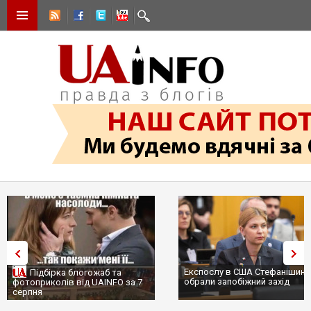
Експослу в США Стефанішині
Підбірка блогожаб та
обрали запобіжний захід
фотоприколів від UAINFO за 7
серпня