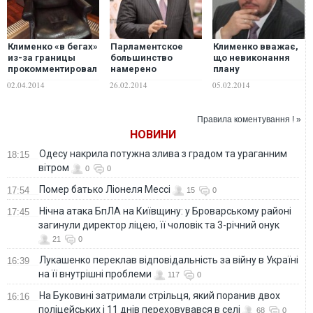
Клименко «в бегах»
Парламентское
Клименко вважає,
из-за границы
большинство
що невиконання
прокомментировал
намерено
плану
слухи о кресле за
расформировать
держбюджету на
02.04.2014
26.02.2014
05.02.2014
70 тысяч евро
Министерство
20% - це
доходов и сборов
«адекватно»
Правила коментування ! »
НОВИНИ
Одесу накрила потужна злива з градом та ураганним
18:15
вітром
0
0
Помер батько Ліонеля Мессі
17:54
15
0
Нічна атака БпЛА на Київщину: у Броварському районі
17:45
загинули директор ліцею, її чоловік та 3-річний онук
21
0
Лукашенко переклав відповідальність за війну в Україні
16:39
на її внутрішні проблеми
117
0
На Буковині затримали стрільця, який поранив двох
16:16
поліцейських і 11 днів переховувався в селі
68
0