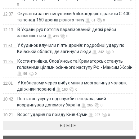
0
Окупанти за ніч випустили 6 «Іскандерів», ракети С-400
12:37
та понад 150 дронів різного типу
61
0
В Україні рух потягів паралізований: деякі рейси
12:13
запізнюються
498
0
У будинок влучили п'ять дронів: подробиці удару по
11:51
Київській області, де загинули люди
342
0
Костянтинівка, Слов'янськ та Краматорськ стануть
11:25
головними цілями осіннього наступу РФ - Максим Жорін
96
0
У Коблевому через вибух міни в морі загинув чоловік,
11:01
дві жінки поранені
163
0
Пентагон усунув від служби генерала, який
10:42
координував допомогу Україні
265
0
Ворог ударив по поїзду Київ-Суми
10:21
227
0
БІЛЬШЕ