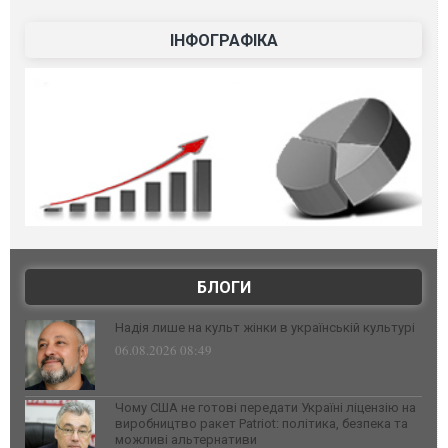
ІНФОГРАФІКА
БЛОГИ
Надія лише на культ жінки в українській культурі
06.08.2026 08:49
Чому США не готові передати Україні ліцензію на
виробництво ракет Patriot: політика, безпека та
можливі альтернативи