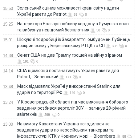
Зеленський оцінив можливості країн світу надати
15:50
Україні ракети до Patriot
89
0
На території Болгарії поблизу кордону з Румунією впав
15:25
та вибухнув невідомий безпілотник
58
0
Шокуючі подробиці із Закарпаття: омбудсмен Лубінець
15:01
розкрив схему у Берегівському РТЦК та СП
308
0
Сенат США не дав Трампу грошей на війну з Іраном
14:38
191
0
США щомісяця постачатимуть Україні ракети для
14:14
Patriot, - Зеленський
171
0
Маск відмовляє Україні у використанні Starlink для
13:48
ударів по території РФ
149
0
У Кіровоградській області під час виконання бойового
13:24
завдання розбився вертоліт ЗСУ — загинув 28-річний
авіатехнік
299
0
На вимогу Казахстану Україна погодилася не
13:00
завдавати ударів по неросійським танкерам та
інфраструктурі КТК у Чорному морі — Bloomberg
88