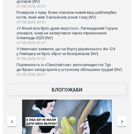
доларів (NV)
07.08.2026, 02:31
Розміром з пуму. Вчені описали новий вид шаблезубих
котів, який жив 5 мільйонів років тому (NV)
07.08.2026, 02:01
«У Японії все було дуже жорстко». Легендарний Горуна
зізнався, чому не засмутився через перенесення
Олімпіади-2020 (NV)
07.08.2026, 01:31
У Німеччині заявили, що на борту українського Ан-124
у Лейпцигу не було зброї чи боєприпасів (NV)
07.08.2026, 01:01
Порівнюють із «Пенісгейтом»: велосипедисток Тур
де Франс запідозрили у штучному збільшенні грудей (NV)
07.08.2026, 00:31
БЛОГОЖАБИ