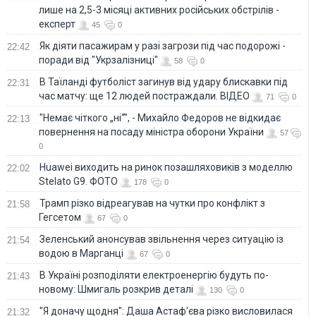
лише на 2,5-3 місяці активних російських обстрілів -
експерт
45
0
Як діяти пасажирам у разі загрози під час подорожі -
22:42
поради від "Укрзалізниці"
58
0
В Таїланді футболіст загинув від удару блискавки під
22:31
час матчу: ще 12 людей постраждали. ВІДЕО
71
0
"Немає чіткого „ні“", - Михайло Федоров не відкидає
22:13
повернення на посаду міністра оборони України
57
0
Huawei виходить на ринок позашляховиків з моделлю
22:02
Stelato G9. ФОТО
178
0
Трамп різко відреагував на чутки про конфлікт з
21:58
Гегсетом
67
0
Зеленський анонсував звільнення через ситуацію із
21:54
водою в Марганці
67
0
В Україні розподіляти електроенергію будуть по-
21:43
новому: Шмигаль розкрив деталі
130
0
"Я доначу щодня": Даша Астаф'єва різко висловилася
21:32