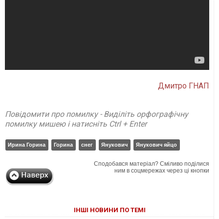
Дмитро ГНАП
Повідомити про помилку - Виділіть орфографічну
помилку мишею і натисніть Ctrl + Enter
Ирина Горина
Горина
снег
Янукович
Янукович яйцо
Сподобався матеріал? Сміливо поділися
ним в соцмережах через ці кнопки
ІНШІ НОВИНИ ПО ТЕМІ