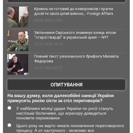
Кремль не готовий до компромісів і прагне
досягти своїх цілей війною, - Foreign Affairs
03.08.2026 13:02
Звільнення Сирського знаменує кінець епохи
"старої гвардії" в українській армії — NYT
23.07.2026 10:32
Повний текст резонансного брифінга Михайла
Федорова
18.07.2026 09:27
ОПИТУВАННЯ
На вашу думку, коли далекобійні санкції України
примусять росію сісти за стіл переговорів?
У найближчі місяці удари України по росії стануть
настільки болючими, що агресору доведеться
поновити перемовини
Цього року не варто чекати поновлення переговорного
процесу. А от наступного - можливо все