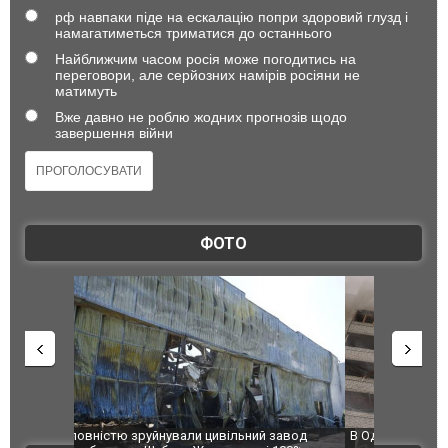
рф навпаки піде на ескалацію попри здоровий глузд і
намагатиметься триматися до останнього
Найближчим часом росія може погодитись на
переговори, але серйозних намірів росіяни не
матимуть
Вже давно не роблю жодних прогнозів щодо
завершення війни
ФОТО
 завод
В Одесі та Харкові різко зросла кількість
Ворог завд