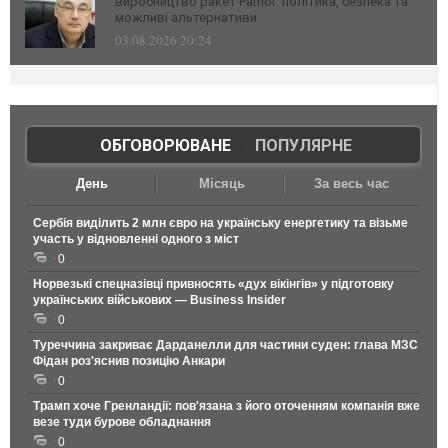
виробництво ракет Patriot: політика, безпека та
можливі альтернативи
03.08.2026 20:24
ОБГОВОРЮВАНЕ
|
ПОПУЛЯРНЕ
День
Місяць
За весь час
Сербія виділить 2 млн євро на українську енергетику та візьме
участь у відновленні одного з міст
0
Норвезькі спецназівці привносять «дух вікінгів» у підготовку
українських військових — Business Insider
0
Туреччина закриває Дарданелли для частини суден: глава МЗС
Фідан роз'яснив позицію Анкари
0
Трамп хоче Гренландії: пов'язана з його оточенням компанія вже
везе туди бурове обладнання
0