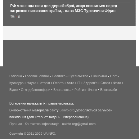
РФ може вдатися до ядерної зброї, якщо опиниться перед
загрозою виживання країни, - лава МЗС Туреччини Фідан
0
Головна
•
Головні новини
•
Політика
•
Суспільство
•
Економіка
беспроводной
•
Світ
•
Культура
•
Наука
•
Історія
•
Освіта
•
Авто
•
IT
•
Здоров'я
интернет
•
Спорт
•
Фото
•
Відео
•
Огляд блогосфери
•
Блоголента
•
Рейтинг блогів
киев
•
Блогожаби
и
Всі новини належать їх правовласникам.
область
Використання матеріалів сайту
uainfo.org
дозволяється за умови
wimax
посилання (для інтернет-видань - гіперпосилання).
интернет
Про нас
.
Контактна інформація
.
uainfo.org@gmail.com
в
киеве
Copyright © 2011-2026 UAINFO.
и