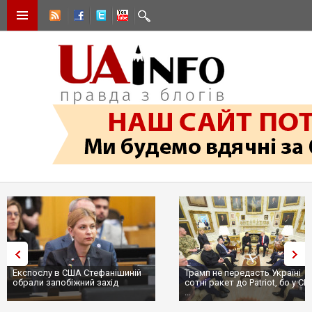
Експослу в США Стефанішиній
Трамп не передасть Україні
обрали запобіжний захід
сотні ракет до Patriot, бо у С
...