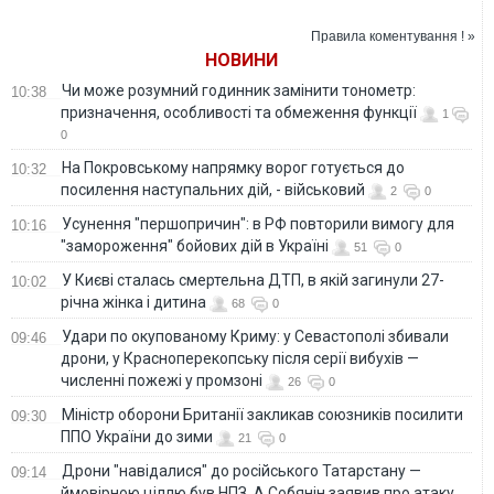
Украиной. ВИДЕО
от любой блажи
тирана
Правила коментування ! »
НОВИНИ
Чи може розумний годинник замінити тонометр:
10:38
призначення, особливості та обмеження функції
1
0
На Покровському напрямку ворог готується до
10:32
посилення наступальних дій, - військовий
2
0
Усунення "першопричин": в РФ повторили вимогу для
10:16
"замороження" бойових дій в Україні
51
0
У Києві сталась смертельна ДТП, в якій загинули 27-
10:02
річна жінка і дитина
68
0
Удари по окупованому Криму: у Севастополі збивали
09:46
дрони, у Красноперекопську після серії вибухів —
численні пожежі у промзоні
26
0
Міністр оборони Британії закликав союзників посилити
09:30
ППО України до зими
21
0
Дрони "навідалися" до російського Татарстану —
09:14
ймовірною ціллю був НПЗ. А Собянін заявив про атаку