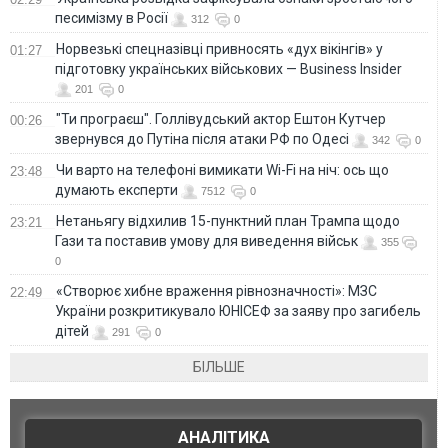
песимізму в Росії
312
0
Норвезькі спецназівці привносять «дух вікінгів» у
01:27
підготовку українських військових — Business Insider
201
0
"Ти програєш". Голлівудський актор Ештон Кутчер
00:26
звернувся до Путіна після атаки РФ по Одесі
342
0
Чи варто на телефонi вимикати Wi-Fi на ніч: ось що
23:48
думають експерти
7512
0
Нетаньягу відхилив 15-пунктний план Трампа щодо
23:21
Гази та поставив умову для виведення військ
355
0
«Створює хибне враження рівнозначності»: МЗС
22:49
України розкритикувало ЮНІСЕФ за заяву про загибель
дітей
291
0
БІЛЬШЕ
АНАЛІТИКА