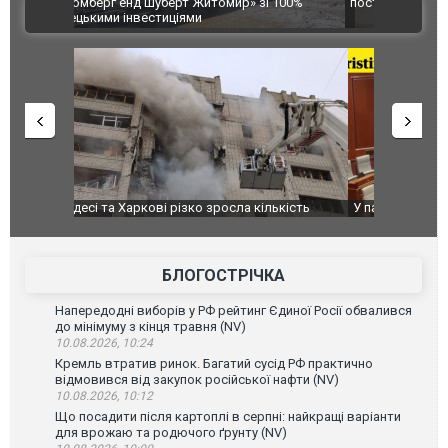
 100%
постраждалих від обстрілу РФ
двоє пора
ВІДЕО
після атак
ькість
У парламенті Косово прем'єра закидали яйцями
Приїхав за
до українс
зіркового 
БЛОГОСТРІЧКА
Напередодні виборів у РФ рейтинг Єдиної Росії обвалився
до мінімуму з кінця травня (NV)
10.08.2026, 10:24
Кремль втратив ринок. Багатий сусід РФ практично
відмовився від закупок російської нафти (NV)
10.08.2026, 10:12
Що посадити після картоплі в серпні: найкращі варіанти
для врожаю та родючого ґрунту (NV)