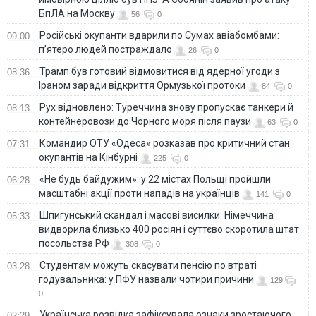
БпЛА на Москву
56
0
Російські окупанти вдарили по Сумах авіабомбами:
09:00
п’ятеро людей постраждало
26
0
Трамп був готовий відмовитися від ядерної угоди з
08:36
Іраном заради відкриття Ормузької протоки
84
0
Рух відновлено: Туреччина знову пропускає танкери й
08:13
контейнеровози до Чорного моря після паузи
63
0
Командир ОТУ «Одеса» розказав про критичний стан
07:31
окупантів на Кінбурні
225
0
«Не будь байдужим»: у 22 містах Польщі пройшли
06:28
масштабні акції проти нападів на українців
141
0
Шпигунський скандал і масові висилки: Німеччина
05:33
видворила близько 400 росіян і суттєво скоротила штат
посольства РФ
308
0
Студентам можуть скасувати пенсію по втраті
03:28
годувальника: у ПФУ назвали чотири причини
129
0
Українська розвідка зафіксувала ознаки зростаючого
02:29