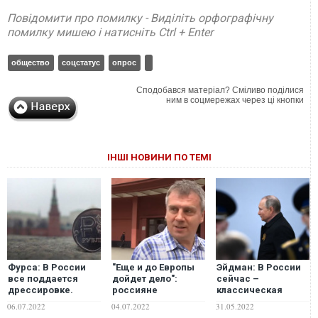
Повідомити про помилку - Виділіть орфографічну
помилку мишею і натисніть Ctrl + Enter
общество
соцстатус
опрос
Сподобався матеріал? Сміливо поділися
ним в соцмережах через ці кнопки
ІНШІ НОВИНИ ПО ТЕМІ
Фурса: В России
"Еще и до Европы
Эйдман: В России
все поддается
дойдет дело":
сейчас –
дрессировке.
россияне
классическая
Даже рубль
размечтались о
тирания, общество
06.07.2022
04.07.2022
31.05.2022
победе в войне с
полностью зависит