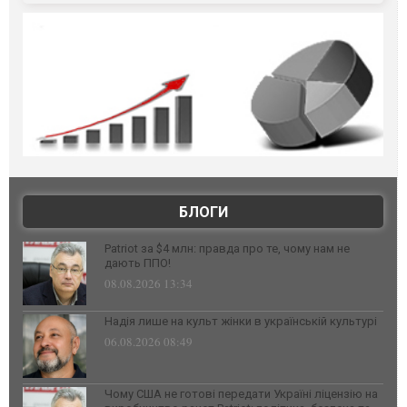
БЛОГИ
Patriot за $4 млн: правда про те, чому нам не
дають ППО!
08.08.2026 13:34
Надія лише на культ жінки в українській культурі
06.08.2026 08:49
Чому США не готові передати Україні ліцензію на