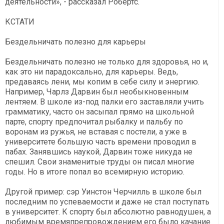
деятельности», - рассказал Робертс.
КСТАТИ
Бездельничать полезно для карьеры
Бездельничать полезно не только для здоровья, но и,
как это ни парадоксально, для карьеры. Ведь,
предаваясь лени, мы копим в себе силу и энергию.
Например, Чарлз Дарвин был необыкновенным
лентяем. В школе из-под палки его заставляли учить
грамматику, часто он засыпал прямо на школьной
парте, спорту предпочитал рыбалку и пальбу по
воронам из ружья, не вставая с постели, а уже в
университете большую часть времени проводил в
пабах. Занявшись наукой, Дарвин тоже никуда не
спешил. Свои знаменитые труды он писал многие
годы. Но в итоге попал во всемирную историю.
Другой пример: сэр Уинстон Черчилль в школе был
последним по успеваемости и даже не стал поступать
в университет. К спорту был абсолютно равнодушен, а
любимым времяпрепровождением его было качание