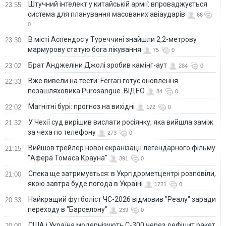
Штучний інтелект у китайській армії: впроваджується
23:55
система для планування масованих авіаударів
66
0
В місті Аспендос у Туреччині знайшли 2,2-метрову
23:30
мармурову статую бога лікування
75
0
Брат Анджеліни Джолі зробив камінг-аут
23:02
284
0
Вже вивели на тести: Ferrari готує оновлення
22:33
позашляховика Purosangue. ВІДЕО
84
0
Магнітні бурі: прогноз на вихідні
22:02
172
0
У Чехії суд вирішив вислати росіянку, яка вийшла заміж
21:32
за чеха по телефону
273
0
Вийшов трейлер нової екранізації легендарного фільму
21:15
"Афера Томаса Крауна"
391
0
Спека ще затримується: в Укргідрометцентрі розповіли,
21:00
якою завтра буде погода в Україні
1721
0
Найкращий футболіст ЧС-2026 відмовив "Реалу" заради
20:33
переходу в "Барселону"
239
0
США і Україна модернізують С-300 через дефіцит ракет
20:00