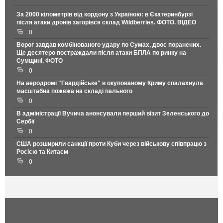
За 2000 кілометрів від кордону з Україною: в Єкатеринбурзі
після атаки дронів загорівся склад Wildberries. ФОТО. ВІДЕО
0
Ворог завдав комбінованого удару по Сумах, двоє поранених.
Ще десятеро постраждали після атаки БПЛА по ринку на
Сумщині. ФОТО
0
На аеродромі "Гвардійське" в окупованому Криму спалахнула
масштабна пожежа на складі пального
0
В адміністрації Вучича анонсували перший візит Зеленського до
Сербії
0
США розширили санкції проти Куби через військову співпрацю з
Росією та Китаєм
0