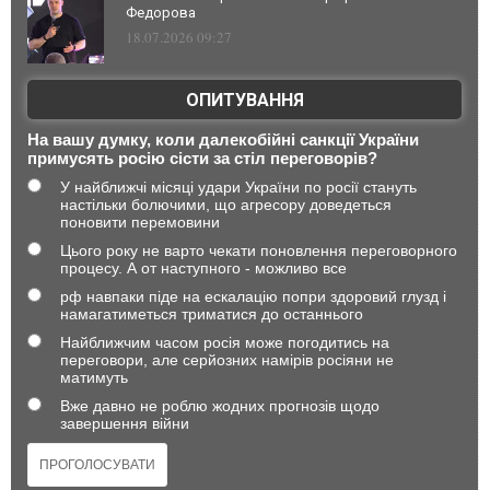
Федорова
18.07.2026 09:27
ОПИТУВАННЯ
На вашу думку, коли далекобійні санкції України
примусять росію сісти за стіл переговорів?
У найближчі місяці удари України по росії стануть
настільки болючими, що агресору доведеться
поновити перемовини
Цього року не варто чекати поновлення переговорного
процесу. А от наступного - можливо все
рф навпаки піде на ескалацію попри здоровий глузд і
намагатиметься триматися до останнього
Найближчим часом росія може погодитись на
переговори, але серйозних намірів росіяни не
матимуть
Вже давно не роблю жодних прогнозів щодо
завершення війни