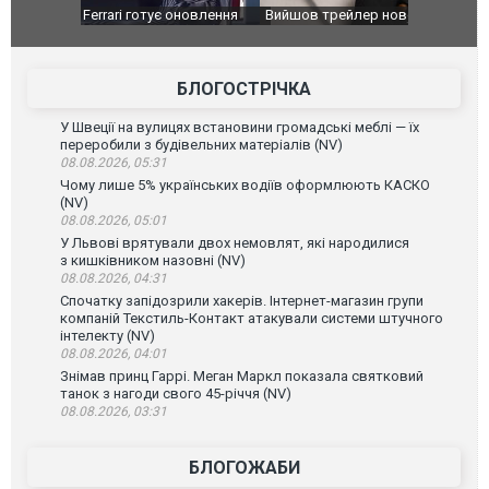
оновлення
Вийшов трейлер нової екранізації легендарного
Зеленський
фільму "Афера Томаса Крауна"
перемовин
БЛОГОСТРІЧКА
У Швеції на вулицях встановини громадські меблі — їх
переробили з будівельних матеріалів (NV)
08.08.2026, 05:31
Чому лише 5% українських водіїв оформлюють КАСКО
(NV)
08.08.2026, 05:01
У Львові врятували двох немовлят, які народилися
з кишківником назовні (NV)
08.08.2026, 04:31
Спочатку запідозрили хакерів. Інтернет-магазин групи
компаній Текстиль-Контакт атакували системи штучного
інтелекту (NV)
08.08.2026, 04:01
Знімав принц Гаррі. Меган Маркл показала святковий
танок з нагоди свого 45-річчя (NV)
08.08.2026, 03:31
БЛОГОЖАБИ