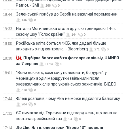
Patriot, - ЗМІ
266
0
Зеленський прибув до Сербії на важливі перемовини
19:44
146
0
Наталія Могилевська стала другою тренеркою 14-го
19:33
сезону шоу "Голос країни"
144
0
Російська еліта боїться ФСБ, яка дедалі більше
19:00
виходить з-під контролю, - Bloomberg
271
0
Підбірка блогожаб та фотоприколів від UAINFO
18:30
за 7 серпня
11784
0
"Вони воюють, самі хочуть воювати, бо дурні": у
18:01
Чернівцях водія маршрутки звільнили після
зневажливих слів про українських захисників. ВІДЕО
310
0
Флеш розповів, чому РЕБ не може відхиляти балістику
17:44
204
0
ЄС вимагає від Туреччини підтверджень, що вона не
17:31
постачає російський газ
94
0
До Дня Ялти: оператори "Group 13" провели
17:14