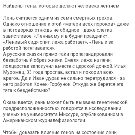
Найдены гены, которые делают человека лентяем
Лень считается одним из семи смертных грехов.
Однако отношение к этой «матери всех пороков» даже
в поговорках отнюдь не обидное - даже слегка
завистливое: «Ленивому и в будни праздник»,
«Ленивый сидя спит, лежа работает», «Лень и за
работой потягивается».
А русские сказки прямо-таки пропагандировали
беззаботный образ жизни. Емеля, лежа на печи,
полцарства заполучил вместе с царской дочкой. Илья
Муромец, 33 года проспав, встал и покорил всех
врагов. Да и Иван-дурак не сильно перетрудился - за
него работал Конек-Горбунок. Откуда же берется эта
тяга к бездействию?
Оказывается, лень может быть вызвана генетической
предрасположенностью, говорится в исследовании
ученых из университета Миссури, опубликованном в
Американском журналефизиологии.
Чтобы доказать влияние генов на состояние лени,