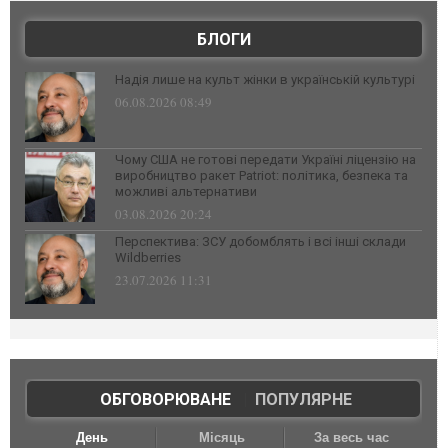
БЛОГИ
Надія лише на культ жінки в українській культурі
06.08.2026 08:49
Чому США не готові передати Україні ліцензію на
виробництво ракет Patriot: політика, безпека та
можливі альтернативи
03.08.2026 20:24
Перспектива: ЗСУ добомблять і всі інші склади
Wildberries
23.07.2026 11:31
ОБГОВОРЮВАНЕ
|
ПОПУЛЯРНЕ
День
Місяць
За весь час