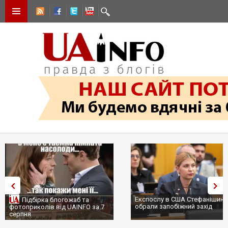
Експослу в США Стефанішиній
Підбірка блогожаб та
обрали запобіжний захід
фотоприколів від UAINFO за 7
серпня