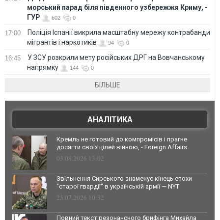
морський парад біля південного узбережжя Криму, -
ГУР
602
0
Поліція Іспанії викрила масштабну мережу контрабанди
17:00
мігрантів і наркотиків
94
0
У ЗСУ розкрили мету російських ДРГ на Вовчанському
16:45
напрямку
144
0
БІЛЬШЕ
АНАЛІТИКА
Кремль не готовий до компромісів і прагне
досягти своїх цілей війною, - Foreign Affairs
03.08.2026 13:02
Звільнення Сирського знаменує кінець епохи
"старої гвардії" в українській армії — NYT
23.07.2026 10:32
Повний текст резонансного брифінга Михайла