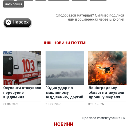
мотивация
Сподобався матеріал? Сміливо поділися
ним в соцмережах через ці кнопки
ІНШІ НОВИНИ ПО ТЕМІ
Окупанти атакували
"Один удар по
Ленінградську
пересувне
машинному
область атакували
відділення
відділенню, другий
дрони: у Мережі
"Укрпошти" на
- по житловому", -
пишуть про удар по
01.08.2026
21.07.2026
09.07.2026
Чернігівщині, є
врятовані з
НПЗ у місті Кіриші
поранені
танкера Gas Lisbon
відновили
Правила коментування ! »
хронологію атаки
НОВИНИ