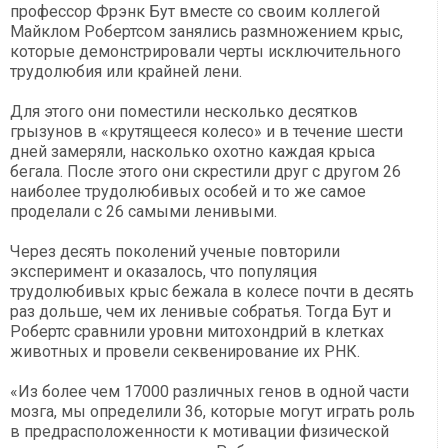
профессор Фрэнк Бут вместе со своим коллегой
Майклом Робертсом занялись размножением крыс,
которые демонстрировали черты исключительного
трудолюбия или крайней лени.
Для этого они поместили несколько десятков
грызунов в «крутящееся колесо» и в течение шести
дней замеряли, насколько охотно каждая крыса
бегала. После этого они скрестили друг с другом 26
наиболее трудолюбивых особей и то же самое
проделали с 26 самыми ленивыми.
Через десять поколений ученые повторили
эксперимент и оказалось, что популяция
трудолюбивых крыс бежала в колесе почти в десять
раз дольше, чем их ленивые собратья. Тогда Бут и
Робертс сравнили уровни митохондрий в клетках
животных и провели секвенирование их РНК.
«Из более чем 17000 различных генов в одной части
мозга, мы определили 36, которые могут играть роль
в предрасположенности к мотивации физической