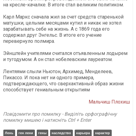
на кресле-качалке. В итоге стал великим политиком.
Карл Маркс
сначала жил за счет средств старенькой
матушки, целыми месяцами кутил и никак не хотел
зарабатывать себе на жизнь. А с 1869 года его
содержал друг Энгельс. В итоге его учение
перевернуло полмира.
Эйнштейн
учителями считался отъявленным лодырем
и тугодумом. А он стал нобелевским лауреатом.
Лентяями слыли
Ньютон, Архимед, Менделеев,
Пикассо.
И пока нет ни одного примера,
подтверждающего, что сверхактивный образ жизни
способствует гениальным открытиям
Мальчиш Плохиш
Повідомити про помилку - Виділіть орфографічну
помилку мишею і натисніть Ctrl + Enter
Лень
ген лени
гены
наследство
карьера
характер