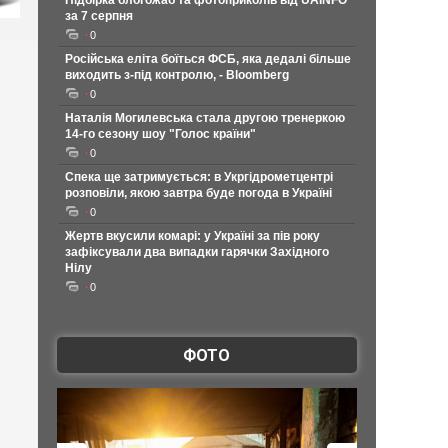
Підбірка блогожаб та фотоприколів від UAINFO
за 7 серпня
0
Російська еліта боїться ФСБ, яка дедалі більше
виходить з-під контролю, - Bloomberg
0
Наталія Могилевська стала другою тренеркою
14-го сезону шоу "Голос країни"
0
Спека ще затримується: в Укргідрометцентрі
розповіли, якою завтра буде погода в Україні
0
Жертв вкусили комарі: у Україні за пів року
зафіксували два випадки гарячки Західного
Нілу
0
ФОТО