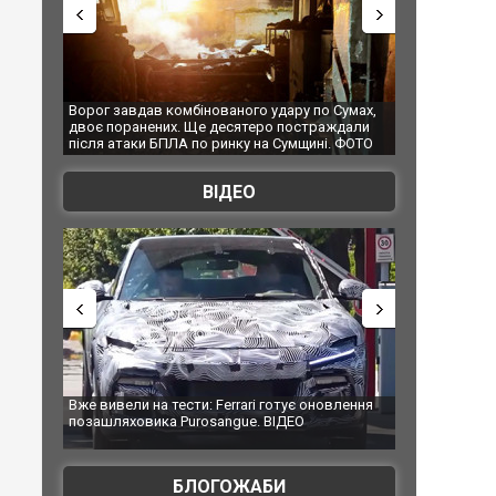
ого удару по Сумах,
За 2000 кілометрів від кордону з Україною: в
ятеро постраждали
Єкатеринбурзі після атаки дронів загорівся
ку на Сумщині. ФОТО
склад Wildberries. ФОТО. ВІДЕО
ВІДЕО
rari готує оновлення
Вийшов трейлер нової екранізації легендарного
ue. ВІДЕО
фільму "Афера Томаса Крауна"
БЛОГОЖАБИ