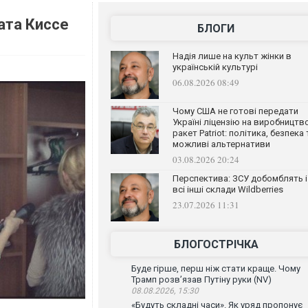
ата Киссе
БЛОГИ
Надія лише на культ жінки в
українській культурі
06.08.2026 08:49
Чому США не готові передати
Україні ліцензію на виробництв
ракет Patriot: політика, безпека 
можливі альтернативи
03.08.2026 20:24
Перспектива: ЗСУ добомблять і
всі інші склади Wildberries
23.07.2026 11:31
БЛОГОСТРІЧКА
Буде гірше, перш ніж стати краще. Чому
Трамп розв’язав Путіну руки (NV)
08.08.2026, 15:30
«Будуть складні часи». Як уряд пропонує