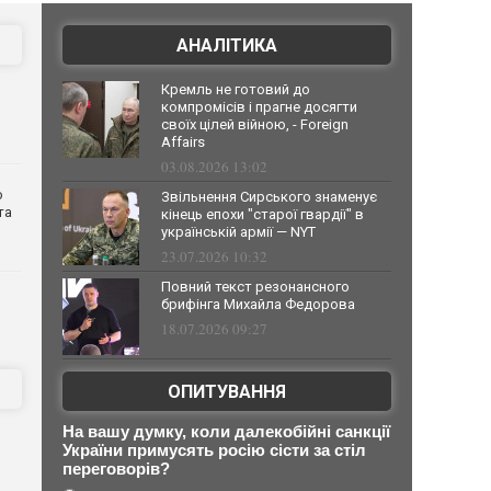
АНАЛІТИКА
Кремль не готовий до
компромісів і прагне досягти
своїх цілей війною, - Foreign
Affairs
03.08.2026 13:02
о
Звільнення Сирського знаменує
та
кінець епохи "старої гвардії" в
українській армії — NYT
23.07.2026 10:32
Повний текст резонансного
брифінга Михайла Федорова
18.07.2026 09:27
ОПИТУВАННЯ
На вашу думку, коли далекобійні санкції
України примусять росію сісти за стіл
переговорів?