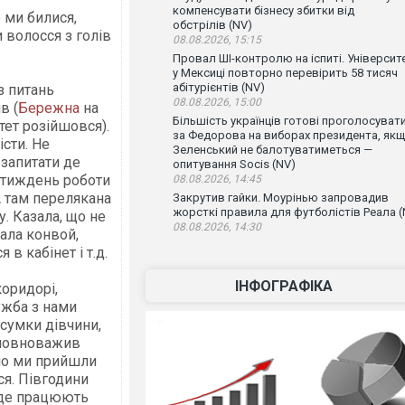
компенсувати бізнесу збитки від
 ми билися,
обстрілів (NV)
 волосся з голів
08.08.2026, 15:15
Провал ШІ-контролю на іспиті. Університ
у Мексиці повторно перевірить 58 тисяч
абітурієнтів (NV)
з питань
08.08.2026, 15:00
в (
Бережна
на
Більшість українців готові проголосуват
тет розійшовся).
за Федорова на виборах президента, як
істи. Не
Зеленський не балотуватиметься —
 запитати де
опитування Socis (NV)
е тиждень роботи
08.08.2026, 14:45
А там перелякана
Закрутив гайки. Моурінью запровадив
жорсткі правила для футболістів Реала (
. Казала, що не
08.08.2026, 14:30
кала конвой,
я в кабінет і т.д.
ІНФОГРАФІКА
оридорі,
ужба з нами
 сумки дівчини,
 уповноважив
кшо ми прийшли
ися. Півгодини
, де працюють