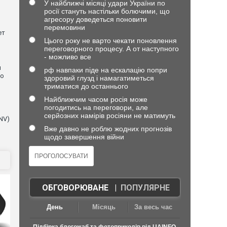
У найближчі місяці удари України по
росії стануть настільки болючими, що
агресору доведеться поновити
перемовини
ет
Цього року не варто чекати поновлення
переговорного процесу. А от наступного
- можливо все
и
рф навпаки піде на ескалацію попри
що
здоровий глузд і намагатиметься
триматися до останнього
Найближчим часом росія може
погодитись на переговори, але
серйозних намірів росіяни не матимуть
NV)
Вже давно не роблю жодних прогнозів
щодо завершення війни
ОБГОВОРЮВАНЕ
|
ПОПУЛЯРНЕ
День
Місяць
За весь час