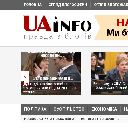
ГОЛОВНА
ОГЛЯД БЛОГОСФЕРИ
ОГЛЯД БЛОГОЖАБ
Експослу в США Ст
Підбірка блогожаб та
обрали запобіжний 
фотоприколів від UAINFO за 7
серпня
ПОЛІТИКА
СУСПІЛЬСТВО
ЕКОНОМІКА
Н
РОСІЙСЬКО-УКРАЇНСЬКА ВІЙНА
КОРОНАВІРУС COVID-19