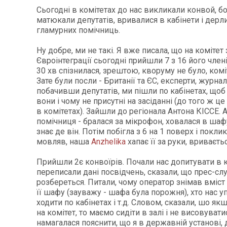
Сьогодні в комітетах до нас викликали конвой, бо
матюкали депутатів, вривалися в кабінети і дерли
гламурних помічниць.
Ну добре, ми не такі. Я вже писала, що на комітет 
Євроінтеграції сьогодні прийшли 7 з 16 його члені
30 хв спізнилася, зрештою, кворуму не було, комі
Зате були посли - Британії та ЄС, експерти, журнал
побачивши депутатів, ми пішли по кабінетах, щоб
вони і чому не присутні на засіданні (до того ж ц
в комітетах). Зайшли до регіонала Антона КІССЕ. 
помічниця - бралася за мікрофон, ховалася в шафу
знає де він. Потім побігла з 6 на 1 поверх і покли
мовляв, наша
Anzhelika
хапає її за руки, вриваєтьс
Прийшли 2є конвоїрів. Почали нас допитувати в к
переписали дані посвідчень, сказали, що прес-сл
розбереться. Питали, чому оператор знімав вміст
її шафу (зауважу - шафа була порожня), хто нас
ходити по кабінетах і т.д. Словом, сказали, шо я
на комітет, то маємо сидіти в залі і не висовуват
намагалася пояснити, що я в державній установі