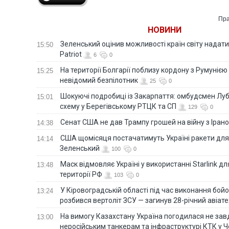
Пра
НОВИНИ
Зеленський оцінив можливості країн світу надати
15:50
Patriot
6
0
На території Болгарії поблизу кордону з Румунією
15:25
невідомий безпілотник
25
0
Шокуючі подробиці із Закарпаття: омбудсмен Лу
15:01
схему у Берегівському РТЦК та СП
129
0
Сенат США не дав Трампу грошей на війну з Іран
14:38
США щомісяця постачатимуть Україні ракети для P
14:14
Зеленський
100
0
Маск відмовляє Україні у використанні Starlink дл
13:48
території РФ
103
0
У Кіровоградській області під час виконання бой
13:24
розбився вертоліт ЗСУ — загинув 28-річний авіате
На вимогу Казахстану Україна погодилася не зав
13:00
неросійським танкерам та інфраструктурі КТК у 