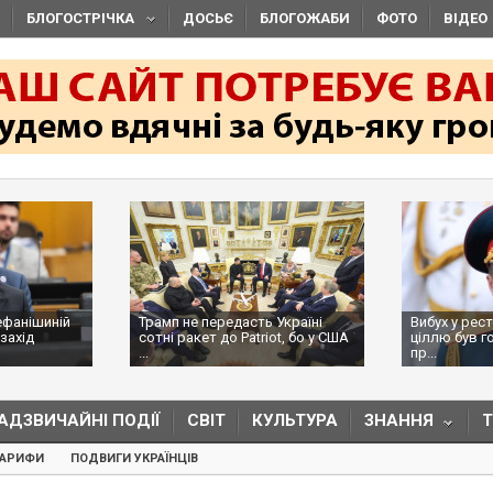
БЛОГОСТРІЧКА
ДОСЬЄ
БЛОГОЖАБИ
ФОТО
ВІДЕО
ефанішиній
Трамп не передасть Україні
Вибух у рес
захід
сотні ракет до Patriot, бо у США
ціллю був г
...
пр...
АДЗВИЧАЙНІ ПОДІЇ
СВІТ
КУЛЬТУРА
ЗНАННЯ
ТАРИФИ
ПОДВИГИ УКРАЇНЦІВ