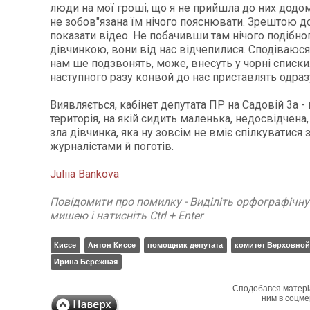
люди на мої гроші, що я не прийшла до них додому
не зобов"язана їм нічого пояснювати. Зрештою д
показати відео. Не побачивши там нічого подібно
дівчинкою, вони від нас відчепилися. Сподіваюся
нам ше подзвонять, може, внесуть у чорні списки.
наступного разу конвой до нас приставлять одраз
Виявляється, кабінет депутата ПР на Садовій 3а -
територія, на якій сидить маленька, недосвідчена
зла дівчинка, яка ну зовсім не вміє спілкуватися 
журналістами й поготів.
Juliia Bankova
Повідомити про помилку - Виділіть орфографічн
мишею і натисніть Ctrl + Enter
Киссе
Антон Киссе
помощник депутата
комитет Верховной
Ирина Бережная
Сподобався матері
ним в соцме