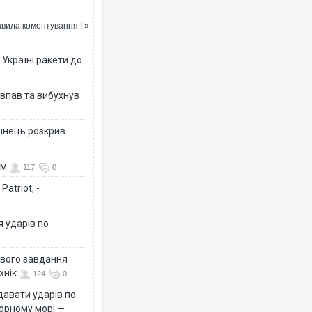
вила коментування ! »
 Україні ракети до
Ворог завдав комбінован
двоє поранених. Ще дес
після атаки БПЛА по рин
 впав та вибухнув
бінець розкрив
ом
117
0
atriot, -
я ударів по
Вже вивели на тести: Fer
ового завдання
позашляховика Purosang
хнік
124
0
давати ударів по
Чорному морі —