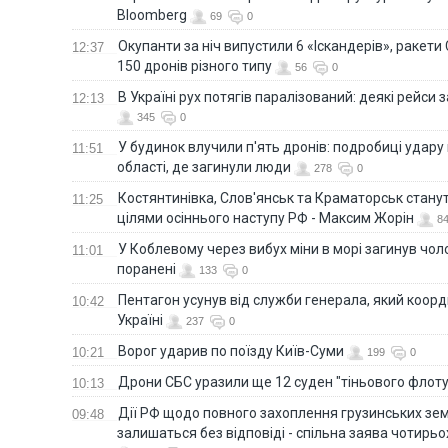
Bloomberg
69
0
Окупанти за ніч випустили 6 «Іскандерів», ракети
12:37
150 дронів різного типу
56
0
В Україні рух потягів паралізований: деякі рейси
12:13
345
0
У будинок влучили п'ять дронів: подробиці удару 
11:51
області, де загинули люди
278
0
Костянтинівка, Слов'янськ та Краматорськ стану
11:25
цілями осіннього наступу РФ - Максим Жорін
8
У Коблевому через вибух міни в морі загинув чоло
11:01
поранені
133
0
Пентагон усунув від служби генерала, який коор
10:42
Україні
237
0
Ворог ударив по поїзду Київ-Суми
10:21
199
0
Дрони СБС уразили ще 12 суден "тіньового флот
10:13
Дії РФ щодо повного захоплення грузинських зе
09:48
залишаться без відповіді - спільна заява чотирьо