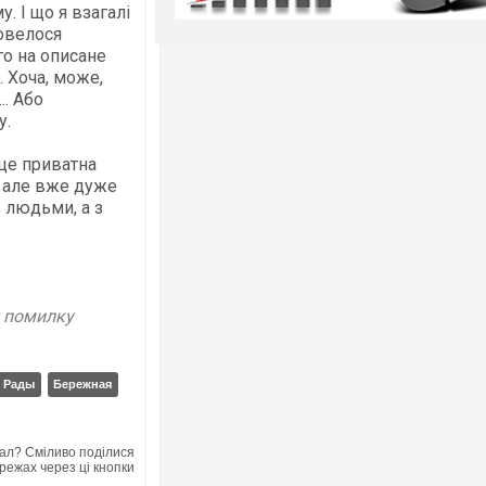
. І що я взагалі
овелося
го на описане
. Хоча, може,
.. Або
у.
 це приватна
, але вже дуже
з людьми, а з
у помилку
 Рады
Бережная
ал? Сміливо поділися
режах через ці кнопки