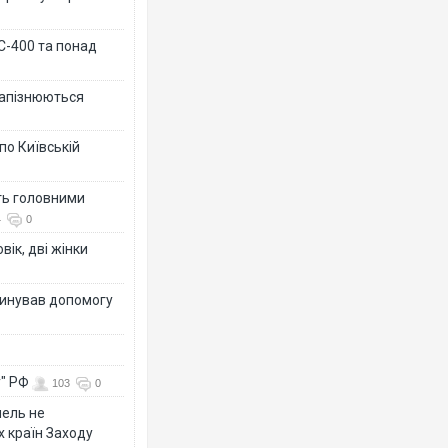
 С-400 та понад
 запізнюються
по Київській
ть головними
4
0
вік, дві жінки
динував допомогу
у" РФ
103
0
мель не
х країн Заходу