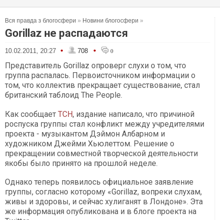
Вся правда з блогосфери
»
Новини блогосфери
»
Gorillaz не распадаются
•
•
10.02.2011, 20:27
708
0
Представитель
Gorillaz
опроверг слухи о том, что
группа распалась. Первоисточником информации о
том, что коллектив прекращает существование, стал
британский таблоид The People.
Как сообщает
ТСН
, издание написало, что причиной
роспуска группы стал конфликт между учредителями
проекта - музыкантом Дэймон Албарном и
художником Джейми Хьюлеттом. Решение о
прекращении совместной творческой деятельности
якобы было принято на прошлой неделе.
Однако теперь появилось официальное заявление
группы, согласно которому «Gorillaz, вопреки слухам,
живы и здоровы, и сейчас хулиганят в Лондоне». Эта
же информация опубликована и в блоге проекта на