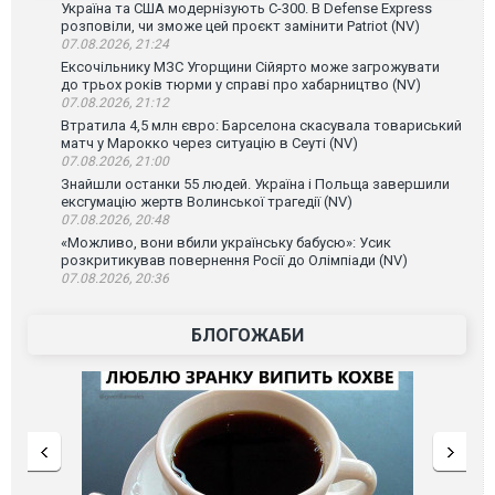
Україна та США модернізують С-300. В Defense Express
розповіли, чи зможе цей проєкт замінити Patriot (NV)
07.08.2026, 21:24
Ексочільнику МЗС Угорщини Сійярто може загрожувати
до трьох років тюрми у справі про хабарництво (NV)
07.08.2026, 21:12
Втратила 4,5 млн євро: Барселона скасувала товариський
матч у Марокко через ситуацію в Сеуті (NV)
07.08.2026, 21:00
Знайшли останки 55 людей. Україна і Польща завершили
ексгумацію жертв Волинської трагедії (NV)
07.08.2026, 20:48
«Можливо, вони вбили українську бабусю»: Усик
розкритикував повернення Росії до Олімпіади (NV)
07.08.2026, 20:36
БЛОГОЖАБИ