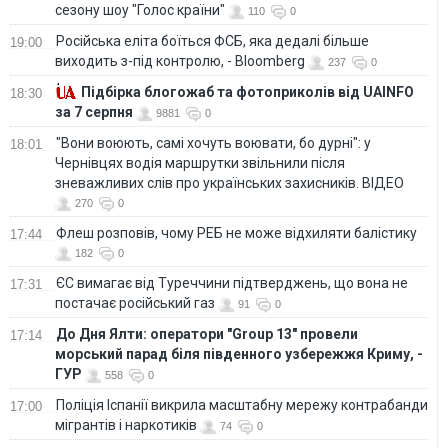
сезону шоу "Голос країни"
110
0
Російська еліта боїться ФСБ, яка дедалі більше
19:00
виходить з-під контролю, - Bloomberg
237
0
Підбірка блогожаб та фотоприколів від UAINFO
18:30
за 7 серпня
9881
0
"Вони воюють, самі хочуть воювати, бо дурні": у
18:01
Чернівцях водія маршрутки звільнили після
зневажливих слів про українських захисників. ВІДЕО
270
0
Флеш розповів, чому РЕБ не може відхиляти балістику
17:44
182
0
ЄС вимагає від Туреччини підтверджень, що вона не
17:31
постачає російський газ
91
0
До Дня Ялти: оператори "Group 13" провели
17:14
морський парад біля південного узбережжя Криму, -
ГУР
558
0
Поліція Іспанії викрила масштабну мережу контрабанди
17:00
мігрантів і наркотиків
74
0