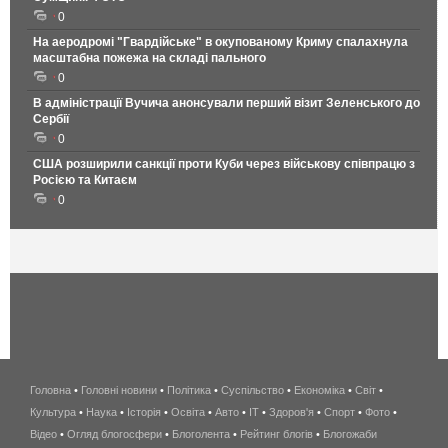
0
На аеродромі "Гвардійське" в окупованому Криму спалахнула
масштабна пожежа на складі пального
0
В адміністрації Вучича анонсували перший візит Зеленського до
Сербії
0
США розширили санкції проти Куби через військову співпрацю з
Росією та Китаєм
0
Головна
•
Головні новини
•
Політика
•
Суспільство
•
Економіка
беспроводной
•
Світ
•
Культура
•
Наука
•
Історія
•
Освіта
•
Авто
•
IT
•
Здоров'я
интернет
•
Спорт
•
Фото
•
Відео
•
Огляд блогосфери
•
Блоголента
•
Рейтинг блогів
киев
•
Блогожаби