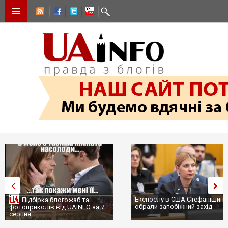
Експослу в США Стефанішині
Підбірка блогожаб та
обрали запобіжний захід
фотоприколів від UAINFO за 7
серпня