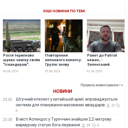
ІНШІ НОВИНИ ПО ТЕМІ
Росія терміново
Повторення
Ракет до Patriot
шукає заміну своїм
липневого колапсу:
немає, -
"Іскандерам":
Грузію знову
Зеленський
експерт вказав
накрив тотальний
пояснив причини
06.08.2026
05.08.2026
01.08.2026
причину
блекаут, причини
тяжких наслідків
розслідують
нічної атаки на Київ
Правила коментування ! »
НОВИНИ
Штучний інтелект у китайській армії: впроваджується
23:55
система для планування масованих авіаударів
12
0
В місті Аспендос у Туреччині знайшли 2,2-метрову
23:30
мармурову статую бога лікування
29
0