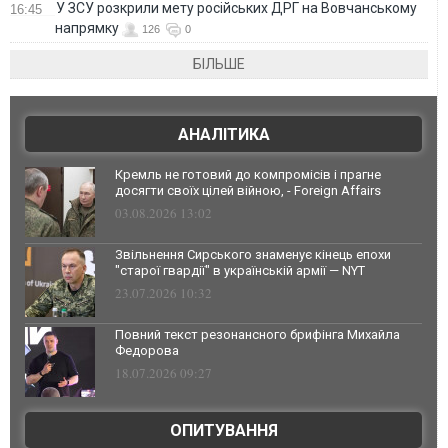
У ЗСУ розкрили мету російських ДРГ на Вовчанському
16:45
напрямку
126
0
БІЛЬШЕ
АНАЛІТИКА
Кремль не готовий до компромісів і прагне
досягти своїх цілей війною, - Foreign Affairs
03.08.2026 13:02
Звільнення Сирського знаменує кінець епохи
"старої гвардії" в українській армії — NYT
23.07.2026 10:32
Повний текст резонансного брифінга Михайла
Федорова
18.07.2026 09:27
ОПИТУВАННЯ