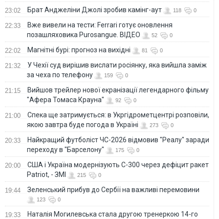
Брат Анджеліни Джолі зробив камінг-аут
23:02
118
0
Вже вивели на тести: Ferrari готує оновлення
22:33
позашляховика Purosangue. ВІДЕО
52
0
Магнітні бурі: прогноз на вихідні
22:02
81
0
У Чехії суд вирішив вислати росіянку, яка вийшла заміж
21:32
за чеха по телефону
159
0
Вийшов трейлер нової екранізації легендарного фільму
21:15
"Афера Томаса Крауна"
92
0
Спека ще затримується: в Укргідрометцентрі розповіли,
21:00
якою завтра буде погода в Україні
273
0
Найкращий футболіст ЧС-2026 відмовив "Реалу" заради
20:33
переходу в "Барселону"
175
0
США і Україна модернізують С-300 через дефіцит ракет
20:00
Patriot, - ЗМІ
215
0
Зеленський прибув до Сербії на важливі перемовини
19:44
123
0
Наталія Могилевська стала другою тренеркою 14-го
19:33