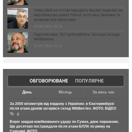
Чому США не готові передати Україні ліцензію на
виробництво ракет Patriot: політика, безпека та
можливі альтернативи
03.08.2026 20:24
Перспектива: ЗСУ добомблять і всі інші склади
Wildberries
23.07.2026 11:31
ОБГОВОРЮВАНЕ
|
ПОПУЛЯРНЕ
День
Місяць
За весь час
За 2000 кілометрів від кордону з Україною: в Єкатеринбурзі
після атаки дронів загорівся склад Wildberries. ФОТО. ВІДЕО
0
Ворог завдав комбінованого удару по Сумах, двоє поранених.
Ще десятеро постраждали після атаки БПЛА по ринку на
Сумщині. ФОТО