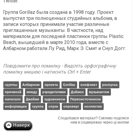
Twitter.
Группа Gorillaz была создана в 1998 году. Проект
выпустил три полноценных студийных альбома, в
записи которых принимали участие различные
приглашенные музыканты. В частности, над
материалом для последней пластинки группы Plastic
Beach, вышедшей в марте 2010 года, вместе с
Албарном работали Лу Рид, Марк Э. Смит и Снуп Догг.
Повідомити про помилку - Виділіть орфографічну
помилку мишею і натисніть Ctrl + Enter
группы
Албарном
проекта
Gorillaz
конфликт
роспуска
причиной
между
учредителями
Дэймон
музыкантом
написало
Джейми
художником
Первоисточником
информации
группа
слухи
опроверг
коллектив
Сподобався матеріал? Сміливо поділися
ним в соцмережах через ці кнопки