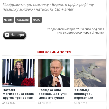
Повідомити про помилку - Виділіть орфографічну
помилку мишею і натисніть Ctrl + Enter
Ливия
Каддафи
НАТО
Сподобався матеріал? Сміливо поділися
ним в соцмережах через ці кнопки
ІНШІ НОВИНИ ПО ТЕМІ
Наталія
Розвідка США
У Польщі
Могилевська стала
вважає, що Путін
винищувачі
другою тренеркою
може атакувати
перехопили
14-го сезону шоу
одну з країн НАТО
російський Іл-20,
07.08.2026
07.08.2026
04.08.2026
"Голос країни"
вже цієї осені, -
який підлетів до