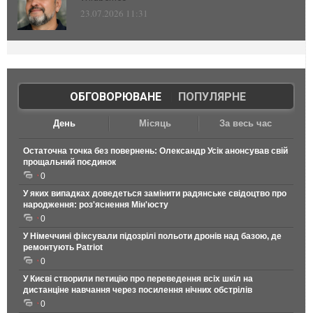
23.07.2026 11:31
ОБГОВОРЮВАНЕ
|
ПОПУЛЯРНЕ
День
Місяць
За весь час
Остаточна точка без повернень: Олександр Усік анонсував свій
прощальний поєдинок
0
У яких випадках доведеться замінити радянське свідоцтво про
народження: роз'яснення Мін'юсту
0
У Німеччині фіксували підозрілі польоти дронів над базою, де
ремонтують Patriot
0
У Києві створили петицію про переведення всіх шкіл на
дистанціне навчання через посилення нічних обстрілів
0