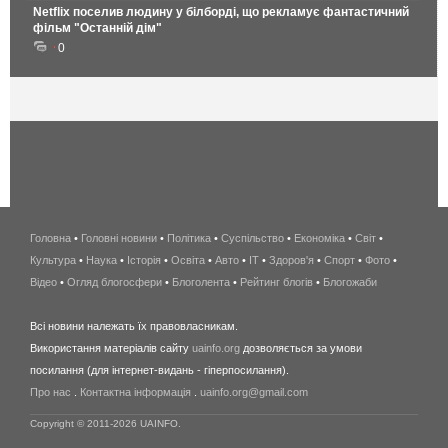
Netflix поселив людину у білборді, що рекламує фантастичний
фільм "Останній дім"
0
Головна
•
Головні новини
•
Політика
•
Суспільство
•
Економіка
беспроводной
•
Світ
•
Культура
•
Наука
•
Історія
•
Освіта
•
Авто
•
IT
•
Здоров'я
интернет
•
Спорт
•
Фото
•
Відео
•
Огляд блогосфери
•
Блоголента
•
Рейтинг блогів
киев
•
Блогожаби
и
Всі новини належать їх правовласникам.
область
Використання матеріалів сайту
uainfo.org
дозволяється за умови
wimax
посилання (для інтернет-видань - гіперпосилання).
интернет
Про нас
.
Контактна інформація
.
uainfo.org@gmail.com
в
киеве
Copyright © 2011-2026 UAINFO.
и