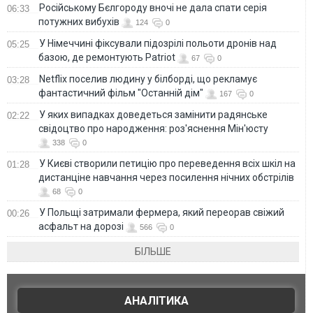
Російському Бєлгороду вночі не дала спати серія
06:33
потужних вибухів
124
0
У Німеччині фіксували підозрілі польоти дронів над
05:25
базою, де ремонтують Patriot
67
0
Netflix поселив людину у білборді, що рекламує
03:28
фантастичний фільм "Останній дім"
167
0
У яких випадках доведеться замінити радянське
02:22
свідоцтво про народження: роз'яснення Мін'юсту
338
0
У Києві створили петицію про переведення всіх шкіл на
01:28
дистанціне навчання через посилення нічних обстрілів
68
0
У Польщі затримали фермера, який переорав свіжий
00:26
асфальт на дорозі
566
0
БІЛЬШЕ
АНАЛІТИКА