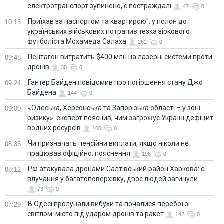
електротранспорт зупинено, є постраждалі
47
0
Приїхав за паспортом та квартирою": у полон до
10:13
українських військових потрапив тезка зіркового
футболіста Мохамеда Салаха
262
0
Пентагон витратить $400 млн на лазерні системи проти
09:48
дронів
30
0
Гантер Байден повідомив про погіршення стану Джо
09:24
Байдена
144
0
«Одеська, Херсонська та Запорізька області – у зоні
09:00
ризику»: експерт пояснив, чим загрожує Україні дефіцит
водних ресурсів
100
0
Чи призначать пенсійни виплати, якщо ніколи не
08:36
працював офіційно: пояснення
196
0
РФ атакувала дронами Салтівський район Харкова: є
08:12
влучання у багатоповерхівку, двоє людей загинули
73
0
В Одесі пролунали вибухи та почалися перебої зі
07:29
світлом: місто під ударом дронів та ракет
142
0