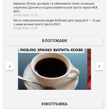
Вимагає 50 млн доларів та обмеження опіки: колишня
наречена Дончича подала новий позов проти зірки НБА
(NV)
09.08.2026, 12:15
Шість найкорисніших видів бобових для здоров’я — та що
з ними можна приготувати (NV)
09.08.2026, 12:00
БЛОГОЖАБИ
ІНФОГРАФІКА