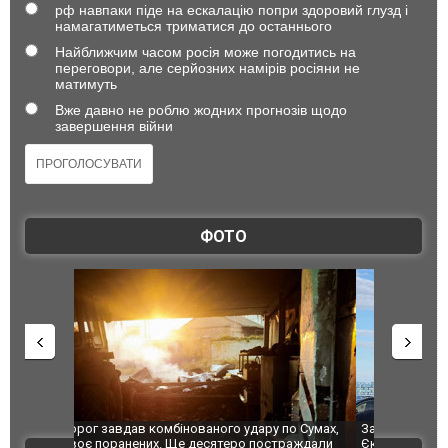
рф навпаки піде на ескалацію попри здоровий глузд і
намагатиметься триматися до останнього
Найближчим часом росія може погодитись на
переговори, але серйозних намірів росіяни не
матимуть
Вже давно не роблю жодних прогнозів щодо
завершення війни
ФОТО
по Сумах,
За 2000 кілометрів від кордону з Україною: в
"Мої іграш
траждали
Єкатеринбурзі після атаки дронів загорівся
суперкарів