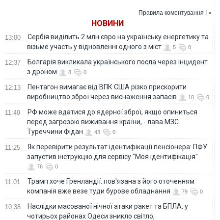
WSJ
кордонів НАТО
Правила коментування ! »
НОВИНИ
Сербія виділить 2 млн євро на українську енергетику та
13:00
візьме участь у відновленні одного з міст
5
0
Болгарія викликала українського посла через інцидент
12:37
з дроном
8
0
Пентагон вимагає від ВПК США різко прискорити
12:13
виробництво зброї через виснаження запасів
18
0
РФ може вдатися до ядерної зброї, якщо опиниться
11:49
перед загрозою виживання країни, - лава МЗС
Туреччини Фідан
43
0
Як перевірити результат ідентифікації пенсіонера: ПФУ
11:25
запустив інструкцію для сервісу "Моя ідентифікація"
76
0
Трамп хоче Гренландії: пов'язана з його оточенням
11:01
компанія вже везе туди бурове обладнання
79
0
Наслідки масованої нічної атаки ракет та БПЛА: у
10:38
чотирьох районах Одеси зникло світло,