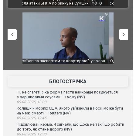
ВІДЕО
ині. ФОТО
склад Wildberries. ФОТО. ВІДЕО
": у полон
Одесу накрила потужна злива з градом та
Вже вивели 
в тезка
ураганним вітром
позашляхов
лаха
БЛОГОСТРІЧКА
Ні, не спагеті. Яка форма пасти найкраще поєднується
з вершковими соусами — і чому (NV)
09.08.2026, 13:00
Колишній морпіх США, якого ув’язнили в Росії, може бути
на межі смерті — Reuters (NV)
09.08.2026, 12:45
Підсилювач керма. 4 сигнали, що щось не так і що робити
до того, як стане дорого (NV)
09.08.2026, 12:30