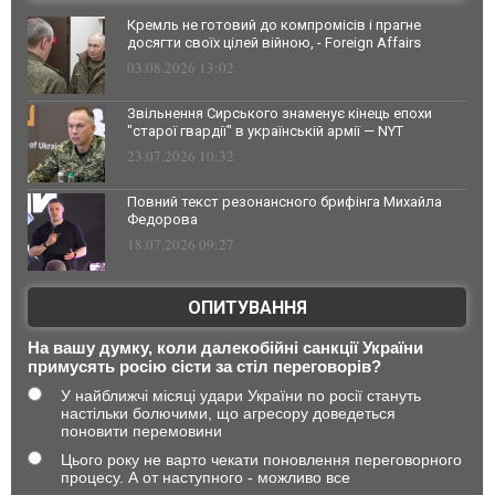
Кремль не готовий до компромісів і прагне
досягти своїх цілей війною, - Foreign Affairs
03.08.2026 13:02
Звільнення Сирського знаменує кінець епохи
"старої гвардії" в українській армії — NYT
23.07.2026 10:32
Повний текст резонансного брифінга Михайла
Федорова
18.07.2026 09:27
ОПИТУВАННЯ
На вашу думку, коли далекобійні санкції України
примусять росію сісти за стіл переговорів?
У найближчі місяці удари України по росії стануть
настільки болючими, що агресору доведеться
поновити перемовини
Цього року не варто чекати поновлення переговорного
процесу. А от наступного - можливо все