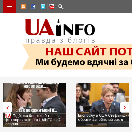
Експослу в США Стефанішині
Підбірка блогожаб та
обрали запобіжний захід
фотоприколів від UAINFO за 7
серпня