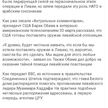
были лидирующей силой на первоначальном этапе
операции в Ливии, но затем передали эту роль НАТО и
арабским союзникам.
Как уже писали «Актуальные комментарии»,
президент США Барак Обама в интервью
американским телекомпаниям 30 марта рассказал, что
США готовы поставлять оружие ливийской оппозиции.
«Я думаю, будет честным заявить, что если бы мы
хотели поставлять оружие в Ливию, то, вероятно,
смогли бы это сделать. Мы ищем для этого любые
возможности», - заявил он. Также Обама дал добро на
оказание тайной помощи ливийским повстанцам.
Как передает BBC, их источники в правительстве
Соединенных Штатов подтверждают, что глава Белого
дома распорядился помогать противникам ливийского
лидера Муаммара Каддафи. На практике подобные
негласные распоряжения адресованы, в первую
очередь, агентам ЦРУ.