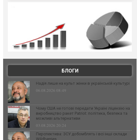
БЛОГИ
Надія лише на культ жінки в українській культурі
06.08.2026 08:49
Чому США не готові передати Україні ліцензію на
виробництво ракет Patriot: політика, безпека та
можливі альтернативи
03.08.2026 20:24
Перспектива: ЗСУ добомблять і всі інші склади
Wildberries