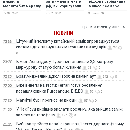
викрила
затримала агентів
відкрив стрілянину
масштабну мережу
рф, які коригували
в школі: семеро
контрабанди
удари ворога по
загиблих, 15
07.08.2026
07.08.2026
07.08.2026
мігрантів і
Миколаєву
поранених
наркотиків
Правила коментування ! »
НОВИНИ
Штучний інтелект у китайській армії: впроваджується
23:55
система для планування масованих авіаударів
22
0
В місті Аспендос у Туреччині знайшли 2,2-метрову
23:30
мармурову статую бога лікування
36
0
Брат Анджеліни Джолі зробив камінг-аут
23:02
142
0
Вже вивели на тести: Ferrari готує оновлення
22:33
позашляховика Purosangue. ВІДЕО
58
0
Магнітні бурі: прогноз на вихідні
22:02
97
0
У Чехії суд вирішив вислати росіянку, яка вийшла заміж
21:32
за чеха по телефону
177
0
Вийшов трейлер нової екранізації легендарного фільму
21:15
"Афера Томаса Крауна"
134
0