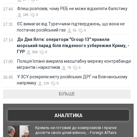
Флеш розповів, чому РЕБ не може відхиляти балістику
17:44
185
0
ЄС вимагає від Туреччини підтверджень, що вона не
17:31
постачає російський газ
91
0
До Дня Ялти: оператори "Group 13" провели
17:14
морський парад біля південного узбережжя Криму, -
ГУР
569
0
Поліція Іспанії викрила масштабну мережу контрабанди
17:00
мігрантів і наркотиків
79
0
У ЗСУ розкрили мету російських ДРГ на Вовчанському
16:45
напрямку
129
0
БІЛЬШЕ
АНАЛІТИКА
Кремль не готовий до компромісів і прагне
досягти своїх цілей війною, - Foreign Affairs