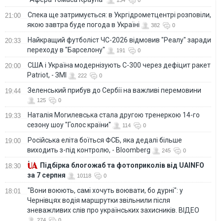
Спека ще затримується: в Укргідрометцентрі розповіли,
21:00
якою завтра буде погода в Україні
382
0
Найкращий футболіст ЧС-2026 відмовив "Реалу" заради
20:33
переходу в "Барселону"
191
0
США і Україна модернізують С-300 через дефіцит ракет
20:00
Patriot, - ЗМІ
222
0
Зеленський прибув до Сербії на важливі перемовини
19:44
125
0
Наталія Могилевська стала другою тренеркою 14-го
19:33
сезону шоу "Голос країни"
114
0
Російська еліта боїться ФСБ, яка дедалі більше
19:00
виходить з-під контролю, - Bloomberg
245
0
Підбірка блогожаб та фотоприколів від UAINFO
18:30
за 7 серпня
10118
0
"Вони воюють, самі хочуть воювати, бо дурні": у
18:01
Чернівцях водія маршрутки звільнили після
зневажливих слів про українських захисників. ВІДЕО
274
0