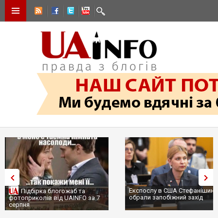
Експослу в США Стефанішині
Підбірка блогожаб та
обрали запобіжний захід
фотоприколів від UAINFO за 7
серпня