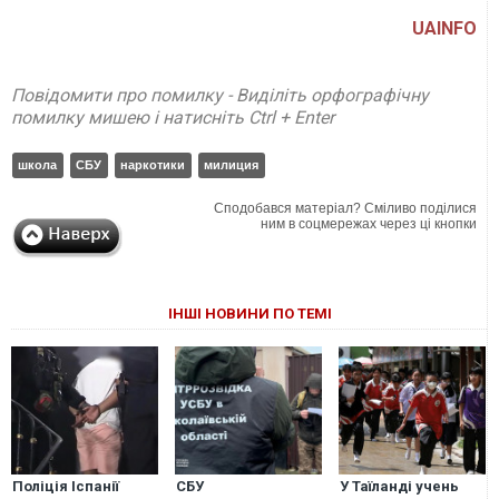
UAINFO
Повідомити про помилку - Виділіть орфографічну
помилку мишею і натисніть Ctrl + Enter
школа
СБУ
наркотики
милиция
Сподобався матеріал? Сміливо поділися
ним в соцмережах через ці кнопки
ІНШІ НОВИНИ ПО ТЕМІ
Поліція Іспанії
СБУ
У Таїланді учень