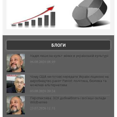
БЛОГИ
Надія лише на культ жінки в українській культурі
06.08.2026 08:49
Чому США не готові передати Україні ліцензію на
виробництво ракет Patriot: політика, безпека та
можливі альтернативи
03.08.2026 20:24
Перспектива: ЗСУ добомблять і всі інші склади
Wildberries
23.07.2026 11:31