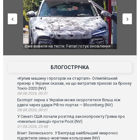
оновлення
Вийшов трейлер нової екранізації легендарного
Зеленський
фільму "Афера Томаса Крауна"
перемовин
БЛОГОСТРІЧКА
«Купив машину і прогорів на стартапі». Олімпійський
призер з України сказав, на що витратив призові за бронзу
Токіо-2020 (NV)
08.08.2026, 00:31
Експорт зерна з України може скоротитися більш ніж
удвічі через удари РФ по портах — Bloomberg (NV)
08.08.2026, 00:01
У Сенаті США почали розгляд законопроєкту Грема про
«пекельні санкції» проти Росії (NV)
07.08.2026, 23:48
Візит Зеленського. У Белграді найбільший хмарочос
підсвітили синьо-жовтими кольорами (NV)