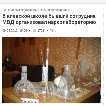
Вся правда з блогосфери
»
Новини блогосфери
»
В киевской школе бывший сотрудник
МВД организовал нарколабораторию
•
•
09.04.2012, 18:26
1708
0