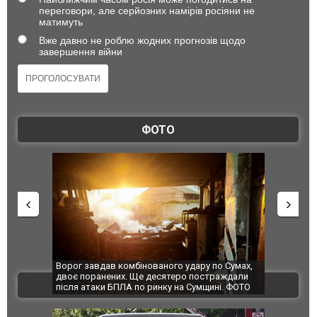
переговори, але серйозних намірів росіяни не
матимуть
Вже давно не роблю жодних прогнозів щодо
завершення війни
ФОТО
по Сумах,
За 2000 кілометрів від кордону з Україною: в
"Мої іграш
траждали
Єкатеринбурзі після атаки дронів загорівся
суперкарів
ВІДЕО
ині. ФОТО
склад Wildberries. ФОТО. ВІДЕО