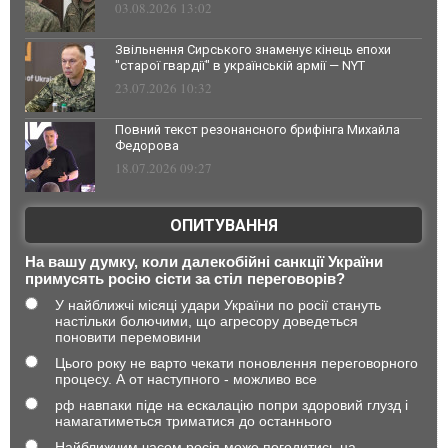
03.08.2026 13:02
Звільнення Сирського знаменує кінець епохи
"старої гвардії" в українській армії — NYT
23.07.2026 10:32
Повний текст резонансного брифінга Михайла
Федорова
18.07.2026 09:27
ОПИТУВАННЯ
На вашу думку, коли далекобійні санкції України
примусять росію сісти за стіл переговорів?
У найближчі місяці удари України по росії стануть
настільки болючими, що агресору доведеться
поновити перемовини
Цього року не варто чекати поновлення переговорного
процесу. А от наступного - можливо все
рф навпаки піде на ескалацію попри здоровий глузд і
намагатиметься триматися до останнього
Найближчим часом росія може погодитись на