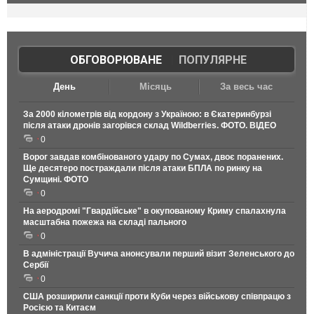
ОБГОВОРЮВАНЕ
|
ПОПУЛЯРНЕ
День
Місяць
За весь час
За 2000 кілометрів від кордону з Україною: в Єкатеринбурзі
після атаки дронів загорівся склад Wildberries. ФОТО. ВІДЕО
0
Ворог завдав комбінованого удару по Сумах, двоє поранених.
Ще десятеро постраждали після атаки БПЛА по ринку на
Сумщині. ФОТО
0
На аеродромі "Гвардійське" в окупованому Криму спалахнула
масштабна пожежа на складі пального
0
В адміністрації Вучича анонсували перший візит Зеленського до
Сербії
0
США розширили санкції проти Куби через військову співпрацю з
Росією та Китаєм