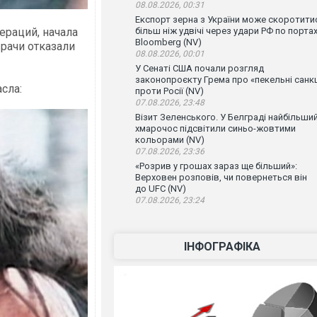
08.08.2026, 00:31
Експорт зерна з України може скоротити
ераций, начала
більш ніж удвічі через удари РФ по порта
Bloomberg (NV)
врачи отказали
08.08.2026, 00:01
У Сенаті США почали розгляд
законопроєкту Грема про «пекельні санкц
сла:
проти Росії (NV)
07.08.2026, 23:48
Візит Зеленського. У Белграді найбільши
хмарочос підсвітили синьо-жовтими
кольорами (NV)
07.08.2026, 23:36
«Розрив у грошах зараз ще більший»:
Верховен розповів, чи повернеться він
до UFC (NV)
07.08.2026, 23:24
ІНФОГРАФІКА