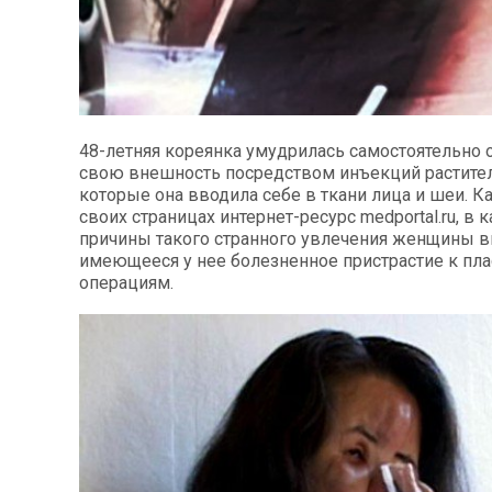
48-летняя кореянка умудрилась самостоятельно 
свою внешность посредством инъекций растител
которые она вводила себе в ткани лица и шеи. К
своих страницах интернет-ресурс medportal.ru, в 
причины такого странного увлечения женщины 
имеющееся у нее болезненное пристрастие к пл
операциям.