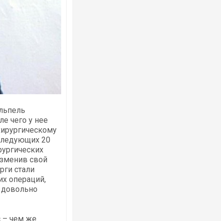
Ворог завдав комбінованого удару по
двоє поранених. Ще десятеро постра
після атаки БПЛА по ринку на Сумщині
альпель
ле чего у нее
хирургическому
следующих 20
рургических
изменив свой
рги стали
их операций,
я довольно
Вже вивели на тести: Ferrari готує оно
позашляховика Purosangue. ВІДЕО
 – чем же