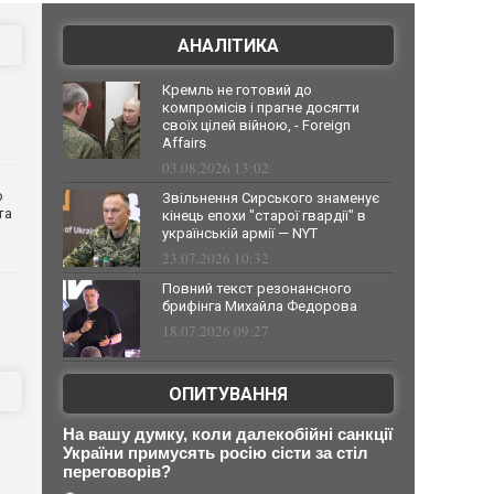
АНАЛІТИКА
Кремль не готовий до
компромісів і прагне досягти
своїх цілей війною, - Foreign
Affairs
03.08.2026 13:02
о
Звільнення Сирського знаменує
та
кінець епохи "старої гвардії" в
українській армії — NYT
23.07.2026 10:32
Повний текст резонансного
брифінга Михайла Федорова
18.07.2026 09:27
ОПИТУВАННЯ
На вашу думку, коли далекобійні санкції
України примусять росію сісти за стіл
переговорів?