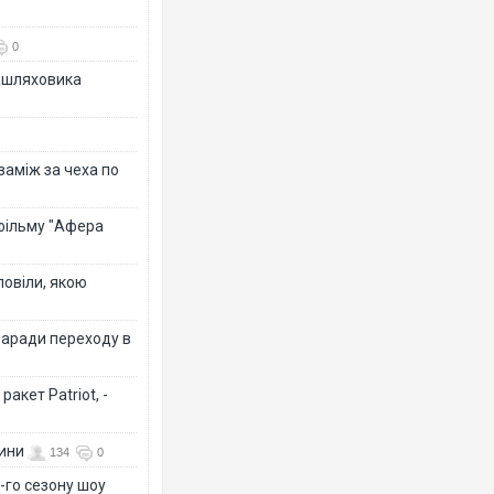
0
зашляховика
 заміж за чеха по
 фільму "Афера
повіли, якою
заради переходу в
акет Patriot, -
вини
134
0
-го сезону шоу