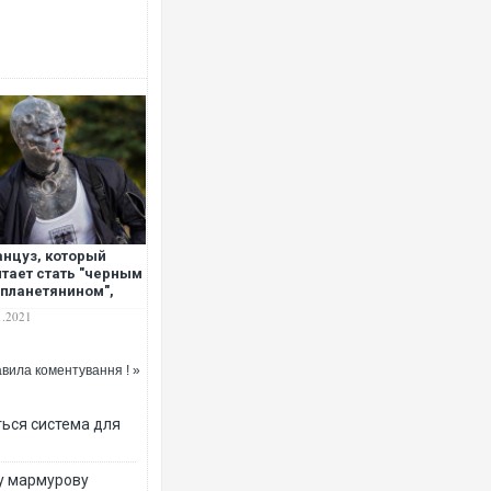
нцуз, который
тает стать "черным
планетянином",
утировал себе
1.2021
ьцы, кончик носа и
. ФОТО
вила коментування ! »
ться система для
ву мармурову