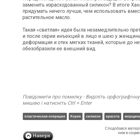
заменить израсходованный силикон? В итоге Хан
придумать ничего лучше, чем использовать вмес
растительное масло.
Такая «светлая» идея была незамедлительно пре
и после серии инъекций в лицо и шею у женщин
деформация и отек мягких тканей, которые до н
обезобразили ее внешний вид.
Повідомити про помилку - Виділіть орфографічн
мишею і натисніть Ctrl + Enter
пластическая операция
Корея
силикон
красота
морщин
Сподобався матері
ним в соцме