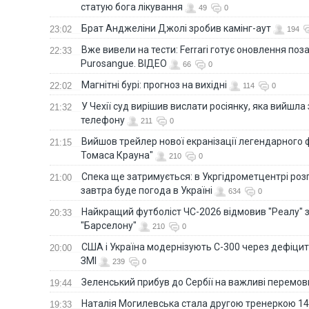
статую бога лікування
49
0
Брат Анджеліни Джолі зробив камінг-аут
23:02
194
Вже вивели на тести: Ferrari готує оновлення по
22:33
Purosangue. ВІДЕО
66
0
Магнітні бурі: прогноз на вихідні
22:02
114
0
У Чехії суд вирішив вислати росіянку, яка вийшла
21:32
телефону
211
0
Вийшов трейлер нової екранізації легендарного
21:15
Томаса Крауна"
210
0
Спека ще затримується: в Укргідрометцентрі роз
21:00
завтра буде погода в Україні
634
0
Найкращий футболіст ЧС-2026 відмовив "Реалу" 
20:33
"Барселону"
210
0
США і Україна модернізують С-300 через дефіцит р
20:00
ЗМІ
239
0
Зеленський прибув до Сербії на важливі перемо
19:44
Наталія Могилевська стала другою тренеркою 14
19:33