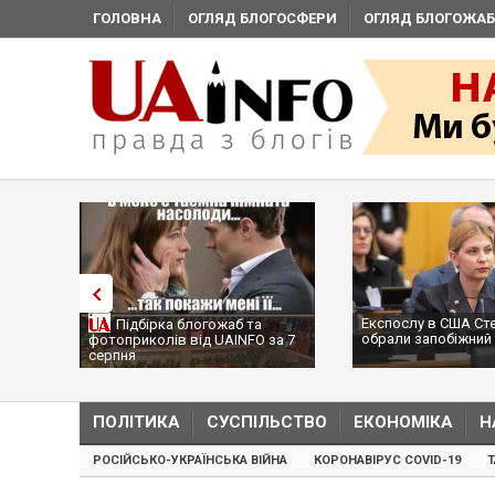
ГОЛОВНА
ОГЛЯД БЛОГОСФЕРИ
ОГЛЯД БЛОГОЖАБ
Експослу в США Ст
Підбірка блогожаб та
обрали запобіжний 
фотоприколів від UAINFO за 7
серпня
ПОЛІТИКА
СУСПІЛЬСТВО
ЕКОНОМІКА
Н
РОСІЙСЬКО-УКРАЇНСЬКА ВІЙНА
КОРОНАВІРУС COVID-19