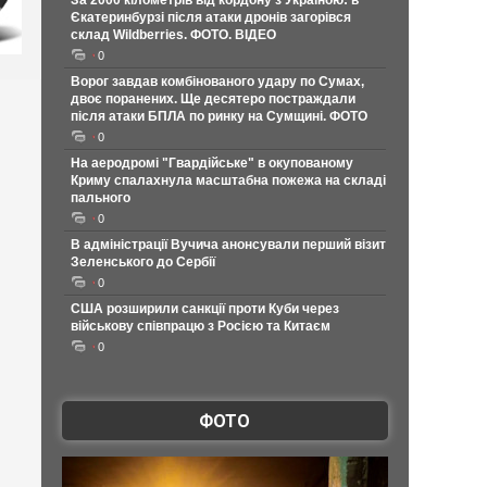
За 2000 кілометрів від кордону з Україною: в
Єкатеринбурзі після атаки дронів загорівся
склад Wildberries. ФОТО. ВІДЕО
0
Ворог завдав комбінованого удару по Сумах,
двоє поранених. Ще десятеро постраждали
після атаки БПЛА по ринку на Сумщині. ФОТО
0
На аеродромі "Гвардійське" в окупованому
Криму спалахнула масштабна пожежа на складі
пального
0
В адміністрації Вучича анонсували перший візит
Зеленського до Сербії
0
США розширили санкції проти Куби через
військову співпрацю з Росією та Китаєм
0
ФОТО