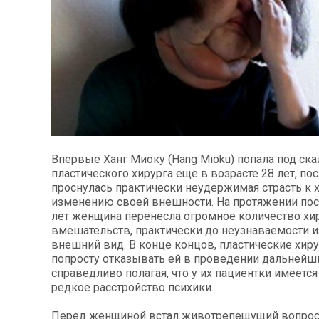
Впервые Ханг Миоку (Hang Mioku) попала под ск
пластического хирурга еще в возрасте 28 лет, пос
проснулась практически неудержимая страсть к 
изменению своей внешности. На протяжении по
лет женщина перенесла огромное количество хи
вмешательств, практически до неузнаваемости 
внешний вид. В конце концов, пластические хиру
попросту отказывать ей в проведении дальнейш
справедливо полагая, что у их пациентки имеетс
редкое расстройство психики.
Перед женщиной встал животрепещущий вопрос