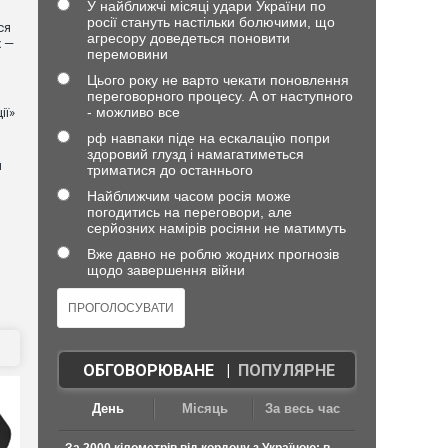
У найближчі місяці удари України по
росії стануть настільки болючими, що
ся
агресору доведеться поновити
х —
перемовини
Цього року не варто чекати поновлення
переговорного процесу. А от наступного
- можливо все
ії»
рф навпаки піде на ескалацію попри
здоровий глузд і намагатиметься
й
триматися до останнього
Найближчим часом росія може
погодитись на переговори, але
серйозних намірів росіяни не матимуть
Вже давно не роблю жодних прогнозів
щодо завершення війни
ОБГОВОРЮВАНЕ
|
ПОПУЛЯРНЕ
День
Місяць
За весь час