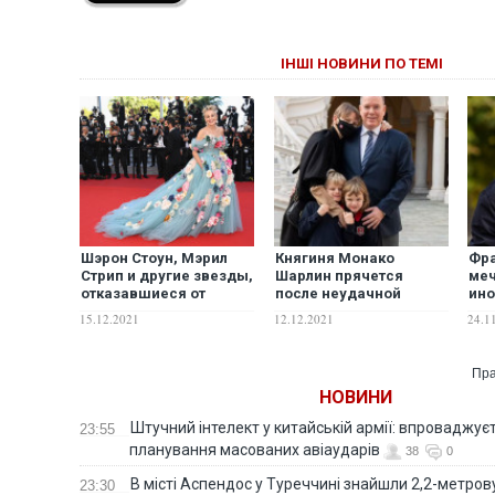
ІНШІ НОВИНИ ПО ТЕМІ
Шэрон Стоун, Мэрил
Княгиня Монако
Фра
Стрип и другие звезды,
Шарлин прячется
меч
отказавшиеся от
после неудачной
ино
пластических
пластической
амп
15.12.2021
12.12.2021
24.1
операций
операции,
пал
изуродовавшей лицо,
уши
– эксперт
Пра
НОВИНИ
Штучний інтелект у китайській армії: впроваджує
23:55
планування масованих авіаударів
38
0
В місті Аспендос у Туреччині знайшли 2,2-метро
23:30