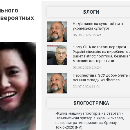
льного
БЛОГИ
евероятных
Надія лише на культ жінки в
українській культурі
06.08.2026 08:49
Чому США не готові передати
Україні ліцензію на виробництв
ракет Patriot: політика, безпека 
можливі альтернативи
03.08.2026 20:24
Перспектива: ЗСУ добомблять і
всі інші склади Wildberries
23.07.2026 11:31
БЛОГОСТРІЧКА
«Купив машину і прогорів на стартапі».
Олімпійський призер з України сказав,
на що витратив призові за бронзу
Токіо-2020 (NV)