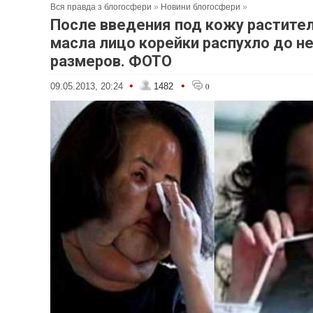
Вся правда з блогосфери
»
Новини блогосфери
»
После введения под кожу растите
масла лицо корейки распухло до н
размеров. ФОТО
•
•
09.05.2013, 20:24
1482
0