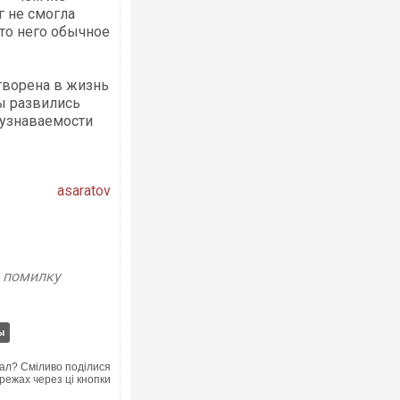
г не смогла
то него обычное
творена в жизнь
ы развились
еузнаваемости
asaratov
у помилку
ы
ал? Сміливо поділися
режах через ці кнопки