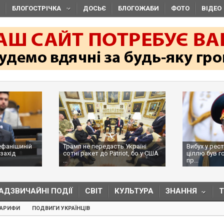
БЛОГОСТРІЧКА
ДОСЬЄ
БЛОГОЖАБИ
ФОТО
ВІДЕО
ефанішиній
Трамп не передасть Україні
Вибух у рес
захід
сотні ракет до Patriot, бо у США
ціллю був г
...
пр...
АДЗВИЧАЙНІ ПОДІЇ
СВІТ
КУЛЬТУРА
ЗНАННЯ
ТАРИФИ
ПОДВИГИ УКРАЇНЦІВ