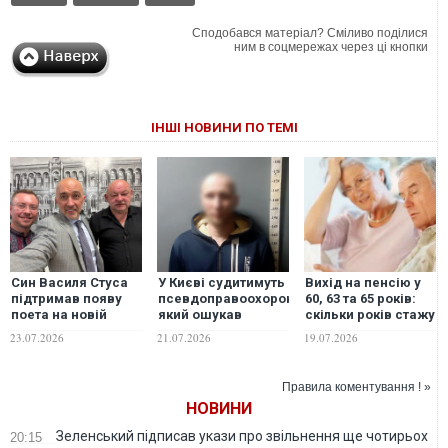
Сподобався матеріал? Сміливо поділися
ним в соцмережах через ці кнопки
ІНШІ НОВИНИ ПО ТЕМІ
Син Василя Стуса
У Києві судитимуть
Вихід на пенсію у
підтримав появу
псевдоправоохоронця,
60, 63 та 65 років:
поета на новій
який ошукав
скільки років стажу
банкноті номіналом
народну артистку
знадобиться
23.07.2026
21.07.2026
19.07.2026
2000 гривень
України на понад
українцям у 2026–
шість мільйонів
2027 роках
гривень
Правила коментування ! »
НОВИНИ
Зеленський підписав укази про звільнення ще чотирьох
20:15