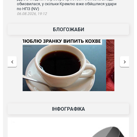
обмовилася, у скільки Кремлю вже обійшлися удари
по НПЗ (NV)
06.08.2026, 19:12
БЛОГОЖАБИ
ІНФОГРАФІКА