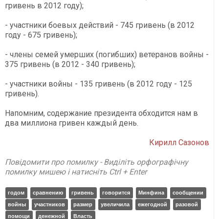
гривень в 2012 году);
- участники боевых действий - 745 гривень (в 2012
году - 675 гривень);
- члены семей умерших (погибших) ветеранов войны -
375 гривень (в 2012 - 340 гривень);
- участники войны - 135 гривень (в 2012 году - 125
гривень).
Напомним, содержание президента обходится нам в
два миллиона гривен каждый день.
Кирилл Сазонов
Повідомити про помилку - Виділіть орфографічну
помилку мишею і натисніть Ctrl + Enter
годом
сравнению
гривень
говорится
Минфина
сообщении
войны
участников
размер
увеличила
ежегодной
разовой
помощи
денежной
Власть