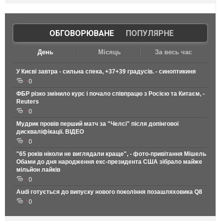
ОБГОВОРЮВАНЕ
|
ПОПУЛЯРНЕ
День
Місяць
За весь час
У Києві завтра - сильна спека, +37+39 градусів. - синоптикиня
0
ФБР різко змінило курс і почало співпрацю з Росією та Китаєм, -
Reuters
0
Мудрик провів перший матч за "Челсі" після допінгової
дискваліфікації. ВІДЕО
0
"65 років ніколи не виглядали краще", - фото-привітання Мішель
Обами до дня народження екс-президента США зібрало майже
мільйон лайків
0
Audi готується до випуску нового покоління позашляховика Q8
0