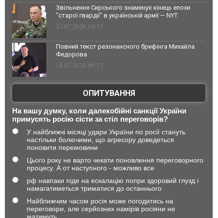
Звільнення Сирського знаменує кінець епохи
"старої гвардії" в українській армії — NYT
23.07.2026 10:32
Повний текст резонансного брифінга Михайла
Федорова
18.07.2026 09:27
ОПИТУВАННЯ
На вашу думку, коли далекобійні санкції України
примусять росію сісти за стіл переговорів?
У найближчі місяці удари України по росії стануть
настільки болючими, що агресору доведеться
поновити перемовини
Цього року не варто чекати поновлення переговорного
процесу. А от наступного - можливо все
рф навпаки піде на ескалацію попри здоровий глузд і
намагатиметься триматися до останнього
Найближчим часом росія може погодитись на
переговори, але серйозних намірів росіяни не
матимуть