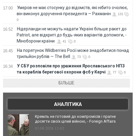
Умєров не має стосунку до відомств, які нібито очолює,
17:00
він виконує доручення президента — Рахманін
131
0
Нідерланди не можуть надати Україні більше ракет до
16:52
Patriot, але відкриті до будь-яких варіантів допомоги, -
Міноборони країни
41
0
На порятунок Wildberries Росії може знадобитися понад
16:45
трильйон рублів — The Bell
73
0
У СБУ розповіли про ураження Ярославського НПЗ
16:34
та кораблів берегової охорони фсб у Керчі
77
0
БІЛЬШЕ
АНАЛІТИКА
Кремль не готовий до компромісів і прагне
досягти своїх цілей війною, - Foreign Affairs
03.08.2026 13:02