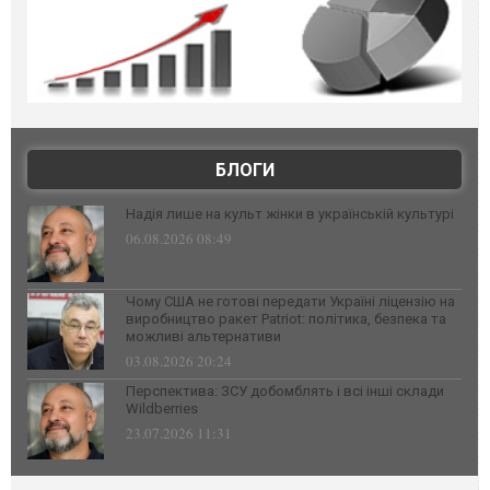
БЛОГИ
Надія лише на культ жінки в українській культурі
06.08.2026 08:49
Чому США не готові передати Україні ліцензію на
виробництво ракет Patriot: політика, безпека та
можливі альтернативи
03.08.2026 20:24
Перспектива: ЗСУ добомблять і всі інші склади
Wildberries
23.07.2026 11:31