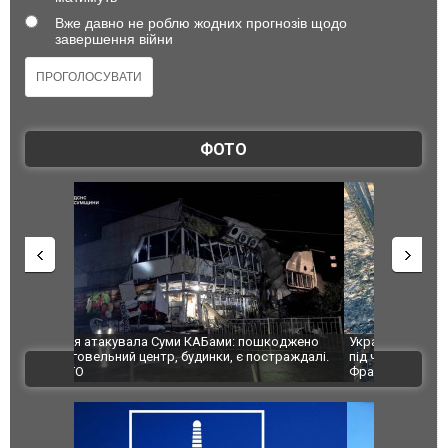
Вже давно не роблю жодних прогнозів щодо
завершення війни
ФОТО
шкоджено
Українські надзвичайники врятували козуленя
СБУ за спр
траждалі.
під час ліквідації масштабної лісової пожежі у
Болгарії з
ВІДЕО
Франції
ФОТО