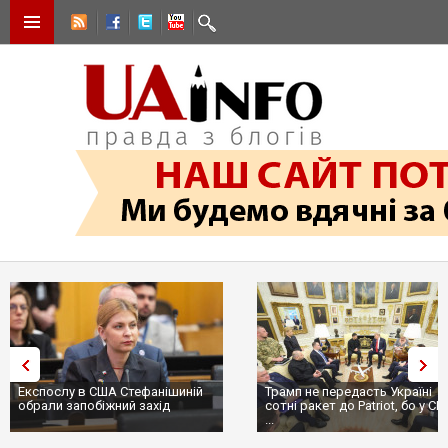
Експослу в США Стефанішиній
Трамп не передасть Україні
обрали запобіжний захід
сотні ракет до Patriot, бо у С
...