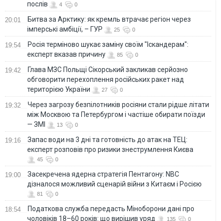
послів
4
0
Битва за Арктику: як кремль втрачає регіон через
20:01
імперські амбіції, – ГУР
25
0
Росія терміново шукає заміну своїм "Іскандерам":
19:54
експерт вказав причину
85
0
Глава МЗС Польщі Сікорський закликав серйозно
19:42
обговорити перехоплення російських ракет над
територією України
27
0
Через загрозу безпілотників росіяни стали рідше літати
19:32
між Москвою та Петербургом і частіше обирати поїзди
— ЗМІ
13
0
Запас води на 3 дні та готовність до атак на ТЕЦ:
19:16
експерт розповів про ризики знеструмлення Києва
45
0
Засекречена ядерна стратегія Пентагону: NBC
19:00
дізналося можливий сценарій війни з Китаєм і Росією
81
0
Податкова служба передасть Міноборони дані про
18:54
чоловіків 18–60 років: що вирішив уряд
135
0