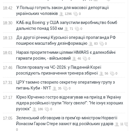
У Польщі готують закон для масової депортації
18:42
українських чоловіків
1296
0
КАБ від Boeing: у США запустили виробництво бомб
18:30
дальністю понад 550 км
71
0
До другої річниці Курської операції пропаганда РФ
18:13
поширює масштабну дезінформацію
83
0
Наразі пріоритетними цілями HIMARS є далекобійні
18:01
гармати росіян, - військовий
46
0
Після провалу на ЧС-2026: у Південній Кореї
17:46
розслідують призначення тренера збірної
56
0
ЦРУ таємно створило секретну оперативну групу з
17:31
питань Куби - NYT
35
0
Юрко Юрченко гостро відреагував на приїзд в Україну
17:17
лідера російської групи "Ногу свело!": "Не існує хороших
русскіх"
186
0
Зеленський обговорив із прем’єр-міністром Норвегії
17:05
Йонасом Гаром Стере захист від російських ударів
11
0