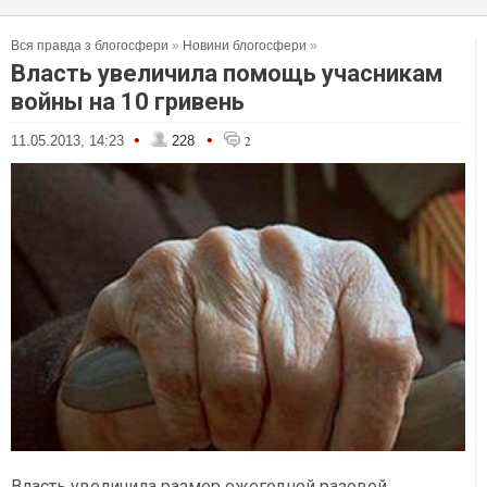
Вся правда з блогосфери
»
Новини блогосфери
»
Власть увеличила помощь учасникам
войны на 10 гривень
•
•
11.05.2013, 14:23
228
2
Власть увеличила размер ежегодной разовой