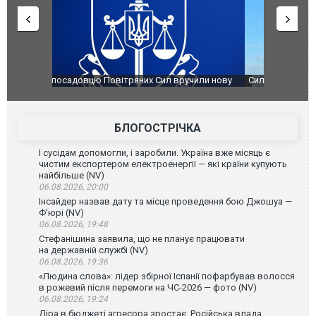
чили нову
Сили оборони уразили Ярославський НПЗ:
Неймар вла
губернатор регіону заявив про наймасштабнішу
"Сантоса".
атаку. ВІДЕО
БЛОГОСТРІЧКА
І сусідам допомогли, і заробили. Україна вже місяць є
чистим експортером електроенергії — які країни купують
найбільше (NV)
06.08.2026, 20:00
Інсайдер назвав дату та місце проведення бою Джошуа —
Ф’юрі (NV)
06.08.2026, 19:48
Стефанішина заявила, що не планує працювати
на державній службі (NV)
06.08.2026, 19:36
«Людина слова»: лідер збірної Іспанії пофарбував волосся
в рожевий після перемоги на ЧС-2026 — фото (NV)
06.08.2026, 19:24
Діра в бюджеті агресора зростає. Російська влада