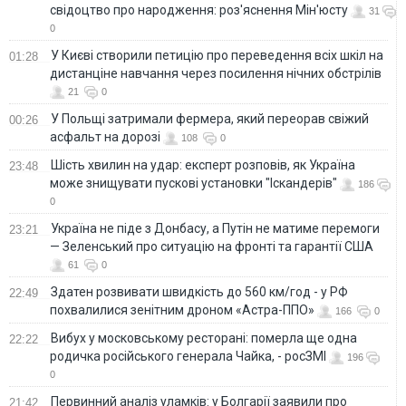
свідоцтво про народження: роз'яснення Мін'юсту
31
0
У Києві створили петицію про переведення всіх шкіл на
01:28
дистанціне навчання через посилення нічних обстрілів
21
0
У Польщі затримали фермера, який переорав свіжий
00:26
асфальт на дорозі
108
0
Шість хвилин на удар: експерт розповів, як Україна
23:48
може знищувати пускові установки "Іскандерів"
186
0
Україна не піде з Донбасу, а Путін не матиме перемоги
23:21
— Зеленський про ситуацію на фронті та гарантії США
61
0
Здатен розвивати швидкість до 560 км/год - у РФ
22:49
похвалилися зенітним дроном «Астра-ППО»
166
0
Вибух у московському ресторані: померла ще одна
22:22
родичка російського генерала Чайка, - росЗМІ
196
0
Первинний аналіз уламків: у Болгарії заявили про
21:42