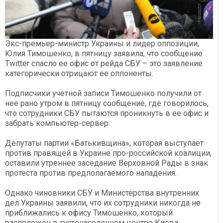
Экс-премьер-министр Украины и лидер оппозиции,
Юлия Тимошенко, в пятницу заявила, что сообщение
Twitter спасло ее офис от рейда СБУ – это заявление
категорически отрицают ее оппоненты.
Подписчики учетной записи Тимошенко получили от
нее рано утром в пятницу сообщение, где говорилось,
что сотрудники СБУ пытаются проникнуть в ее офис и
забрать компьютер-сервер.
Депутаты партии «Батькивщина», которая выступает
против правящей в Украине про-российской коалиции,
оставили утреннее заседание Верховной Рады в знак
протеста против предполагаемого нападения.
Однако чиновники СБУ и Министерства внутренних
дел Украины заявили, что их сотрудники никогда не
приближались к офису Тимошенко, который
расположен в густонаселенном центре Киева.