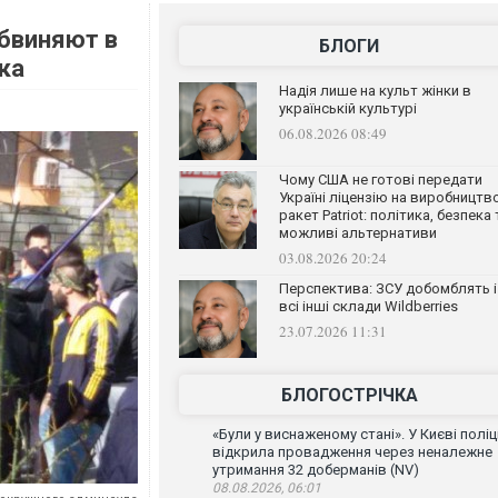
бвиняют в
БЛОГИ
ка
Надія лише на культ жінки в
українській культурі
06.08.2026 08:49
Чому США не готові передати
Україні ліцензію на виробництв
ракет Patriot: політика, безпека 
можливі альтернативи
03.08.2026 20:24
Перспектива: ЗСУ добомблять і
всі інші склади Wildberries
23.07.2026 11:31
БЛОГОСТРІЧКА
«Були у виснаженому стані». У Києві поліц
відкрила провадження через неналежне
утримання 32 доберманів (NV)
08.08.2026, 06:01