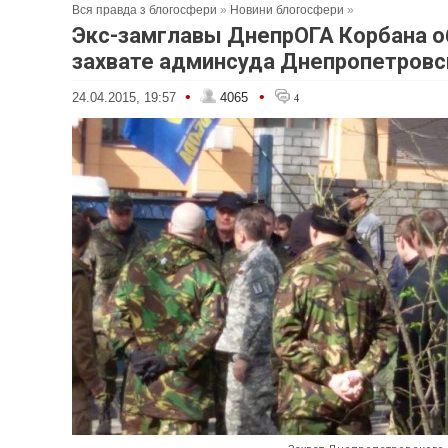
Вся правда з блогосфери
»
Новини блогосфери
»
Экс-замглавы ДнепрОГА Корбана о
захвате админсуда Днепропетровс
•
•
24.04.2015, 19:57
4065
4