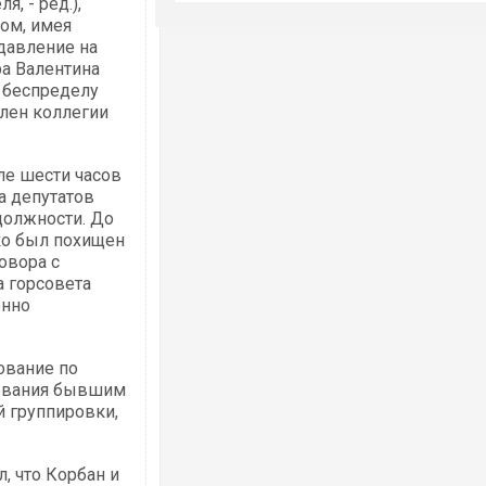
, - ред.),
ом, имея
 давление на
ра Валентина
, беспределу
член коллегии
ле шести часов
а депутатов
должности. До
ко был похищен
овора с
 горсовета
онно
ование по
рования бывшим
 группировки,
, что Корбан и