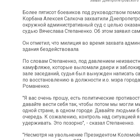
Захват Днепропетровского
Более пятисот боевиков под руководством помо
Корбана Алексея Салкоча захватили Днепропетр
окружной административный суд с целью оказан
судью Вячеслава Степаненко. Об этом заявил сам
Он отметил, что милиция во время захвата адми
здания бездействовала.
По словам Степаненко, под давлением неизвест
камуфляже, которые выломали двери и заблокир
зале заседаний, судья был вынужден написать с
по восстановлению в должности и.о. мэра город
Романенко.
"Я вас очень прошу, есть политические противост
давайте вести себя так, чтобы потом мы могли м
одной стране, в одном городе. Давайте людьми 
очередь. К сожалению, контроль над ситуацией я
удерживать. Это позорно", - сказал Степаненко.
"Несмотря на увольнение Президентом Коломойс