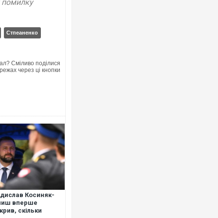
у помилку
Стпеаненко
ал? Сміливо поділися
режах через ці кнопки
дислав Косиняк-
миш вперше
крив, скільки