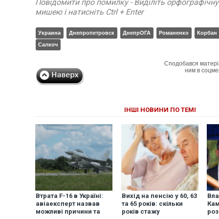
Повідомити про помилку - Виділіть орфографічн
мишею і натисніть Ctrl + Enter
Украина
Днепропетровск
ДнепрОГА
Романенко
Корбан
Салкоч
Сподобався матері
ним в соцме
ІНШІ НОВИНИ ПО ТЕМІ
Втрата F-16 в Україні:
Вихід на пенсію у 60, 63
Вла
авіаексперт назвав
та 65 років: скільки
Ка
можливі причини та
років стажу
роз