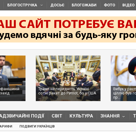
БЛОГОСТРІЧКА
ДОСЬЄ
БЛОГОЖАБИ
ФОТО
ВІДЕО
й
Трамп не передасть Україні
Вибух у ресторані в М
сотні ракет до Patriot, бо у США
ціллю був головком В
...
пр...
АДЗВИЧАЙНІ ПОДІЇ
СВІТ
КУЛЬТУРА
ЗНАННЯ
ТАРИФИ
ПОДВИГИ УКРАЇНЦІВ