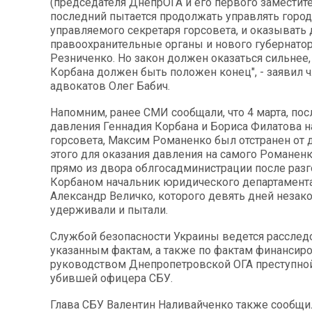
(председателя ДнепрОГА и его первого заместителя
последний пытается продолжать управлять город
управляемого секретаря горсовета, и оказывать
правоохранительные органы и нового губернато
Резниченко. Но закон должен оказаться сильнее
Корбана должен быть положен конец", - заявил 
адвокатов Олег Бабич.
Напомним, ранее СМИ сообщали, что 4 марта, пос
давления Геннадия Корбана и Бориса Филатова н
горсовета, Максим Романенко был отстранен от 
этого для оказания давления на самого Романен
прямо из двора облгосадминистрации после разг
Корбаном начальник юридического департамента
Александр Величко, которого девять дней незак
удерживали и пытали.
Службой безопасности Украины ведется расслед
указанным фактам, а также по фактам финанси
руководством Днепропетровской ОГА преступной
убившей офицера СБУ.
Глава СБУ Валентин Наливайченко также сообщил