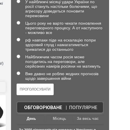
У найближчі місяці удари України по
кі
росії стануть настільки болючими, що
агресору доведеться поновити
перемовини
Цього року не варто чекати поновлення
переговорного процесу. А от наступного
- можливо все
рф навпаки піде на ескалацію попри
здоровий глузд і намагатиметься
триматися до останнього
Найближчим часом росія може
погодитись на переговори, але
V)
серйозних намірів росіяни не матимуть
Вже давно не роблю жодних прогнозів
щодо завершення війни
ОБГОВОРЮВАНЕ
|
ПОПУЛЯРНЕ
День
Місяць
За весь час