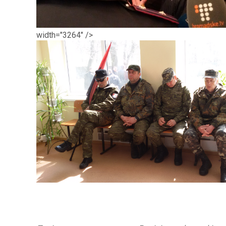
width="3264" />