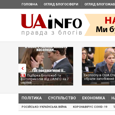
ГОЛОВНА
ОГЛЯД БЛОГОСФЕРИ
ОГЛЯД БЛОГОЖАБ
Експослу в США Стефанішині
Підбірка блогожаб та
обрали запобіжний захід
фотоприколів від UAINFO за 7
серпня
ПОЛІТИКА
СУСПІЛЬСТВО
ЕКОНОМІКА
Н
РОСІЙСЬКО-УКРАЇНСЬКА ВІЙНА
КОРОНАВІРУС COVID-19