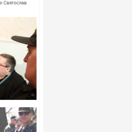
го Святослав
Ворог завдав комбінованого удару по
двоє поранених. Ще десятеро постра
після атаки БПЛА по ринку на Сумщині
Вже вивели на тести: Ferrari готує оно
позашляховика Purosangue. ВІДЕО