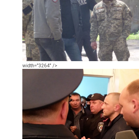
width="3264" />