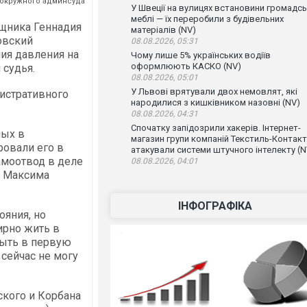
 окружного админсуда
У Швеції на вулицях встановини громадсь
меблі — їх переробили з будівельних
щника Геннадия
матеріалів (NV)
овский
08.08.2026, 05:31
ия давления на
Чому лише 5% українських водіїв
оформлюють КАСКО (NV)
 судья.
08.08.2026, 05:01
У Львові врятували двох немовлят, які
нистративного
народилися з кишківником назовні (NV)
08.08.2026, 04:31
Спочатку запідозрили хакерів. Інтернет-
ных в
магазин групи компаній Текстиль-Контакт
овали его в
атакували системи штучного інтелекту (N
амоотвод в деле
08.08.2026, 04:01
а Максима
ІНФОГРАФІКА
ояния, но
ирно жить в
быть в первую
 сейчас не могу
кого и Корбана