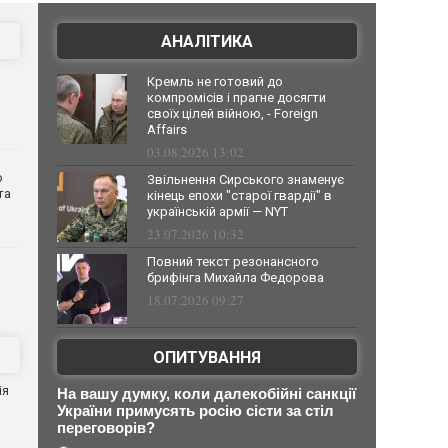
АНАЛІТИКА
Кремль не готовий до
компромісів і прагне досягти
своїх цілей війною, - Foreign
Affairs
03.08.2026 13:02
о
Звільнення Сирського знаменує
та
кінець епохи "старої гвардії" в
українській армії — NYT
23.07.2026 10:32
Повний текст резонансного
брифінга Михайла Федорова
18.07.2026 09:27
ОПИТУВАННЯ
ія
На вашу думку, коли далекобійні санкції
України примусять росію сісти за стіл
переговорів?