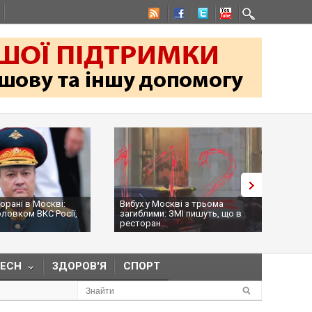
оскві:
Вибух у Москві з трьома
На командира "
КС Росії,
загиблими: ЗМІ пишуть, що в
Оболєнського
ресторан...
намагалися...
TECH
ЗДОРОВ'Я
СПОРТ