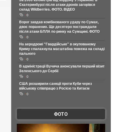
За 2000 кілометрів від кордону з Україною: в
Єкатеринбурзі після атаки дронів загорівся
склад Wildberries. ФОТО. ВІДЕО
0
Ворог завдав комбінованого удару по Сумах,
двоє поранених. Ще десятеро постраждали
після атаки БПЛА по ринку на Сумщині. ФОТО
0
На аеродромі "Гвардійське" в окупованому
Криму спалахнула масштабна пожежа на складі
пального
0
В адміністрації Вучича анонсували перший візит
Зеленського до Сербії
0
США розширили санкції проти Куби через
військову співпрацю з Росією та Китаєм
0
ФОТО