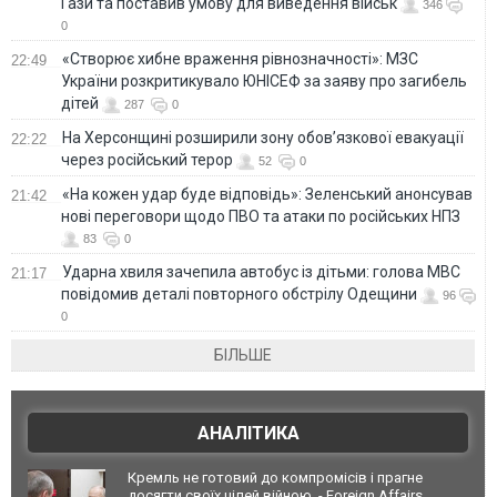
Гази та поставив умову для виведення військ
346
0
«Створює хибне враження рівнозначності»: МЗС
22:49
України розкритикувало ЮНІСЕФ за заяву про загибель
дітей
287
0
На Херсонщині розширили зону обов’язкової евакуації
22:22
через російський терор
52
0
«На кожен удар буде відповідь»: Зеленський анонсував
21:42
нові переговори щодо ПВО та атаки по російських НПЗ
83
0
Ударна хвиля зачепила автобус із дітьми: голова МВС
21:17
повідомив деталі повторного обстрілу Одещини
96
0
БІЛЬШЕ
АНАЛІТИКА
Кремль не готовий до компромісів і прагне
досягти своїх цілей війною, - Foreign Affairs