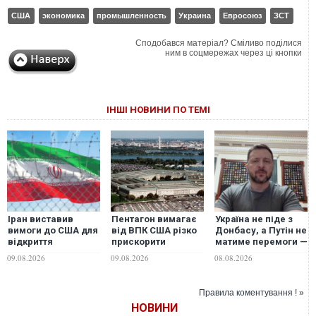
США
экономика
промышленность
Украина
Евросоюз
ЗСТ
Сподобався матеріал? Сміливо поділися
ним в соцмережах через ці кнопки
ІНШІ НОВИНИ ПО ТЕМІ
Іран виставив
Пентагон вимагає
Україна не піде з
вимоги до США для
від ВПК США різко
Донбасу, а Путін не
відкриття
прискорити
матиме перемоги —
Ормузької протоки
виробництво зброї
Зеленський про
09.08.2026
09.08.2026
08.08.2026
через виснаження
ситуацію на фронті
запасів
та гарантії США
Правила коментування ! »
НОВИНИ