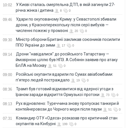
У Києві сталась смертельна ДТП, в якій загинули 27-
10:02
річна жінка і дитина
8
0
Удари по окупованому Криму: у Севастополі збивали
09:46
дрони, у Красноперекопську після серії вибухів —
численні пожежі у промзоні
20
0
Міністр оборони Британії закликав союзників посилити
09:30
ППО України до зими
17
0
Дрони "навідалися" до російського Татарстану —
09:14
ймовірною ціллю був НПЗ. А Собянін заявив про атаку
БпЛА на Москву
51
0
Російські окупанти вдарили по Сумах авіабомбами:
09:00
п’ятеро людей постраждало
19
0
Трамп був готовий відмовитися від ядерної угоди з
08:36
Іраном заради відкриття Ормузької протоки
73
0
Рух відновлено: Туреччина знову пропускає танкери й
08:13
контейнеровози до Чорного моря після паузи
51
0
Командир ОТУ «Одеса» розказав про критичний стан
07:31
окупантів на Кінбурні
199
0