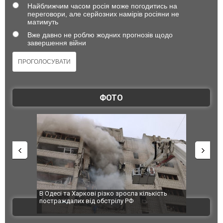
Найближчим часом росія може погодитись на
переговори, але серйозних намірів росіяни не
матимуть
Вже давно не роблю жодних прогнозів щодо
завершення війни
ФОТО
 завод
В Одесі та Харкові різко зросла кількість
Ворог завд
 100%
постраждалих від обстрілу РФ
двоє пора
ВІДЕО
після атак