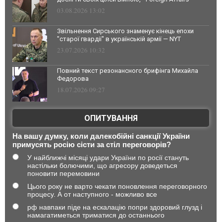
03.08.2026 13:02
Звільнення Сирського знаменує кінець епохи
"старої гвардії" в українській армії — NYT
23.07.2026 10:32
Повний текст резонансного брифінга Михайла
Федорова
18.07.2026 09:27
ОПИТУВАННЯ
На вашу думку, коли далекобійні санкції України
примусять росію сісти за стіл переговорів?
У найближчі місяці удари України по росії стануть
настільки болючими, що агресору доведеться
поновити перемовини
Цього року не варто чекати поновлення переговорного
процесу. А от наступного - можливо все
рф навпаки піде на ескалацію попри здоровий глузд і
намагатиметься триматися до останнього