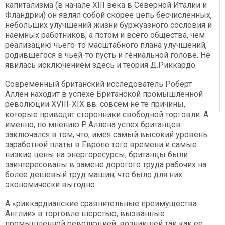
капитализма (в начале XIII века в Северной Италии и
Фландрии) он являл собой скорее цепь бесчисленных,
небольших улучшений жизни буржуазного сословия и
наемных работников, а потом и всего общества, чем
реализацию чьего-то масштабного плана улучшений,
родившегося в чьей-то пусть и гениальной голове. Не
явилась исключением здесь и теория Д.Риккардо.
Современный британский исследователь Роберт
Аллен находит в успехе Британской промышленной
революции XVIII-XIX вв. совсем не те причины,
которые приводят сторонники свободной торговли. А
именно, по мнению Р.Аллена успех британцев
заключался в том, что, имея самый высокий уровень
заработной платы в Европе того времени и самые
низкие цены на энергоресурсы, британцы были
заинтересованы в замене дорогого труда рабочих на
более дешевый труд машин, что было для них
экономически выгодно.
А «риккардианские сравнительные преимущества
Англии» в торговле шерстью, вызванные
промышленной революцией, возникшей так как ее