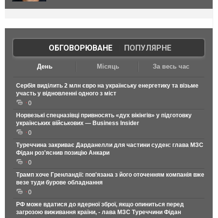
ОБГОВОРЮВАНЕ
|
ПОПУЛЯРНЕ
День
Місяць
За весь час
Сербія виділить 2 млн євро на українську енергетику та візьме
участь у відновленні одного з міст
0
Норвезькі спецназівці привносять «дух вікінгів» у підготовку
українських військових — Business Insider
0
Туреччина закриває Дарданелли для частини суден: глава МЗС
Фідан роз'яснив позицію Анкари
0
Трамп хоче Гренландії: пов'язана з його оточенням компанія вже
везе туди бурове обладнання
0
РФ може вдатися до ядерної зброї, якщо опиниться перед
загрозою виживання країни, - лава МЗС Туреччини Фідан