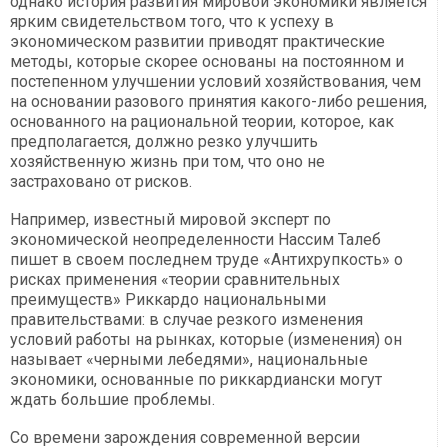
однако история развития мировой экономики является
ярким свидетельством того, что к успеху в
экономическом развитии приводят практические
методы, которые скорее основаны на постоянном и
постепенном улучшении условий хозяйствования, чем
на основании разового принятия какого-либо решения,
основанного на рациональной теории, которое, как
предполагается, должно резко улучшить
хозяйственную жизнь при том, что оно не
застраховано от рисков.
Например, известный мировой эксперт по
экономической неопределенности Нассим Талеб
пишет в своем последнем труде «Антихрупкость» о
рисках применения «теории сравнительных
преимуществ» Риккардо национальными
правительствами: в случае резкого изменения
условий работы на рынках, которые (изменения) он
называет «черными лебедями», национальные
экономики, основанные по риккардиански могут
ждать большие проблемы.
Со времени зарождения современной версии