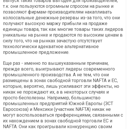
Выпуск таких товаров выгоден для производителей,
т.к. они пользуются огромным спросом на рынке и
позволяют фирмам-производителям накапливать
колоссальные денежные резервы из-за того, что они
получают высокую маржу прибыли на продаже
единицы товара, так как многие товары таких лидеров
уникальны на рынке и продаются по высоким ценам в
силу того, что на рынках зачастую отсутствует
технологически адекватное альтернативное
промышленное предложение.
Еще раз - именно по вышеуказанным причинам,
прежде всего, выигрывают лидеры современного
промышленного производства. А не тем, что они
размещены в зонах свободной торговли NAFTA и ЕС,
которые, вероятно, лишь усиливают эти эффекты, но
никак не порождают их, а в некоторых случаях и
просто бесполезны. Например, большинство
промышленных предприятий Южной Европы (ЗСТ
Евросоюза) и Мексики (участник NAFTA) никак не
могут воспользоваться преференциями, связанными с
их нахождением в зонах свободной торговли ЕС и
NAFTA. Они как проигрывали конкуренцию своим