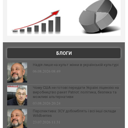
БЛОГИ
Надія лише на культ жінки в українській культурі
06.08.2026 08:49
Чому США не готові передати Україні ліцензію на
виробництво ракет Patriot: політика, безпека та
можливі альтернативи
03.08.2026 20:24
Перспектива: ЗСУ добомблять і всі інші склади
Wildberries
23.07.2026 11:31