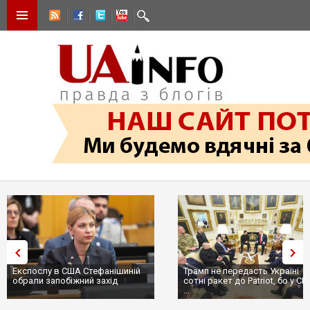
Трамп не передасть Україні
Вибух у ресторані в Москві:
сотні ракет до Patriot, бо у США
ціллю був головком ВКС Росії
...
пр...