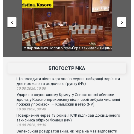
ькість
У парламенті Косово прем'єра закидали яйцями
Приїхав за
до українс
зіркового 
БЛОГОСТРІЧКА
Що посадити після картоплі в серпні: найкращі варіанти
для врожаю та родючого ґрунту (NV)
10.08.2026, 10:00
Удари по окупованому Криму: у Севастополі збивали
дрони, у Красноперекопську після серії вибухів численні
пожежі у промзоні — Крымский ветер (NV)
10.08.2026, 09:48
Повернення через 13 років. ПСЖ підписав досвідченого
захисника збірної Франції (NV)
10.08.2026, 09:36
Зеленський роздратований. Як Україна має відповісти