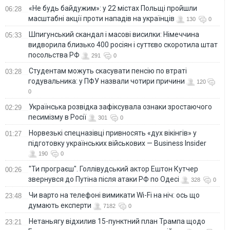
«Не будь байдужим»: у 22 містах Польщі пройшли
06:28
масштабні акції проти нападів на українців
130
0
Шпигунський скандал і масові висилки: Німеччина
05:33
видворила близько 400 росіян і суттєво скоротила штат
посольства РФ
291
0
Студентам можуть скасувати пенсію по втраті
03:28
годувальника: у ПФУ назвали чотири причини
120
0
Українська розвідка зафіксувала ознаки зростаючого
02:29
песимізму в Росії
301
0
Норвезькі спецназівці привносять «дух вікінгів» у
01:27
підготовку українських військових — Business Insider
190
0
"Ти програєш". Голлівудський актор Ештон Кутчер
00:26
звернувся до Путіна після атаки РФ по Одесі
328
0
Чи варто на телефонi вимикати Wi-Fi на ніч: ось що
23:48
думають експерти
7182
0
Нетаньягу відхилив 15-пунктний план Трампа щодо
23:21