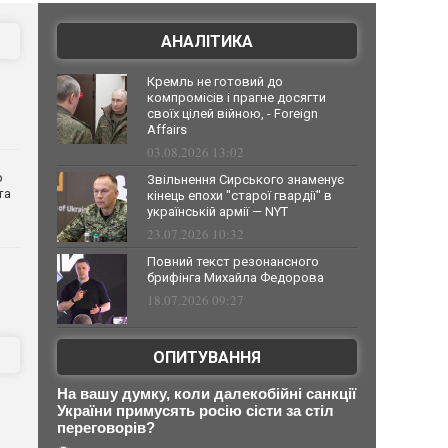
АНАЛІТИКА
Кремль не готовий до
компромісів і прагне досягти
своїх цілей війною, - Foreign
Affairs
03.08.2026 13:02
о
Звільнення Сирського знаменує
та
кінець епохи "старої гвардії" в
українській армії — NYT
23.07.2026 10:32
Повний текст резонансного
брифінга Михайла Федорова
18.07.2026 09:27
ОПИТУВАННЯ
На вашу думку, коли далекобійні санкції
України примусять росію сісти за стіл
переговорів?