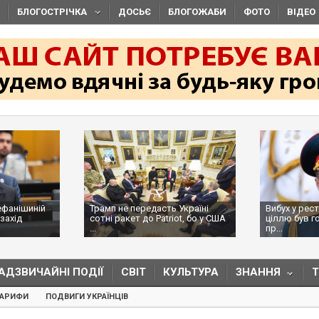
БЛОГОСТРІЧКА
ДОСЬЄ
БЛОГОЖАБИ
ФОТО
ВІДЕО
ефанішиній
Трамп не передасть Україні
Вибух у рес
захід
сотні ракет до Patriot, бо у США
ціллю був г
...
пр...
АДЗВИЧАЙНІ ПОДІЇ
СВІТ
КУЛЬТУРА
ЗНАННЯ
ТАРИФИ
ПОДВИГИ УКРАЇНЦІВ