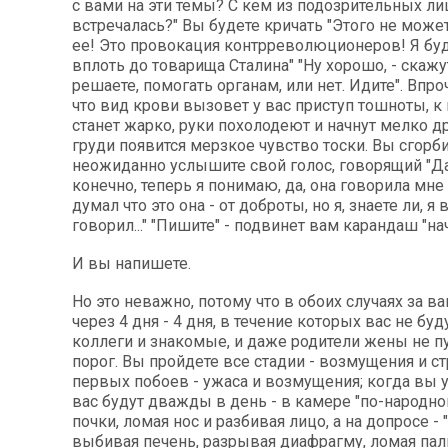
с вами на эти темы? С кем из подозрительных ли
встречалась?" Вы будете кричать "Этого не может
ее! Это провокация контрреволюционеров! Я бу
вплоть до товарища Сталина" "Ну хорошо, - скажу
решаете, помогать органам, или нет. Идите". Впр
что вид крови вызовет у вас приступ тошноты, к 
станет жарко, руки похолодеют и начнут мелко др
груди появится мерзкое чувство тоски. Вы сгорби
неожиданно услышите свой голос, говорящий "Да,
конечно, теперь я понимаю, да, она говорила мне н
думал что это она - от доброты, но я, знаете ли, я
говорил..." "Пишите" - подвинет вам карандаш "на
И вы напишете.
Но это неважно, потому что в обоих случаях за в
через 4 дня - 4 дня, в течение которых вас не буд
коллеги и знакомые, и даже родители жены не пу
порог. Вы пройдете все стадии - возмущения и ст
первых побоев - ужаса и возмущения; когда вы у
вас будут дважды в день - в камере "по-народно
почки, ломая нос и разбивая лицо, а на допросе - 
выбивая печень, разрывая диафрагму, ломая пал