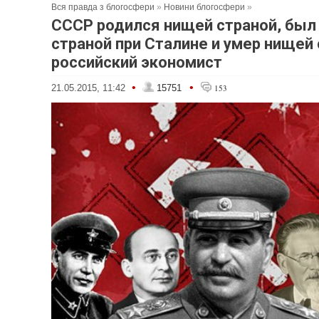
Вся правда з блогосфери
»
Новини блогосфери
»
СССР родился нищей страной, был
страной при Сталине и умер нищей 
российский экономист
•
•
21.05.2015, 11:42
15751
153