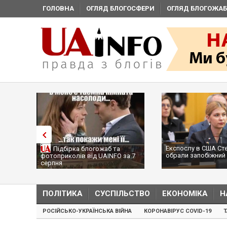
ГОЛОВНА
ОГЛЯД БЛОГОСФЕРИ
ОГЛЯД БЛОГОЖАБ
Експослу в США Ст
Підбірка блогожаб та
обрали запобіжний 
фотоприколів від UAINFO за 7
серпня
ПОЛІТИКА
СУСПІЛЬСТВО
ЕКОНОМІКА
Н
РОСІЙСЬКО-УКРАЇНСЬКА ВІЙНА
КОРОНАВІРУС COVID-19