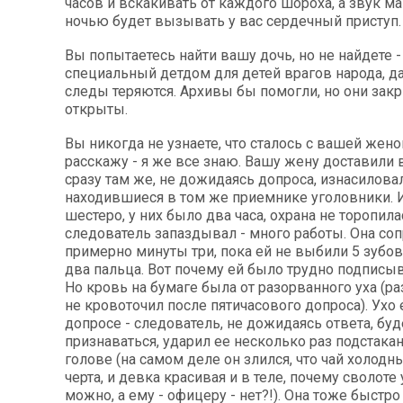
часов и вскакивать от каждого шороха, а звук 
ночью будет вызывать у вас сердечный приступ.
Вы попытаетесь найти вашу дочь, но не найдете -
специальный детдом для детей врагов народа, д
следы теряются. Архивы бы помогли, но они закр
открыты.
Вы никогда не узнаете, что сталось с вашей женой
расскажу - я же все знаю. Вашу жену доставили 
сразу там же, не дожидаясь допроса, изнасилова
находившиеся в том же приемнике уголовники. 
шестеро, у них было два часа, охрана не торопилас
следователь запаздывал - много работы. Она со
примерно минуты три, пока ей не выбили 5 зубов
два пальца. Вот почему ей было трудно подписыв
Но кровь на бумаге была от разорванного уха (р
не кровоточил после пятичасового допроса). Ухо 
допросе - следователь, не дожидаясь ответа, буд
признаваться, ударил ее несколько раз подстака
голове (на самом деле он злился, что чай холодн
черта, и девка красивая и в теле, почему сволоте
можно, а ему - офицеру - нет?!). Она тоже быстро