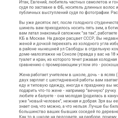
Итак, Евгений, любитель частных самолетов и г
судя по заставке в ФБ, носитель длинных волос 
публичных выступлений судя по фотографии. Ра
Вы уже десяток лет, после голодного студенчеств
шинель вам приходилось носить пять зим, а боти
вам латал знакомый сапожник "за так", работает
КБ в Москве. На дворе расцвет СССР, Вы недавн
женой и дочкой переехать из холодного угла изб
в районе нынешней ул Свободы в отдельную комн
доме-малоэтажке на Соколе (правда у вас на 18 
туалет и кран, из которого течет ржавая холодная 
сравнению с промерзающим углом это - роскошь
Жена работает учителем в школе, дочь - в яслях 
двух зарплат с шестидневной работы вам хватае
еду и типовую одежду, иногда к празднику вы 
подарить что-то жене - например "вечную" ручку
любите и балуете - она молодая (родилась в кану
уже "новый человек", нежная и добрая. Зря вы ее 
знает она, что можно, а что нельзя. Лучше бы били
большинство ваших бывших соседей по деревне
Как то в школе на педсовете, на разборе, почему 