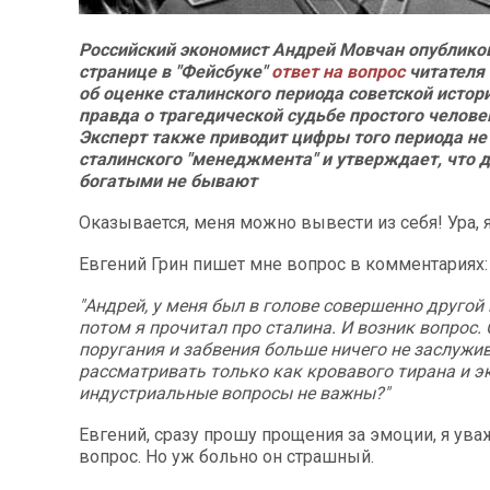
Российский экономист Андрей Мовчан опубликов
странице в "Фейсбуке"
ответ на вопрос
читателя 
об оценке сталинского периода советской истор
правда о трагедической судьбе простого человек
Эксперт также приводит цифры того периода не 
сталинского "менеджмента" и утверждает, что 
богатыми не бывают
Оказывается, меня можно вывести из себя! Ура, 
Евгений Грин пишет мне вопрос в комментариях:
"Андрей, у меня был в голове совершенно другой
потом я прочитал про сталина. И возник вопрос.
поругания и забвения больше ничего не заслужи
рассматривать только как кровавого тирана и э
индустриальные вопросы не важны?"
Евгений, сразу прошу прощения за эмоции, я ув
вопрос. Но уж больно он страшный.