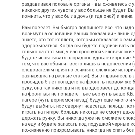
раздавливая половые органы - вы сживетесь с у
никаких других чувств у вас больше не будет. Вы
помнить, что у вас была дочь (и где она?) и жена.
Вам повезет. Вы быстро подпишете все, что надо
возьмут на основании ваших показаний - лишь о
знаете, это тот коллега, который отказался с вами
здоровываться. Когда вы будете подписывать по
только на этот миг, у вас проснутся человеческие
будете испытывать злорадное удовлетворение. 
том, что вас обвинят всего лишь в недонесении (
следователям приятно сочинять сложные истории,
разнарядка на разные статьи). Вы отправитесь в л
просидев 5 лет попадете на фронт, в первом же 
руку, она так никогда и не выздоровеет до конца
на фронт вы не попадете - вас вернут в ваше КБ.
лагере (чуть вернемся назад) будут еще много и 
будут выбиты, нос свернут навсегда, пальцы, ко
играть на гитаре, больше никогда не смогут даж
держать ручку. Вы никогда уже не сможете спок
на еду и будете запасать под подушкой черные к
пожизненно прихрамывать, никогда не спать бо