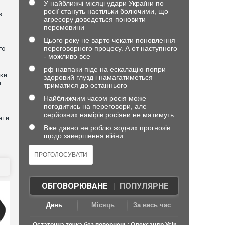
У найближчі місяці удари України по
росії стануть настільки болючими, що
s
агресору доведеться поновити
перемовини
Цього року не варто чекати поновлення
переговорного процесу. А от наступного
го
- можливо все
рф навпаки піде на ескалацію попри
ки:
здоровий глузд і намагатиметься
й
триматися до останнього
Найближчим часом росія може
погодитись на переговори, але
серйозних намірів росіяни не матимуть
ати
Вже давно не роблю жодних прогнозів
щодо завершення війни
ОБГОВОРЮВАНЕ
|
ПОПУЛЯРНЕ
День
Місяць
За весь час