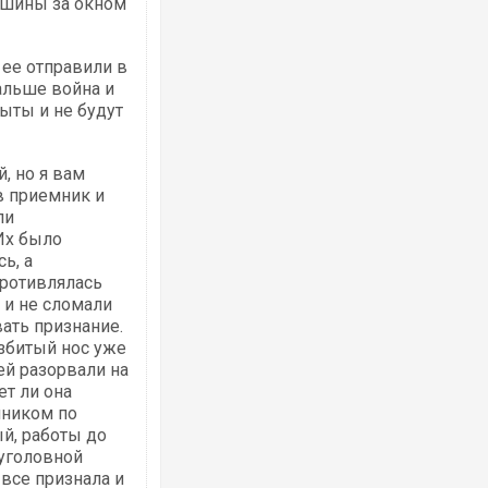
машины за окном
 ее отправили в
альше война и
ыты и не будут
, но я вам
в приемник и
ли
Их было
ь, а
противлялась
 и не сломали
ать признание.
азбитый нос уже
ей разорвали на
ет ли она
нником по
ый, работы до
 уголовной
 все признала и