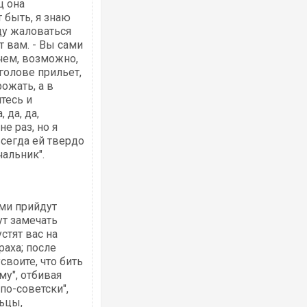
ц она
 быть, я знаю
ду жаловаться
т вам. - Вы сами
очем, возможно,
голове прильет,
ожать, а в
тесь и
 да, да,
е раз, но я
 всегда ей твердо
чальник".
ами прийдут
ут замечать
стят вас на
раха; после
своите, что бить
му", отбивая
"по-советски",
ьцы,