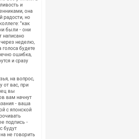
ливость и
енниками, она
 радости, но
оллеге: "как
ни были - они
т написано
Ворог завдав комбінованого удару по
двоє поранених. Ще десятеро постра
 через неделю,
після атаки БПЛА по ринку на Сумщині
а голоса будете
онечно ошибка,
утся и сразу
ья, на вопрос,
у от вас, при
нец вы
ов вам начнут
зания - ваша
ой с японской
орочивать
Приїхав за паспортом та квартирою": 
ее подпись -
до українських військових потрапив т
с будут
зіркового футболіста Мохамеда Сала
она не говорить