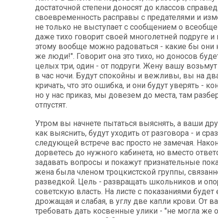
достаточной степени доносят до классов справед
своевременность расправы с предателями и изм
не только не выступает с сообщением о всеобщей
даже тихо говорит своей многолетней подруге и к
этому вообще можно радоваться - какие бы они 
же люди!". Говорит она это тихо, но доносов буде
целых три, один - от подруги. Жену вашу возьмут
в час ночи. Будут спокойны и вежливы, вы на дв
кричать, что это ошибка, и они будут уверять - к
но у нас приказ, мы довезем до места, там разбер
отпустят.
Утром вы начнете пытаться выяснять, а ваши друз
как выяснить, будут уходить от разговора - и сраз
следующей встрече вас просто не замечая. Нако
дорветесь до нужного кабинета, но вместо ответ
задавать вопросы и покажут признательные пока
жена была членом троцкистской группы, связанн
разведкой. Цель - развращать школьников и оп
советскую власть. На листе с показаниями будет 
дрожащая и слабая, в углу две капли крови. От ва
требовать дать косвенные улики - "не могла же 