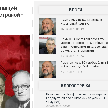
 нищей
БЛОГИ
страной -
Надія лише на культ жінки в
українській культурі
06.08.2026 08:49
Чому США не готові передати
Україні ліцензію на виробництв
ракет Patriot: політика, безпека 
можливі альтернативи
03.08.2026 20:24
Перспектива: ЗСУ добомблять і
всі інші склади Wildberries
23.07.2026 11:31
БЛОГОСТРІЧКА
Ні, не спагеті. Яка форма пасти найкраще
поєднується з вершковими соусами — і
чому (NV)
09.08.2026, 13:00