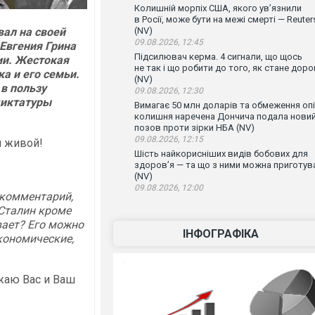
Колишній морпіх США, якого ув’язнили
в Росії, може бути на межі смерті — Reuter
ал на своей
(NV)
09.08.2026, 12:45
Евгения Грина
Підсилювач керма. 4 сигнали, що щось
ии. Жестокая
не так і що робити до того, як стане доро
а и его семьи.
(NV)
в пользу
09.08.2026, 12:30
диктатуры
Вимагає 50 млн доларів та обмеження опі
колишня наречена Дончича подала нови
позов проти зірки НБА (NV)
09.08.2026, 12:15
я живой!
Шість найкорисніших видів бобових для
здоров’я — та що з ними можна приготув
(NV)
09.08.2026, 12:00
 комментарий,
 Сталин кроме
вает? Его можно
ІНФОГРАФІКА
кономические,
ажаю Вас и Ваш