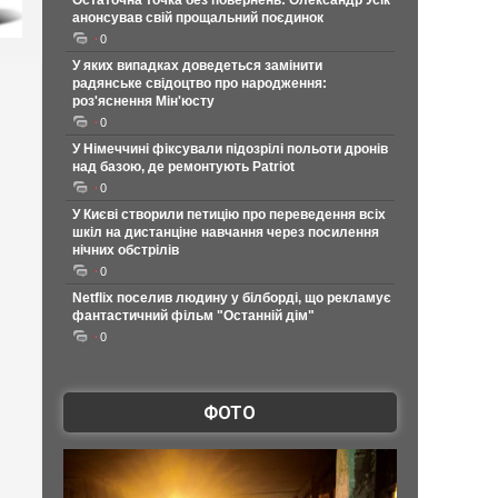
Остаточна точка без повернень: Олександр Усік
анонсував свій прощальний поєдинок
0
У яких випадках доведеться замінити
радянське свідоцтво про народження:
роз'яснення Мін'юсту
0
У Німеччині фіксували підозрілі польоти дронів
над базою, де ремонтують Patriot
0
У Києві створили петицію про переведення всіх
шкіл на дистанціне навчання через посилення
нічних обстрілів
0
Netflix поселив людину у білборді, що рекламує
фантастичний фільм "Останній дім"
0
ФОТО