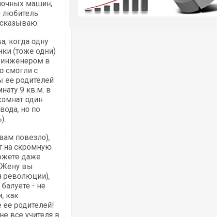
оночных машин,
и любитель
ссказываю:
а, когда одну
нки (тоже одни)
е инженером в
о смогли с
ы ее родителей
ату 9 кв.м. в
комнат один
вода, но по
).
(вам повезло),
т на скромную
можете даже
. Жену вы
н революции),
балуете - не
, как
 ее родителей!
не все учителя в