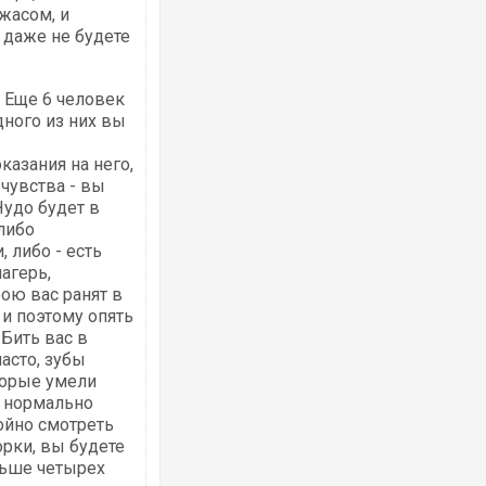
жасом, и
 даже не будете
. Еще 6 человек
дного из них вы
казания на него,
 чувства - вы
Чудо будет в
либо
 либо - есть
агерь,
бою вас ранят в
 и поэтому опять
 Бить вас в
часто, зубы
торые умели
е нормально
ойно смотреть
орки, вы будете
льше четырех