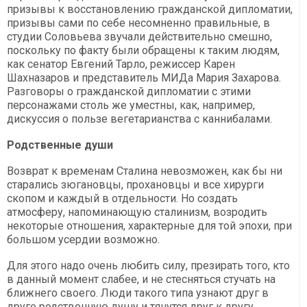
призывы к восстановлению гражданской дипломатии,
призывы сами по себе несомненно правильные, в
студии Соловьева звучали действительно смешно,
поскольку по факту были обращены к таким людям,
как сенатор Евгений Тарло, режиссер Карен
Шахназаров и представитель МИДа Мария Захарова.
Разговоры о гражданской дипломатии с этими
персонажами столь же уместны, как, например,
дискуссия о пользе вегетарианства с каннибалами.
Родственные души
Возврат к временам Сталина невозможен, как бы ни
старались зюгановцы, прохановцы и все хирурги
скопом и каждый в отдельности. Но создать
атмосферу, напоминающую сталинизм, возродить
некоторые отношения, характерные для той эпохи, при
большом усердии возможно.
Для этого надо очень любить силу, презирать того, кто
в данный момент слабее, и не стесняться стучать на
ближнего своего. Люди такого типа узнают друг в
друге родственную душу и тянутся друг к другу.