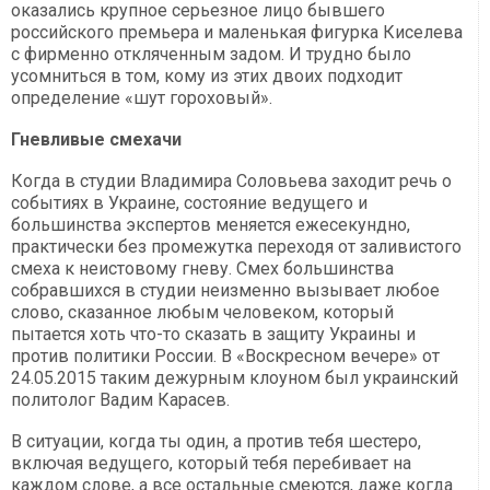
оказались крупное серьезное лицо бывшего
российского премьера и маленькая фигурка Киселева
с фирменно откляченным задом. И трудно было
усомниться в том, кому из этих двоих подходит
определение «шут гороховый».
Гневливые смехачи
Когда в студии Владимира Соловьева заходит речь о
событиях в Украине, состояние ведущего и
большинства экспертов меняется ежесекундно,
практически без промежутка переходя от заливистого
смеха к неистовому гневу. Смех большинства
собравшихся в студии неизменно вызывает любое
слово, сказанное любым человеком, который
пытается хоть что-то сказать в защиту Украины и
против политики России. В «Воскресном вечере» от
24.05.2015 таким дежурным клоуном был украинский
политолог Вадим Карасев.
В ситуации, когда ты один, а против тебя шестеро,
включая ведущего, который тебя перебивает на
каждом слове, а все остальные смеются, даже когда