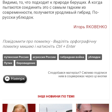
Видимо, то, что подходит к природе берущих. А когда
пытаются соединить это с самым гадким из
современности, получается уродливый гибрид. По-
русски ублюдок.
Игорь ЯКОВЕНКО
Повідомити про помилку - Виділіть орфографічну
помилку мишею і натисніть Ctrl + Enter
путинская Россия
агрессия России
гибридная война
ублюдки
Путин
Евровидение
Сподобався матеріал? Сміливо поділися
ним в соцмережах через ці кнопки
ІНШІ НОВИНИ ПО ТЕМІ