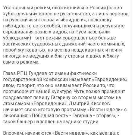
Ублюдочный режим, сложившийся в России (слово
«ублюдочный» вовсе не ругательство, а лишь перевод
на русский язык слова «гибридный», поскольку
гибридов, то есть особей, получившихся в результате
скрещивания разных видов, на Руси называли
ублюдками) - этот режим совершает все больше
хаотических судорожных движений, часто комичных,
порой жутковатых, но всегда неадекватных и почти
никогда не ведущих к благу страны и даже к благу
самого режима.
Глава РПЦ Гундяев от имени фактически
государственной конфессии называет «Евровидение»
злом, говорит, что оно навязывает России то, что
противоречит нашей культуре. Чуть позже президент
поздравляет певицу Гагарину со вторым местом на
этом самом «Евровидении». Дмитрий Киселев
начинает свою итоговую программу «Вести недели» с
ликования: «Победная весть - Гагарина - вторая!», -
такой баннер налеплен на заднике студии.
Впрочем, начинаются «Вести недели», как всегда, с