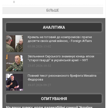
0
БІЛЬШЕ
АНАЛІТИКА
Кремль не готовий до компромісів і прагне
досягти своїх цілей війною, - Foreign Affairs
03.08.2026 13:02
Звільнення Сирського знаменує кінець епохи
"старої гвардії" в українській армії — NYT
23.07.2026 10:32
Повний текст резонансного брифінга Михайла
Федорова
18.07.2026 09:27
ОПИТУВАННЯ
На вашу думку, коли далекобійні санкції України