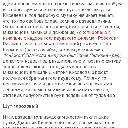
удивительно смешного промо-ролика: на фоне глобуса
из серого сумрака возникает пухленькая фигурка
Киселева и под пафосную музыку начинает вещать
что-то про свободу слова, комично разводя ручки.
Оказывается, весь этот ролик, буквально все - жесты,
мизансцена, мимика и движения, -
скопировано с
начальных кадров голливудского фильма «Робокоп»
.
Разница лишь в том, что тамошний режиссер Пол
Верховен (
автор ошибся, режиссером фильма
"Робокоп" 2014-года выпуска был Жозе Падилья - ред.
)
делал эти кадры под внушительную и грозную фигуру
чернокожего актера, а когда вместо него в
мизансцену вписали Дмитрия Киселева, эффект
получился обратный голливудскому. Почему-то
вспомнилось, как в детстве смеялись над хилыми
ребятами, которые пытались изображать качков,
отставив полусогнутые руки подальше от туловища.
Шут гороховый
Итак, разводя голливудским жестом пухленькие
ручки, Дмитрий Киселев объяснил россиянам, что и