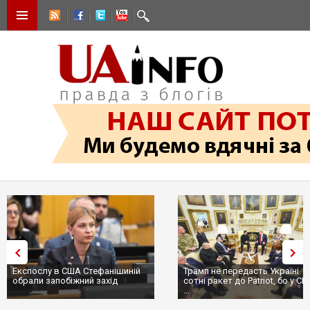
Трамп не передасть Україні
Вибух у ресторані в Москві:
сотні ракет до Patriot, бо у США
ціллю був головком ВКС Росії
...
пр...