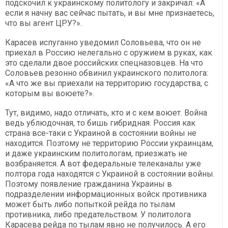
подскочил к украинскому политологу и закричал: «А
если я начну вас сейчас пытать, и вы мне признаетесь,
что вы агент ЦРУ?».
Карасев испуганно уведомил Соловьева, что он не
приехал в Россию нелегально с оружием в руках, как
это сделали двое российских спецназовцев. На что
Соловьев резонно обвинил украинского политолога:
«А что же вы приехали на территорию государства, с
которым вы воюете?».
Тут, видимо, надо отличать, кто и с кем воюет. Война
ведь ублюдочная, то бишь гибридная. Россия как
страна все-таки с Украиной в состоянии войны не
находится. Поэтому не территорию России украинцам,
и даже украинским политологам, приезжать не
возбраняется. А вот федеральные телеканалы уже
полтора года находятся с Украиной в состоянии войны.
Поэтому появление гражданина Украины в
подразделении информационных войск противника
может быть либо попыткой рейда по тылам
противника, либо предательством. У политолога
Карасева рейда по тылам явно не получилось. А его