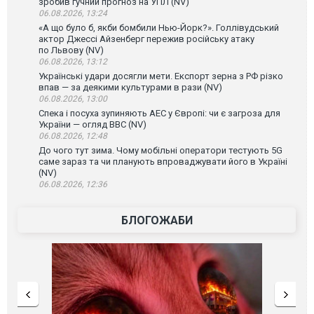
зробив гучний прогноз на УПЛ (NV)
06.08.2026, 13:24
«А що було б, якби бомбили Нью-Йорк?». Голлівудський
актор Джессі Айзенберг пережив російську атаку
по Львову (NV)
06.08.2026, 13:12
Українські удари досягли мети. Експорт зерна з РФ різко
впав — за деякими культурами в рази (NV)
06.08.2026, 13:00
Спека і посуха зупиняють АЕС у Європі: чи є загроза для
України — огляд ВВС (NV)
06.08.2026, 12:48
До чого тут зима. Чому мобільні оператори тестують 5G
саме зараз та чи планують впроваджувати його в Україні
(NV)
06.08.2026, 12:36
БЛОГОЖАБИ