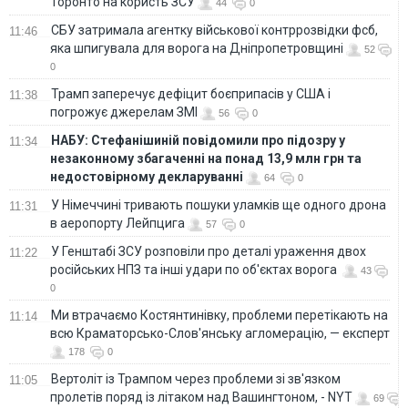
Торонто на користь ЗСУ
44
0
СБУ затримала агентку військової контррозвідки фсб,
11:46
яка шпигувала для ворога на Дніпропетровщині
52
0
Трамп заперечує дефіцит боєприпасів у США і
11:38
погрожує джерелам ЗМІ
56
0
НАБУ: Стефанішиній повідомили про підозру у
11:34
незаконному збагаченні на понад 13,9 млн грн та
недостовірному декларуванні
64
0
У Німеччині тривають пошуки уламків ще одного дрона
11:31
в аеропорту Лейпцига
57
0
У Генштабі ЗСУ розповіли про деталі ураження двох
11:22
російських НПЗ та інші удари по об'єктах ворога
43
0
Ми втрачаємо Костянтинівку, проблеми перетікають на
11:14
всю Краматорсько-Слов'янську агломерацію, — експерт
178
0
Вертоліт із Трампом через проблеми зі зв'язком
11:05
пролетів поряд із літаком над Вашингтоном, - NYT
69