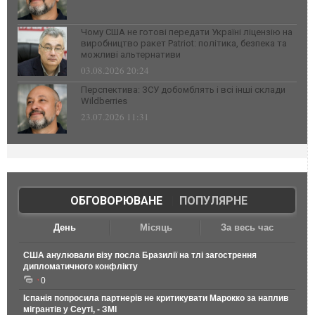
Чому США не готові передати Україні ліцензію на
виробництво ракет Patriot: політика, безпека та
можливі альтернативи
03.08.2026 20:24
Перспектива: ЗСУ добомблять і всі інші склади
Wildberries
23.07.2026 11:31
ОБГОВОРЮВАНЕ
|
ПОПУЛЯРНЕ
День
Місяць
За весь час
США анулювали візу посла Бразилії на тлі загострення
дипломатичного конфлікту
0
Іспанія попросила партнерів не критикувати Марокко за наплив
мігрантів у Сеуті, - ЗМІ