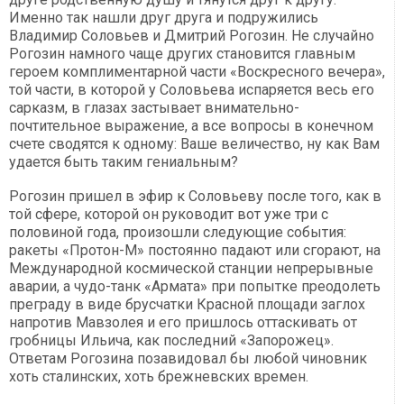
Именно так нашли друг друга и подружились
Владимир Соловьев и Дмитрий Рогозин. Не случайно
Рогозин намного чаще других становится главным
героем комплиментарной части «Воскресного вечера»,
той части, в которой у Соловьева испаряется весь его
сарказм, в глазах застывает внимательно-
почтительное выражение, а все вопросы в конечном
счете сводятся к одному: Ваше величество, ну как Вам
удается быть таким гениальным?
Рогозин пришел в эфир к Соловьеву после того, как в
той сфере, которой он руководит вот уже три с
половиной года, произошли следующие события:
ракеты «Протон-М» постоянно падают или сгорают, на
Международной космической станции непрерывные
аварии, а чудо-танк «Армата» при попытке преодолеть
преграду в виде брусчатки Красной площади заглох
напротив Мавзолея и его пришлось оттаскивать от
гробницы Ильича, как последний «Запорожец».
Ответам Рогозина позавидовал бы любой чиновник
хоть сталинских, хоть брежневских времен.