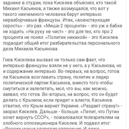
заднике в студии, пока Киселев объяснял, кто такой
Михаил Касьянов, а также возмущался, что вот у
такого никчемного человека берут интервью
неразборчивые французы. Итак, «воинствующая
серость» - это раз. «Миша-2 процента» - это уж к бабке
не ходить. «На руку не чист» - это для тех, кто про 2
процента не понял. «Политик никакой» - это Киселев
подводит общий итог разбирательства персонального
дела Михаила Касьянова.
Гнев Киселева вызвал не только сам факт, что
интервью французы взяли не у него, а у Касьянова, но
и содержание интервью. Во-первых, на вопрос, готов
ли Касьянов возглавить страну, политик и лидер
политической партии Касьянов, вместо того чтобы
смутиться и залепетать, мол, что вы, как можно,
заявил, что готов. Во-вторых, на вопрос, что он будет
делать с Крымом, если придет к власти, Касьянов
ответил, что Крым вернет Украине. «Раздает страну!» -
заорал Киселев. Дальше - больше. «Лепит, что Путин
хочет вернуть СССР», - пожаловался телезрителям на
злобного оппозиционера Киселев. И подвел итог:
«России нужна здоровая оппозиция. И даже