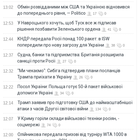
Обмін розвідданими між США та Україною відновився
13:02
до попереднього рівня, — Politico
17
0
У Навроцького хочуть, щоб Туск все ж підписав
12:53
рішення позбавити Зеленського ордена
41
0
КНДР передала Росії понад 100 ракет: в ISW
12:44
попередили про нову загрозу для України
38
0
Судна, банки та підприємства: Британія розширила
12:37
санкції проти Росії
27
0
"Ми чекаємо": Сибіга підтвердив плани посланців
12:32
Трампа приїхати в Україну
26
0
Посол України: Польща готує 50-й пакет військової
12:22
допомоги Україні
34
0
Трамп заявив про підготовку США до наймасштабнішої
12:14
атаки з часів Другої світової війни
134
0
У Криму горіли склади військової техніки росіян, -
12:07
соцмережі
74
0
Олійникова передала призові від турніру WTA 1000 в
12:00