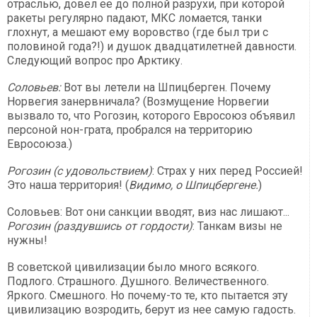
отраслью, довел ее до полной разрухи, при которой
ракеты регулярно падают, МКС ломается, танки
глохнут, а мешают ему воровство (где был три с
половиной года?!) и душок двадцатилетней давности.
Следующий вопрос про Арктику.
Соловьев:
Вот вы летели на Шпицберген. Почему
Норвегия занервничала? (Возмущение Норвегии
вызвало то, что Рогозин, которого Евросоюз объявил
персоной нон-грата, пробрался на территорию
Евросоюза.)
Рогозин (с удовольствием)
: Страх у них перед Россией!
Это наша территория! (
Видимо, о Шпицбергене.
)
Соловьев: Вот они санкции вводят, виз нас лишают...
Рогозин (раздувшись от гордости)
: Танкам визы не
нужны!
В советской цивилизации было много всякого.
Подлого. Страшного. Душного. Величественного.
Яркого. Смешного. Но почему-то те, кто пытается эту
цивилизацию возродить, берут из нее самую гадость.