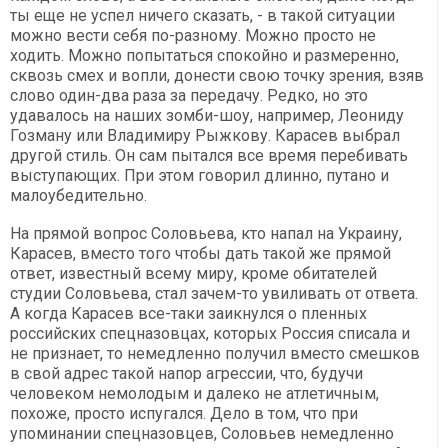
ты еще не успел ничего сказать, - в такой ситуации
можно вести себя по-разному. Можно просто не
ходить. Можно попытаться спокойно и размеренно,
сквозь смех и вопли, донести свою точку зрения, взяв
слово один-два раза за передачу. Редко, но это
удавалось на наших зомби-шоу, например, Леониду
Гозману или Владимиру Рыжкову. Карасев выбрал
другой стиль. Он сам пытался все время перебивать
выступающих. При этом говорил длинно, путано и
малоубедительно.
На прямой вопрос Соловьева, кто напал на Украину,
Карасев, вместо того чтобы дать такой же прямой
ответ, известный всему миру, кроме обитателей
студии Соловьева, стал зачем-то увиливать от ответа.
А когда Карасев все-таки заикнулся о пленных
российских спецназовцах, которых Россия списала и
не признает, то немедленно получил вместо смешков
в свой адрес такой напор агрессии, что, будучи
человеком немолодым и далеко не атлетичным,
похоже, просто испугался. Дело в том, что при
упоминании спецназовцев, Соловьев немедленно