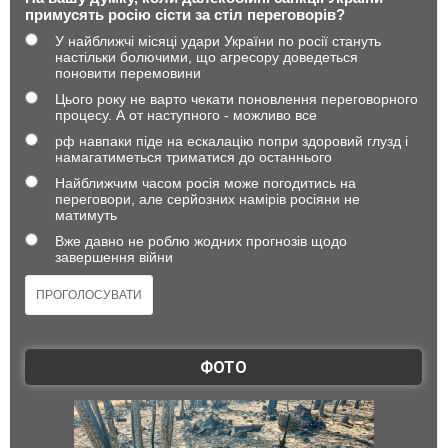
примусять росію сісти за стіл переговорів?
У найближчі місяці удари України по росії стануть
настільки болючими, що агресору доведеться
поновити перемовини
Цього року не варто чекати поновлення переговорного
процесу. А от наступного - можливо все
рф навпаки піде на ескалацію попри здоровий глузд і
намагатиметься триматися до останнього
Найближчим часом росія може погодитись на
переговори, але серйозних намірів росіяни не
матимуть
Вже давно не роблю жодних прогнозів щодо
завершення війни
ФОТО