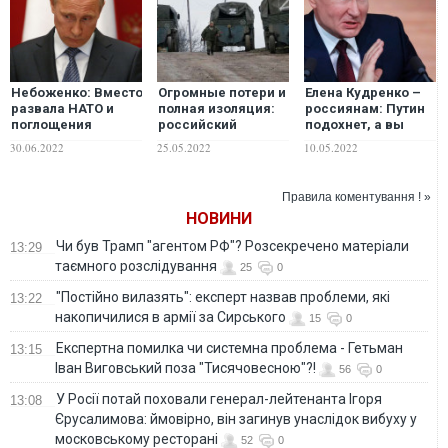
Небоженко: Вместо
Огромные потери и
Елена Кудренко –
развала НАТО и
полная изоляция:
россиянам: Путин
поглощения
российский
подохнет, а вы
Украины,
историк подвел
останетесь с теми
30.06.2022
25.05.2022
10.05.2022
путинская Россия
итоги трех месяцев
громаднейшими
получила
путинской
проблемами,
тяжелейшую в
"спецоперации"
которые он вам
Правила коментування ! »
своей истории
нажил. А у вас беда
НОВИНИ
войну
Чи був Трамп "агентом РФ"? Розсекречено матеріали
13:29
таємного розслідування
25
0
"Постійно вилазять": експерт назвав проблеми, які
13:22
накопичилися в армії за Сирського
15
0
Eкспертна помилка чи системна проблема - Гетьман
13:15
Іван Виговський поза "Тисячовесною"?!
56
0
У Росії потай поховали генерал-лейтенанта Ігоря
13:08
Єрусалимова: ймовірно, він загинув унаслідок вибуху у
московському ресторані
52
0