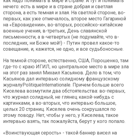
как надо понимать в мире и стране. А тут и понимать
нечего: есть в мире и в стране добрая и светлая
сторона, а есть темная и злая. На светлой стороне, во-
первых, как уже отмечалось, второе место Гагариной
на «Евровидении», во-вторых, российско-китайские
военные учения, в-третьих, День славянской
письменности, а в-четвертых (не подумайте, что в-
последних, ни Боже мой!) - Путин провел какое-то
совещание, и, кажется, не одно, и все судьбоносные.
На темной стороне, естественно, США, Порошенко, там
где-то с краю ИГИЛ, но центральное место в мире зла
на этот раз занял Михаил Касьянов. Дело в том, что
Касьянов дал интервью солидному французскому
журналуPolitiqueInternationale. Причем больше всего
Киселева возмутили два обстоятельства: во-первых,
что журнал солидный, не глянец какой-нибудь с
картинками, а во-вторых, что интервью большое,
целых 20 страниц. Киселев очень сокрушался по
этому поводу. Нет, чтобы у него, у Киселева, такое
интервью взять, так пожалуйста, берут у кого попало.
«Воинствующая серость» - такой баннер висел на