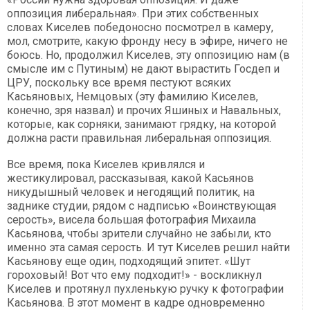
оппозиция либеральная». При этих собственных
словах Киселев победоносно посмотрел в камеру,
мол, смотрите, какую фронду несу в эфире, ничего не
боюсь. Но, продолжил Киселев, эту оппозицию нам (в
смысле им с Путиным) не дают вырастить Госдеп и
ЦРУ, поскольку все время пестуют всяких
Касьяновых, Немцовых (эту фамилию Киселев,
конечно, зря назвал) и прочих Яшиных и Навальных,
которые, как сорняки, занимают грядку, на которой
должна расти правильная либеральная оппозиция.
Все время, пока Киселев кривлялся и
жестикулировал, рассказывая, какой Касьянов
никудышный человек и негодящий политик, на
заднике студии, рядом с надписью «Воинствующая
серость», висела большая фотография Михаила
Касьянова, чтобы зрители случайно не забыли, кто
именно эта самая серость. И тут Киселев решил найти
Касьянову еще один, подходящий эпитет. «Шут
гороховый! Вот что ему подходит!» - воскликнул
Киселев и протянул пухленькую ручку к фотографии
Касьянова. В этот момент в кадре одновременно