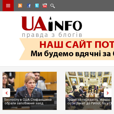
Експослу в США Стефанішиній
Трамп не передасть Україні
обрали запобіжний захід
сотні ракет до Patriot, бо у С
...