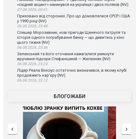
«східний акцент» накинувся на українця і двох поляків (NV)
07.08.2026, 00:01
Приховано від сторонніх. Про що домовлялися СРСР і США
у 1990 році (NV)
06.08.2026, 23:48
Слешер Морозивник, нові пригоди Щенячого патруля та
історія одного пограбування банку — що дивитись у кіно
цього тижня (NV)
06.08.2026, 23:36
Зеленський та його оточення намагалися уникнути
вручення підозри Стефанішиній — Железняк (NV)
06.08.2026, 23:24
Лідер Реала Вінісіус остаточно визначився, в якому клубі
продовжить кар'єру (NV)
06.08.2026, 23:12
БЛОГОЖАБИ