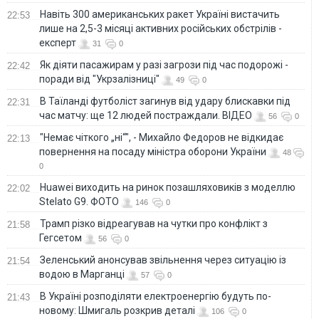
Навіть 300 американських ракет Україні вистачить
22:53
лише на 2,5-3 місяці активних російських обстрілів -
експерт
31
0
Як діяти пасажирам у разі загрози під час подорожі -
22:42
поради від "Укрзалізниці"
49
0
В Таїланді футболіст загинув від удару блискавки під
22:31
час матчу: ще 12 людей постраждали. ВІДЕО
56
0
"Немає чіткого „ні“", - Михайло Федоров не відкидає
22:13
повернення на посаду міністра оборони України
48
0
Huawei виходить на ринок позашляховиків з моделлю
22:02
Stelato G9. ФОТО
146
0
Трамп різко відреагував на чутки про конфлікт з
21:58
Гегсетом
56
0
Зеленський анонсував звільнення через ситуацію із
21:54
водою в Марганці
57
0
В Україні розподіляти електроенергію будуть по-
21:43
новому: Шмигаль розкрив деталі
106
0