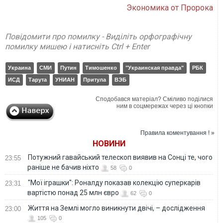
Экономика от Пророка
Повідомити про помилку - Виділіть орфографічну
помилку мишею і натисніть Ctrl + Enter
Украина
СМИ
Путин
Тимошенко
"Украинская правда"
РБК
ИСД
Тарута
УНИАН
Притула
ВЭБ
Сподобався матеріал? Сміливо поділися
ним в соцмережах через ці кнопки
Правила коментування ! »
НОВИНИ
Потужний гавайський телескоп виявив на Сонці те, чого
23:55
раніше не бачив ніхто
58
0
"Мої іграшки": Роналду показав колекцію суперкарів
23:31
вартістю понад 25 млн євро
62
0
Життя на Землі могло виникнути двічі, – дослідження
23:00
105
0