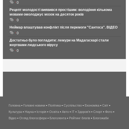
0
Рецепт молодості виявився простішим: володіння кількома
мовами омолоджує мозок на десяток років
0
Неймар влаштував конфлікт після перемоги "Сантоса". ВІДЕО
0
Достатньо було погладити: лемури на Мадагаскарі стали
жертвами людського вірусу
0
Головна
•
Головні новини
•
Політика
•
Суспільство
•
Економіка
беспроводной
•
Світ
•
Культура
•
Наука
•
Історія
•
Освіта
•
Авто
•
IT
•
Здоров'я
интернет
•
Спорт
•
Фото
•
Відео
•
Огляд блогосфери
•
Блоголента
•
Рейтинг блогів
киев
•
Блогожаби
и