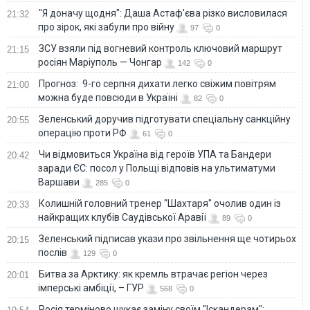
"Я доначу щодня": Даша Астаф'єва різко висловилася
21:32
про зірок, які забули про війну
97
0
ЗСУ взяли під вогневий контроль ключовий маршрут
21:15
росіян Маріуполь — Чонгар
142
0
Прогноз: 9-го серпня дихати легко свіжим повітрям
21:00
можна буде повсюди в Україні
82
0
Зеленський доручив підготувати спеціальну санкційну
20:55
операцію проти РФ
61
0
Чи відмовиться Україна від героїв УПА та Бандери
20:42
заради ЄС: посол у Польщі відповів на ультиматуми
Варшави
285
0
Колишній головний тренер "Шахтаря" очолив один із
20:33
найкращих клубів Саудівської Аравії
89
0
Зеленський підписав укази про звільнення ще чотирьох
20:15
послів
129
0
Битва за Арктику: як кремль втрачає регіон через
20:01
імперські амбіції, – ГУР
568
0
Росія терміново шукає заміну своїм "Іскандерам":