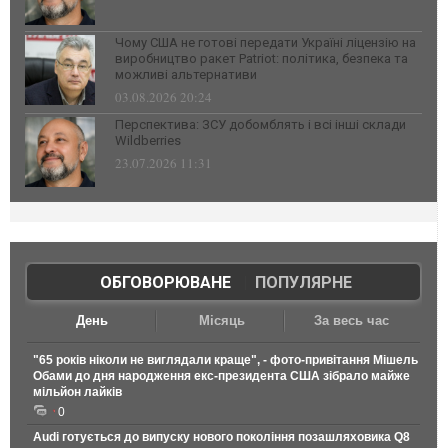
Чому США не готові передати Україні ліцензію на
виробництво ракет Patriot: політика, безпека та
можливі альтернативи
03.08.2026 20:24
Перспектива: ЗСУ добомблять і всі інші склади
Wildberries
23.07.2026 11:31
ОБГОВОРЮВАНЕ
|
ПОПУЛЯРНЕ
День
Місяць
За весь час
"65 років ніколи не виглядали краще", - фото-привітання Мішель
Обами до дня народження екс-президента США зібрало майже
мільйон лайків
0
Audi готується до випуску нового покоління позашляховика Q8