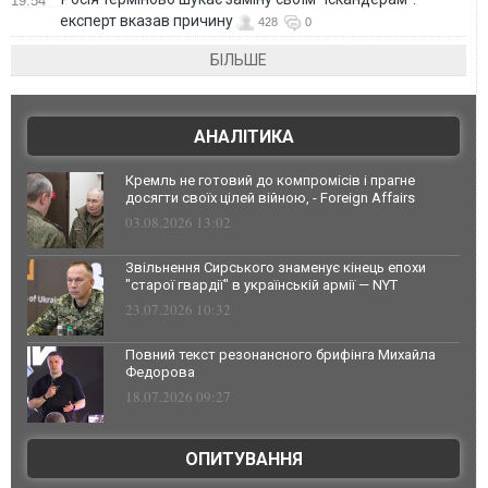
19:54
експерт вказав причину
428
0
БІЛЬШЕ
АНАЛІТИКА
Кремль не готовий до компромісів і прагне
досягти своїх цілей війною, - Foreign Affairs
03.08.2026 13:02
Звільнення Сирського знаменує кінець епохи
"старої гвардії" в українській армії — NYT
23.07.2026 10:32
Повний текст резонансного брифінга Михайла
Федорова
18.07.2026 09:27
ОПИТУВАННЯ