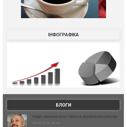
ІНФОГРАФІКА
БЛОГИ
Надія лише на культ жінки в українській культурі
06.08.2026 08:49