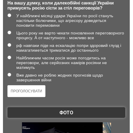
На вашу думку, коли далекобійні санкції України
примусять росію сісти за стіл переговорів?
У найближчі місяці удари України по росії стануть
настільки болючими, що агресору доведеться
поновити перемовини
Цього року не варто чекати поновлення переговорного
процесу. А от наступного - можливо все
рф навпаки піде на ескалацію попри здоровий глузд і
намагатиметься триматися до останнього
Найближчим часом росія може погодитись на
переговори, але серйозних намірів росіяни не
матимуть
Вже давно не роблю жодних прогнозів щодо
завершення війни
ФОТО