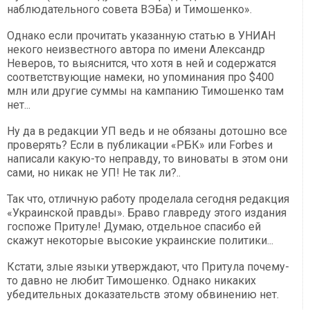
наблюдательного совета ВЭБа) и Тимошенко».
Однако если прочитать указанную статью в УНИАН
некого неизвестного автора по имени Александр
Неверов, то выяснится, что хотя в ней и содержатся
соответствующие намеки, но упоминания про $400
млн или другие суммы на кампанию Тимошенко там
нет...
Ну да в редакции УП ведь и не обязаны дотошно все
проверять? Если в публикации «РБК» или Forbes и
написали какую-то неправду, то виноваты в этом они
сами, но никак не УП! Не так ли?..
Так что, отличную работу проделала сегодня редакция
«Украинской правды». Браво главреду этого издания
госпоже Притуле! Думаю, отдельное спасибо ей
скажут некоторые высокие украинские политики...
Кстати, злые языки утверждают, что Притула почему-
то давно не любит Тимошенко. Однако никаких
убедительных доказательств этому обвинению нет.