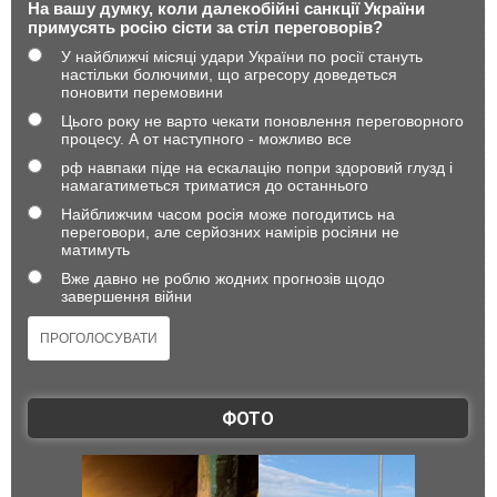
На вашу думку, коли далекобійні санкції України
примусять росію сісти за стіл переговорів?
У найближчі місяці удари України по росії стануть
настільки болючими, що агресору доведеться
поновити перемовини
Цього року не варто чекати поновлення переговорного
процесу. А от наступного - можливо все
рф навпаки піде на ескалацію попри здоровий глузд і
намагатиметься триматися до останнього
Найближчим часом росія може погодитись на
переговори, але серйозних намірів росіяни не
матимуть
Вже давно не роблю жодних прогнозів щодо
завершення війни
ФОТО