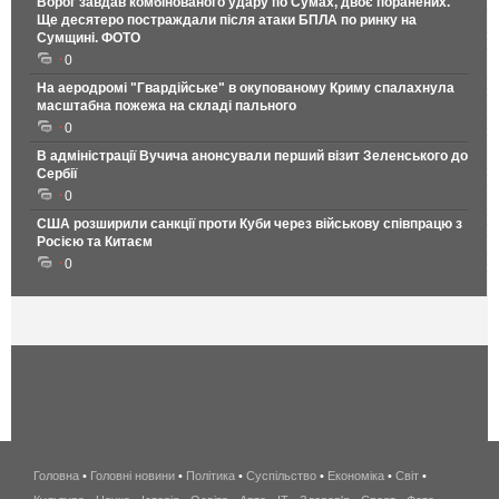
Ворог завдав комбінованого удару по Сумах, двоє поранених.
Ще десятеро постраждали після атаки БПЛА по ринку на
Сумщині. ФОТО
0
На аеродромі "Гвардійське" в окупованому Криму спалахнула
масштабна пожежа на складі пального
0
В адміністрації Вучича анонсували перший візит Зеленського до
Сербії
0
США розширили санкції проти Куби через військову співпрацю з
Росією та Китаєм
0
Головна
•
Головні новини
•
Політика
•
Суспільство
•
Економіка
беспроводной
•
Світ
•