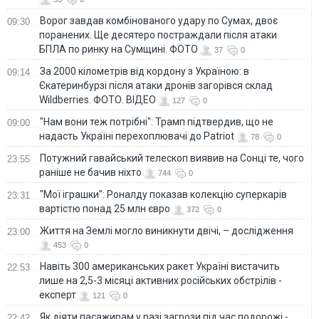
Ворог завдав комбінованого удару по Сумах, двоє
09:30
поранених. Ще десятеро постраждали після атаки
БПЛА по ринку на Сумщині. ФОТО
37
0
За 2000 кілометрів від кордону з Україною: в
09:14
Єкатеринбурзі після атаки дронів загорівся склад
Wildberries. ФОТО. ВІДЕО
127
0
"Нам вони теж потрібні": Трамп підтвердив, що не
09:00
надасть Україні перехоплювачі до Patriot
78
0
Потужний гавайський телескоп виявив на Сонці те, чого
23:55
раніше не бачив ніхто
744
0
"Мої іграшки": Роналду показав колекцію суперкарів
23:31
вартістю понад 25 млн євро
372
0
Життя на Землі могло виникнути двічі, – дослідження
23:00
453
0
Навіть 300 американських ракет Україні вистачить
22:53
лише на 2,5-3 місяці активних російських обстрілів -
експерт
121
0
Як діяти пасажирам у разі загрози під час подорожі -
22:42