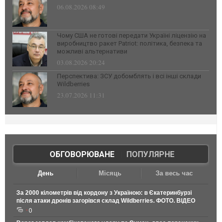
06.08.2026 08:49
Чому США не готові передати Україні ліцензію на
виробництво ракет Patriot: політика, безпека та
можливі альтернативи
03.08.2026 20:24
Перспектива: ЗСУ добомблять і всі інші склади
Wildberries
23.07.2026 11:31
ОБГОВОРЮВАНЕ
|
ПОПУЛЯРНЕ
День
Місяць
За весь час
За 2000 кілометрів від кордону з Україною: в Єкатеринбурзі
після атаки дронів загорівся склад Wildberries. ФОТО. ВІДЕО
0