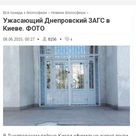
Вся правда з блогосфери
»
Новини блогосфери
»
Ужасающий Днепровский ЗАГС в
Киеве. ФОТО
•
•
08.06.2015, 00:27
8156
4
В Днепровском районе Киева офииально живут почти