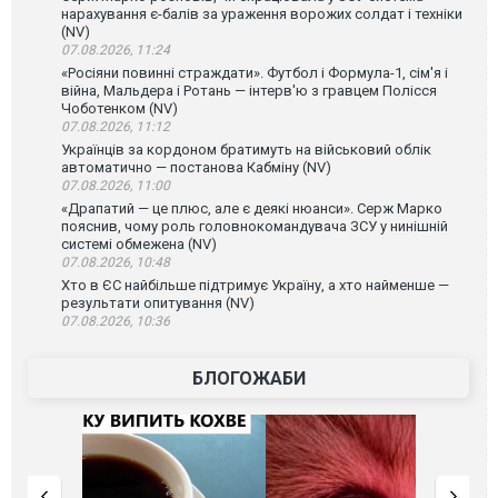
нарахування є-балів за ураження ворожих солдат і техніки
(NV)
07.08.2026, 11:24
«Росіяни повинні страждати». Футбол і Формула-1, сім'я і
війна, Мальдера і Ротань — інтерв'ю з гравцем Полісся
Чоботенком (NV)
07.08.2026, 11:12
Українців за кордоном братимуть на військовий облік
автоматично — постанова Кабміну (NV)
07.08.2026, 11:00
«Драпатий — це плюс, але є деякі нюанси». Серж Марко
пояснив, чому роль головнокомандувача ЗСУ у нинішній
системі обмежена (NV)
07.08.2026, 10:48
Хто в ЄС найбільше підтримує Україну, а хто найменше —
результати опитування (NV)
07.08.2026, 10:36
БЛОГОЖАБИ