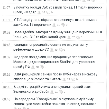
З початку місяця СБС уразили понад 11 тисяч ворожих
11:07
цілей, - Мадяр
16
0
У Таїланді учень відкрив стрілянину в школі: семеро
11:01
загиблих, 15 поранених
31
0
Нова здобич "Маґури": в Криму знищено ворожий ЗРГК
10:52
"панцирь-С1" та військовий кран
37
0
Ісландія попросила Брюссель не втручатися у
10:45
референдум щодо ЄС
49
0
Федоров повідомив, що продовжує переговори з
10:32
Маском щодо використання Starlink для ураження
цілей у РФ
40
0
США розширили санкції проти Куби через військову
10:16
співпрацю з Росією та Китаєм
22
0
В адміністрації Вучича анонсували перший візит
10:02
Зеленського до Сербії
21
0
На аеродромі "Гвардійське" в окупованому Криму
09:46
спалахнула масштабна пожежа на складі пального
53
0