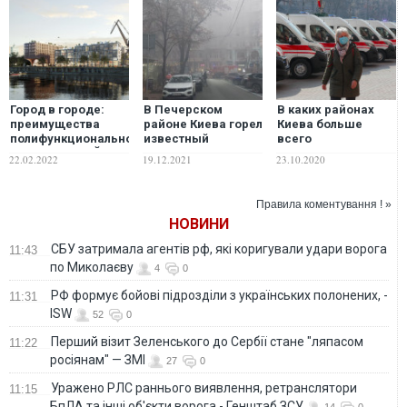
Город в городе:
В Печерском
В каких районах
преимущества
районе Киева горел
Киева больше
полифункционального
известный
всего
района НОВЫЙ
ресторан. ФОТО
инфицированных
22.02.2022
19.12.2021
23.10.2020
ПОДОЛ
коронавирусом:
карта
заболеваемости
Правила коментування ! »
НОВИНИ
СБУ затримала агентів рф, які коригували удари ворога
11:43
по Миколаєву
4
0
РФ формує бойові підрозділи з українських полонених, -
11:31
ISW
52
0
Перший візит Зеленського до Сербії стане "ляпасом
11:22
росіянам" — ЗМІ
27
0
Уражено РЛС раннього виявлення, ретранслятори
11:15
БпЛА та інші об'єкти ворога,- Генштаб ЗСУ
14
0