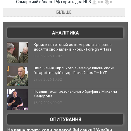
Самарській області РФ горять два НПЗ
100
0
БІЛЬШЕ
АНАЛІТИКА
Кремль не готовий до компромісів і прагне
досягти своїх цілей війною, - Foreign Affairs
03.08.2026 13:02
Звільнення Сирського знаменує кінець епохи
"старої гвардії" в українській армії — NYT
23.07.2026 10:32
Повний текст резонансного брифінга Михайла
Федорова
18.07.2026 09:27
ОПИТУВАННЯ
На вашу думку, коли далекобійні санкції України