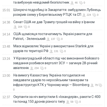
та вибухнув невідомий безпілотник
46
0
Шокуючі подробиці із Закарпаття: омбудсмен Лубінець
15:01
розкрив схему у Берегівському РТЦК та СП
224
0
Сенат США не дав Трампу грошей на війну з Іраном
14:38
164
0
США щомісяця постачатимуть Україні ракети для
14:14
Patriot, - Зеленський
137
0
Маск відмовляє Україні у використанні Starlink для
13:48
ударів по території РФ
131
0
У Кіровоградській області під час виконання бойового
13:24
завдання розбився вертоліт ЗСУ — загинув 28-річний
авіатехнік
234
0
На вимогу Казахстану Україна погодилася не
13:00
завдавати ударів по неросійським танкерам та
інфраструктурі КТК у Чорному морі — Bloomberg
79
0
Окупанти за ніч випустили 6 «Іскандерів», ракети С-400
12:37
та понад 150 дронів різного типу
59
0