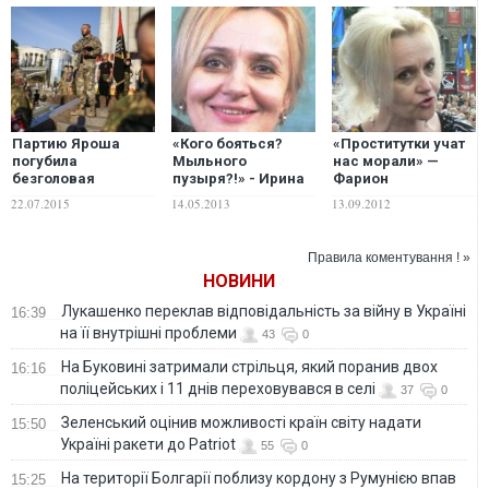
Партию Яроша
«Кого бояться?
«Проститутки учат
погубила
Мыльного
нас морали» —
безголовая
пузыря?!» - Ирина
Фарион
прямолинейность и
Фарион о ПР
«регионалу»
22.07.2015
14.05.2013
13.09.2012
бестолковый
Горбалю
популизм - мнение
Правила коментування ! »
НОВИНИ
Лукашенко переклав відповідальність за війну в Україні
16:39
на її внутрішні проблеми
43
0
На Буковині затримали стрільця, який поранив двох
16:16
поліцейських і 11 днів переховувався в селі
37
0
Зеленський оцінив можливості країн світу надати
15:50
Україні ракети до Patriot
55
0
На території Болгарії поблизу кордону з Румунією впав
15:25