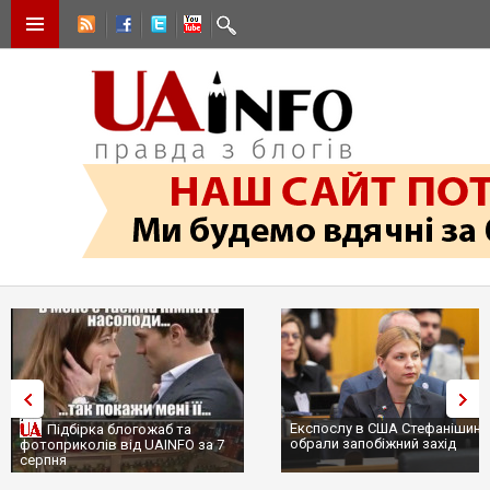
Експослу в США Стефанішині
Підбірка блогожаб та
обрали запобіжний захід
фотоприколів від UAINFO за 7
серпня