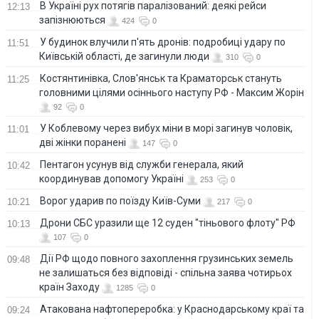
В Україні рух потягів паралізований: деякі рейси
12:13
запізнюються
424
0
У будинок влучили п'ять дронів: подробиці удару по
11:51
Київській області, де загинули люди
310
0
Костянтинівка, Слов'янськ та Краматорськ стануть
11:25
головними цілями осіннього наступу РФ - Максим Жорін
92
0
У Коблевому через вибух міни в морі загинув чоловік,
11:01
дві жінки поранені
147
0
Пентагон усунув від служби генерала, який
10:42
координував допомогу Україні
253
0
Ворог ударив по поїзду Київ-Суми
10:21
217
0
Дрони СБС уразили ще 12 суден "тіньового флоту" РФ
10:13
107
0
Дії РФ щодо повного захоплення грузинських земель
09:48
не залишаться без відповіді - спільна заява чотирьох
країн Заходу
1285
0
Атакована нафтопереробка: у Краснодарському краї та
09:24