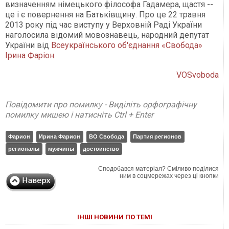
визначенням німецького філософа Гадамера, щастя --
це і є повернення на Батьківщину. Про це 22 травня
2013 року під час виступу у Верховній Раді України
наголосила відомий мовознавець, народний депутат
України від
Всеукраїнського об'єднання «Свобода»
Ірина Фаріон
.
VOSvoboda
Повідомити про помилку - Виділіть орфографічну
помилку мишею і натисніть Ctrl + Enter
Фарион
Ирина Фарион
ВО Свобода
Партия регионов
регионалы
мужчины
достоинство
Сподобався матеріал? Сміливо поділися
ним в соцмережах через ці кнопки
ІНШІ НОВИНИ ПО ТЕМІ