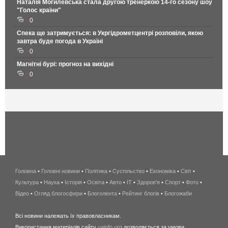
Наталія Могилевська стала другою тренеркою 14-го сезону шоу
"Голос країни"
0
Спека ще затримується: в Укргідрометцентрі розповіли, якою
завтра буде погода в Україні
0
Магнітні бурі: прогноз на вихідні
0
Головна
•
Головні новини
•
Політика
•
Суспільство
•
Економіка
беспроводной
•
Світ
•
Культура
•
Наука
•
Історія
•
Освіта
•
Авто
•
IT
•
Здоров'я
интернет
•
Спорт
•
Фото
•
Відео
•
Огляд блогосфери
•
Блоголента
•
Рейтинг блогів
киев
•
Блогожаби
и
Всі новини належать їх правовласникам.
область
Використання матеріалів сайту
uainfo.org
дозволяється за умови
wimax