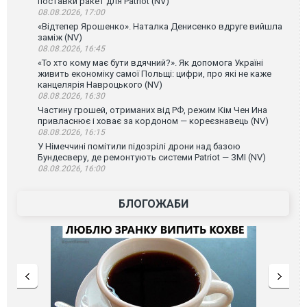
поставки ракет для Patriot (NV)
08.08.2026, 17:00
«Відтепер Ярошенко». Наталка Денисенко вдруге вийшла
заміж (NV)
08.08.2026, 16:45
«То хто кому має бути вдячний?». Як допомога Україні
живить економіку самої Польщі: цифри, про які не каже
канцелярія Навроцького (NV)
08.08.2026, 16:30
Частину грошей, отриманих від РФ, режим Кім Чен Ина
привласнює і ховає за кордоном — кореєзнавець (NV)
08.08.2026, 16:15
У Німеччині помітили підозрілі дрони над базою
Бундесверу, де ремонтують системи Patriot — ЗМІ (NV)
08.08.2026, 16:00
БЛОГОЖАБИ