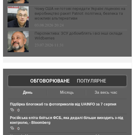
Чому США не готові передати Україні ліцензію на
виробництво ракет Patriot: політика, безпека та
можливі альтернативи
03.08.2026 20:24
Перспектива: ЗСУ добомблять і всі інші склади
Wildberries
23.07.2026 11:31
ОБГОВОРЮВАНЕ
|
ПОПУЛЯРНЕ
День
Місяць
За весь час
Підбірка блогожаб та фотоприколів від UAINFO за 7 серпня
0
Російська еліта боїться ФСБ, яка дедалі більше виходить з-під
контролю, - Bloomberg
0