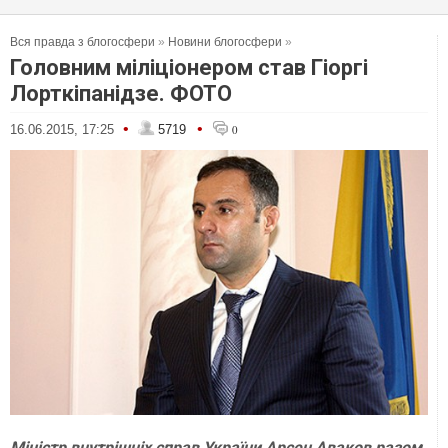
Вся правда з блогосфери
»
Новини блогосфери
»
Головним міліціонером став Гіоргі
Лорткіпанідзе. ФОТО
•
•
16.06.2015, 17:25
5719
0
Міністр внутрішніх справ України Арсен Аваков разом