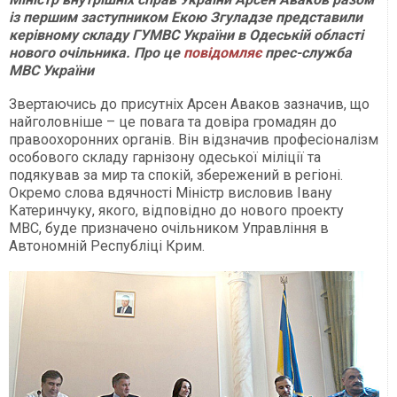
із першим заступником Екою Згуладзе представили
керівному складу ГУМВС України в Одеській області
нового очільника. Про це
повідомляє
прес-служба
МВС України
Звертаючись до присутніх Арсен Аваков зазначив, що
найголовніше – це повага та довіра громадян до
правоохоронних органів. Він відзначив професіоналізм
особового складу гарнізону одеської міліції та
подякував за мир та спокій, збережений в регіоні.
Окремо слова вдячності Міністр висловив Івану
Катеринчуку, якого, відповідно до нового проекту
МВС, буде призначено очільником Управління в
Автономній Республіці Крим.