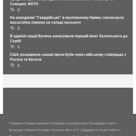
Сумщині. ФОТО
0
На аеродромі "Гвардійське" в окупованому Криму спалахнула
масштабна пожежа на складі пального
0
В адміністрації Вучича анонсували перший візит Зеленського до
Сербії
0
США розширили санкції проти Куби через військову співпрацю з
Росією та Китаєм
0
Головна
•
Головні новини
•
Політика
•
Суспільство
•
Економіка
беспроводной
•
Світ
•
Культура
•
Наука
•
Історія
•
Освіта
•
Авто
•
IT
•
Здоров'я
интернет
•
Спорт
•
Фото
•