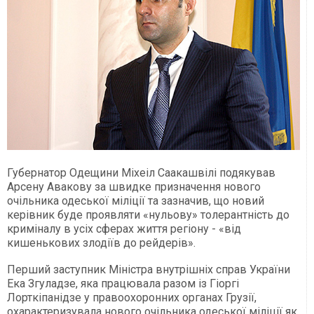
Губернатор Одещини Міхеіл Саакашвілі подякував
Арсену Авакову за швидке призначення нового
очільника одеської міліції та зазначив, що новий
керівник буде проявляти «нульову» толерантність до
криміналу в усіх сферах життя регіону - «від
кишенькових злодіїв до рейдерів».
Перший заступник Міністра внутрішніх справ України
Ека Згуладзе, яка працювала разом із Гіоргі
Лорткіпанідзе у правоохоронних органах Грузії,
охарактеризувала нового очільника одеської міліції як