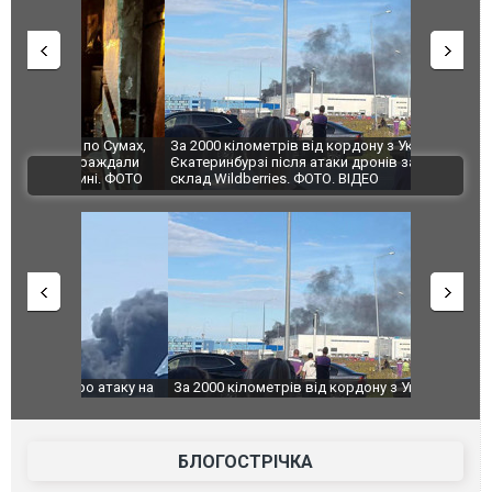
по Сумах,
За 2000 кілометрів від кордону з Україною: в
"Мої іграш
траждали
Єкатеринбурзі після атаки дронів загорівся
суперкарів
ВІДЕО
ині. ФОТО
склад Wildberries. ФОТО. ВІДЕО
о атаку на
За 2000 кілометрів від кордону з Україною: в
В Таїланді 
го диму.
Єкатеринбурзі після атаки дронів загорівся
блискавки 
склад Wildberries. ФОТО. ВІДЕО
постражда
БЛОГОСТРІЧКА