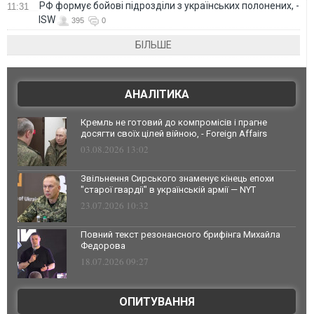
РФ формує бойові підрозділи з українських полонених, -
11:31
ISW
395
0
БІЛЬШЕ
АНАЛІТИКА
Кремль не готовий до компромісів і прагне
досягти своїх цілей війною, - Foreign Affairs
03.08.2026 13:02
Звільнення Сирського знаменує кінець епохи
"старої гвардії" в українській армії — NYT
23.07.2026 10:32
Повний текст резонансного брифінга Михайла
Федорова
18.07.2026 09:27
ОПИТУВАННЯ