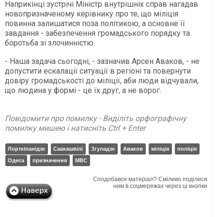
Наприкінці зустрічі Міністр внутрішніх справ нагадав
новопризначеному керівнику про те, що міліція
повинна залишатися поза політикою, а основне її
завдання - забезпечення громадського порядку та
боротьба зі злочинністю.
- Наша задача сьогодні, - зазначив Арсен Аваков, - не
допустити ескалації ситуації в регіоні та повернути
довіру громадськості до міліції, аби люди відчували,
що людина у формі - це їх друг, а не ворог.
Повідомити про помилку - Виділіть орфографічну
помилку мишею і натисніть Ctrl + Enter
Лорткіпанідзе
Саакашвілі
Згуладзе
Аваков
міліція
поліція
Одеса
призначення
МВС
Сподобався матеріал? Сміливо поділися
ним в соцмережах через ці кнопки