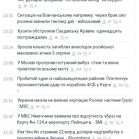
26
0
Ситуація на Вовчанському напрямку: через брак сил
13:31
росіяни змінили тактику дій, - військовий
37
0
Хусити обстріляли Саудівську Аравію: одинадцять
13:22
постраждалих
36
0
Зросла кількість загиблих внаслідок російської
13:14
масованої атаки 5 серпня
24
0
У Москві пролунав потужний вибух: стіни та вікна
13:08
тремтіли по всьому місту
218
0
Пробитий один із найзахищеніших районів: Плетенчук
13:02
прокоментував удар по кораблях ФСБ у Керчі
111
0
Україна ніколи не визнає окупацію Росією частини Грузії
12:51
- МЗС
37
0
У МВС Німеччини заявили про відсутність зброї на
12:42
борту Ан-124 в аеропорту Лейпцига, - ЗМІ
25
0
Кім Чен Ин отримав 22 млрд доларів надприбутку з
12:32
початку війни в Україні, - Bloomberg
79
0