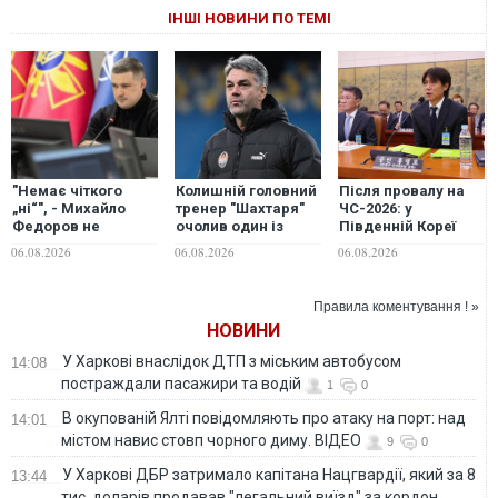
ІНШІ НОВИНИ ПО ТЕМІ
"Немає чіткого
Колишній головний
Після провалу на
„ні“", - Михайло
тренер "Шахтаря"
ЧС-2026: у
Федоров не
очолив один із
Південній Кореї
відкидає
найкращих клубів
розслідують
06.08.2026
06.08.2026
06.08.2026
повернення на
Саудівської Аравії
призначення
посаду міністра
тренера збірної
оборони України
Правила коментування ! »
НОВИНИ
У Харкові внаслідок ДТП з міським автобусом
14:08
постраждали пасажири та водій
1
0
В окупованій Ялті повідомляють про атаку на порт: над
14:01
містом навис стовп чорного диму. ВІДЕО
9
0
У Харкові ДБР затримало капітана Нацгвардії, який за 8
13:44
тис. доларів продавав "легальний виїзд" за кордон