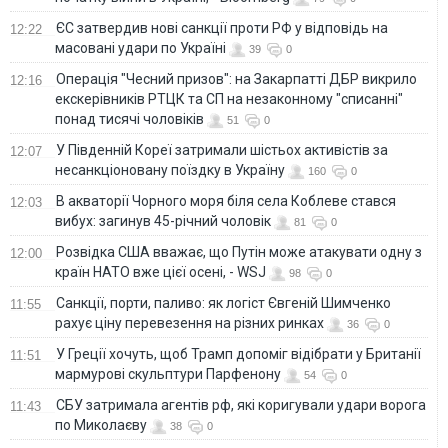
ЄС затвердив нові санкції проти РФ у відповідь на
12:22
масовані удари по Україні
39
0
Операція "Чесний призов": на Закарпатті ДБР викрило
12:16
екскерівників РТЦК та СП на незаконному "списанні"
понад тисячі чоловіків
51
0
У Південній Кореї затримали шістьох активістів за
12:07
несанкціоновану поїздку в Україну
160
0
В акваторії Чорного моря біля села Коблеве стався
12:03
вибух: загинув 45-річний чоловік
81
0
Розвідка США вважає, що Путін може атакувати одну з
12:00
країн НАТО вже цієї осені, - WSJ
98
0
Санкції, порти, паливо: як логіст Євгеній Шимченко
11:55
рахує ціну перевезення на різних ринках
36
0
У Греції хочуть, щоб Трамп допоміг відібрати у Британії
11:51
мармурові скульптури Парфенону
54
0
СБУ затримала агентів рф, які коригували удари ворога
11:43
по Миколаєву
38
0