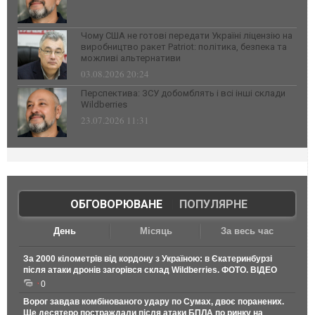
Чому США не готові передати Україні ліцензію на
виробництво ракет Patriot: політика, безпека та
можливі альтернативи
03.08.2026 20:24
Перспектива: ЗСУ добомблять і всі інші склади
Wildberries
23.07.2026 11:31
ОБГОВОРЮВАНЕ
|
ПОПУЛЯРНЕ
День
Місяць
За весь час
За 2000 кілометрів від кордону з Україною: в Єкатеринбурзі
після атаки дронів загорівся склад Wildberries. ФОТО. ВІДЕО
0
Ворог завдав комбінованого удару по Сумах, двоє поранених.
Ще десятеро постраждали після атаки БПЛА по ринку на