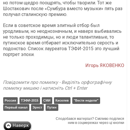
но потом щедро поощрять, чтобы творили. Тот же
Шостакович после «Сумбура вместо музыки» пять раз
получал сталинскую премию.
Если в советское время элитный отбор был
уродливым, но неоднозначным, и наверх выбивались
не только проходимцы, но и люди талантливые, то
путинское время отбирает исключительно серость и
подонство. Список лауреатов ТЭФИ-2015 это лучший
портрет эпохи.
Игорь ЯКОВЕНКО
Повідомити про помилку - Виділіть орфографічну
помилку мишею і натисніть Ctrl + Enter
Россия
ТЭФИ-2015
СМИ
Киселев
"Вести недели"
Первый канал
Эрнст
Путин
Сподобався матеріал? Сміливо поділися
ним в соцмережах через ці кнопки