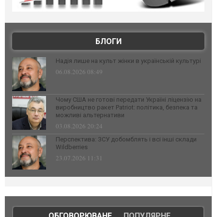
БЛОГИ
Надія лише на культ жінки в українській культурі
06.08.2026 08:49
Чому США не готові передати Україні ліцензію на
виробництво ракет Patriot: політика, безпека та
можливі альтернативи
03.08.2026 20:24
Перспектива: ЗСУ добомблять і всі інші склади
Wildberries
23.07.2026 11:31
ОБГОВОРЮВАНЕ
|
ПОПУЛЯРНЕ