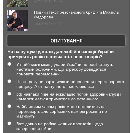
Повний текст резонансного брифінга Михайла
Федорова
18.07.2026 09:27
ОПИТУВАННЯ
На вашу думку, коли далекобійні санкції України
примусять росію сісти за стіл переговорів?
У найближчі місяці удари України по росії стануть
настільки болючими, що агресору доведеться
поновити перемовини
Цього року не варто чекати поновлення переговорного
процесу. А от наступного - можливо все
рф навпаки піде на ескалацію попри здоровий глузд і
намагатиметься триматися до останнього
Найближчим часом росія може погодитись на
переговори, але серйозних намірів росіяни не
матимуть
Вже давно не роблю жодних прогнозів щодо
завершення війни