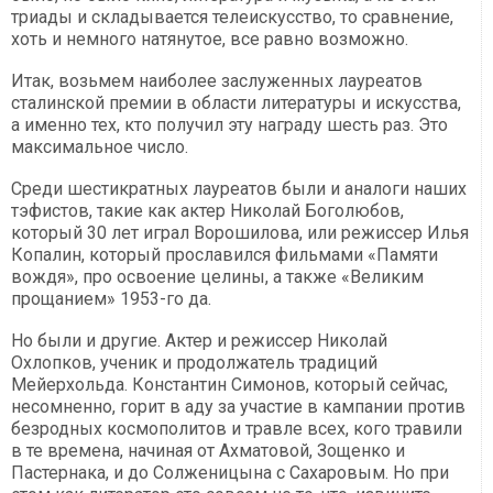
триады и складывается телеискусство, то сравнение,
хоть и немного натянутое, все равно возможно.
Итак, возьмем наиболее заслуженных лауреатов
сталинской премии в области литературы и искусства,
а именно тех, кто получил эту награду шесть раз. Это
максимальное число.
Среди шестикратных лауреатов были и аналоги наших
тэфистов, такие как актер Николай Боголюбов,
который 30 лет играл Ворошилова, или режиссер Илья
Копалин, который прославился фильмами «Памяти
вождя», про освоение целины, а также «Великим
прощанием» 1953-го да.
Но были и другие. Актер и режиссер Николай
Охлопков, ученик и продолжатель традиций
Мейерхольда. Константин Симонов, который сейчас,
несомненно, горит в аду за участие в кампании против
безродных космополитов и травле всех, кого травили
в те времена, начиная от Ахматовой, Зощенко и
Пастернака, и до Солженицына с Сахаровым. Но при