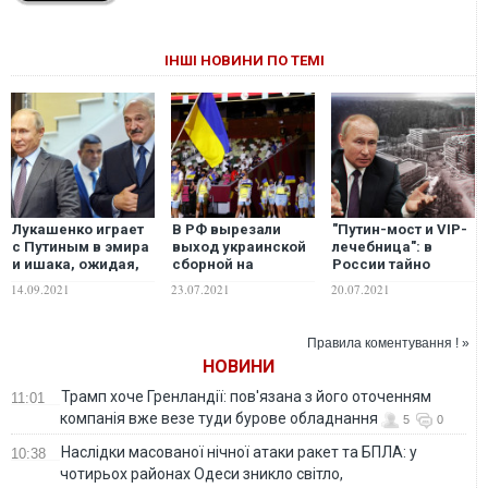
ІНШІ НОВИНИ ПО ТЕМІ
Лукашенко играет
В РФ вырезали
"Путин-мост и VIP-
с Путиным в эмира
выход украинской
лечебница": в
и ишака, ожидая,
сборной на
России тайно
кто умрет первым,
Олимпиаде
строят загородный
14.09.2021
23.07.2021
20.07.2021
– военный эксперт
комплекс почти за
миллиард долларов
– СМИ
Правила коментування ! »
НОВИНИ
Трамп хоче Гренландії: пов'язана з його оточенням
11:01
компанія вже везе туди бурове обладнання
5
0
Наслідки масованої нічної атаки ракет та БПЛА: у
10:38
чотирьох районах Одеси зникло світло,