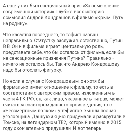
А еще у них был специальный приз «За осмысление
современной истории». Глубже всех историю
осмыслил Андрей Кондрашов в фильме «Крым. Путь
на родину».
Что касается последнего, то тэфист назван
неправильно. Статуэтку заслужил, естественно, Путин
В.В. Он и в фильме играет центральную роль,
представьте себе, что бы осталось от фильма, если бы
не сенсационные признания Путина? Правильно -
ничего не осталось бы. Так что Андрею Кондрашову
надо бы отослать фигурку.
Но если в случае с Кондрашовым, он хотя бы
формально имеет отношение к фильму, то есть в
соответствии с авторским правом, изложенным в
части 4 ГК РФ, он, как лицо, указанное в титрах, может
считаться соавтором данного произведения, то с
«Бессмертным полком» у тефистов вышла полная
уголовщина. Данную акцию придумали и раскрутили в
Томске, на легендарном ТВ2, который именно в 2015
году окончательно придушили. И вот теперь