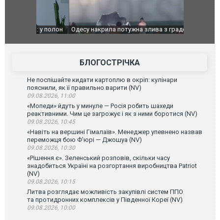
": у полон
Одесу накрила потужна злива з градом та
Вже вивели 
в тезка
ураганним вітром
позашляхов
лаха
БЛОГОСТРІЧКА
Не поспішайте кидати картоплю в окріп: кулінари
пояснили, як її правильно варити (NV)
09.08.2026, 11:00
«Мопеди» йдуть у минуле — Росія робить шахеди
реактивними. Чим це загрожує і як з ними боротися (NV)
09.08.2026, 10:45
«Навіть на вершині Гімалаїв». Менеджер упевнено назвав
переможця бою Ф’юрі — Джошуа (NV)
09.08.2026, 10:30
«Рішення є». Зеленський розповів, скільки часу
знадобиться Україні на розгортання виробництва Patriot
(NV)
09.08.2026, 10:15
Литва розглядає можливість закупівлі систем ППО
та протидронних комплексів у Південної Кореї (NV)
09.08.2026, 10:00