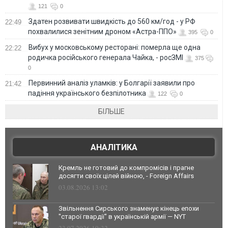
121
0
Здатен розвивати швидкість до 560 км/год - у РФ
22:49
похвалилися зенітним дроном «Астра-ППО»
395
0
Вибух у московському ресторані: померла ще одна
22:22
родичка російського генерала Чайка, - росЗМІ
375
0
Первинний аналіз уламків: у Болгарії заявили про
21:42
падіння українського безпілотника
122
0
БІЛЬШЕ
АНАЛІТИКА
Кремль не готовий до компромісів і прагне
досягти своїх цілей війною, - Foreign Affairs
03.08.2026 13:02
Звільнення Сирського знаменує кінець епохи
"старої гвардії" в українській армії — NYT
23.07.2026 10:32