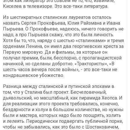
этом как литератор это совсем не то, что, извините,
Киселев в телевизоре. Это все-таки литература.
Из шестикратных сталинских лауреатов осталось
назвать Сергея Прокофьева, Юлия Райзмана и Ивана
Пырьева. О Прокофьеве, надеюсь, ничего говорить не
надо, а про Пырьева скажу, что это была личность.
Хотя бы то, что, наряду с шестью «сталинками» и тремя
орденами Ленина, он имел два георгиевских креста за
Первую мировую. Да и фильмы, за которые он
получал премии, были, бесспорно, с пропагандистской
начинкой, но сделаны добротно. «Трактористы», «В
шесть часов вечера после войны», - это все-таки не
кондрашевское убожество.
Разница между сталинской и путинской эпохами в
том, что у Сталина был проект. Бесчеловечный,
дьявольский, но масштабный, как пирамида Хеопса. И
для реализации этого проекта требовались, конечно,
бездарности и холуи в большом количестве, но нужны
были и мастера, которых надо было поощрять, холить
и лелеять. Периодически подвергать публичной порке,
чтобы не забывались, как это было с Шостаковичем,