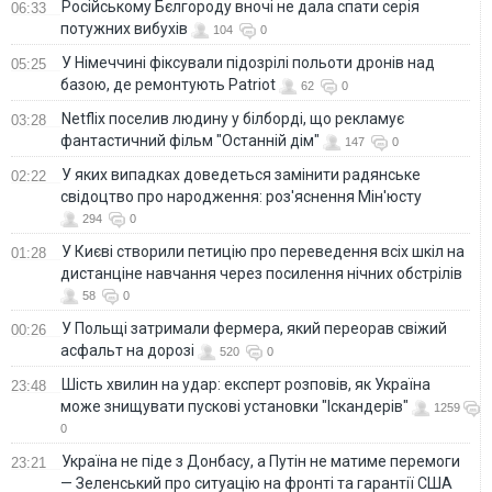
Російському Бєлгороду вночі не дала спати серія
06:33
потужних вибухів
104
0
У Німеччині фіксували підозрілі польоти дронів над
05:25
базою, де ремонтують Patriot
62
0
Netflix поселив людину у білборді, що рекламує
03:28
фантастичний фільм "Останній дім"
147
0
У яких випадках доведеться замінити радянське
02:22
свідоцтво про народження: роз'яснення Мін'юсту
294
0
У Києві створили петицію про переведення всіх шкіл на
01:28
дистанціне навчання через посилення нічних обстрілів
58
0
У Польщі затримали фермера, який переорав свіжий
00:26
асфальт на дорозі
520
0
Шість хвилин на удар: експерт розповів, як Україна
23:48
може знищувати пускові установки "Іскандерів"
1259
0
Україна не піде з Донбасу, а Путін не матиме перемоги
23:21
— Зеленський про ситуацію на фронті та гарантії США