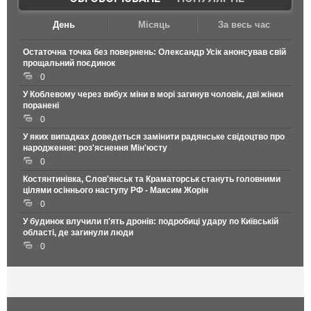
День
Місяць
За весь час
Остаточна точка без повернень: Олександр Усік анонсував свій
прощальний поєдинок
0
У Коблевому через вибух міни в морі загинув чоловік, дві жінки
поранені
0
У яких випадках доведеться замінити радянське свідоцтво про
народження: роз'яснення Мін'юсту
0
Костянтинівка, Слов'янськ та Краматорськ стануть головними
цілями осіннього наступу РФ - Максим Жорін
0
У будинок влучили п'ять дронів: подробиці удару по Київській
області, де загинули люди
0