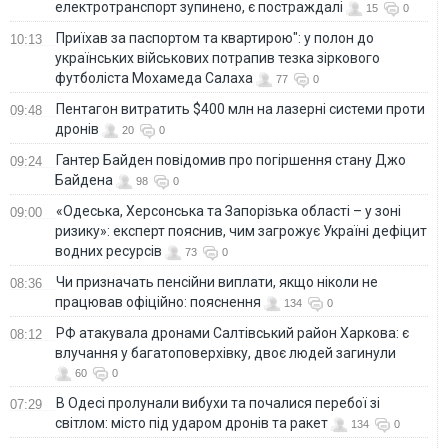
електротранспорт зупинено, є постраждалі
15
0
Приїхав за паспортом та квартирою": у полон до
10:13
українських військових потрапив тезка зіркового
футболіста Мохамеда Салаха
77
0
Пентагон витратить $400 млн на лазерні системи проти
09:48
дронів
20
0
Гантер Байден повідомив про погіршення стану Джо
09:24
Байдена
98
0
«Одеська, Херсонська та Запорізька області – у зоні
09:00
ризику»: експерт пояснив, чим загрожує Україні дефіцит
водних ресурсів
73
0
Чи призначать пенсійни виплати, якщо ніколи не
08:36
працював офіційно: пояснення
134
0
РФ атакувала дронами Салтівський район Харкова: є
08:12
влучання у багатоповерхівку, двоє людей загинули
60
0
В Одесі пролунали вибухи та почалися перебої зі
07:29
світлом: місто під ударом дронів та ракет
134
0