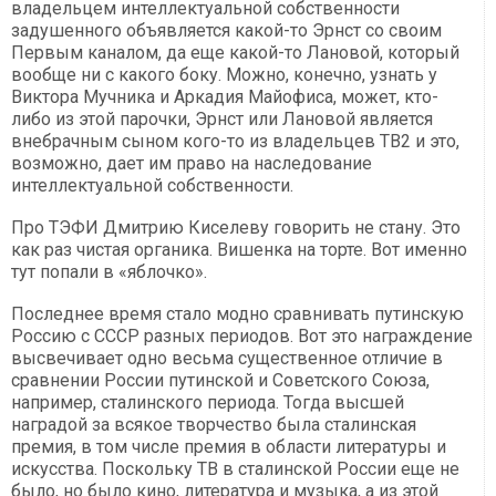
владельцем интеллектуальной собственности
задушенного объявляется какой-то Эрнст со своим
Первым каналом, да еще какой-то Лановой, который
вообще ни с какого боку. Можно, конечно, узнать у
Виктора Мучника и Аркадия Майофиса, может, кто-
либо из этой парочки, Эрнст или Лановой является
внебрачным сыном кого-то из владельцев ТВ2 и это,
возможно, дает им право на наследование
интеллектуальной собственности.
Про ТЭФИ Дмитрию Киселеву говорить не стану. Это
как раз чистая органика. Вишенка на торте. Вот именно
тут попали в «яблочко».
Последнее время стало модно сравнивать путинскую
Россию с СССР разных периодов. Вот это награждение
высвечивает одно весьма существенное отличие в
сравнении России путинской и Советского Союза,
например, сталинского периода. Тогда высшей
наградой за всякое творчество была сталинская
премия, в том числе премия в области литературы и
искусства. Поскольку ТВ в сталинской России еще не
было, но было кино, литература и музыка, а из этой