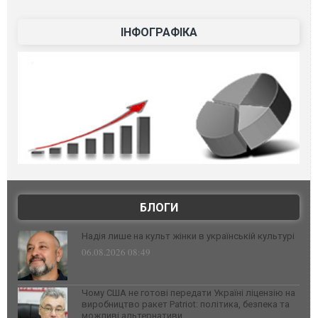
ІНФОГРАФІКА
БЛОГИ
Надія лише на культ жінки в українській культурі
06.08.2026 08:49
Чому США не готові передати Україні ліцензію на
виробництво ракет Patriot: політика, безпека та
можливі альтернативи