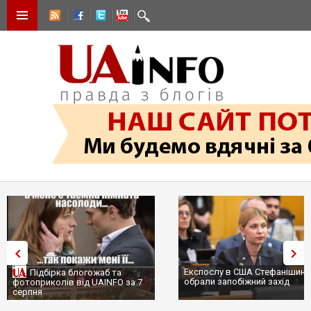
Експослу в США Стефанішині
Підбірка блогожаб та
обрали запобіжний захід
фотоприколів від UAINFO за 7
серпня