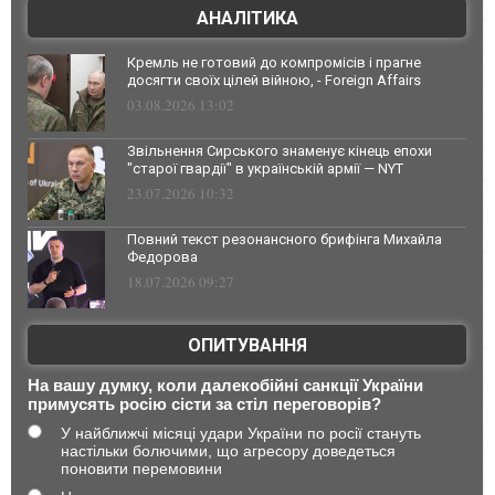
АНАЛІТИКА
Кремль не готовий до компромісів і прагне
досягти своїх цілей війною, - Foreign Affairs
03.08.2026 13:02
Звільнення Сирського знаменує кінець епохи
"старої гвардії" в українській армії — NYT
23.07.2026 10:32
Повний текст резонансного брифінга Михайла
Федорова
18.07.2026 09:27
ОПИТУВАННЯ
На вашу думку, коли далекобійні санкції України
примусять росію сісти за стіл переговорів?
У найближчі місяці удари України по росії стануть
настільки болючими, що агресору доведеться
поновити перемовини