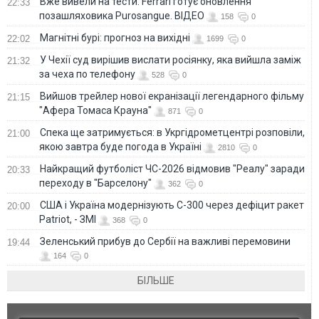
Вже вивели на тести: Ferrari готує оновлення
22:33
позашляховика Purosangue. ВІДЕО
158
0
Магнітні бурі: прогноз на вихідні
22:02
1699
0
У Чехії суд вирішив вислати росіянку, яка вийшла заміж
21:32
за чеха по телефону
528
0
Вийшов трейлер нової екранізації легендарного фільму
21:15
"Афера Томаса Крауна"
871
0
Спека ще затримується: в Укргідрометцентрі розповіли,
21:00
якою завтра буде погода в Україні
2810
0
Найкращий футболіст ЧС-2026 відмовив "Реалу" заради
20:33
переходу в "Барселону"
362
0
США і Україна модернізують С-300 через дефіцит ракет
20:00
Patriot, - ЗМІ
368
0
Зеленський прибув до Сербії на важливі перемовини
19:44
164
0
БІЛЬШЕ