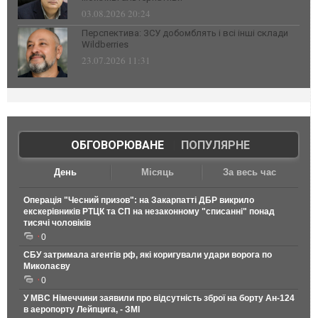
03.08.2026 20:24
Перспектива: ЗСУ добомблять і всі інші склади
Wildberries
23.07.2026 11:31
ОБГОВОРЮВАНЕ
|
ПОПУЛЯРНЕ
День
Місяць
За весь час
Операція "Чесний призов": на Закарпатті ДБР викрило
екскерівників РТЦК та СП на незаконному "списанні" понад
тисячі чоловіків
0
СБУ затримала агентів рф, які коригували удари ворога по
Миколаєву
0
У МВС Німеччини заявили про відсутність зброї на борту Ан-124
в аеропорту Лейпцига, - ЗМІ