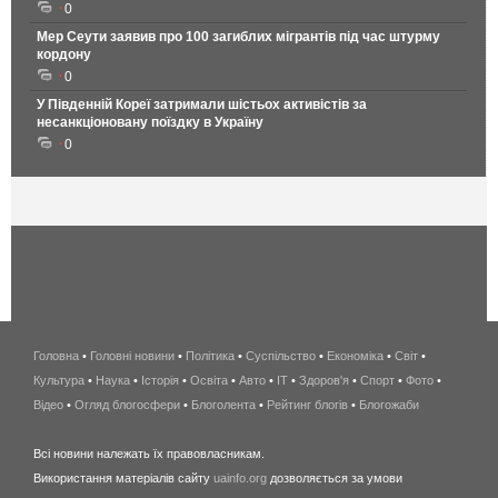
0
Мер Сеути заявив про 100 загиблих мігрантів під час штурму
кордону
0
У Південній Кореї затримали шістьох активістів за
несанкціоновану поїздку в Україну
0
Головна
•
Головні новини
•
Політика
•
Суспільство
•
Економіка
беспроводной
•
Світ
•
Культура
•
Наука
•
Історія
•
Освіта
•
Авто
•
IT
•
Здоров'я
интернет
•
Спорт
•
Фото
•
Відео
•
Огляд блогосфери
•
Блоголента
•
Рейтинг блогів
киев
•
Блогожаби
и
Всі новини належать їх правовласникам.
область
Використання матеріалів сайту
uainfo.org
дозволяється за умови
wimax