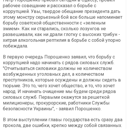
рабочее совещание и рассказал о борьбе с
коррупцией. Увы, твердое обещание президента дать
этому монстру серьезный бой все больше напоминает
борьбу советской общественности с «зеленым
змием». Как ни старались, сколько лозунгов не
развешивали, как ни драли глотку с высоких трибун -
хитрая алкогольная рептилия в борьбе с собой упорно
побеждала.
В первую очередь Порошенко заявил, что борьбу с
коррупцией надо начинать с рядов силовых служб.
"Отчитываться силовики должны не количеством
возбужденных уголовных дел, а количеством
преступников, которые осуждены и должны сидеть в
тюрьме. Это то, чего хочет общество, и то, что хочет
народ. И начинать очищение мы будем среди рядов
силовых служб. Первыми окажутся за решеткой
милиционеры, прокурорские, работники Службы
безопасности Украины", - заявил Порошенко.
В этом выступлении главы государства есть сразу два
прокола, две ошибки, крепко между собой связанных.