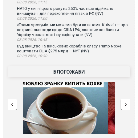
08.08.2026, 11:15
НАТО у липні цього року на 250% частіше підіймало
винищувачі для перехоплення літаків РФ (NV)
08.08.2026, 11:00
«Трамп зрозумів: ми можемо бути активом». Клімкін — про
нетривіальні ходи щодо США і РФ, яка хоче позбавити
Україну можливості функціонувати (NV)
08.08.2026, 10:45
Будівництво 15 військових кораблів класу Trump може
коштувати США $275 млрд — NYT (NV)
08.08.2026, 10:30
БЛОГОЖАБИ