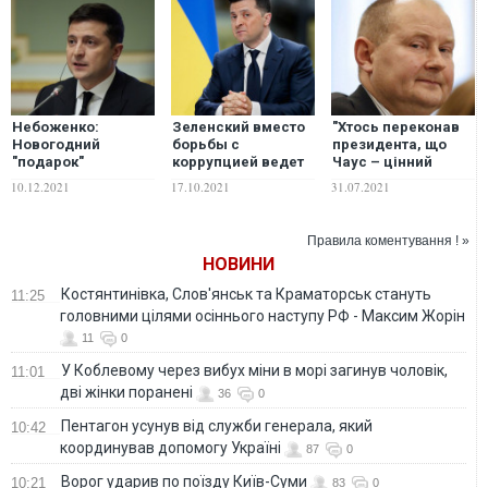
Небоженко:
Зеленский вместо
"Хтось переконав
Новогодний
борьбы с
президента, що
"подарок"
коррупцией ведет
Чаус – цінний
президенту
кампанию против
свідок проти
10.12.2021
17.10.2021
31.07.2021
Украины
олигархов, следуя
Порошенка", –
Зеленскому –
примеру Путина, –
Шабунін
сочный пример
шведский
Правила коментування ! »
американского
дипломат
НОВИНИ
политического
юмора
Костянтинівка, Слов'янськ та Краматорськ стануть
11:25
головними цілями осіннього наступу РФ - Максим Жорін
11
0
У Коблевому через вибух міни в морі загинув чоловік,
11:01
дві жінки поранені
36
0
Пентагон усунув від служби генерала, який
10:42
координував допомогу Україні
87
0
Ворог ударив по поїзду Київ-Суми
10:21
83
0