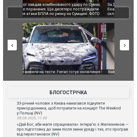
по Сумах,
За 2000 кілометрів від кордону з Україною: в
"Мої іграш
траждали
Єкатеринбурзі після атаки дронів загорівся
суперкарів
ВІДЕО
ині. ФОТО
склад Wildberries. ФОТО. ВІДЕО
оновлення
Вийшов трейлер нової екранізації легендарного
Зеленський
фільму "Афера Томаса Крауна"
перемовин
БЛОГОСТРІЧКА
33-річний чоловік з Києва намагався підкупити
прикордонника, щоб потрапити на концерт The Weeknd
у Польщі (NV)
08.08.2026, 11:30
«Дай Бог, аби магія спрацювала». Інтерв'ю з Железняком —
про підготовку до зими після зміни уряду і тих, хто програв
від перестановок (NV)