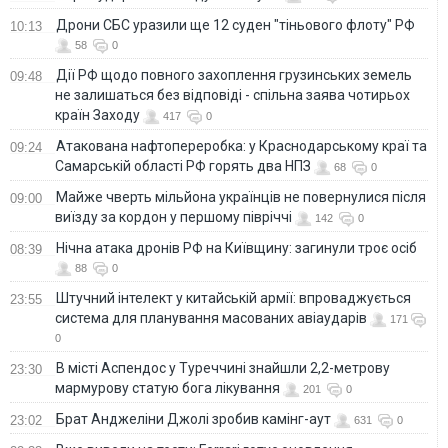
Дрони СБС уразили ще 12 суден "тіньового флоту" РФ
10:13
58
0
Дії РФ щодо повного захоплення грузинських земель
09:48
не залишаться без відповіді - спільна заява чотирьох
країн Заходу
417
0
Атакована нафтопереробка: у Краснодарському краї та
09:24
Самарській області РФ горять два НПЗ
68
0
Майже чверть мільйона українців не повернулися після
09:00
виїзду за кордон у першому півріччі
142
0
Нічна атака дронів РФ на Київщину: загинули троє осіб
08:39
88
0
Штучний інтелект у китайській армії: впроваджується
23:55
система для планування масованих авіаударів
171
0
В місті Аспендос у Туреччині знайшли 2,2-метрову
23:30
мармурову статую бога лікування
201
0
Брат Анджеліни Джолі зробив камінг-аут
23:02
631
0