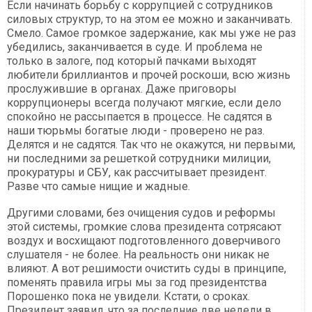
Если начинать борьбу с коррупцией с сотрудников
силовых структур, то на этом ее можно и заканчивать.
Смело. Самое громкое задержание, как мы уже не раз
убедились, заканчивается в суде. И проблема не
только в залоге, под который пачками выходят
любители бриллиантов и прочей роскоши, всю жизнь
прослужившие в органах. Даже приговоры
коррупционеры всегда получают мягкие, если дело
спокойно не рассыпается в процессе. Не садятся в
наши тюрьмы богатые люди - проверено не раз.
Делятся и не садятся. Так что не окажутся, ни первыми,
ни последними за решеткой сотрудники милиции,
прокуратуры и СБУ, как рассчитывает президент.
Разве что самые нищие и жадные.
Другими словами, без очищения судов и реформы
этой системы, громкие слова президента сотрясают
воздух и восхищают подготовленного доверчивого
слушателя - не более. На реальность они никак не
влияют. А вот решимости очистить суды в принципе,
поменять правила игры мы за год президентства
Порошенко пока не увидели. Кстати, о сроках.
Президент заявил, что за последние две недели в