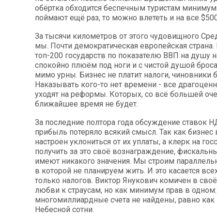
обёртка обходится беспечным туристам минимум 
поймают ещё раз, то можно влететь и на все $500
За тысячи километров от этого чудовищного Сре
мы. Почти демократическая европейская страна.
топ-200 государств по показателю ВВП на душу н
спокойно плюём под ноги и с чистой душой брос
мимо урны. Бизнес не платит налоги, чиновники б
Наказывать кого-то нет времени - все драгоце
уходят на реформы. Которых, со всё большей оч
ближайшее время не будет.
За последние полтора года обсуждение ставок Н
прибыль потеряло всякий смысл. Так как бизнес 
настроен уклониться от их уплаты, а клерк на гос
получить за это своё вознаграждение, фискальн
имеют никакого значения. Мы строим параллель
в которой не планируем жить. И это касается всех
только налогов. Виктор Янукович комичен в сво
любви к страусам, но как минимум прав в одном:
многомиллиардные счета не найдены, равно как
Небесной сотни.