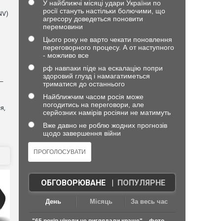
У найближчі місяці удари України по
росії стануть настільки болючими, що
NV)
агресору доведеться поновити
перемовини
Цього року не варто чекати поновлення
переговорного процесу. А от наступного
- можливо все
рф навпаки піде на ескалацію попри
здоровий глузд і намагатиметься
 —
триматися до останнього
Найближчим часом росія може
погодитись на переговори, але
я,
серйозних намірів росіяни не матимуть
Вже давно не роблю жодних прогнозів
щодо завершення війни
ОБГОВОРЮВАНЕ
|
ПОПУЛЯРНЕ
День
Місяць
За весь час