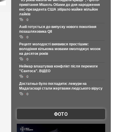
"65 років ніколи не виглядали краще", - фото-
привітання Мішель Обами до дня народження
екс-президента США зібрало майже мільйон
лайків
0
Audi готується до випуску нового покоління
позашляховика Q8
0
Рецепт молодості виявився простішим:
володіння кількома мовами омолоджує мозок
на десяток років
0
Неймар влаштував конфлікт після перемоги
"Сантоса". ВІДЕО
0
Достатньо було погладити: лемури на
Мадагаскарі стали жертвами людського вірусу
0
ФОТО