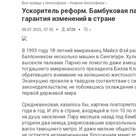
Вся правда з блогосфери
»
Новини блогосфери
»
Ускоритель реформ. Бамбуковая па
гарантия изменений в стране
•
•
09.07.2015, 07:55
4729
1
В 1993 году 18-летний американец Майкл Фэй ра
баллончиком несколько машин в Сингапуре. Хул
высекли палками. Парню не помогло даже вмеш
тогдашнего американского президента Билла Кл
обратившего внимание на излишнюю жестокость
Экзекуцию провели в твёрдом соответствии с с
законодательством, не побоявшись охлаждения 
первой державой мира.
Средневековая, казалось бы, картина повторяетс
года в год. И это в стране, входящей в топ-10 по
на душу населения. Пару месяцев назад под бам
угодили два немца, разрисовавшие аэрозольны
вагон тамошнего метро. И даже мелкие обществ
не остаются незамеченными. Брошенная мимо у