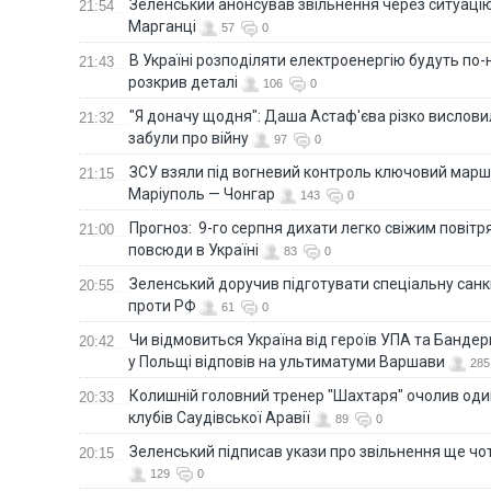
Зеленський анонсував звільнення через ситуацію
21:54
Марганці
57
0
В Україні розподіляти електроенергію будуть по
21:43
розкрив деталі
106
0
"Я доначу щодня": Даша Астаф'єва різко висловила
21:32
забули про війну
97
0
ЗСУ взяли під вогневий контроль ключовий марш
21:15
Маріуполь — Чонгар
143
0
Прогноз: 9-го серпня дихати легко свіжим повіт
21:00
повсюди в Україні
83
0
Зеленський доручив підготувати спеціальну санк
20:55
проти РФ
61
0
Чи відмовиться Україна від героїв УПА та Бандер
20:42
у Польщі відповів на ультиматуми Варшави
285
Колишній головний тренер "Шахтаря" очолив оди
20:33
клубів Саудівської Аравії
89
0
Зеленський підписав укази про звільнення ще чо
20:15
129
0