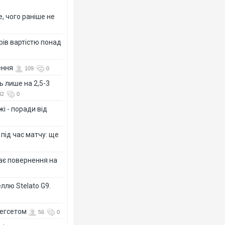
, чого раніше не
рів вартістю понад
ення
109
0
ь лише на 2,5-3
32
0
і - поради від
 під час матчу: ще
дає повернення на
ллю Stelato G9.
Гегсетом
56
0