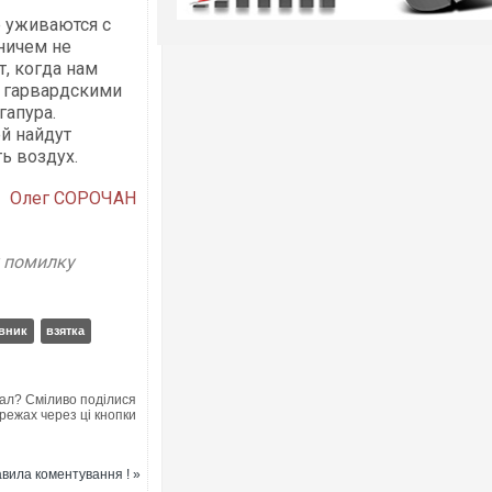
е уживаются с
ничем не
т, когда нам
 гарвардскими
гапура.
й найдут
ь воздух.
Олег СОРОЧАН
у помилку
вник
взятка
ал? Сміливо поділися
режах через ці кнопки
вила коментування ! »