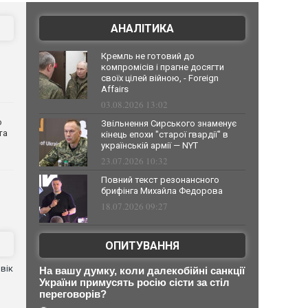
АНАЛІТИКА
Кремль не готовий до
компромісів і прагне досягти
своїх цілей війною, - Foreign
Affairs
03.08.2026 13:02
о
Звільнення Сирського знаменує
та
кінець епохи "старої гвардії" в
українській армії — NYT
23.07.2026 10:32
Повний текст резонансного
брифінга Михайла Федорова
18.07.2026 09:27
ОПИТУВАННЯ
вік
На вашу думку, коли далекобійні санкції
України примусять росію сісти за стіл
переговорів?