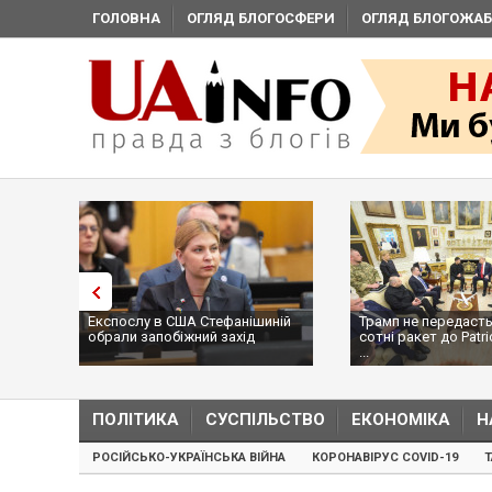
ГОЛОВНА
ОГЛЯД БЛОГОСФЕРИ
ОГЛЯД БЛОГОЖАБ
Експослу в США Стефанішиній
Трамп не передасть
обрали запобіжний захід
сотні ракет до Patri
...
ПОЛІТИКА
СУСПІЛЬСТВО
ЕКОНОМІКА
Н
РОСІЙСЬКО-УКРАЇНСЬКА ВІЙНА
КОРОНАВІРУС COVID-19