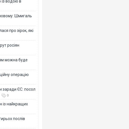
 із водою в
-новому: Шмигаль
ся про зірок, які
рут росіян
рям можна буде
ційну операцію
и заради ЄС: посол
0
н із найкращих
тирьох послів