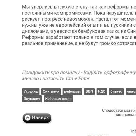
Мы упёрлись в глухую стену, так как реформы н
постоянными компромиссами. Пока нарушитель 
рискует, прогресс невозможен. Настал тот момен
нужны уже не европейский опыт и выпускники с
дипломами, а увесистая бамбуковая палка из Син
Реформы заработают только в том случае, если е
реальное применение, а не будут громко сотрясат
Повідомити про помилку - Виділіть орфографічн
мишею і натисніть Ctrl + Enter
Украина
Сингапур
реформы
ВВП
НДС
бизнес
чино
Янукович
Небесная сотня
Сподобався матері
ним в соцме
Пра