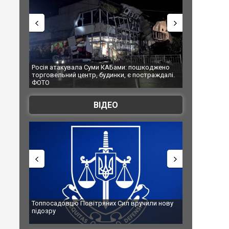
Росія атакувала Суми КАБами: пошкоджено
Українські надзвич
торговельний центр, будинки, є постраждалі.
під час ліквідації м
ФОТО
Франції
ВІДЕО
Топпосадовцю Повітряних Сил вручили нову
Сили оборони ураз
підозру
губернатор регіон
атаку. ВІДЕО