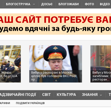
БЛОГОСТРІЧКА
ДОСЬЄ
БЛОГОЖАБИ
ФОТО
ВІДЕО
 Україні
Вибух у ресторані в Москві:
Вибух у Мос
ot, бо у США
ціллю був головком ВКС Росії,
загиблими: 
пр...
ресторан...
АДЗВИЧАЙНІ ПОДІЇ
СВІТ
КУЛЬТУРА
ЗНАННЯ
ТАРИФИ
ПОДВИГИ УКРАЇНЦІВ