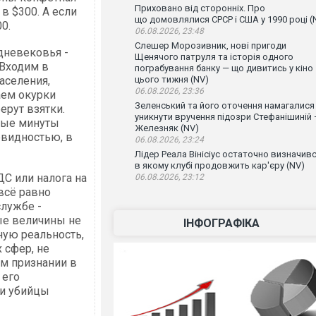
Приховано від сторонніх. Про
в $300. А если
що домовлялися СРСР і США у 1990 році (
0.
06.08.2026, 23:48
Слешер Морозивник, нові пригоди
дневековья -
Щенячого патруля та історія одного
 Входим в
пограбування банку — що дивитись у кіно
аселения,
цього тижня (NV)
06.08.2026, 23:36
аем окурки
Зеленський та його оточення намагалися
ерут взятки.
уникнути вручення підозри Стефанішиній
нные минуты
Железняк (NV)
евидностью, в
06.08.2026, 23:24
Лідер Реала Вінісіус остаточно визначивс
в якому клубі продовжить кар'єру (NV)
ДС или налога на
06.08.2026, 23:12
всё равно
службе -
ые величины не
ІНФОГРАФІКА
ную реальность,
 сфер, не
ём признании в
 его
 и убийцы