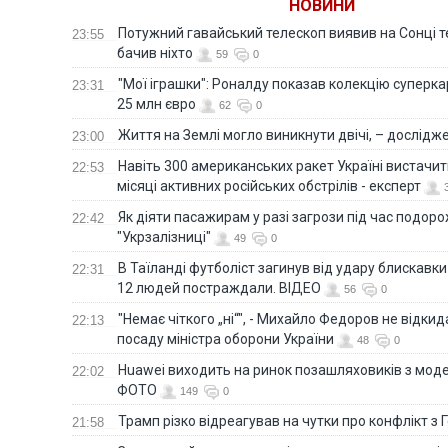
НОВИНИ
Потужний гавайський телескоп виявив на Сонці те
23:55
бачив ніхто
59
0
"Мої іграшки": Роналду показав колекцію суперка
23:31
25 млн євро
62
0
Життя на Землі могло виникнути двічі, – дослідж
23:00
Навіть 300 американських ракет Україні вистачит
22:53
місяці активних російських обстрілів - експерт
Як діяти пасажирам у разі загрози під час подорож
22:42
"Укрзалізниці"
49
0
В Таїланді футболіст загинув від удару блискавки
22:31
12 людей постраждали. ВІДЕО
56
0
"Немає чіткого „ні“", - Михайло Федоров не відки
22:13
посаду міністра оборони України
48
0
Huawei виходить на ринок позашляховиків з моде
22:02
ФОТО
149
0
Трамп різко відреагував на чутки про конфлікт з 
21:58