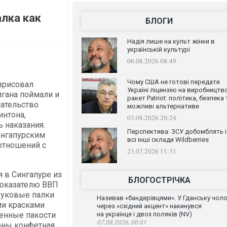
лка как
БЛОГИ
Надія лише на культ жінки в
українській культурі
06.08.2026 08:49
Чому США не готові передати
зрисовал
Україні ліцензію на виробництв
игана поймали и
ракет Patriot: політика, безпека 
ательство
можливі альтернативи
интона,
03.08.2026 20:24
 наказания.
Перспектива: ЗСУ добомблять і
ингапурским
всі інші склади Wildberries
отношений с
23.07.2026 11:31
я в Сингапуре из
БЛОГОСТРІЧКА
 показателю ВВП
буковые палки
Називав «бандерівцями». У Гданську чоло
ми красками
через «східний акцент» накинувся
енные пакости
на українця і двох поляків (NV)
07.08.2026, 00:01
рны конфетная