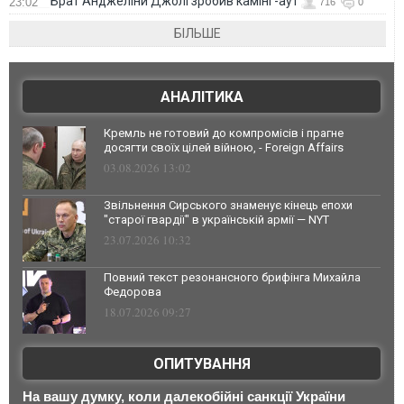
Брат Анджеліни Джолі зробив камінг-аут
23:02
716
0
БІЛЬШЕ
АНАЛІТИКА
Кремль не готовий до компромісів і прагне
досягти своїх цілей війною, - Foreign Affairs
03.08.2026 13:02
Звільнення Сирського знаменує кінець епохи
"старої гвардії" в українській армії — NYT
23.07.2026 10:32
Повний текст резонансного брифінга Михайла
Федорова
18.07.2026 09:27
ОПИТУВАННЯ
На вашу думку, коли далекобійні санкції України