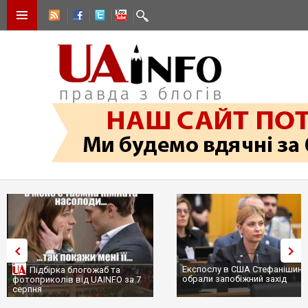
Експослу в США Стефанішині
Підбірка блогожаб та
обрали запобіжний захід
фотоприколів від UAINFO за 7
серпня