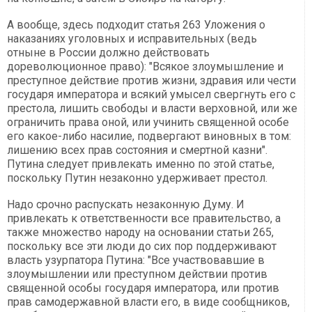
А вообще, здесь подходит статья 263 Уложения о
наказаниях уголовных и исправительных (ведь
отныне в России должно действовать
дореволюционное право): "Всякое злоумышление и
преступное действие против жизни, здравия или чести
государя императора и всякий умысел свергнуть его с
престола, лишить свободы и власти верховной, или же
ограничить права оной, или учинить священной особе
его какое-либо насилие, подвергают виновных в том:
лишению всех прав состояния и смертной казни".
Путина следует привлекать именно по этой статье,
поскольку Путин незаконно удерживает престол.
Надо срочно распускать незаконную Думу. И
привлекать к ответственности все правительство, а
также множество народу на основании статьи 265,
поскольку все эти люди до сих пор поддерживают
власть узурпатора Путина: "Все участвовавшие в
злоумышлении или преступном действии против
священной особы государя императора, или против
прав самодержавной власти его, в виде сообщников,