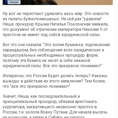
Ну вот не перестают удивлять весь мир. Это новости
из палаты буйнопомешаных. На сей раз "удивила"
Няша: прокурор Крыма Наталья Поклонская заявила,
что документ об отречении императора Николая II от
престола не имеет под собой юридической силы.
Вот что она сказала: "Это копия бумажки, подписанная
карандашом, без соблюдения всех юридических и
процессуальных необходимых процедур, форм,
поэтому эта бумага не несет в себе никакой
юридической силы. Все это прекрасно понимают".
Интересно, что Россия будет делать теперь? Каковы
выводы и действия из этого заявления? Тем более,
что "все это прекрасно понимают".
Значит, Няша, как последовательный и
принципиальный прокурор, обязана арестовать
узурпатора, захватившего незаконно престол в
России, т.е. холопа Вовку Путина. Для начала высечь
на конюшне, а затем в Сибирь на каторгу.