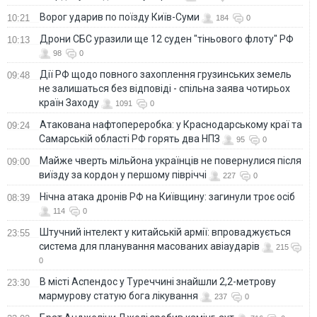
Ворог ударив по поїзду Київ-Суми
10:21
184
0
Дрони СБС уразили ще 12 суден "тіньового флоту" РФ
10:13
98
0
Дії РФ щодо повного захоплення грузинських земель
09:48
не залишаться без відповіді - спільна заява чотирьох
країн Заходу
1091
0
Атакована нафтопереробка: у Краснодарському краї та
09:24
Самарській області РФ горять два НПЗ
95
0
Майже чверть мільйона українців не повернулися після
09:00
виїзду за кордон у першому півріччі
227
0
Нічна атака дронів РФ на Київщину: загинули троє осіб
08:39
114
0
Штучний інтелект у китайській армії: впроваджується
23:55
система для планування масованих авіаударів
215
0
В місті Аспендос у Туреччині знайшли 2,2-метрову
23:30
мармурову статую бога лікування
237
0