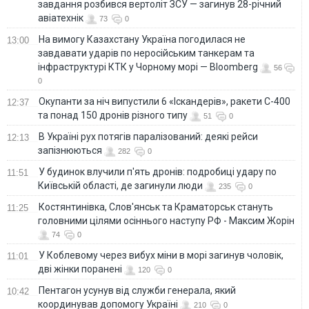
завдання розбився вертоліт ЗСУ — загинув 28-річний
авіатехнік
73
0
На вимогу Казахстану Україна погодилася не
13:00
завдавати ударів по неросійським танкерам та
інфраструктурі КТК у Чорному морі — Bloomberg
56
0
Окупанти за ніч випустили 6 «Іскандерів», ракети С-400
12:37
та понад 150 дронів різного типу
51
0
В Україні рух потягів паралізований: деякі рейси
12:13
запізнюються
282
0
У будинок влучили п'ять дронів: подробиці удару по
11:51
Київській області, де загинули люди
235
0
Костянтинівка, Слов'янськ та Краматорськ стануть
11:25
головними цілями осіннього наступу РФ - Максим Жорін
74
0
У Коблевому через вибух міни в морі загинув чоловік,
11:01
дві жінки поранені
120
0
Пентагон усунув від служби генерала, який
10:42
координував допомогу Україні
210
0