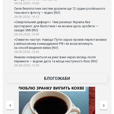
08.08.2026, 14:30
Сили безпілотних систем уразили ще 12 суден російського
тіньового флоту — відео (NV)
08.08.2026, 14:15
«Смертельний дефіцит». Чим ризикує Україна без
протиракет для балістики і чи можна щось зробити —
західні ЗМІ (NV)
08.08.2026, 14:00
«Ожвити» наступ. Навіщо Путін зараз провів перестановки
у військовому командуванні РФ і як вони вплинуть
на спосіб ведення війни (NV)
08.08.2026, 13:45
Хижняк повернеться на ринг вже через місяць після
перемоги — відомі дата та місце наступного бою (NV)
08.08.2026, 13:30
БЛОГОЖАБИ