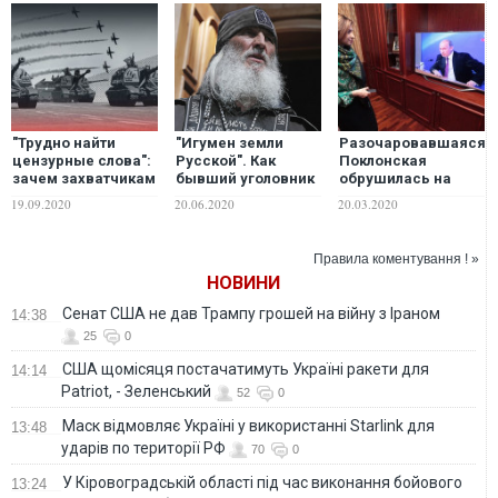
"Трудно найти
"Игумен земли
Разочаровавшаяся
цензурные слова":
Русской". Как
Поклонская
зачем захватчикам
бывший уголовник
обрушилась на
понадобились
захватил
столпы
19.09.2020
20.06.2020
20.03.2020
МСТА-Б в
православный
кремлевского
оккупированном
монастырь и что
режима – по
Крыму
это значит?
заданию
Правила коментування ! »
НОВИНИ
Сенат США не дав Трампу грошей на війну з Іраном
14:38
25
0
США щомісяця постачатимуть Україні ракети для
14:14
Patriot, - Зеленський
52
0
Маск відмовляє Україні у використанні Starlink для
13:48
ударів по території РФ
70
0
У Кіровоградській області під час виконання бойового
13:24