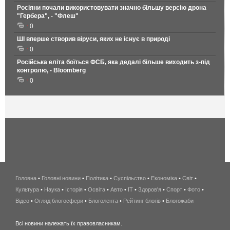
Росіяни почали використовувати значно більшу версію дрона
"Гербера", - "Флеш"
0
ШІ вперше створив віруси, яких не існує в природі
0
Російська еліта боїться ФСБ, яка дедалі більше виходить з-під
контролю, - Bloomberg
0
Головна
•
Головні новини
•
Політика
•
Суспільство
•
Економіка
беспроводной
•
Світ
•
Культура
•
Наука
•
Історія
•
Освіта
•
Авто
•
IT
•
Здоров'я
интернет
•
Спорт
•
Фото
•
Відео
•
Огляд блогосфери
•
Блоголента
•
Рейтинг блогів
киев
•
Блогожаби
и
Всі новини належать їх правовласникам.
область