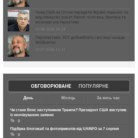
Чому США не готові передати Україні ліцензію на
виробництво ракет Patriot: політика, безпека та
можливі альтернативи
03.08.2026 20:24
Перспектива: ЗСУ добомблять і всі інші склади
Wildberries
23.07.2026 11:31
ОБГОВОРЮВАНЕ
|
ПОПУЛЯРНЕ
День
Місяць
За весь час
Чи стане Венс наступником Трампа? Президент США виступив
із неочікуваною заявою
0
Підбірка блогожаб та фотоприколів від UAINFO за 7 серпня
0