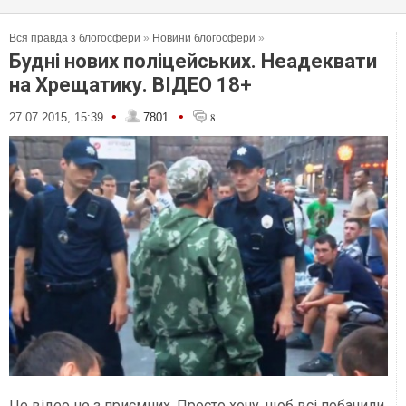
Вся правда з блогосфери
»
Новини блогосфери
»
Будні нових поліцейських. Неадеквати
на Хрещатику. ВІДЕО 18+
•
•
27.07.2015, 15:39
7801
8
Це відео не з приємних. Просто хочу, щоб всі побачили,