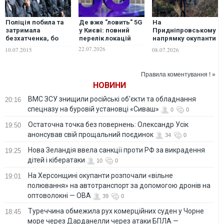
Поліція побила та
Де вже "ловить" 5G
На
затримала
у Києві: повний
Придніпровському
безхатченка, бо
перелік локацій
напрямку окупанти
переплутала ніж з
змушені долати
22.07.2026
10.07.2015
08.07.2026
ложкою. ВІДЕО
понад 10 км пішки
до позицій, -
військовий
Правила коментування ! »
НОВИНИ
ВМС ЗСУ знищили російські об'єкти та обладнання
20:16
спецназу на буровій установці «Сиваш»
0
0
Остаточна точка без повернень: Олександр Усік
19:50
анонсував свій прощальний поєдинок
34
0
Нова Зеландія ввела санкції проти РФ за викрадення
19:25
дітей і кібератаки
10
0
На Херсонщині окупанти розпочали «вільне
19:01
полювання» на автотранспорт за допомогою дронів на
оптоволокні — ОВА
39
0
Туреччина обмежила рух комерційних суден у Чорне
18:45
море через Дарданелли через атаки БПЛА —