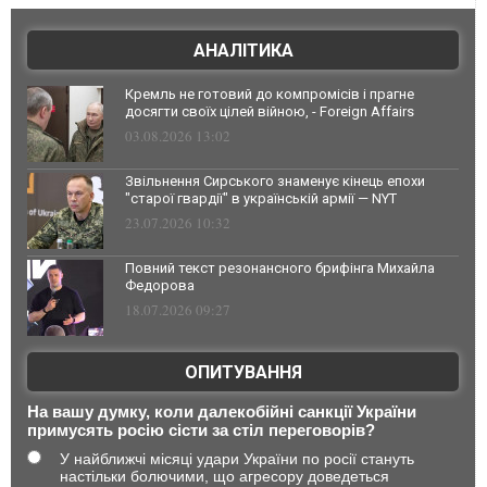
АНАЛІТИКА
Кремль не готовий до компромісів і прагне
досягти своїх цілей війною, - Foreign Affairs
03.08.2026 13:02
Звільнення Сирського знаменує кінець епохи
"старої гвардії" в українській армії — NYT
23.07.2026 10:32
Повний текст резонансного брифінга Михайла
Федорова
18.07.2026 09:27
ОПИТУВАННЯ
На вашу думку, коли далекобійні санкції України
примусять росію сісти за стіл переговорів?
У найближчі місяці удари України по росії стануть
настільки болючими, що агресору доведеться