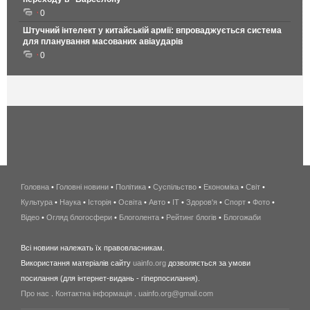
0
Штучний інтелект у китайській армії: впроваджується система
для планування масованих авіаударів
0
Головна
•
Головні новини
•
Політика
•
Суспільство
•
Економіка
беспроводной
•
Світ
•
Культура
•
Наука
•
Історія
•
Освіта
•
Авто
•
IT
•
Здоров'я
интернет
•
Спорт
•
Фото
•
Відео
•
Огляд блогосфери
•
Блоголента
•
Рейтинг блогів
киев
•
Блогожаби
и
Всі новини належать їх правовласникам.
область
Використання матеріалів сайту
uainfo.org
дозволяється за умови
wimax
посилання (для інтернет-видань - гіперпосилання).
интернет
Про нас
.
Контактна інформація
.
uainfo.org@gmail.com
в
киеве