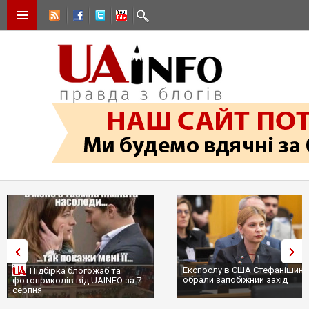
Експослу в США Стефанішині
Підбірка блогожаб та
обрали запобіжний захід
фотоприколів від UAINFO за 7
серпня