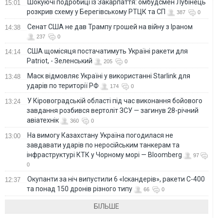
Шокуючі подробиці із Закарпаття: омбудсмен Лубінець
15:01
розкрив схему у Берегівському РТЦК та СП
387
0
Сенат США не дав Трампу грошей на війну з Іраном
14:38
237
0
США щомісяця постачатимуть Україні ракети для
14:14
Patriot, - Зеленський
205
0
Маск відмовляє Україні у використанні Starlink для
13:48
ударів по території РФ
174
0
У Кіровоградській області під час виконання бойового
13:24
завдання розбився вертоліт ЗСУ — загинув 28-річний
авіатехнік
360
0
На вимогу Казахстану Україна погодилася не
13:00
завдавати ударів по неросійським танкерам та
інфраструктурі КТК у Чорному морі — Bloomberg
97
0
Окупанти за ніч випустили 6 «Іскандерів», ракети С-400
12:37
та понад 150 дронів різного типу
66
0
БІЛЬШЕ