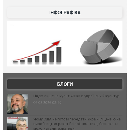
ІНФОГРАФІКА
БЛОГИ
Надія лише на культ жінки в українській культурі
06.08.2026 08:49
Чому США не готові передати Україні ліцензію на
виробництво ракет Patriot: політика, безпека та
можливі альтернативи