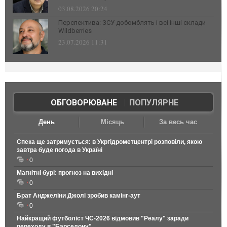
03.08.2026 20:24
Перспектива: ЗСУ добомблять і всі інші склади
Wildberries
23.07.2026 11:31
ОБГОВОРЮВАНЕ
|
ПОПУЛЯРНЕ
День
Місяць
За весь час
Спека ще затримується: в Укргідрометцентрі розповіли, якою
завтра буде погода в Україні
0
Магнітні бурі: прогноз на вихідні
0
Брат Анджеліни Джолі зробив камінг-аут
0
Найкращий футболіст ЧС-2026 відмовив "Реалу" заради
переходу в "Барселону"