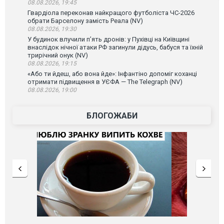
08.08.2026, 19:45
Гвардіола переконав найкращого футболіста ЧС-2026
обрати Барселону замість Реала (NV)
08.08.2026, 19:30
У будинок влучили п’ять дронів: у Пухівці на Київщині
внаслідок нічної атаки РФ загинули дідусь, бабуся та їхній
трирічний онук (NV)
08.08.2026, 19:15
«Або ти йдеш, або вона йде»: Інфантіно допоміг коханці
отримати підвищення в УЄФА — The Telegraph (NV)
08.08.2026, 19:00
БЛОГОЖАБИ