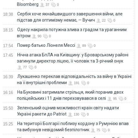
Bloomberg
37
0
Сербія хоче якнайшвидшого завершення війни, але
18:38
підстав для оптимізму немає, — Вучич
22
0
Одесу накрила потужна злива з градом та ураганним
18:15
вітром
90
0
Помер батько Ліонеля Мессі
17:54
89
0
Нічна атака БпЛА на Київщину: у Броварському районі
17:45
загинули директор ліцею, її чоловік та 3-річний онук
77
0
Лукашенко переклав відповідальність за війну в Україні
16:39
на її внутрішні проблеми
191
0
На Буковині затримали стрільця, який поранив двох
16:16
поліцейських і 11 днів переховувався в селі
95
0
Зеленський оцінив можливості країн світу надати
15:50
Україні ракети до Patriot
130
0
На території Болгарії поблизу кордону з Румунією впав
15:25
та вибухнув невідомий безпілотник
75
0