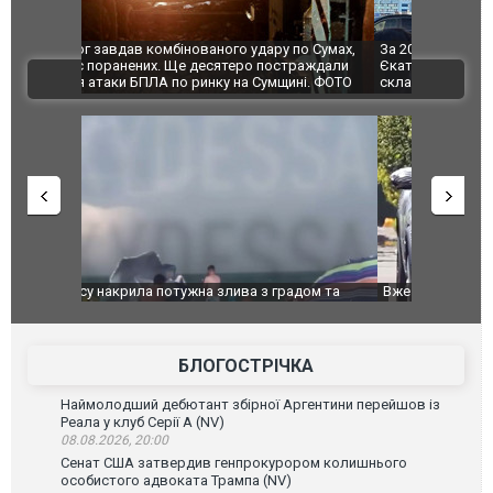
по Сумах,
За 2000 кілометрів від кордону з Україною: в
"Мої іграш
траждали
Єкатеринбурзі після атаки дронів загорівся
суперкарів
ВІДЕО
ині. ФОТО
склад Wildberries. ФОТО. ВІДЕО
дом та
Вже вивели на тести: Ferrari готує оновлення
Вийшов тре
позашляховика Purosangue. ВІДЕО
фільму "Аф
БЛОГОСТРІЧКА
Наймолодший дебютант збірної Аргентини перейшов із
Реала у клуб Серії А (NV)
08.08.2026, 20:00
Сенат США затвердив генпрокурором колишнього
особистого адвоката Трампа (NV)