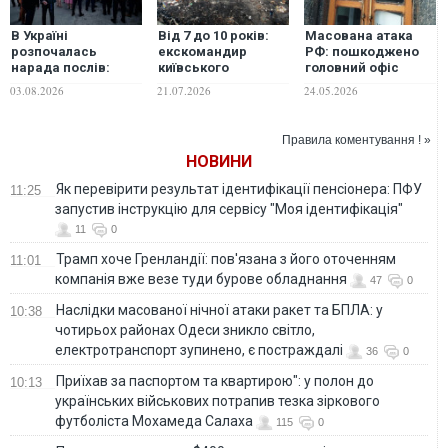
В Україні
Від 7 до 10 років:
Масована атака
розпочалась
екскомандир
РФ: пошкоджено
нарада послів:
київського
головний офіс
дипломати
"Беркуту" та ще
Укрпошти на
03.08.2026
21.07.2026
24.05.2026
відвідали місця
п'ятеро причетних
Майдані
російських ударів
до розгону
Незалежності, -
та вшанували
Майдану отримали
Смілянський
Правила коментування ! »
пам’ять полеглих
вироки
НОВИНИ
героїв на Майдані
Незалежності
Як перевірити результат ідентифікації пенсіонера: ПФУ
11:25
запустив інструкцію для сервісу "Моя ідентифікація"
11
0
Трамп хоче Гренландії: пов'язана з його оточенням
11:01
компанія вже везе туди бурове обладнання
47
0
Наслідки масованої нічної атаки ракет та БПЛА: у
10:38
чотирьох районах Одеси зникло світло,
електротранспорт зупинено, є постраждалі
36
0
Приїхав за паспортом та квартирою": у полон до
10:13
українських військових потрапив тезка зіркового
футболіста Мохамеда Салаха
115
0