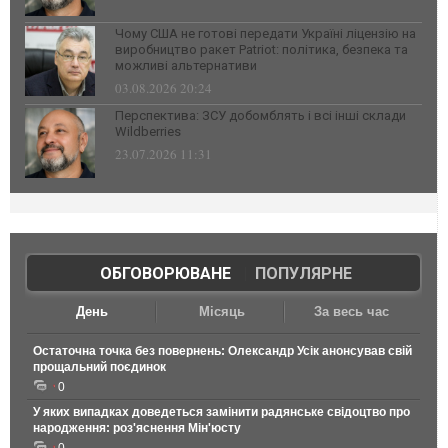
Чому США не готові передати Україні ліцензію на
виробництво ракет Patriot: політика, безпека та
можливі альтернативи
03.08.2026 20:24
Перспектива: ЗСУ добомблять і всі інші склади
Wildberries
23.07.2026 11:31
ОБГОВОРЮВАНЕ
|
ПОПУЛЯРНЕ
День
Місяць
За весь час
Остаточна точка без повернень: Олександр Усік анонсував свій
прощальний поєдинок
0
У яких випадках доведеться замінити радянське свідоцтво про
народження: роз'яснення Мін'юсту