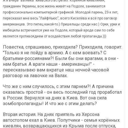
А я вчера "ватника" киевского встретил. Коренной киевлянин,
гражданин Украины, всю жизнь живёт на Подоле, занимается
профессионально компьютерной графикой. Молодой парень, 23-х лет,
пересказал мне весь "ЛайфНьюс", всего Киселёва и всё про заговор
американцев. Это пипец какой-то.) Пришельцы среди нас.) Орки, урки и
имбецилы встречаются уже на Подоле, который вроде сам по себе
является противоядием от воздействия любой пропаганды.)))
Повестка, спрашиваю, приходила? Приходила, говорит.
"Только я не пойду в армию. А с кем воевать? С
братьями-россиянами?! Были бы они врагами, а они -
нам братья. А враги наши - американцы!" -
пересказываю вам вкратце наш ночной часовой
разговор на лавочке на Валах.
Что же с ним случилось, с этим парнем?! А причина
оказалась простой - он весь последний год проработал
в России. Вернулся на днях в Киев. Вот она сила
зомбопропаганды! И что же с этим делать?
Вторая история. На днях приятель из Херсона
автостопом ехал в Киев. Попутчики - семья корённых
киевлян, возвращающихся из Крыма после отпуска,