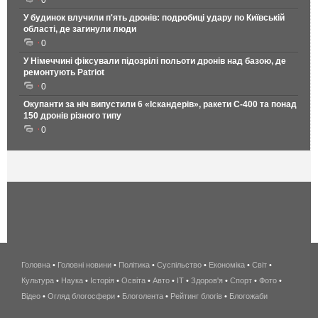
0
У будинок влучили п'ять дронів: подробиці удару по Київській
області, де загинули люди
0
У Німеччині фіксували підозрілі польоти дронів над базою, де
ремонтують Patriot
0
Окупанти за ніч випустили 6 «Іскандерів», ракети С-400 та понад
150 дронів різного типу
0
Головна
•
Головні новини
•
Політика
•
Суспільство
•
Економіка
беспроводной
•
Світ
•
Культура
•
Наука
•
Історія
•
Освіта
•
Авто
•
IT
•
Здоров'я
интернет
•
Спорт
•
Фото
•
Відео
•
Огляд блогосфери
•
Блоголента
•
Рейтинг блогів
киев
•
Блогожаби
и