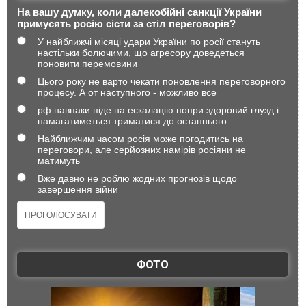
На вашу думку, коли далекобійні санкції України
примусять росію сісти за стіл переговорів?
У найближчі місяці удари України по росії стануть
настільки болючими, що агресору доведеться
поновити перемовини
Цього року не варто чекати поновлення переговорного
процесу. А от наступного - можливо все
рф навпаки піде на ескалацію попри здоровий глузд і
намагатиметься триматися до останнього
Найближчим часом росія може погодитись на
переговори, але серйозних намірів росіяни не
матимуть
Вже давно не роблю жодних прогнозів щодо
завершення війни
ФОТО