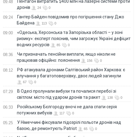
Пентагон витратить $400 млн на лазерні системи проти
09:48
дронів
24
0
Гантер Байден повідомив про погіршення стану Джо
09:24
Байдена
113
0
«Одеська, Херсонська та Запорізька області – у зоні
09:00
ризику»: експерт пояснив, чим загрожує Україні дефіцит
водних ресурсів
85
0
Чи призначать пенсійни виплати, якщо ніколи не
08:36
працював офіційно: пояснення
156
0
РФ атакувала дронами Салтівський район Харкова: є
08:12
влучання у багатоповерхівку, двоє людей загинули
67
0
В Одесі пролунали вибухи та почалися перебої зі
07:29
світлом: місто під ударом дронів та ракет
138
0
Російському Бєлгороду вночі не дала спати серія
06:33
потужних вибухів
117
0
У Німеччині фіксували підозрілі польоти дронів над
05:25
базою, де ремонтують Patriot
65
0