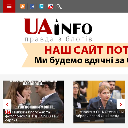
Експослу в США Стефанішині
Підбірка блогожаб та
обрали запобіжний захід
фотоприколів від UAINFO за 7
серпня