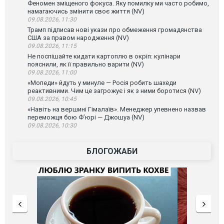
Феномен зміщеного фокуса. Яку помилку ми часто робимо,
намагаючись змінити своє життя (NV)
09.08.2026, 11:30
Трамп підписав нові укази про обмеження громадянства
США за правом народження (NV)
09.08.2026, 11:15
Не поспішайте кидати картоплю в окріп: кулінари
пояснили, як її правильно варити (NV)
09.08.2026, 11:00
«Мопеди» йдуть у минуле — Росія робить шахеди
реактивними. Чим це загрожує і як з ними боротися (NV)
09.08.2026, 10:45
«Навіть на вершині Гімалаїв». Менеджер упевнено назвав
переможця бою Ф’юрі — Джошуа (NV)
09.08.2026, 10:30
БЛОГОЖАБИ