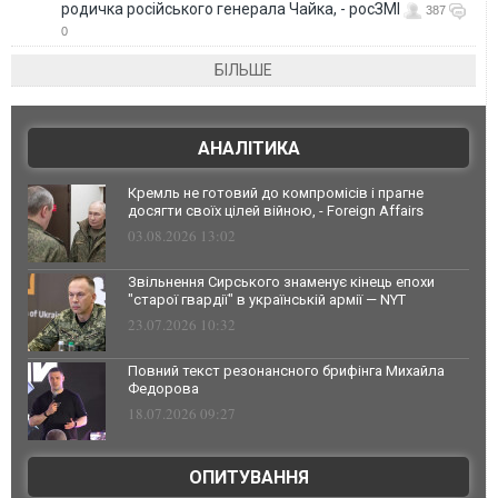
родичка російського генерала Чайка, - росЗМІ
387
0
БІЛЬШЕ
АНАЛІТИКА
Кремль не готовий до компромісів і прагне
досягти своїх цілей війною, - Foreign Affairs
03.08.2026 13:02
Звільнення Сирського знаменує кінець епохи
"старої гвардії" в українській армії — NYT
23.07.2026 10:32
Повний текст резонансного брифінга Михайла
Федорова
18.07.2026 09:27
ОПИТУВАННЯ