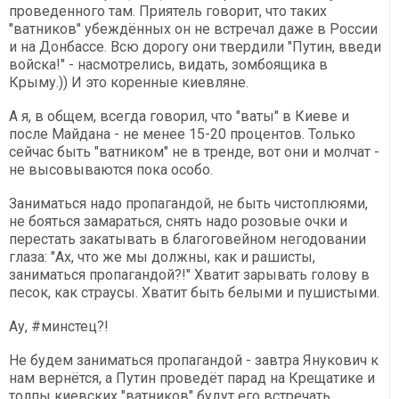
проведенного там. Приятель говорит, что таких
"ватников" убеждённых он не встречал даже в России
и на Донбассе. Всю дорогу они твердили "Путин, введи
войска!" - насмотрелись, видать, зомбоящика в
Крыму.)) И это коренные киевляне.
А я, в общем, всегда говорил, что "ваты" в Киеве и
после Майдана - не менее 15-20 процентов. Только
сейчас быть "ватником" не в тренде, вот они и молчат -
не высовываются пока особо.
Заниматься надо пропагандой, не быть чистоплюями,
не бояться замараться, снять надо розовые очки и
перестать закатывать в благоговейном негодовании
глаза: "Ах, что же мы должны, как и рашисты,
заниматься пропагандой?!" Хватит зарывать голову в
песок, как страусы. Хватит быть белыми и пушистыми.
Ау, ‪#‎минстец‬?!
Не будем заниматься пропагандой - завтра Янукович к
нам вернётся, а Путин проведёт парад на Крещатике и
толпы киевских "ватников" будут его встречать