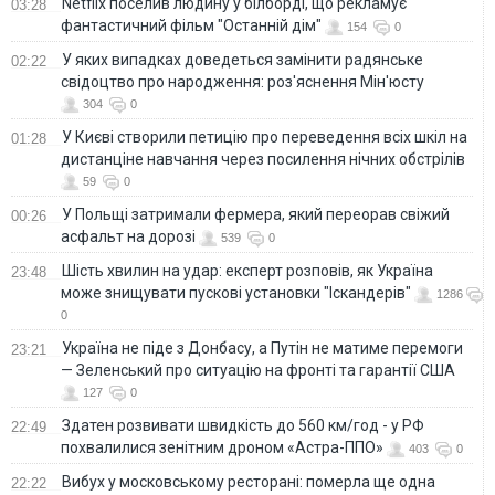
Netflix поселив людину у білборді, що рекламує
03:28
фантастичний фільм "Останній дім"
154
0
У яких випадках доведеться замінити радянське
02:22
свідоцтво про народження: роз'яснення Мін'юсту
304
0
У Києві створили петицію про переведення всіх шкіл на
01:28
дистанціне навчання через посилення нічних обстрілів
59
0
У Польщі затримали фермера, який переорав свіжий
00:26
асфальт на дорозі
539
0
Шість хвилин на удар: експерт розповів, як Україна
23:48
може знищувати пускові установки "Іскандерів"
1286
0
Україна не піде з Донбасу, а Путін не матиме перемоги
23:21
— Зеленський про ситуацію на фронті та гарантії США
127
0
Здатен розвивати швидкість до 560 км/год - у РФ
22:49
похвалилися зенітним дроном «Астра-ППО»
403
0
Вибух у московському ресторані: померла ще одна
22:22