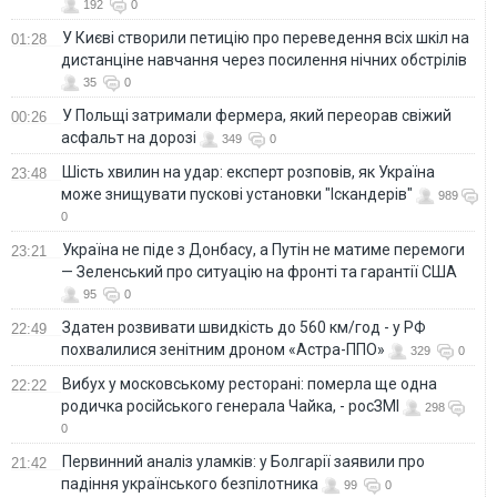
192
0
У Києві створили петицію про переведення всіх шкіл на
01:28
дистанціне навчання через посилення нічних обстрілів
35
0
У Польщі затримали фермера, який переорав свіжий
00:26
асфальт на дорозі
349
0
Шість хвилин на удар: експерт розповів, як Україна
23:48
може знищувати пускові установки "Іскандерів"
989
0
Україна не піде з Донбасу, а Путін не матиме перемоги
23:21
— Зеленський про ситуацію на фронті та гарантії США
95
0
Здатен розвивати швидкість до 560 км/год - у РФ
22:49
похвалилися зенітним дроном «Астра-ППО»
329
0
Вибух у московському ресторані: померла ще одна
22:22
родичка російського генерала Чайка, - росЗМІ
298
0
Первинний аналіз уламків: у Болгарії заявили про
21:42
падіння українського безпілотника
99
0