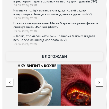
в ресторані перетворилися на пастку для туристів (NV)
09.08.2026, 07:01
Німецька поліція встановила додатковий радар
в аеропорту Лейпцига після інциденту з дроном (NV)
09.08.2026, 06:31
Піжама і танець на кухні: Меган Маркл шокувала фанатів
святкуванням 45-річчя (Факти)
09.08.2026, 06:01
«Великі, трохи бешкетні очі». Тренерка Магучіх згадала
перше враження від Ярослави (NV)
09.08.2026, 05:31
БЛОГОЖАБИ