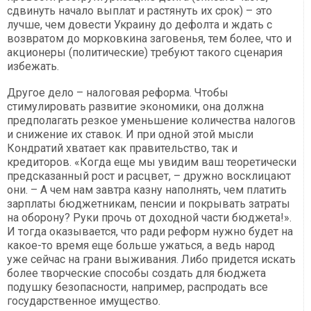
сдвинуть начало выплат и растянуть их срок) – это
лучше, чем довести Украину до дефолта и ждать с
возвратом до морковкина заговенья, тем более, что и
акционеры (политические) требуют такого сценария
избежать.
Другое дело – налоговая реформа. Чтобы
стимулировать развитие экономики, она должна
предполагать резкое уменьшение количества налогов
и снижение их ставок. И при одной этой мысли
Кондратий хватает как правительство, так и
кредиторов. «Когда еще мы увидим ваш теоретически
предсказанный рост и расцвет, – дружно восклицают
они. – А чем нам завтра казну наполнять, чем платить
зарплаты бюджетникам, пенсии и покрывать затраты
на оборону? Руки прочь от доходной части бюджета!».
И тогда оказывается, что ради реформ нужно будет на
какое-то время еще больше ужаться, а ведь народ
уже сейчас на грани выживания. Либо придется искать
более творческие способы создать для бюджета
подушку безопасности, например, распродать все
государственное имущество.