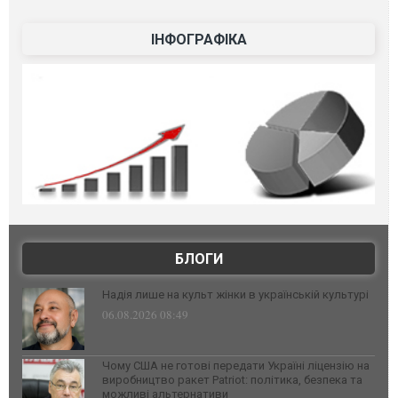
ІНФОГРАФІКА
БЛОГИ
Надія лише на культ жінки в українській культурі
06.08.2026 08:49
Чому США не готові передати Україні ліцензію на
виробництво ракет Patriot: політика, безпека та
можливі альтернативи