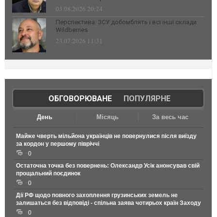
03.08.2026 20:24
Перспектива: ЗСУ добомблять і всі інші склади
Wildberries
23.07.2026 11:31
ОБГОВОРЮВАНЕ
|
ПОПУЛЯРНЕ
День
Місяць
За весь час
Майже чверть мільйона українців не повернулися після виїзду
за кордон у першому півріччі
0
Остаточна точка без повернень: Олександр Усік анонсував свій
прощальний поєдинок
0
Дії РФ щодо повного захоплення грузинських земель не
залишаться без відповіді - спільна заява чотирьох країн Заходу
0