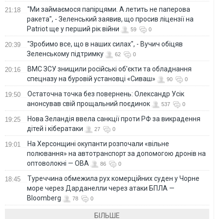
"Ми займаємося папірцями. А летить не паперова
21:18
ракета", - Зеленський заявив, що просив ліцензії на
Patriot ще у перший рік війни
59
0
"Зробимо все, що в наших силах", - Вучич обіцяв
20:39
Зеленському підтримку
62
0
ВМС ЗСУ знищили російські об'єкти та обладнання
20:16
спецназу на буровій установці «Сиваш»
90
0
Остаточна точка без повернень: Олександр Усік
19:50
анонсував свій прощальний поєдинок
537
0
Нова Зеландія ввела санкції проти РФ за викрадення
19:25
дітей і кібератаки
27
0
На Херсонщині окупанти розпочали «вільне
19:01
полювання» на автотранспорт за допомогою дронів на
оптоволокні — ОВА
86
0
Туреччина обмежила рух комерційних суден у Чорне
18:45
море через Дарданелли через атаки БПЛА —
Bloomberg
78
0
БІЛЬШЕ