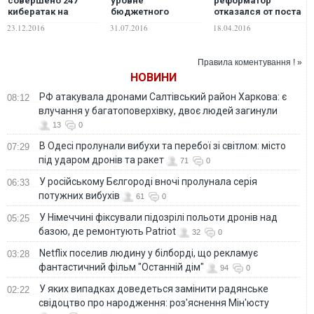
совершено 247
уровне
реформатор
кибератак на
бюджетного
отказался от поста
госучреждения
процесса
министра
23.12.2016
31.07.2016
18.04.2016
Украины
финансов Украины
Правила коментування ! »
НОВИНИ
РФ атакувала дронами Салтівський район Харкова: є
08:12
влучання у багатоповерхівку, двоє людей загинули
13
0
В Одесі пролунали вибухи та перебої зі світлом: місто
07:29
під ударом дронів та ракет
71
0
У російському Бєлгороді вночі пролунала серія
06:33
потужних вибухів
61
0
У Німеччині фіксували підозрілі польоти дронів над
05:25
базою, де ремонтують Patriot
32
0
Netflix поселив людину у білборді, що рекламує
03:28
фантастичний фільм "Останній дім"
94
0
У яких випадках доведеться замінити радянське
02:22
свідоцтво про народження: роз'яснення Мін'юсту