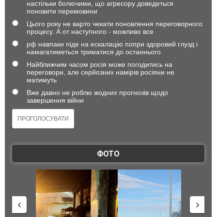
настільки болючими, що агресору доведеться
поновити перемовини
Цього року не варто чекати поновлення переговорного
процесу. А от наступного - можливо все
рф навпаки піде на ескалацію попри здоровий глузд і
намагатиметься триматися до останнього
Найближчим часом росія може погодитись на
переговори, але серйозних намірів росіяни не
матимуть
Вже давно не роблю жодних прогнозів щодо
завершення війни
ФОТО