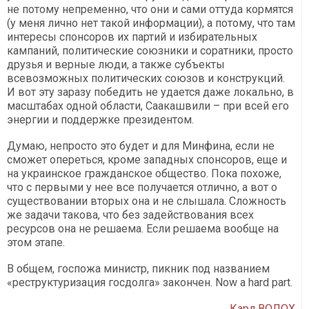
не потому непременно, что они и сами оттуда кормятся
(у меня лично нет такой информации), а потому, что там
интересы спонсоров их партий и избирательных
кампаний, политические союзники и соратники, просто
друзья и верные люди, а также субъекты
всевозможных политических союзов и конструкций.
И вот эту заразу победить не удается даже локально, в
масштабах одной области, Саакашвили – при всей его
энергии и поддержке президентом.
Думаю, непросто это будет и для Минфина, если не
сможет опереться, кроме западных спонсоров, еще и
на украинское гражданское общество. Пока похоже,
что с первыми у нее все получается отлично, а вот о
существовании вторых она и не слышала. Сложность
же задачи такова, что без задействования всех
ресурсов она не решаема. Если решаема вообще на
этом этапе.
В общем, госпожа министр, пикник под названием
«реструктуризация госдолга» закончен. Now a hard part.
Карл ВОЛОХ