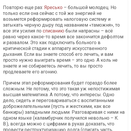
Повторю еще раз:
Яресько
– большой молодец. Но
только если она сейчас с той же энергией не
возьмется реформировать налоговую систему и
затыкать черную дыру под названием «таможня», то
все эти усилия по
списанию
были напрасны – всё
равно через какое-то время все закончится дефолтом
и развалом. Это как подключить больного в
критической стадии к аппарату искусственного
дыхания. Если вы знаете способ его лечить, и вам
просто нужно выиграть время – это одно. А коль не
знаете и не собираетесь лечить, то вы просто
продлеваете его агонию.
Причем этап реформирования будет гораздо более
сложным. Не потому, что это такая уж непостижимая
высшая математика. А потому, что интересы. Одно
дело, сидеть и переговариваться с воспитанными
доброжелательными (пусть и жесткими, как все
банкиры) западными людьми. Разговаривая с ними на
одном языке (каламбурчик получился невольно – К.
В.), всегда можно с цифрами в руках доказать, что
провести реструктуризацию долга (списать часть,