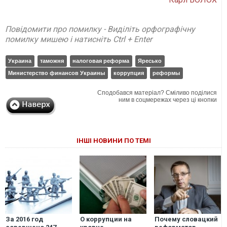
Повідомити про помилку - Виділіть орфографічну
помилку мишею і натисніть Ctrl + Enter
Украина
таможня
налоговая реформа
Яресько
Министерство финансов Украины
коррупция
реформы
Сподобався матеріал? Сміливо поділися
ним в соцмережах через ці кнопки
ІНШІ НОВИНИ ПО ТЕМІ
За 2016 год
О коррупции на
Почему словацкий