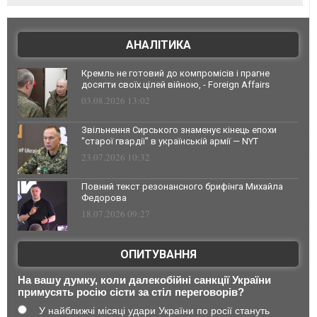
АНАЛІТИКА
Кремль не готовий до компромісів і прагне
досягти своїх цілей війною, - Foreign Affairs
03.08.2026 13:02
Звільнення Сирського знаменує кінець епохи
"старої гвардії" в українській армії — NYT
23.07.2026 10:32
Повний текст резонансного брифінга Михайла
Федорова
18.07.2026 09:27
ОПИТУВАННЯ
На вашу думку, коли далекобійні санкції України
примусять росію сісти за стіл переговорів?
У найближчі місяці удари України по росії стануть