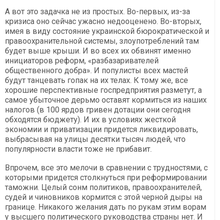
А вот это задачка не из простых. Во-первых, из-за
кризиса оно сейчас ужасно недооценено. Во-вторых,
имея в виду состояние украинской бюрократической и
правоохранительной системы, злоупотреблений там
будет выше крыши. И во всех их обвинят именно
инициаторов реформ, «разбазаривателей
общественного добра». И популисты всех мастей
будут танцевать гопак на их телах. К тому же, все
хорошие перспективные госпредприятия разметут, а
самое убыточное дерьмо оставят кормиться из наших
налогов (в 100 ярдов гривен дотации они сегодня
обходятся бюджету). И их в условиях жесткой
экономии и приватизации придется ликвидировать,
выбрасывая на улицы десятки тысяч людей, что
популярности власти тоже не прибавит.
Впрочем, все это мелочи в сравнении с трудностями, с
которыми придется столкнуться при реформировании
таможни. Целый сонм политиков, правоохранителей,
судей и чиновников кормится с этой черной дыры на
границе. Никакого желания дать по рукам этим ворам
у высшего политического руководства страны нет. И