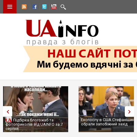
Експослу в США Стефанішиній
Підбірка блогожаб та
обрали запобіжний захід
фотоприколів від UAINFO за 7
серпня