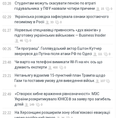
Студентам можуть скасувати пенсію по втраті
03:28
годувальника: у ПФУ назвали чотири причини
15
0
Українська розвідка зафіксувала ознаки зростаючого
02:29
песимізму в Росії
33
0
Норвезькі спецназівці привносять «дух вікінгів» у
01:27
підготовку українських військових — Business Insider
46
0
"Ти програєш". Голлівудський актор Ештон Кутчер
00:26
звернувся до Путіна після атаки РФ по Одесі
111
0
Чи варто на телефонi вимикати Wi-Fi на ніч: ось що
23:48
думають експерти
400
0
Нетаньягу відхилив 15-пунктний план Трампа щодо
23:21
Гази та поставив умову для виведення військ
107
0
«Створює хибне враження рівнозначності»: МЗС
22:49
України розкритикувало ЮНІСЕФ за заяву про загибель
дітей
149
0
На Херсонщині розширили зону обов’язкової евакуації
22:22
через російський терор
36
0