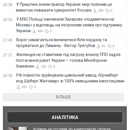
У Приштині зняли прапор України: мер пояснив це
18:38
вимогою поважати суверенітет Косова
186
0
У МЗС Польщі закликали Захарову «подивитися на
18:15
Москву» у відповідь на погрозливі заяви про підтримку
України
404
0
Ворог намагається вклинитися біля кордону та
17:40
прорватися до Лимана, - Віктор Трегубов
81
0
Фінляндія не ставитиме під загрозу власну ППО задля
17:17
постачання ракет Україні — голова Міноборони
Хяккянен
135
0
РФ повністю зруйнували цивільний завод «Кромберг
16:39
енд Шуберт Житомир» зі 100% німецькими інвестиціями
422
0
БІЛЬШЕ
АНАЛІТИКА
Кремль не готовий до компромісів і прагне