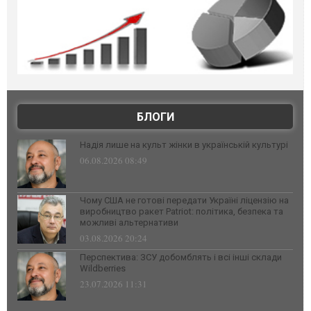
БЛОГИ
Надія лише на культ жінки в українській культурі
06.08.2026 08:49
Чому США не готові передати Україні ліцензію на
виробництво ракет Patriot: політика, безпека та
можливі альтернативи
03.08.2026 20:24
Перспектива: ЗСУ добомблять і всі інші склади
Wildberries
23.07.2026 11:31