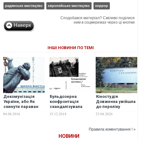
радянське мистецтво
європейське мистецтво
хоррор
Сподобався матеріал? Сміливо поділися
ним в соцмережах через ці кнопки
ІНШІ НОВИНИ ПО ТЕМІ
Декомунізація
Бульдозерна
Кіностудія
України, або Як
конфронтація
Довженка увійшла
скинути параван
скандалізувала
до переліку
смерті
репутацію
"Скарбів
04.08.2016
15.12.2014
23.04.2026
радянського
європейської
режиму на Заході
кінокультури"
Правила коментування ! »
НОВИНИ