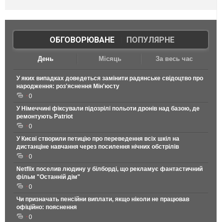
ОБГОВОРЮВАНЕ
|
ПОПУЛЯРНЕ
День
Місяць
За весь час
У яких випадках доведеться замінити радянське свідоцтво про
народження: роз'яснення Мін'юсту
0
У Німеччині фіксували підозрілі польоти дронів над базою, де
ремонтують Patriot
0
У Києві створили петицію про переведення всіх шкіл на
дистанціне навчання через посилення нічних обстрілів
0
Netflix поселив людину у білборді, що рекламує фантастичний
фільм "Останній дім"
0
Чи призначать пенсійни виплати, якщо ніколи не працював
офіційно: пояснення
0