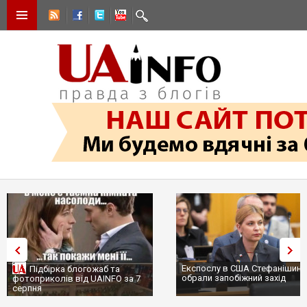
Експослу в США Стефанішині
Підбірка блогожаб та
обрали запобіжний захід
фотоприколів від UAINFO за 7
серпня