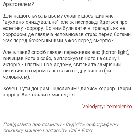
Арістотелем?
Для нашого вуха в цьому слові є щось ідилічне,
"духовно-очищувальне", але ж насправді йдеться про
естетику хоррору. Бо чим були античні трагедії, як не
хоррором, де глядача наповнював страх перед богами,
жах перед божевільними, ужос перед смертю?
Але в такий спосіб глядач переживав жах (horror-light),
вичищав його з себе, виплескував його на сцену і
акторів - і потім ішов додому, світлий та замріяний,
пити вино з сиром та кохатися з дружиною (чи
чоловіком).
Хочеш бути добрим і щасливим? дивись хоррор. Твори
хоррор. Але тільки в мистецтві.
Volodymyr Yermolenko
Повідомити про помилку - Виділіть орфографічну
помилку мишею і натисніть Ctrl + Enter