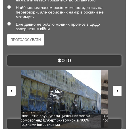
Найближчим часом росія може погодитись на
переговори, але серйозних намірів росіяни не
матимуть
Вже давно не роблю жодних прогнозів щодо
завершення війни
ФОТО
 завод
В Одесі та Харкові різко зросла кількість
Ворог завд
 100%
постраждалих від обстрілу РФ
двоє пора
ВІДЕО
після атак