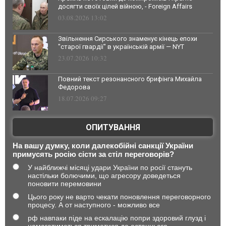
досягти своїх цілей війною, - Foreign Affairs
03.08.2026 13:02
Звільнення Сирського знаменує кінець епохи
"старої гвардії" в українській армії — NYT
23.07.2026 10:32
Повний текст резонансного брифінга Михайла
Федорова
18.07.2026 09:27
ОПИТУВАННЯ
На вашу думку, коли далекобійні санкції України
примусять росію сісти за стіл переговорів?
У найближчі місяці удари України по росії стануть
настільки болючими, що агресору доведеться
поновити перемовини
Цього року не варто чекати поновлення переговорного
процесу. А от наступного - можливо все
рф навпаки піде на ескалацію попри здоровий глузд і
намагатиметься триматися до останнього