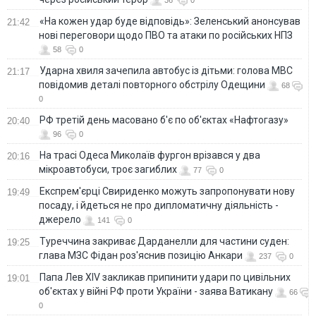
«На кожен удар буде відповідь»: Зеленський анонсував
21:42
нові переговори щодо ПВО та атаки по російських НПЗ
58
0
Ударна хвиля зачепила автобус із дітьми: голова МВС
21:17
повідомив деталі повторного обстрілу Одещини
68
0
РФ третій день масовано б'є по об'єктах «Нафтогазу»
20:40
96
0
На трасі Одеса Миколаїв фургон врізався у два
20:16
мікроавтобуси, троє загиблих
77
0
Експрем'єрці Свириденко можуть запропонувати нову
19:49
посаду, і йдеться не про дипломатичну діяльність -
джерело
141
0
Туреччина закриває Дарданелли для частини суден:
19:25
глава МЗС Фідан роз'яснив позицію Анкари
237
0
Папа Лев XIV закликав припинити удари по цивільних
19:01
об'єктах у війні РФ проти України - заява Ватикану
66
0