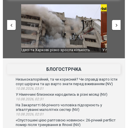
ькість
У парламенті Косово прем'єра закидали яйцями
Приїхав за
до українс
зіркового 
БЛОГОСТРІЧКА
Низькокалорійний, та чи корисний? Чи справді варто їсти
соус шрірача та що варто знати перед вживанням (NV)
10.08.2026, 03:01
У Німеччині близнюки народились в різні місяці (NV)
10.08.2026, 02:31
На Закарпатті 66-річного чоловіка підозрюють у
зґвалтуванні малолітніх сестер (NV)
10.08.2026, 02:01
«Спустошені цією раптовою новиною»: 26-річний регбіст
помер після тренування в Японії (NV)