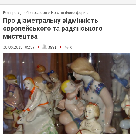
Вся правда з блогосфери
»
Новини блогосфери
»
Про діаметральну відмінність
європейського та радянського
мистецтва
•
•
30.08.2015, 05:57
3991
0