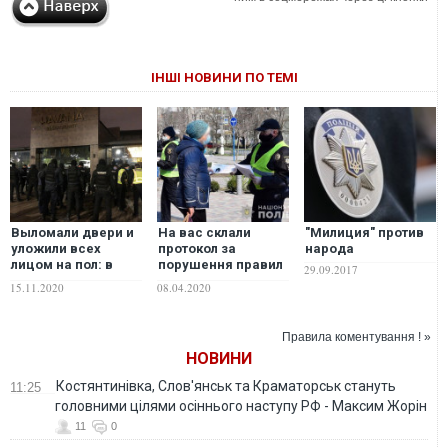
ІНШІ НОВИНИ ПО ТЕМІ
Выломали двери и
На вас склали
"Милиция" против
уложили всех
протокол за
народа
лицом на пол: в
порушення правил
29.09.2017
Киеве полиция
карантину? Не
15.11.2020
08.04.2020
пошла на штурм
сперечайтеся з
ресторана "Гавана"
поліцією – поради
из-за его работы в
адвоката
Правила коментування ! »
карантин. ФОТО.
НОВИНИ
ВИДЕО
Костянтинівка, Слов'янськ та Краматорськ стануть
11:25
головними цілями осіннього наступу РФ - Максим Жорін
11
0