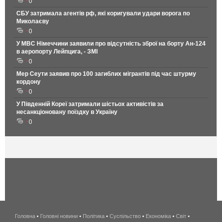
0
СБУ затримала агентів рф, які коригували удари ворога по
Миколаєву
0
У МВС Німеччини заявили про відсутність зброї на борту Ан-124
в аеропорту Лейпцига, - ЗМІ
0
Мер Сеути заявив про 100 загиблих мігрантів під час штурму
кордону
0
У Південній Кореї затримали шістьох активістів за
несанкціоновану поїздку в Україну
0
Головна
•
Головні новини
•
Політика
•
Суспільство
•
Економіка
беспроводной
•
Світ
•