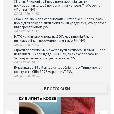
33-річний чоловік з Києва намагався підкупити
прикордонника, щоб потрапити на концерт The Weeknd
у Польщі (NV)
08.08.2026, 11:30
«Дай Бог, аби магія спрацювала». Інтерв'ю з Железняком —
про підготовку до зими після зміни уряду і тих, хто програв
від перестановок (NV)
08.08.2026, 11:15
НАТО у липні цього року на 250% частіше підіймало
винищувачі для перехоплення літаків РФ (NV)
08.08.2026, 11:00
«Трамп зрозумів: ми можемо бути активом». Клімкін — про
нетривіальні ходи щодо США і РФ, яка хоче позбавити
Україну можливості функціонувати (NV)
08.08.2026, 10:45
Будівництво 15 військових кораблів класу Trump може
коштувати США $275 млрд — NYT (NV)
08.08.2026, 10:30
БЛОГОЖАБИ