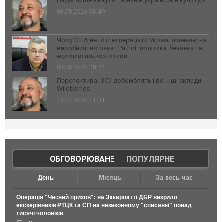
Надія лише на культ жінки в українській культурі
06.08.2026 08:49
Чому США не готові передати Україні ліцензію на
виробництво ракет Patriot: політика, безпека та
можливі альтернативи
03.08.2026 20:24
Перспектива: ЗСУ добомблять і всі інші склади
Wildberries
23.07.2026 11:31
ОБГОВОРЮВАНЕ
|
ПОПУЛЯРНЕ
День
Місяць
За весь час
Операція "Чесний призов": на Закарпатті ДБР викрило
екскерівників РТЦК та СП на незаконному "списанні" понад
тисячі чоловіків