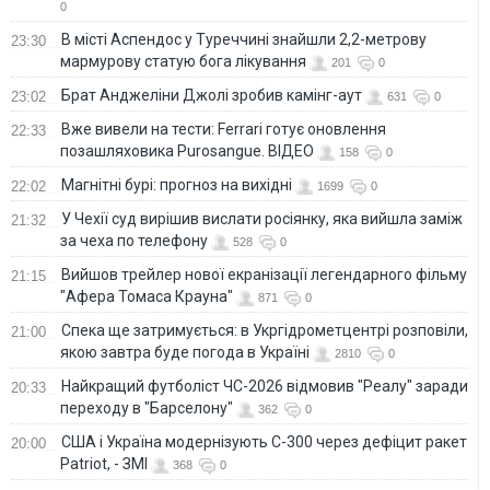
0
В місті Аспендос у Туреччині знайшли 2,2-метрову
23:30
мармурову статую бога лікування
201
0
Брат Анджеліни Джолі зробив камінг-аут
23:02
631
0
Вже вивели на тести: Ferrari готує оновлення
22:33
позашляховика Purosangue. ВІДЕО
158
0
Магнітні бурі: прогноз на вихідні
22:02
1699
0
У Чехії суд вирішив вислати росіянку, яка вийшла заміж
21:32
за чеха по телефону
528
0
Вийшов трейлер нової екранізації легендарного фільму
21:15
"Афера Томаса Крауна"
871
0
Спека ще затримується: в Укргідрометцентрі розповіли,
21:00
якою завтра буде погода в Україні
2810
0
Найкращий футболіст ЧС-2026 відмовив "Реалу" заради
20:33
переходу в "Барселону"
362
0
США і Україна модернізують С-300 через дефіцит ракет
20:00
Patriot, - ЗМІ
368
0