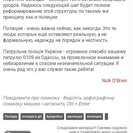
уродов. Надеюсь следующий шаг будет полное
реформирование этой структуры по такому же
принципу как и полиции.
Полиция - очень важна сейчас, как никогда. Это те
люди, которые еще оставляют реальную, а не
формальную, надежду на порядок и честность.
Патрульна поліція України - огромное спасибо вашему
патрулю 0109 из Одессы, за проявленное внимание и
небезраличие к совсем незначительной ситуации. Я
очень рад что у вас служат такие ребята!
Nick O'Brien
Повідомити про помилку - Виділіть орфографічну
помилку мишею і натисніть Ctrl + Enter
Поліція
поліція в дії
kyivpolice
милиция
полиция
Сподобався матеріал? Сміливо поділися
ним в соцмережах через ці кнопки