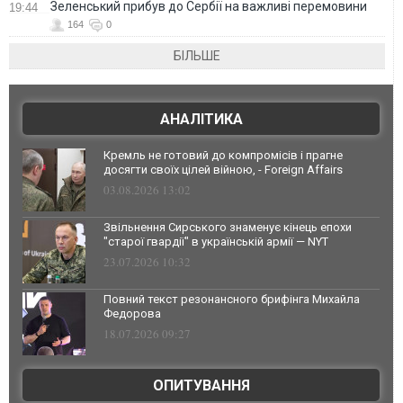
Зеленський прибув до Сербії на важливі перемовини
19:44
164
0
БІЛЬШЕ
АНАЛІТИКА
Кремль не готовий до компромісів і прагне
досягти своїх цілей війною, - Foreign Affairs
03.08.2026 13:02
Звільнення Сирського знаменує кінець епохи
"старої гвардії" в українській армії — NYT
23.07.2026 10:32
Повний текст резонансного брифінга Михайла
Федорова
18.07.2026 09:27
ОПИТУВАННЯ