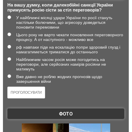
На вашу думку, коли далекобійні санкції України
примусять росію сісти за стіл переговорів?
У найближчі місяці удари України по росії стануть
настільки болючими, що агресору доведеться
поновити перемовини
Цього року не варто чекати поновлення переговорного
процесу. А от наступного - можливо все
рф навпаки піде на ескалацію попри здоровий глузд і
намагатиметься триматися до останнього
Найближчим часом росія може погодитись на
переговори, але серйозних намірів росіяни не
матимуть
Вже давно не роблю жодних прогнозів щодо
завершення війни
ФОТО