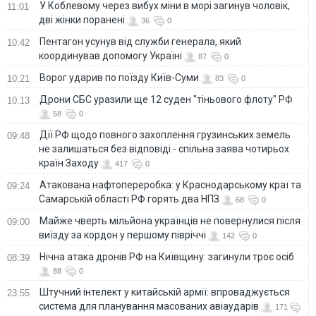
У Коблевому через вибух міни в морі загинув чоловік,
11:01
дві жінки поранені
36
0
Пентагон усунув від служби генерала, який
10:42
координував допомогу Україні
87
0
Ворог ударив по поїзду Київ-Суми
10:21
83
0
Дрони СБС уразили ще 12 суден "тіньового флоту" РФ
10:13
58
0
Дії РФ щодо повного захоплення грузинських земель
09:48
не залишаться без відповіді - спільна заява чотирьох
країн Заходу
417
0
Атакована нафтопереробка: у Краснодарському краї та
09:24
Самарській області РФ горять два НПЗ
68
0
Майже чверть мільйона українців не повернулися після
09:00
виїзду за кордон у першому півріччі
142
0
Нічна атака дронів РФ на Київщину: загинули троє осіб
08:39
88
0
Штучний інтелект у китайській армії: впроваджується
23:55
система для планування масованих авіаударів
171