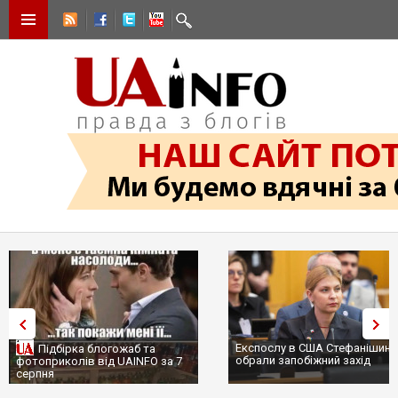
Експослу в США Стефанішиній
Підбірка блогожаб та
обрали запобіжний захід
фотоприколів від UAINFO за 7
серпня