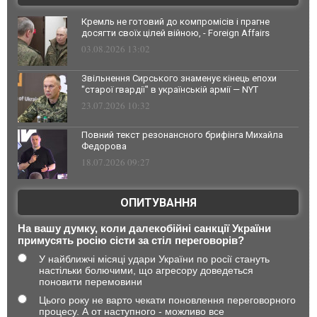
Кремль не готовий до компромісів і прагне
досягти своїх цілей війною, - Foreign Affairs
03.08.2026 13:02
Звільнення Сирського знаменує кінець епохи
"старої гвардії" в українській армії — NYT
23.07.2026 10:32
Повний текст резонансного брифінга Михайла
Федорова
18.07.2026 09:27
ОПИТУВАННЯ
На вашу думку, коли далекобійні санкції України
примусять росію сісти за стіл переговорів?
У найближчі місяці удари України по росії стануть
настільки болючими, що агресору доведеться
поновити перемовини
Цього року не варто чекати поновлення переговорного
процесу. А от наступного - можливо все