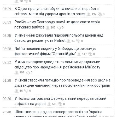
60
0
В Одесі пролунали вибухи та почалися перебої зі
07:29
світлом: місто під ударом дронів та ракет
132
0
Російському Бєлгороду вночі не дала спати серія
06:33
потужних вибухів
103
0
У Німеччині фіксували підозрілі польоти дронів над
05:25
базою, де ремонтують Patriot
61
0
Netflix поселив людину у білборді, що рекламує
03:28
фантастичний фільм "Останній дім"
147
0
У яких випадках доведеться замінити радянське
02:22
свідоцтво про народження: роз'яснення Мін'юсту
291
0
У Києві створили петицію про переведення всіх шкіл на
01:28
дистанціне навчання через посилення нічних обстрілів
56
0
У Польщі затримали фермера, який переорав свіжий
00:26
асфальт на дорозі
511
0
Шість хвилин на удар: експерт розповів, як Україна
23:48
може знищувати пускові установки "Іскандерів"