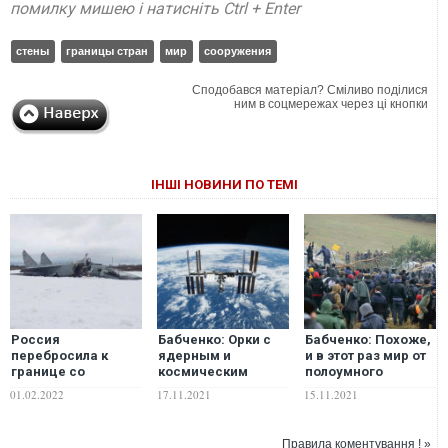
помилку мишею і натисніть Ctrl + Enter
стены
границы стран
мир
сооружения
Сподобався матеріал? Сміливо поділися
ним в соцмережах через ці кнопки
ІНШІ НОВИНИ ПО ТЕМІ
Россия
Бабченко: Орки с
Бабченко: Похоже,
перебросила к
ядерным и
и в этот раз мир от
границе со
космическим
полоумного
странами Балтии
оружием сбивают
Фюрера в
01.02.2022
17.11.2021
15.11.2021
МиГ-31ИК,
спутники и лезут из
полоумном
вооружённые
своего Мордора
Недорейхе будут
"Кинжалами", –
через границы ЕС.
спасать
Правила коментування ! »