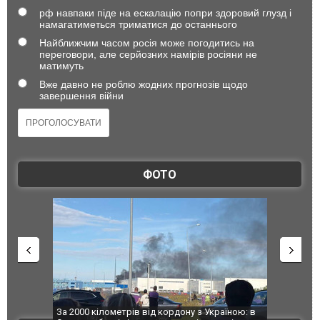
рф навпаки піде на ескалацію попри здоровий глузд і
намагатиметься триматися до останнього
Найближчим часом росія може погодитись на
переговори, але серйозних намірів росіяни не
матимуть
Вже давно не роблю жодних прогнозів щодо
завершення війни
ФОТО
по Сумах,
За 2000 кілометрів від кордону з Україною: в
"Мої іграш