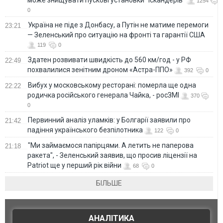
1254
0
Україна не піде з Донбасу, а Путін не матиме перемоги
23:21
— Зеленський про ситуацію на фронті та гарантії США
119
0
Здатен розвивати швидкість до 560 км/год - у РФ
22:49
похвалилися зенітним дроном «Астра-ППО»
392
0
Вибух у московському ресторані: померла ще одна
22:22
родичка російського генерала Чайка, - росЗМІ
370
0
Первинний аналіз уламків: у Болгарії заявили про
21:42
падіння українського безпілотника
122
0
"Ми займаємося папірцями. А летить не паперова
21:18
ракета", - Зеленський заявив, що просив ліцензії на
Patriot ще у перший рік війни
68
0
БІЛЬШЕ
АНАЛІТИКА