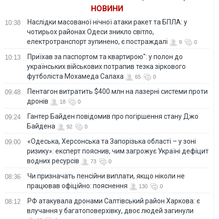
Злой одессит
Как мир за две
англосаксы. Как
НОВИНИ
недели изменился
всегда
Наслідки масованої нічної атаки ракет та БПЛА: у
10:38
чотирьох районах Одеси зникло світло,
електротранспорт зупинено, є постраждалі
9
0
Приїхав за паспортом та квартирою": у полон до
10:13
українських військових потрапив тезка зіркового
футболіста Мохамеда Салаха
65
0
Пентагон витратить $400 млн на лазерні системи проти
09:48
дронів
18
0
Гантер Байден повідомив про погіршення стану Джо
09:24
Байдена
92
0
«Одеська, Херсонська та Запорізька області – у зоні
09:00
ризику»: експерт пояснив, чим загрожує Україні дефіцит
водних ресурсів
73
0
Чи призначать пенсійни виплати, якщо ніколи не
08:36
працював офіційно: пояснення
130
0
РФ атакувала дронами Салтівський район Харкова: є
08:12
влучання у багатоповерхівку, двоє людей загинули