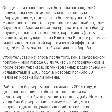
Он сделан из заполненных бетоном заграждений,
напичканных чувствительным электронным
оборудованием, став частью более крупного $9-
миллионного проекта по установке видеонаблюдения.
Саудовская Аравия пытается прекратить контрабанду
оружия, взрывчатых веществ, наркотиков (в том
числе ката, популярного на Ближнем Востоке растения,
вызывающего легкий наркотический эффект) и
людей из Йемена, но это была тяжелая борьба.
Строительство началось после того, как в саудовском
приграничном городе было убито 36 пограничников и
после серии терактов, организованных радикальными
исламистами в 2003 году, в которых погибло 50
человек и сотни были ранены.
Работа над барьером прекратилась в 2004 году, и
должностные лица с обеих сторон пошли на
переговоры, чтобы определить свою судьбу. Йемен
уподобил барьер израильскому и заявил, что он
нарушает договор, указывающий, что никакие
вооруженные силы не могут быть расположены