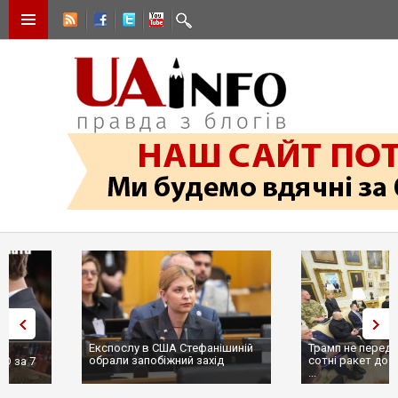
Експослу в США Стефанішиній
Трамп не передасть Україні
обрали запобіжний захід
сотні ракет до Patriot, бо у С
...