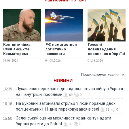
ІНШІ НОВИНИ ПО ТЕМІ
Костянтинівка,
РФ намагається
Головні
Слов'янськ та
логістично
нововведення
Краматорськ
ізолювати
серпня: як в Україні
стануть головними
захисників
зміняться
08.08.2026
04.08.2026
01.08.2026
цілями осіннього
Слов’янська і
соцвиплати,
наступу РФ -
Краматорська для
мобілізаційні
Максим Жорін
наступу на ці міста
норми та
Правила коментування ! »
— ISW
комуналка
НОВИНИ
Лукашенко переклав відповідальність за війну в Україні
16:39
на її внутрішні проблеми
69
0
На Буковині затримали стрільця, який поранив двох
16:16
поліцейських і 11 днів переховувався в селі
51
0
Зеленський оцінив можливості країн світу надати
15:50
Україні ракети до Patriot
65
0