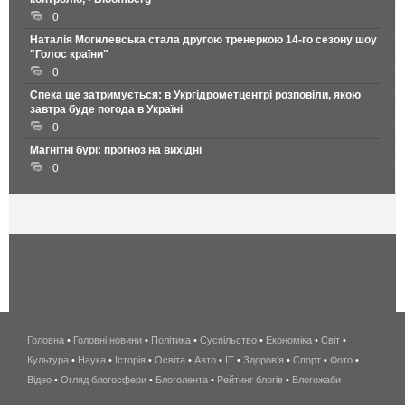
0
Наталія Могилевська стала другою тренеркою 14-го сезону шоу
"Голос країни"
0
Спека ще затримується: в Укргідрометцентрі розповіли, якою
завтра буде погода в Україні
0
Магнітні бурі: прогноз на вихідні
0
Головна
•
Головні новини
•
Політика
•
Суспільство
•
Економіка
беспроводной
•
Світ
•
Культура
•
Наука
•
Історія
•
Освіта
•
Авто
•
IT
•
Здоров'я
интернет
•
Спорт
•
Фото
•
Відео
•
Огляд блогосфери
•
Блоголента
•
Рейтинг блогів
киев
•
Блогожаби
и