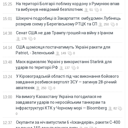
На території Болгарії поблизу кордону з Румунією впав
15:25
та вибухнув невідомий безпілотник
51
0
Шокуючі подробиці із Закарпаття: омбудсмен Лубінець
15:01
розкрив схему у Берегівському РТЦК та СП
250
0
Сенат США не дав Трампу грошей на війну з Іраном
14:38
178
0
США щомісяця постачатимуть Україні ракети для
14:14
Patriot, - Зеленський
149
0
Маск відмовляє Україні у використанні Starlink для
13:48
ударів по території РФ
137
0
У Кіровоградській області під час виконання бойового
13:24
завдання розбився вертоліт ЗСУ — загинув 28-річний
авіатехнік
250
0
На вимогу Казахстану Україна погодилася не
13:00
завдавати ударів по неросійським танкерам та
інфраструктурі КТК у Чорному морі — Bloomberg
82
0
Окупанти за ніч випустили 6 «Іскандерів», ракети С-400
12:37