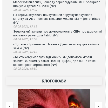
Мессі хотіли вбити, Роналду переслідували: ФБР розкрило
шокуючі деталі ЧС-2026 (NV)
08.08.2026, 17:30
На Теремках у Києві призупинили вирубку парку після
мітингу за участі сотень місцевих мешканців — фото, відео
(NV)
08.08.2026, 17:15
Зеленський заявив про домовленості з США про щомісячні
поставки ракет для Patriot (NV)
08.08.2026, 17:00
«Відтепер Ярошенко». Наталка Денисенко вдруге вийшла
заміж (NV)
08.08.2026, 16:45
«То хто кому має бути вдячний?». Як допомога Україні
живить економіку самої Польщі: цифри, про які не каже
канцелярія Навроцького (NV)
08.08.2026, 16:30
БЛОГОЖАБИ