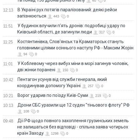
та понад 150 дронів різного типу
60
0
В Україні рух потягів паралізований: деякі рейси
12:13
запізнюються
443
0
У будинок влучили п'ять дронів: подробиці удару по
11:51
Київській області, де загинули люди
317
0
Костянтинівка, Слов'янськ та Краматорськ стануть
11:25
головними цілями осіннього наступу РФ - Максим Жорін
94
0
У Коблевому через вибух міни в морі загинув чоловік,
11:01
дві жінки поранені
150
0
Пентагон усунув від служби генерала, який
10:42
координував допомогу Україні
257
0
Ворог ударив по поїзду Київ-Суми
10:21
219
0
Дрони СБС уразили ще 12 суден "тіньового флоту" РФ
10:13
108
0
Дії РФ щодо повного захоплення грузинських земель
09:48
не залишаться без відповіді - спільна заява чотирьох
країн Заходу
1298
0