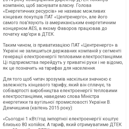
компанію, щоб заснувати власну. Голова
«Енергетичних ресурсів» не називає можливих
кінцевих покупців ПАТ «Центренерго», але його
самого пов'язують із американським енергетичним
концерном AES, в якому Фаворов працював до
початку кар'єри в ДТЕК.
Таким чином, із приватизацією ПАТ «Центренерго» в
Україні не залишиться державних компаній у сегменті
генерації електроенергії тепловими електростанціями.
Ці підприємства перейдуть у приватні руки і не відомо,
як це позначить на тарифах для населення.
Для того щоб читач зрозумів наскільки значною є
залежність кінцевого тарифу, який він сплачує, та
собівартості виробництва електроенергії тепловими
електростанціями, наведемо слова Міністра
енергетики та вугільної промисловості України В.
Демчишина (квітень 2015 року):
«Сьогодні 1 кВт/год імпортної електроенергії коштує
близько 80 копійок. А тариф, який отримуватиме ДТЕК