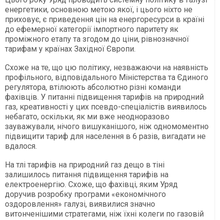
енергетики, основною метою якої, і цього ніхто не
приховує, є приведення цін на енергоресурси в країні
до ефемерної категорії імпортного паритету як
проміжного етапу та згодом до ціни, рівнозначної
тарифам у країнах Західної Європи.
Схоже на те, що цю політику, незважаючи на наявність
профільного, відповідального Міністерства та Єдиного
регулятора, втілюють абсолютно різні команди
фахівців. У питанні підвищення тарифів на природний
газ, креативності у цих псевдо-спеціалістів виявилось
небагато, оскільки, як ми вже неодноразово
зауважували, нічого вишуканішого, ніж одномоментно
підвищити тариф для населення в 6 разів, вигадати не
вдалося.
На тлі тарифів на природний газ дещо в тіні
залишилось питання підвищення тарифів на
електроенергію. Схоже, що фахівці, яким Уряд
доручив розробку програми «економічного
оздоровлення» галузі, виявилися значно
витонченішими стратегами, ніж їхні колеги по газовій