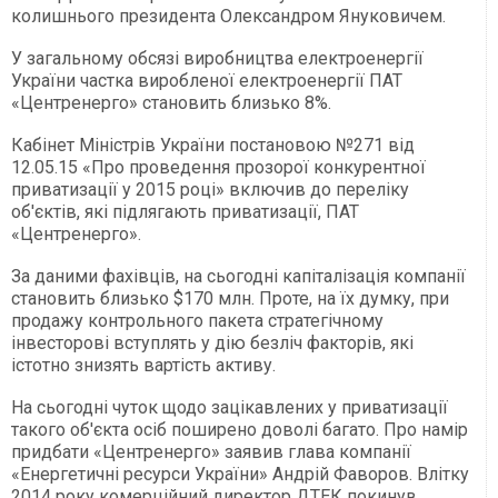
колишнього президента Олександром Януковичем.
У загальному обсязі виробництва електроенергії
України частка виробленої електроенергії ПАТ
«Центренерго» становить близько 8%.
Кабінет Міністрів України постановою №271 від
12.05.15 «Про проведення прозорої конкурентної
приватизації у 2015 році» включив до переліку
об'єктів, які підлягають приватизації, ПАТ
«Центренерго».
За даними фахівців, на сьогодні капіталізація компанії
становить близько $170 млн. Проте, на їх думку, при
продажу контрольного пакета стратегічному
інвесторові вступлять у дію безліч факторів, які
істотно знизять вартість активу.
На сьогодні чуток щодо зацікавлених у приватизації
такого об'єкта осіб поширено доволі багато. Про намір
придбати «Центренерго» заявив глава компанії
«Енергетичні ресурси України» Андрій Фаворов. Влітку
2014 року комерційний директор ДТЕК покинув