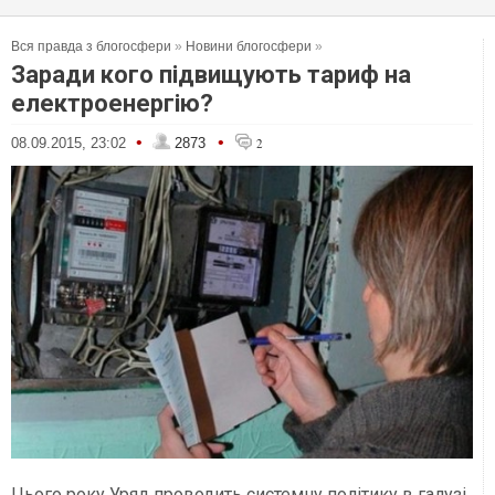
Вся правда з блогосфери
»
Новини блогосфери
»
Заради кого підвищують тариф на
електроенергію?
•
•
08.09.2015, 23:02
2873
2
Цього року Уряд проводить системну політику в галузі