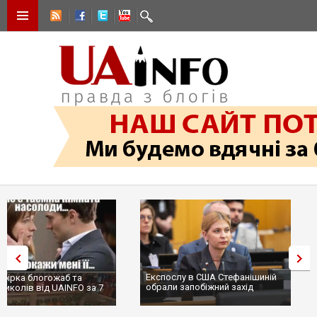
Експослу в США Стефанішиній
Трамп не передасть Україні
обрали запобіжний захід
сотні ракет до Patriot, бо у С
...