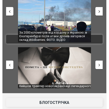
по Сумах,
За 2000 кілометрів від кордону з Україною: в
"Мої іграш
траждали
Єкатеринбурзі після атаки дронів загорівся
суперкарів
ВІДЕО
ині. ФОТО
склад Wildberries. ФОТО. ВІДЕО
оновлення
Вийшов трейлер нової екранізації легендарного
Зеленський
фільму "Афера Томаса Крауна"
перемовин
БЛОГОСТРІЧКА