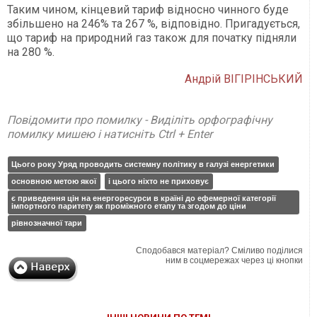
Таким чином, кінцевий тариф відносно чинного буде
збільшено на 246% та 267 %, відповідно. Пригадується,
що тариф на природний газ також для початку підняли
на 280 %.
Андрій ВІГІРІНСЬКИЙ
Повідомити про помилку - Виділіть орфографічну
помилку мишею і натисніть Ctrl + Enter
Цього року Уряд проводить системну політику в галузі енергетики
основною метою якої
і цього ніхто не приховує
є приведення цін на енергоресурси в країні до ефемерної категорії
імпортного паритету як проміжного етапу та згодом до ціни
рівнозначної тари
Сподобався матеріал? Сміливо поділися
ним в соцмережах через ці кнопки