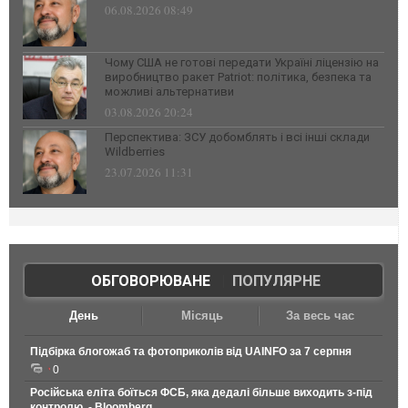
06.08.2026 08:49
Чому США не готові передати Україні ліцензію на
виробництво ракет Patriot: політика, безпека та
можливі альтернативи
03.08.2026 20:24
Перспектива: ЗСУ добомблять і всі інші склади
Wildberries
23.07.2026 11:31
ОБГОВОРЮВАНЕ
|
ПОПУЛЯРНЕ
День
Місяць
За весь час
Підбірка блогожаб та фотоприколів від UAINFO за 7 серпня
0
Російська еліта боїться ФСБ, яка дедалі більше виходить з-під
контролю, - Bloomberg