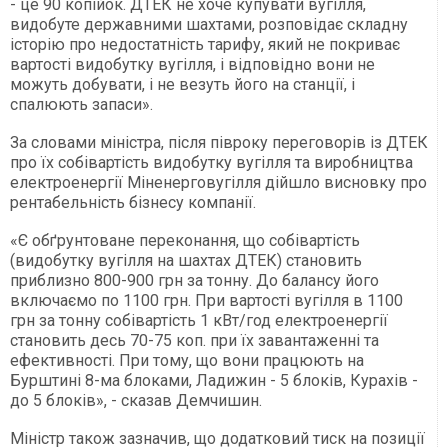
- це 90 копійок. ДТЕК не хоче купувати вугілля,
видобуте державними шахтами, розповідає складну
історію про недостатність тарифу, який не покриває
вартості видобутку вугілля, і відповідно вони не
можуть добувати, і не везуть його на станції, і
спалюють запаси».
За словами міністра, після півроку переговорів із ДТЕК
про їх собівартість видобутку вугілля та виробництва
електроенергії Міненерговугілля дійшло висновку про
рентабельність бізнесу компанії.
«Є обґрунтоване переконання, що собівартість
(видобутку вугілля на шахтах ДТЕК) становить
приблизно 800-900 грн за тонну. До балансу його
включаємо по 1100 грн. При вартості вугілля в 1100
грн за тонну собівартість 1 кВт/год електроенергії
становить десь 70-75 коп. при їх завантаженні та
ефективності. При тому, що вони працюють на
Бурштині 8-ма блоками, Ладижин - 5 блоків, Курахів -
до 5 блоків», - сказав Демчишин.
Міністр також зазначив, що додатковий тиск на позиції