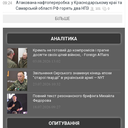
Атакована нафтопереробка: у Краснодарському краї та
09:24
Самарській області РФ горять два НПЗ
101
0
БІЛЬШЕ
АНАЛІТИКА
Кремль не готовий до компромісів і прагне
досягти своїх цілей війною, - Foreign Affairs
03.08.2026 13:02
Звільнення Сирського знаменує кінець епохи
"старої гвардії" в українській армії — NYT
23.07.2026 10:32
Повний текст резонансного брифінга Михайла
Федорова
18.07.2026 09:27
ОПИТУВАННЯ