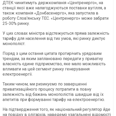
ДТЕК чинитимуть держкомпанія «Центренерго», на
станції якої вже налагоджуються поставки вугілля, а
також компанія «Донбасенерго», яка запустила в
роботу Слов'янську ТЕС. «Центренерго» може забрати
25-30% ринку.
У цих словах міністра відстежується пряма залежність
тарифу для населення від тих умов, які ринку диктує
монополіст.
Поряд з цим остання цитата протирічить урядовим
трендам, за яким заплановано передати у приватну
власність єдине підприємство, яке мало можливість
впливати на цей сегмент ринку генерування
електроенергії.
Таким чином, ми ризикуємо по завершенні
приватизаційного процесу потрапити в повну
залежність від бажань монополістів швидше від їх
апетитів при формуванні тарифу на електроенергію.
На підтвердження того, як національний регулятор йде
на повідку в олігархів, наведемо узагальнені відомості