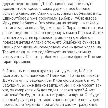
других переговоров. Для Украины главное тянуть
время, чтобы кремлевских дурачок все больше
увязал в санкциях, Сирии, внутренних проблемах и т.д..
ЕдиноОтбросы уже проиграли выборы губернатора
Иркутской области. Это реакция на пожары в тайге и
пофигизма власти к бедам людей. Параллельно с этим
растет недовольство в среде мусульман России. Даже
главного муфтия пришлось привлекать, чтобы он
поведал детям Аллаха о том, что бомбежка сунитов в
Сирии российскими самолетами очень даже халяльна.
Только вряд ли это подействует на радикальных
исламистов. Так что проблемы на этом фронте России
гарантированы.
6. А теперь вопрос к аудитории - думаете, Кабаев
всего этого не понимает? Понимает. Точно понимает.
Думаете он не задушил бы Киев силой если бы мог?
Задушил бы, уже давно задушил бы. Но не может. Так
что, он смирился и будет сидеть сложа руки? А вот
нихрена! Он будет шатать ситуацию изнутри. Он будет
каждый раунд переговоров превращать в почву для
протестов в Украине. При этом он своим гражданам