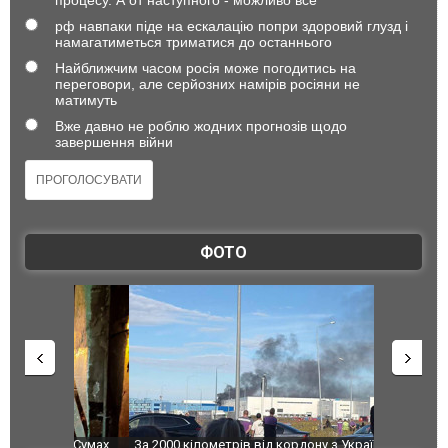
рф навпаки піде на ескалацію попри здоровий глузд і
намагатиметься триматися до останнього
Найближчим часом росія може погодитись на
переговори, але серйозних намірів росіяни не
матимуть
Вже давно не роблю жодних прогнозів щодо
завершення війни
ФОТО
по Сумах,
За 2000 кілометрів від кордону з Україною: в
"Мої іграш