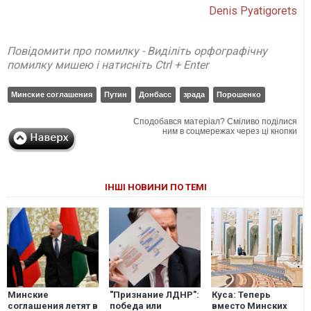
Denis Pyatigorets
Повідомити про помилку - Виділіть орфографічну
помилку мишею і натисніть Ctrl + Enter
Минские соглашения
Путин
Донбасс
зрада
Порошенко
Сподобався матеріал? Сміливо поділися
ним в соцмережах через ці кнопки
ІНШІ НОВИНИ ПО ТЕМІ
Минские
"Признание ЛДНР":
Куса: Теперь
соглашения летят в
победа или
вместо Минских