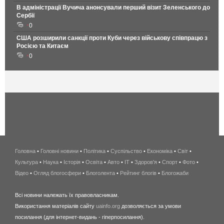
В адміністрації Вучича анонсували перший візит Зеленського до
Сербії
0
США розширили санкції проти Куби через військову співпрацю з
Росією та Китаєм
0
Головна
•
Головні новини
•
Політика
•
Суспільство
•
Економіка
беспроводной
•
Світ
•
Культура
•
Наука
•
Історія
•
Освіта
•
Авто
•
IT
•
Здоров'я
интернет
•
Спорт
•
Фото
•
Відео
•
Огляд блогосфери
•
Блоголента
•
Рейтинг блогів
киев
•
Блогожаби
и
Всі новини належать їх правовласникам.
область
Використання матеріалів сайту
uainfo.org
дозволяється за умови
wimax
посилання (для інтернет-видань - гіперпосилання).
интернет