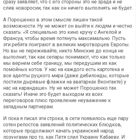
сразу заявляет, что с его стороны это не зрада и не
слив новоросии, так как он ничего выполнять не будет.
А Порошенко в этом смысле лишен такой
возможности. Ну не может он выйти к людям и честно
сказать: «Я специально это кино кручу с Ангелой и
Франсуа, чтобы время потянуть максимально. Пусть
эти ребята поиграют в великих миротворцев Европы.
Но вы не переживайте, никто Минские до конца не
выполнит, так как сепары понимают, что как только
мы вернем себе границу, мы передушим их как
помойных котов. У нас на каждого есть картотека и
все адепты руцкого мира (даже дибилоиды, которые
постили дырявые флажки на аватарках Вконтакте) у
нас на карандаше». Ну не может Порошенко так
сказать! Иначе это будет выходом из всех
переговоров плюс проявление неуважение к
западным партнерам.
И пока я писал эти строки, в сети появилось еще пару
сотен репостов заявлений политических блюдков,
которые продолжают качать украинский народ
лозунгами про то, как Петя слил Украину Кабаеву. И