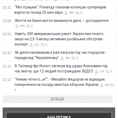
"Мої іграшки": Роналду показав колекцію суперкарів
23:31
вартістю понад 25 млн євро
364
0
Життя на Землі могло виникнути двічі, – дослідження
23:00
443
0
Навіть 300 американських ракет Україні вистачить
22:53
лише на 2,5-3 місяці активних російських обстрілів -
експерт
121
0
Як діяти пасажирам у разі загрози під час подорожі -
22:42
поради від "Укрзалізниці"
162
0
В Таїланді футболіст загинув від удару блискавки під
22:31
час матчу: ще 12 людей постраждали. ВІДЕО
174
0
"Немає чіткого „ні“", - Михайло Федоров не відкидає
22:13
повернення на посаду міністра оборони України
110
0
БІЛЬШЕ
АНАЛІТИКА