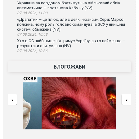
Українців за кордоном братимуть на військовий облік
автоматично — постанова Кабміну (NV)
07.08.2026, 11:00
«Драпатий — це плюс, але є деякі нюанси». Серж Марко
пояснив, чому роль головнокомандувача ЗСУ у нинішній
системі обмежена (NV)
07.08.2026, 10:48
Хто в ЄС найбільше підтримує Україну, а хто найменше —
результати опитування (NV)
07.08.2026, 10:36
БЛОГОЖАБИ