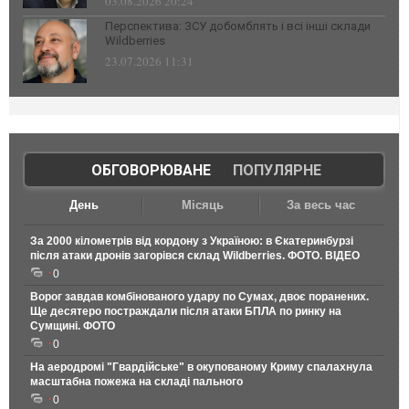
03.08.2026 20:24
Перспектива: ЗСУ добомблять і всі інші склади
Wildberries
23.07.2026 11:31
ОБГОВОРЮВАНЕ
|
ПОПУЛЯРНЕ
День
Місяць
За весь час
За 2000 кілометрів від кордону з Україною: в Єкатеринбурзі
після атаки дронів загорівся склад Wildberries. ФОТО. ВІДЕО
0
Ворог завдав комбінованого удару по Сумах, двоє поранених.
Ще десятеро постраждали після атаки БПЛА по ринку на
Сумщині. ФОТО
0
На аеродромі "Гвардійське" в окупованому Криму спалахнула
масштабна пожежа на складі пального
0