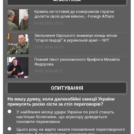
Кремль не готовий до компромісів і прагне
досягти своїх цілей війною, - Foreign Affairs
03.08.2026 13:02
Звільнення Сирського знаменує кінець епохи
"старої гвардії" в українській армії — NYT
23.07.2026 10:32
Повний текст резонансного брифінга Михайла
Федорова
18.07.2026 09:27
ОПИТУВАННЯ
На вашу думку, коли далекобійні санкції України
примусять росію сісти за стіл переговорів?
У найближчі місяці удари України по росії стануть
настільки болючими, що агресору доведеться
поновити перемовини
Цього року не варто чекати поновлення переговорного
процесу. А от наступного - можливо все