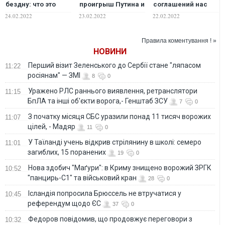
бездну: что это
проигрыш Путина и
соглашений нас
означает для
что это означает
будут бить через
24.02.2022
23.02.2022
22.02.2022
Украины — BBC
для Украины?
"независимые"
ОРДЛО и
российские войска
Правила коментування ! »
НОВИНИ
Перший візит Зеленського до Сербії стане "ляпасом
11:22
росіянам" — ЗМІ
8
0
Уражено РЛС раннього виявлення, ретранслятори
11:15
БпЛА та інші об'єкти ворога,- Генштаб ЗСУ
7
0
З початку місяця СБС уразили понад 11 тисяч ворожих
11:07
цілей, - Мадяр
11
0
У Таїланді учень відкрив стрілянину в школі: семеро
11:01
загиблих, 15 поранених
19
0
Нова здобич "Маґури": в Криму знищено ворожий ЗРГК
10:52
"панцирь-С1" та військовий кран
28
0
Ісландія попросила Брюссель не втручатися у
10:45
референдум щодо ЄС
37
0
Федоров повідомив, що продовжує переговори з
10:32