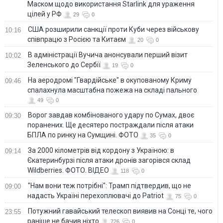
Маском щодо використання Starlink для ураження
цілей у РФ
29
0
США розширили санкції проти Куби через військову
10:16
співпрацю з Росією та Китаєм
20
0
В адміністрації Вучича анонсували перший візит
10:02
Зеленського до Сербії
19
0
На аеродромі "Гвардійське" в окупованому Криму
09:46
спалахнула масштабна пожежа на складі пального
49
0
Ворог завдав комбінованого удару по Сумах, двоє
09:30
поранених. Ще десятеро постраждали після атаки
БПЛА по ринку на Сумщині. ФОТО
35
0
За 2000 кілометрів від кордону з Україною: в
09:14
Єкатеринбурзі після атаки дронів загорівся склад
Wildberries. ФОТО. ВІДЕО
118
0
"Нам вони теж потрібні": Трамп підтвердив, що не
09:00
надасть Україні перехоплювачі до Patriot
75
0
Потужний гавайський телескоп виявив на Сонці те, чого
23:55
раніше не бачив ніхто
726
0