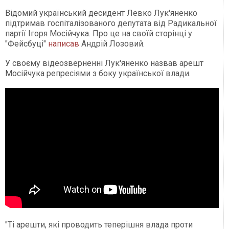
Відомий український десидент Левко Лук'яненко
підтримав госпіталізованого депутата від Радикальної
партії Ігоря Мосійчука. Про це на своїй сторінці у
"Фейсбуці"
написав
Андрій Лозовий.
У своєму відеозверненні Лук'яненко назвав арешт
Мосійчука репресіями з боку української влади.
"Ті арешти, які проводить теперішня влада проти