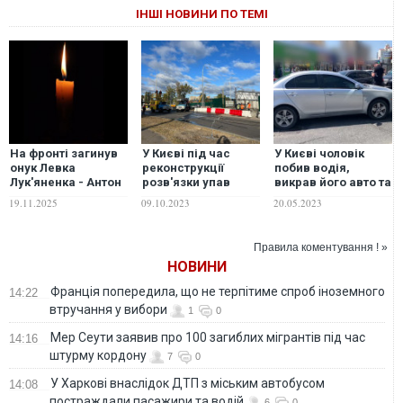
ІНШІ НОВИНИ ПО ТЕМІ
На фронті загинув
У Києві під час
У Києві чоловік
онук Левка
реконструкції
побив водія,
Лук'яненка - Антон
розв'язки упав
викрав його авто та
Стасів
будівельний кран.
потрапив у ДТП.
19.11.2025
09.10.2023
20.05.2023
Рух наземного
ВІДЕО
транспорту на
Оболоні
Правила коментування ! »
відновлено. ФОТО
НОВИНИ
Франція попередила, що не терпітиме спроб іноземного
14:22
втручання у вибори
1
0
Мер Сеути заявив про 100 загиблих мігрантів під час
14:16
штурму кордону
7
0
У Харкові внаслідок ДТП з міським автобусом
14:08
постраждали пасажири та водій
6
0