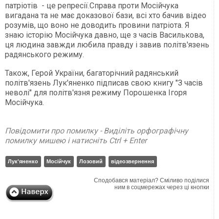
патріотів - це репресії.Справа проти Мосійчука
вигадана та не має доказової бази, всі хто бачив відео
розумів, що воно не доводить провини патріота. Я
знаю історію Мосійчука давно, ще з часів Василькова,
ця людина завжди любила правду і завив політв'язень
радянського режиму.
Також, Герой України, багаторічний радянський
політв'язень Лук'яненко підписав свою книгу "З часів
неволі" для політв'язня режиму Порошенка Ігоря
Мосійчука.
Повідомити про помилку - Виділіть орфографічну
помилку мишею і натисніть Ctrl + Enter
Лук'яненко
Мосійчук
Лозовий
відеозвернення
Сподобався матеріал? Сміливо поділися
ним в соцмережах через ці кнопки