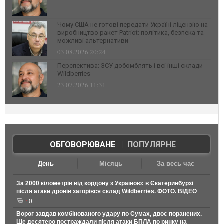
Чому США не готові передати Україні ліцензію на
виробництво ракет Patriot: політика, безпека та
можливі альтернативи
03.08.2026 20:24
Перспектива: ЗСУ добомблять і всі інші склади
Wildberries
23.07.2026 11:31
ОБГОВОРЮВАНЕ
|
ПОПУЛЯРНЕ
День
Місяць
За весь час
За 2000 кілометрів від кордону з Україною: в Єкатеринбурзі
після атаки дронів загорівся склад Wildberries. ФОТО. ВІДЕО
0
Ворог завдав комбінованого удару по Сумах, двоє поранених.
Ще десятеро постраждали після атаки БПЛА по ринку на