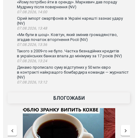
«Йому потрібно йти в оренду». Маркевич дав пораду
Мудрику після повернення (NV)
07.08.2026, 14:00
Сірий імпорт смартфонів в Україні нарешті зазнає удару
(NV)
07.08.2026, 13:48
«Ми були в шоці». Ковтун, який змінив громадянство,
згадав початок вторгнення Росії (NV)
07.08.2026, 13:36
Такого з 2009-го не було. Частка безнадійних кредитів
в українських банках впала до мінімуму за 17 років (NV)
07.08.2026, 13:24
Динамо прописало суму відступних у 50 млн євро
в контракті найкращого бомбардира команди — журналіст
(NV)
07.08.2026, 13:12
БЛОГОЖАБИ