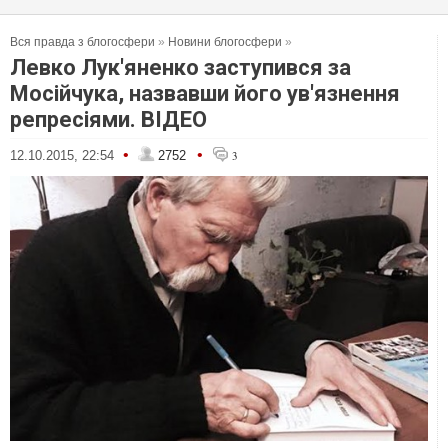
Вся правда з блогосфери
»
Новини блогосфери
»
Левко Лук'яненко заступився за
Мосійчука, назвавши його ув'язнення
репресіями. ВІДЕО
•
•
12.10.2015, 22:54
2752
3