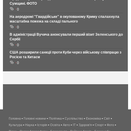
Сумщині. ФОТО
0
На аеродромі "Гвардійське" в окупованому Криму спалахнула
масштабна пожежа на складі пального
0
В адміністрації Вучича анонсували перший візит Зеленського до
Сербії
0
США розширили санкції проти Куби через військову співпрацю з
Росією та Китаєм
0
Головна
•
Головні новини
•
Політика
•
Суспільство
•
Економіка
беспроводной
•
Світ
•
Культура
•
Наука
•
Історія
•
Освіта
•
Авто
•
IT
•
Здоров'я
интернет
•
Спорт
•
Фото
•