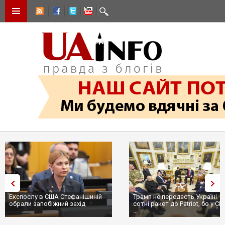
Експослу в США Стефанішиній
Трамп не передасть Україні
обрали запобіжний захід
сотні ракет до Patriot, бо у С
...