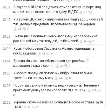
В окупованій Ялті повідомляють про атаку на порт: над
14:01
містом навис стовп чорного диму. ВІДЕО
27
0
У Харкові ДБР затримало капітана Нацгвардії, який за 8
13:44
тис. доларів продавав "легальний виїзд" за кордон
34
0
Ситуація на Вовчанському напрямку: через брак сил
13:31
росіяни змінили тактику дій, - військовий
44
0
Хусити обстріляли Саудівську Аравію: одинадцять
13:22
постраждалих
41
0
Зросла кількість загиблих внаслідок російської
13:14
масованої атаки 5 серпня
25
0
У Москві пролунав потужний вибух: стіни та вікна
13:08
тремтіли по всьому місту
247
0
Пробитий один із найзахищеніших районів: Плетенчук
13:02
прокоментував удар по кораблях ФСБ у Керчі
121
0
Україна ніколи не визнає окупацію Росією частини Грузії
12:51
- МЗС
41
0