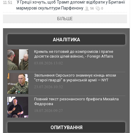
У Греції хочуть, щоб Трамп допоміг відібрати у Британії
11:51
мармурові скульптури Парфенону
56
0
БІЛЬШЕ
АНАЛІТИКА
Кремль не готовий до компромісів і прагне
досягти своїх цілей війною, - Foreign Affairs
03.08.2026 13:02
Звільнення Сирського знаменує кінець епохи
"старої гвардії" в українській армії — NYT
23.07.2026 10:32
Повний текст резонансного брифінга Михайла
Федорова
18.07.2026 09:27
ОПИТУВАННЯ