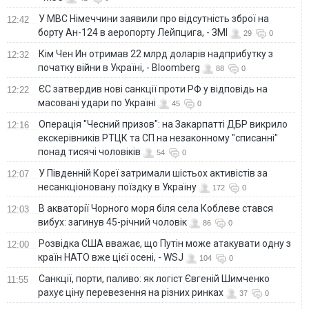
У МВС Німеччини заявили про відсутність зброї на
12:42
борту Ан-124 в аеропорту Лейпцига, - ЗМІ
29
0
Кім Чен Ин отримав 22 млрд доларів надприбутку з
12:32
початку війни в Україні, - Bloomberg
88
0
ЄС затвердив нові санкції проти РФ у відповідь на
12:22
масовані удари по Україні
45
0
Операція "Чесний призов": на Закарпатті ДБР викрило
12:16
екскерівників РТЦК та СП на незаконному "списанні"
понад тисячі чоловіків
54
0
У Південній Кореї затримали шістьох активістів за
12:07
несанкціоновану поїздку в Україну
172
0
В акваторії Чорного моря біля села Коблеве стався
12:03
вибух: загинув 45-річний чоловік
86
0
Розвідка США вважає, що Путін може атакувати одну з
12:00
країн НАТО вже цієї осені, - WSJ
104
0
Санкції, порти, паливо: як логіст Євгеній Шимченко
11:55
рахує ціну перевезення на різних ринках
37
0