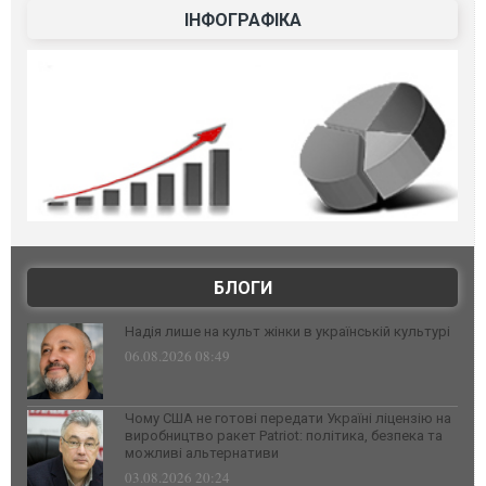
ІНФОГРАФІКА
БЛОГИ
Надія лише на культ жінки в українській культурі
06.08.2026 08:49
Чому США не готові передати Україні ліцензію на
виробництво ракет Patriot: політика, безпека та
можливі альтернативи
03.08.2026 20:24