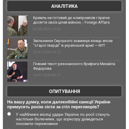
АНАЛІТИКА
Кремль не готовий до компромісів і прагне
досягти своїх цілей війною, - Foreign Affairs
03.08.2026 13:02
Звільнення Сирського знаменує кінець епохи
"старої гвардії" в українській армії — NYT
23.07.2026 10:32
Повний текст резонансного брифінга Михайла
Федорова
18.07.2026 09:27
ОПИТУВАННЯ
На вашу думку, коли далекобійні санкції України
примусять росію сісти за стіл переговорів?
У найближчі місяці удари України по росії стануть
настільки болючими, що агресору доведеться
поновити перемовини