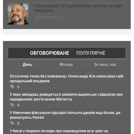
Перспектива: ЗСУ добомблять і всі інші склади
Wildberries
23.07.2026 11:31
ОБГОВОРЮВАНЕ
|
ПОПУЛЯРНЕ
День
Місяць
За весь час
Остаточна точка без повернень: Олександр Усік анонсував свій
прощальний поєдинок
0
У яких випадках доведеться замінити радянське свідоцтво про
народження: роз'яснення Мін'юсту
0
У Німеччині фіксували підозрілі польоти дронів над базою, де
ремонтують Patriot
0
У Києві створили петицію про переведення всіх шкіл на