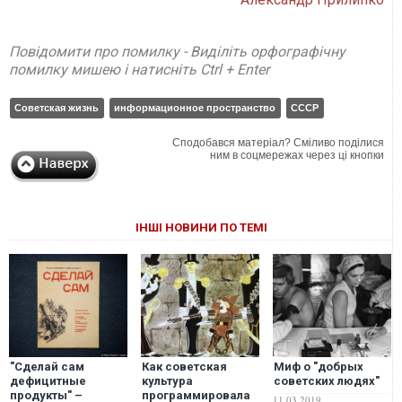
Повідомити про помилку - Виділіть орфографічну
помилку мишею і натисніть Ctrl + Enter
Советская жизнь
информационное пространство
СССР
Сподобався матеріал? Сміливо поділися
ним в соцмережах через ці кнопки
ІНШІ НОВИНИ ПО ТЕМІ
"Сделай сам
Как советская
Миф о "добрых
дефицитные
культура
советских людях"
продукты" –
программировала
11.03.2019