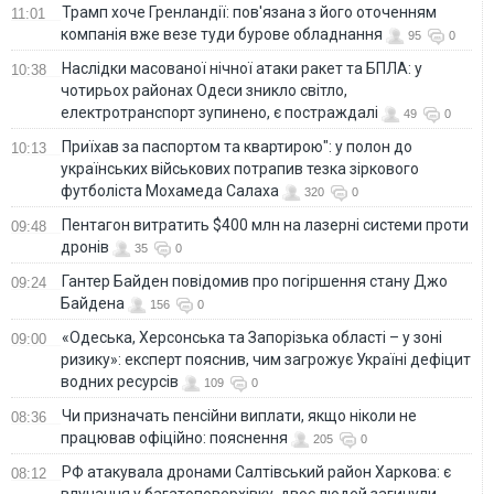
Трамп хоче Гренландії: пов'язана з його оточенням
11:01
компанія вже везе туди бурове обладнання
95
0
Наслідки масованої нічної атаки ракет та БПЛА: у
10:38
чотирьох районах Одеси зникло світло,
електротранспорт зупинено, є постраждалі
49
0
Приїхав за паспортом та квартирою": у полон до
10:13
українських військових потрапив тезка зіркового
футболіста Мохамеда Салаха
320
0
Пентагон витратить $400 млн на лазерні системи проти
09:48
дронів
35
0
Гантер Байден повідомив про погіршення стану Джо
09:24
Байдена
156
0
«Одеська, Херсонська та Запорізька області – у зоні
09:00
ризику»: експерт пояснив, чим загрожує Україні дефіцит
водних ресурсів
109
0
Чи призначать пенсійни виплати, якщо ніколи не
08:36
працював офіційно: пояснення
205
0
РФ атакувала дронами Салтівський район Харкова: є
08:12
влучання у багатоповерхівку, двоє людей загинули