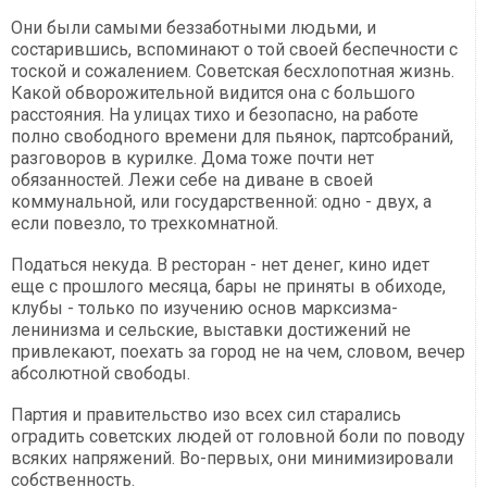
Они были самыми беззаботными людьми, и
состарившись, вспоминают о той своей беспечности с
тоской и сожалением. Советская бесхлопотная жизнь.
Какой обворожительной видится она с большого
расстояния. На улицах тихо и безопасно, на работе
полно свободного времени для пьянок, партсобраний,
разговоров в курилке. Дома тоже почти нет
обязанностей. Лежи себе на диване в своей
коммунальной, или государственной: одно - двух, а
если повезло, то трехкомнатной.
Податься некуда. В ресторан - нет денег, кино идет
еще с прошлого месяца, бары не приняты в обиходе,
клубы - только по изучению основ марксизма-
ленинизма и сельские, выставки достижений не
привлекают, поехать за город не на чем, словом, вечер
абсолютной свободы.
Партия и правительство изо всех сил старались
оградить советских людей от головной боли по поводу
всяких напряжений. Во-первых, они минимизировали
собственность.