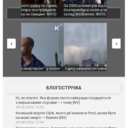
по Сумах,
За 2000 кілометрів від кордону з Україною: в
"Мої іграш
траждали
Єкатеринбурзі після атаки дронів загорівся
суперкарів
ВІДЕО
ині. ФОТО
склад Wildberries. ФОТО. ВІДЕО
": у полон
Одесу накрила потужна злива з градом та
Вже вивели 
в тезка
ураганним вітром
позашляхов
лаха
БЛОГОСТРІЧКА
Ні, не спагеті. Яка форма пасти найкраще поєднується
з вершковими соусами — і чому (NV)
09.08.2026, 13:00
Колишній морпіх США, якого ув’язнили в Росії, може бути
на межі смерті — Reuters (NV)
09.08.2026, 12:45