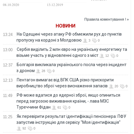
настольная книга
на нищету. ФОТО
08.10.2020
13.12.2019
советской нищеты.
ФОТО
Правила коментування ! »
НОВИНИ
На Одещині через атаку РФ обмежили рух до пунктів
13:24
пропуску на кордоні з Молдовою
3
0
Сербія виділить 2 млн євро на українську енергетику та
13:00
візьме участь у відновленні одного з міст
12
0
Болгарія викликала українського посла через інцидент
12:37
з дроном
28
0
Пентагон вимагає від ВПК США різко прискорити
12:13
виробництво зброї через виснаження запасів
20
0
РФ може вдатися до ядерної зброї, якщо опиниться
11:49
перед загрозою виживання країни, - лава МЗС
Туреччини Фідан
61
0
Як перевірити результат ідентифікації пенсіонера: ПФУ
11:25
запустив інструкцію для сервісу "Моя ідентифікація"
92
0