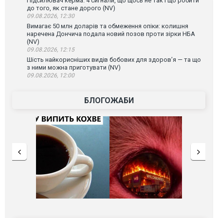
Підсилювач керма. 4 сигнали, що щось не так і що робити
до того, як стане дорого (NV)
09.08.2026, 12:30
Вимагає 50 млн доларів та обмеження опіки: колишня
наречена Дончича подала новий позов проти зірки НБА
(NV)
09.08.2026, 12:15
Шість найкорисніших видів бобових для здоров’я — та що
з ними можна приготувати (NV)
09.08.2026, 12:00
БЛОГОЖАБИ