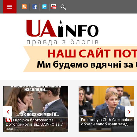
Експослу в США Стефанішині
Підбірка блогожаб та
обрали запобіжний захід
фотоприколів від UAINFO за 7
серпня