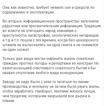
Она, как известно, требует немало сил и средств по
содержанию и эксплуатации.
Во-вторых, информационное пространство заполняла
радостная или просветительная информация. Традиция
во власти не отягощать народ знаниями о
преступности, катастрофах, экологических негараздах
и т.д и т.п. пошла с тех времен, когда без цензорского
штампа не выпускалась ни одна газета и не снимался
ни один сюжет.
Только две вещи могли омрачить жизнь советских
граждан: прогноз погоды и репортажи из капстран. Но
квинтэссенцией счастливого советского бытия я бы
назвал отсутствие любого вида конкуренции.
Заводу не надо было с кем-то тягаться по линии
производства, а человеку не за чем было рвать жилы,
чтобы заработать. Наоборот, лентяям жилось лучше,
чем трудягам, которыми закрывали все дырки в
планах.