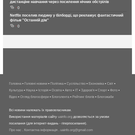
дистанціне навчання через посилення нічних обстрілів
0
Netflix поселив людину у білборді, що рекламує фантастичний
фільм "Останній дім"
0
Головна
•
Головні новини
•
Політика
•
Суспільство
•
Економіка
беспроводной
•
Світ
•
Культура
•
Наука
•
Історія
•
Освіта
•
Авто
•
IT
•
Здоров'я
интернет
•
Спорт
•
Фото
•
Відео
•
Огляд блогосфери
•
Блоголента
•
Рейтинг блогів
киев
•
Блогожаби
и
Всі новини належать їх правовласникам.
область
Використання матеріалів сайту
uainfo.org
дозволяється за умови
wimax
посилання (для інтернет-видань - гіперпосилання).
интернет
Про нас
.
Контактна інформація
.
uainfo.org@gmail.com
в