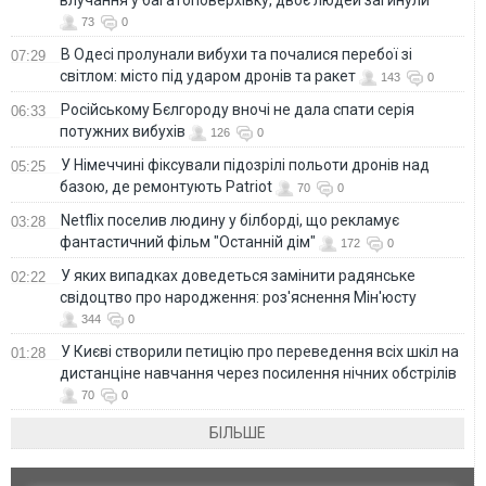
73
0
В Одесі пролунали вибухи та почалися перебої зі
07:29
світлом: місто під ударом дронів та ракет
143
0
Російському Бєлгороду вночі не дала спати серія
06:33
потужних вибухів
126
0
У Німеччині фіксували підозрілі польоти дронів над
05:25
базою, де ремонтують Patriot
70
0
Netflix поселив людину у білборді, що рекламує
03:28
фантастичний фільм "Останній дім"
172
0
У яких випадках доведеться замінити радянське
02:22
свідоцтво про народження: роз'яснення Мін'юсту
344
0
У Києві створили петицію про переведення всіх шкіл на
01:28
дистанціне навчання через посилення нічних обстрілів
70
0
БІЛЬШЕ