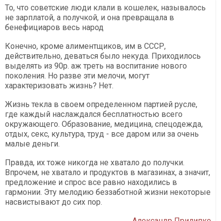
То, что советские люди клали в кошелек, называлось
не зарплатой, а получкой, и она превращала в
бенефициаров весь народ
Конечно, кроме алиментщиков, им в СССР,
действительно, деваться было некуда. Приходилось
выделять из 90р. аж треть на воспитание нового
поколения. Но разве эти мелочи, могут
характеризовать жизнь? Нет.
Жизнь текла в своем определенном партией русле,
где каждый наслаждался бесплатностью всего
окружающего. Образование, медицина, спецодежда,
отдых, секс, культура, труд - все даром или за очень
малые деньги.
Правда, их тоже никогда не хватало до получки.
Впрочем, не хватало и продуктов в магазинах, а значит,
предложение и спрос все равно находились в
гармонии. Эту мелодию беззаботной жизни некоторые
насвистывают до сих пор.
Александр Прилипко