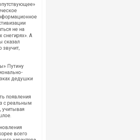
сопутствующее»
ическое
информационное
ктивизации
ться не на
 снегирях». А
ы сказал
 звучит,
ы» Путину
ионально-
азках дедушки
сть появления
аз с реальным
, учитывая
шлое.
бновления
корее всего
нного характера