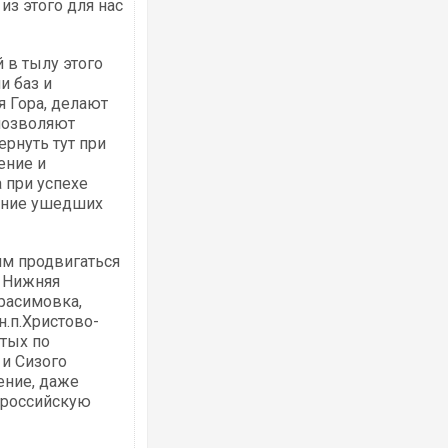
з этого для нас
 в тылу этого
и баз и
я Гора, делают
 позволяют
рнуть тут при
ение и
 при успехе
жение ушедших
им продвигаться
и Нижняя
ерасимовка,
н.п.Христово-
тых по
и Сизого
ение, даже
а российскую