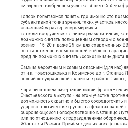
на заранее выбранном участке общего 550-км фр
Теперь попытаемся понять, где именно это возмо
субъективной точки зрения, таких участков неск
нынешний характер «перемирия» и
«отвода вооружения» с линии размежевания, кот
возможно считать полноценным отводом с воен
зрения - 15, 20 и даже 25 км для современных ВВ
соответственно возможностей войск по наращив
вряд ли возможно считать «серьёзными» дистан
Самым вероятным и самым опасным (для нас) яв
от н.п. Новотошковка и Крымское до г. Станица Л
российско-украинской границы в районе Сизого,
- при нынешнем начертании линии фронта - налич
Счастьевского выступа - на этом участке против
возможность скрытно и быстро сосредоточить и
ударные тактические группы на флангах нашей г
обороняющейся непосредственно в Станице Луг
или по отношению к подразделениям обороняющ
Жёлтого и Раевки. Причём, один из этих флангов 