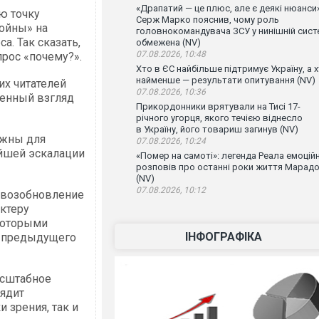
«Драпатий — це плюс, але є деякі нюанси»
ю точку
Серж Марко пояснив, чому роль
ойны» на
головнокомандувача ЗСУ у нинішній сист
а. Так сказать,
обмежена (NV)
07.08.2026, 10:48
прос «почему?».
Хто в ЄС найбільше підтримує Україну, а 
найменше — результати опитування (NV)
их читателей
07.08.2026, 10:36
оенный взгляд
Прикордонники врятували на Тисі 17-
річного угорця, якого течією віднесло
в Україну, його товариш загинув (NV)
ажны для
07.08.2026, 10:24
йшей эскалации
«Помер на самоті»: легенда Реала емоцій
розповів про останні роки життя Марад
(NV)
07.08.2026, 10:12
 возобновление
ктеру
 которыми
ІНФОГРАФІКА
е предыдущего
асштабное
лядит
 зрения, так и