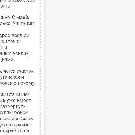
онта.
жно. С моей,
олько. Учитывая
орое вряд ли
ной точки
Т и
анию усилий,
циями.
ляется участок
уганская и
 поясню почему:
ии Станично-
ник уже имеет
 развернуть
руппы войск,
анской и Сизом
ихся в районе
опирается на