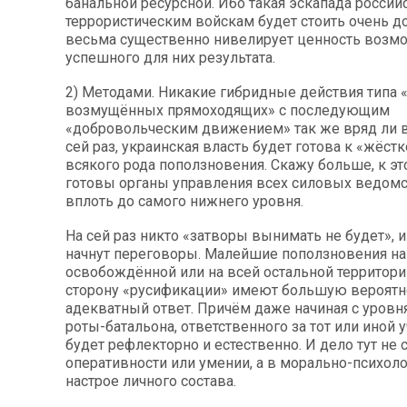
банальной ресурсной. Ибо такая эскапада россий
террористическим войскам будет стоить очень до
весьма существенно нивелирует ценность возм
успешного для них результата.
2) Методами. Никакие гибридные действия типа 
возмущённых прямоходящих» с последующим
«добровольческим движением» так же вряд ли 
сей раз, украинская власть будет готова к «жёст
всякого рода поползновения. Скажу больше, к эт
готовы органы управления всех силовых ведомс
вплоть до самого нижнего уровня.
На сей раз никто «затворы вынимать не будет», 
начнут переговоры. Малейшие поползновения на
освобождённой или на всей остальной территор
сторону «русификации» имеют большую вероятн
адекватный ответ. Причём даже начиная с уровн
роты-батальона, ответственного за тот или иной у
будет рефлекторно и естественно. И дело тут не 
оперативности или умении, а в морально-психол
настрое личного состава.