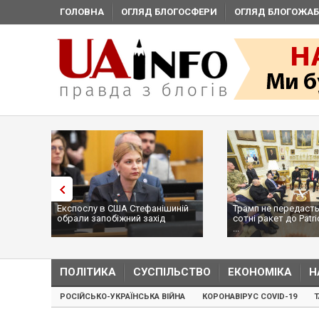
ГОЛОВНА
ОГЛЯД БЛОГОСФЕРИ
ОГЛЯД БЛОГОЖАБ
Експослу в США Стефанішиній
Трамп не передасть
обрали запобіжний захід
сотні ракет до Patri
...
ПОЛІТИКА
СУСПІЛЬСТВО
ЕКОНОМІКА
Н
РОСІЙСЬКО-УКРАЇНСЬКА ВІЙНА
КОРОНАВІРУС COVID-19