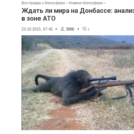
Вся правда з блогосфери
»
Новини блогосфери
»
Ждать ли мира на Донбассе: анали
в зоне АТО
•
•
23.10.2015, 07:45
3996
1