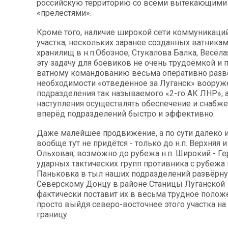
российскую территорию со всеми вытекающими и
«прелестями».
Кроме того, наличие широкой сети коммуникаций
участка, нескольких заранее созданных ватникам
хранилищ в н.п.Обозное, Стукалова Балка, Весёла
эту задачу для боевиков не очень трудоёмкой и
ватному командованию весьма оперативно разве
необходимости «отведённое за Луганск» вооруж
подразделения так называемого «2-го АК ЛНР», а
наступления осуществлять обеспечение и снаб
вперёд подразделений быстро и эффективно.
Даже малейшее продвижение, а по сути далеко 
вообще тут не придётся - только до н.п. Верхняя 
Ольховая, возможно до рубежа н.п. Широкий - Г
ударных тактических групп противника с рубежа 
Паньковка в тыл наших подразделений развёрну
Северскому Донцу в районе Станицы Луганской 
фактически поставит их в весьма трудное полож
просто выйдя северо-восточнее этого участка н
границу.