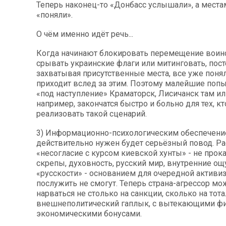
Теперь наконец-то «Донбасс услышали», а мест
«поняли».
О чём именно идёт речь...
Когда начинают блокировать перемещение воинс
срывать украинские флаги или митинговать, пос
захватывая присутственные места, все уже понял
приходит вслед за этим. Поэтому малейшие попы
«под наступление» Краматорск, Лисичанск там и
например, закончатся быстро и больно для тех, кт
реализовать такой сценарий.
3) Информационно-психологическим обеспечени
действительно нужен будет серьёзный повод. Р
«несогласие с курсом киевской хунты» - не прокат
скрепы, духовность, русский мир, внутренние о
«русскости» - основанием для очередной активи
послужить не смогут. Теперь страна-агрессор мо
нарваться не столько на санкции, сколько на тот
внешнеполитический гаплык, с вытекающими ф
экономическими бонусами.