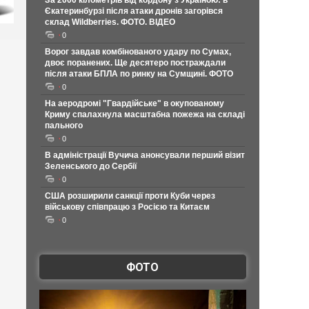
За 2000 кілометрів від кордону з Україною: в
Єкатеринбурзі після атаки дронів загорівся
склад Wildberries. ФОТО. ВІДЕО
0
Ворог завдав комбінованого удару по Сумах,
двоє поранених. Ще десятеро постраждали
після атаки БПЛА по ринку на Сумщині. ФОТО
0
На аеродромі "Гвардійське" в окупованому
Криму спалахнула масштабна пожежа на складі
пального
0
В адміністрації Вучича анонсували перший візит
Зеленського до Сербії
0
США розширили санкції проти Куби через
військову співпрацю з Росією та Китаєм
0
ФОТО