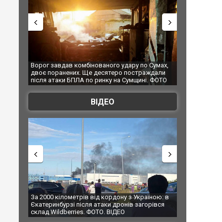
 Сумах,
За 2000 кілометрів від кордону з Україною: в
"Мої іграшки"
ждали
Єкатеринбурзі після атаки дронів загорівся
суперкарів в
. ФОТО
склад Wildberries. ФОТО. ВІДЕО
ВІДЕО
їною: в
В Таїланді футболіст загинув від удару
Топпосадовцю
рівся
блискавки під час матчу: ще 12 людей
підозру
постраждали. ВІДЕО