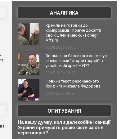
АНАЛІТИКА
Кремль не готовий до
компромісів і прагне досягти
своїх цілей війною, - Foreign
Affairs
03.08.2026 13:02
о
Звільнення Сирського знаменує
та
кінець епохи "старої гвардії" в
українській армії — NYT
23.07.2026 10:32
Повний текст резонансного
брифінга Михайла Федорова
18.07.2026 09:27
ОПИТУВАННЯ
На вашу думку, коли далекобійні санкції
ова
України примусять росію сісти за стіл
переговорів?