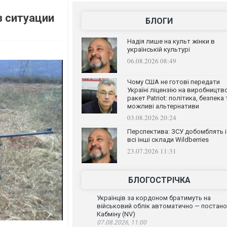
з ситуации
БЛОГИ
Надія лише на культ жінки в
українській культурі
06.08.2026 08:49
Чому США не готові передати
Україні ліцензію на виробництв
ракет Patriot: політика, безпека 
можливі альтернативи
03.08.2026 20:24
Перспектива: ЗСУ добомблять і
всі інші склади Wildberries
23.07.2026 11:31
БЛОГОСТРІЧКА
Українців за кордоном братимуть на
військовий облік автоматично — постан
Кабміну (NV)
07.08.2026, 11:00