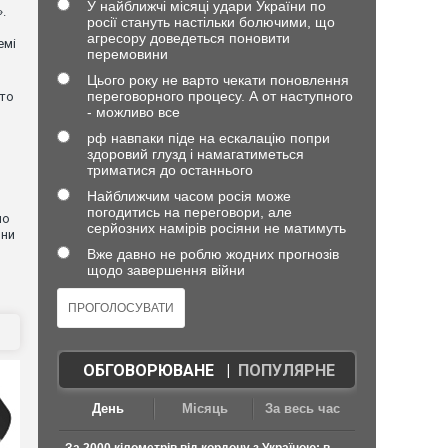
У найближчі місяці удари України по
.
росії стануть настільки болючими, що
агресору доведеться поновити
емі
перемовини
Цього року не варто чекати поновлення
переговорного процесу. А от наступного
хто
- можливо все
рф навпаки піде на ескалацію попри
здоровий глузд і намагатиметься
триматися до останнього
Найближчим часом росія може
погодитись на переговори, але
но
серйозних намірів росіяни не матимуть
они
Вже давно не роблю жодних прогнозів
щодо завершення війни
ОБГОВОРЮВАНЕ
|
ПОПУЛЯРНЕ
День
Місяць
За весь час