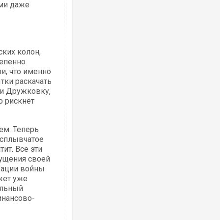
ами даже
ких колон,
тепенно
Ворог завдав комбінованого удару по
и, что именно
двоє поранених. Ще десятеро постра
після атаки БПЛА по ринку на Сумщині
тки раскачать
ли Дружковку,
о рискнёт
ем. Теперь
асплывчатое
ит. Все эти
щущения своей
зации войны
жет уже
альный
За 2000 кілометрів від кордону з Укра
инансово-
Єкатеринбурзі після атаки дронів заго
склад Wildberries. ФОТО. ВІДЕО