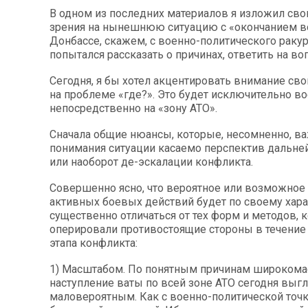
В одном из последних материалов я изложил сво
зрения на нынешнюю ситуацию с «окончанием в
Донбассе, скажем, с военно-политического ракурс
попытался рассказать о причинах, ответить на во
Сегодня, я бы хотел акцентировать внимание сво
на проблеме «где?». Это будет исключительно в
непосредственно на «зону АТО».
Сначала общие нюансы, которые, несомненно, в
понимания ситуации касаемо перспектив дальне
или наоборот де-эскалации конфликта.
Совершенно ясно, что вероятное или возможное
активных боевых действий будет по своему хара
существенно отличаться от тех форм и методов,
оперировали противостоящие стороны в течени
этапа конфликта:
1) Масштабом. По понятным причинам широком
наступление ваты по всей зоне АТО сегодня выг
маловероятным. Как с военно-политической точки