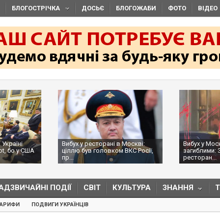
БЛОГОСТРІЧКА
ДОСЬЄ
БЛОГОЖАБИ
ФОТО
ВІДЕО
 Україні
Вибух у ресторані в Москві:
Вибух у Мос
ot, бо у США
ціллю був головком ВКС Росії,
загиблими: 
пр...
ресторан...
АДЗВИЧАЙНІ ПОДІЇ
СВІТ
КУЛЬТУРА
ЗНАННЯ
ТАРИФИ
ПОДВИГИ УКРАЇНЦІВ