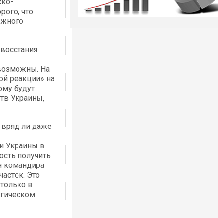
ско-
рого, что
ожного
«восстания
возможны. На
кой реакции» на
ому будут
тв Украины,
и вряд ли даже
ии Украины в
ость получить
я командира
часток. Это
столько в
огическом