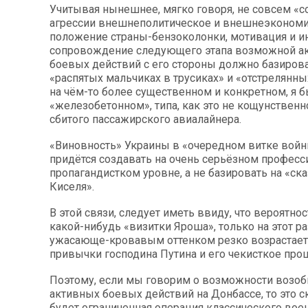
Учитывая нынешнее, мягко говоря, не совсем «
агрессии внешнеполитическое и внешнеэконом
положение страны-бензоколонки, мотивация и 
сопровождение следующего этапа возможной а
боевых действий с его стороны должно базирова
«распятых мальчиках в трусиках» и «отстрелянных
на чём-то более существенном и конкретном, я б
«железобетонном», типа, как это не кощунственно
сбитого пассажирского авиалайнера.
«Виновность» Украины в «очередном витке войн
придётся создавать на очень серьёзном професс
пропагандистком уровне, а не базировать на «ск
Киселя».
В этой связи, следует иметь ввиду, что вероятно
какой-нибудь «визитки Яроша», только на этот р
ужасающе-кровавым оттенком резко возрастает
привычки господина Путина и его чекисткое про
Поэтому, если мы говорим о возможности возо
активных боевых действий на Донбассе, то это с
будет ограниченная операция классического вое