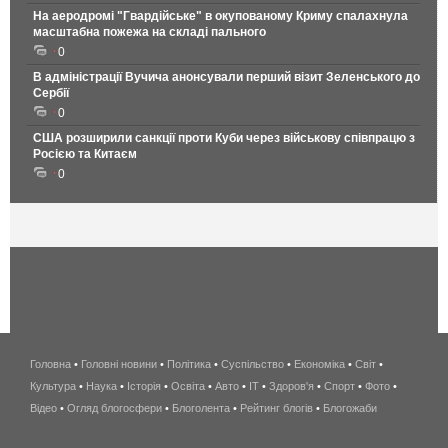
На аеродромі "Гвардійське" в окупованому Криму спалахнула
масштабна пожежа на складі пального
0
В адміністрації Вучича анонсували перший візит Зеленського до
Сербії
0
США розширили санкції проти Куби через військову співпрацю з
Росією та Китаєм
0
Головна
•
Головні новини
•
Політика
•
Суспільство
•
Економіка
беспроводной
•
Світ
•
Культура
•
Наука
•
Історія
•
Освіта
•
Авто
•
IT
•
Здоров'я
интернет
•
Спорт
•
Фото
•
Відео
•
Огляд блогосфери
•
Блоголента
•
Рейтинг блогів
киев
•
Блогожаби
и