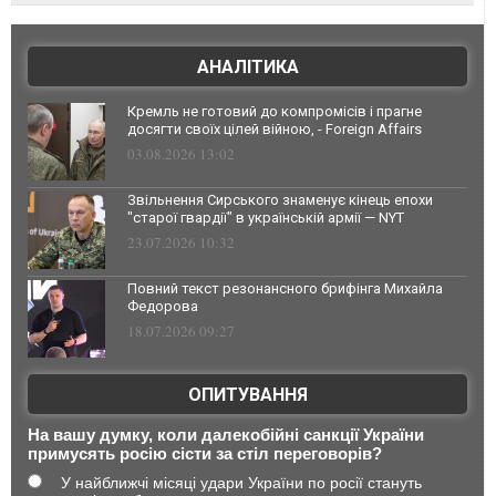
АНАЛІТИКА
Кремль не готовий до компромісів і прагне
досягти своїх цілей війною, - Foreign Affairs
03.08.2026 13:02
Звільнення Сирського знаменує кінець епохи
"старої гвардії" в українській армії — NYT
23.07.2026 10:32
Повний текст резонансного брифінга Михайла
Федорова
18.07.2026 09:27
ОПИТУВАННЯ
На вашу думку, коли далекобійні санкції України
примусять росію сісти за стіл переговорів?
У найближчі місяці удари України по росії стануть