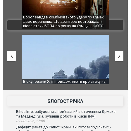
по Сумах,
За 2000 кілометрів від кордону з Україною: в
"Мої іграш
траждали
Єкатеринбурзі після атаки дронів загорівся
суперкарів
ВІДЕО
ині. ФОТО
склад Wildberries. ФОТО. ВІДЕО
о атаку на
За 2000 кілометрів від кордону з Україною: в
В Таїланді 
го диму.
Єкатеринбурзі після атаки дронів загорівся
блискавки 
склад Wildberries. ФОТО. ВІДЕО
постражда
БЛОГОСТРІЧКА
Bihus.Info: забудовник, пов’язаний з оточенням Єрмака
та Медведчука, зупинив роботи в Києві (NV)
07.08.2026, 17:00
Дефіцит ракет до Patriot: країн, які готові поділитись