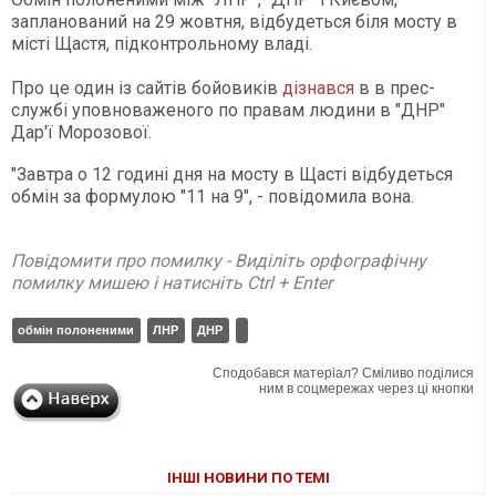
запланований на 29 жовтня, відбудеться біля мосту в
місті Щастя, підконтрольному владі.
Про це один із сайтів бойовиків
дізнався
в в прес-
службі уповноваженого по правам людини в "ДНР"
Дар'ї Морозової.
"Завтра о 12 годині дня на мосту в Щасті відбудеться
обмін за формулою "11 на 9", - повідомила вона.
Повідомити про помилку - Виділіть орфографічну
помилку мишею і натисніть Ctrl + Enter
обмін полоненими
ЛНР
ДНР
Сподобався матеріал? Сміливо поділися
ним в соцмережах через ці кнопки
ІНШІ НОВИНИ ПО ТЕМІ