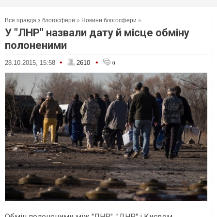
Вся правда з блогосфери
»
Новини блогосфери
»
У "ЛНР" назвали дату й місце обміну
полоненими
•
•
28.10.2015, 15:58
2610
0
Обмін полоненими між "ЛНР", "ДНР" і Києвом,