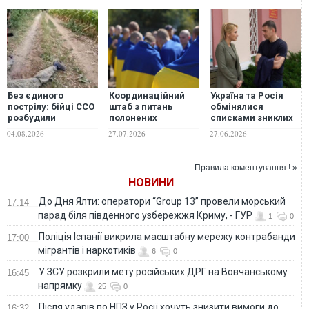
Без єдиного
Координаційний
Україна та Росія
пострілу: бійці ССО
штаб з питань
обмінялися
розбудили
полонених
списками зниклих
окупантів у
повідомив про
безвісти
04.08.2026
27.07.2026
27.06.2026
схованках і взяли в
інформаційну атаку
військових, -
полон
Лубінець
Правила коментування ! »
НОВИНИ
До Дня Ялти: оператори “Group 13” провели морський
17:14
парад біля південного узбережжя Криму, - ГУР
1
0
Поліція Іспанії викрила масштабну мережу контрабанди
17:00
мігрантів і наркотиків
6
0
У ЗСУ розкрили мету російських ДРГ на Вовчанському
16:45
напрямку
25
0
Після ударів по НПЗ у Росії хочуть знизити вимоги до
16:32