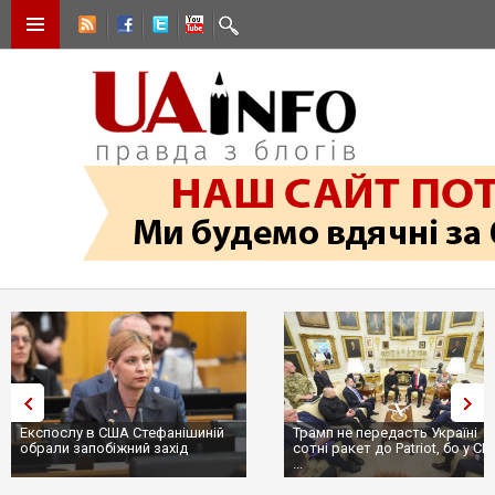
Експослу в США Стефанішиній
Трамп не передасть Україні
обрали запобіжний захід
сотні ракет до Patriot, бо у С
...