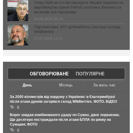
Чому США не готові передати Україні ліцензію на
виробництво ракет Patriot: політика, безпека та
можливі альтернативи
03.08.2026 20:24
Перспектива: ЗСУ добомблять і всі інші склади
Wildberries
23.07.2026 11:31
ОБГОВОРЮВАНЕ
|
ПОПУЛЯРНЕ
День
Місяць
За весь час
За 2000 кілометрів від кордону з Україною: в Єкатеринбурзі
після атаки дронів загорівся склад Wildberries. ФОТО. ВІДЕО
0
Ворог завдав комбінованого удару по Сумах, двоє поранених.
Ще десятеро постраждали після атаки БПЛА по ринку на
Сумщині. ФОТО
0