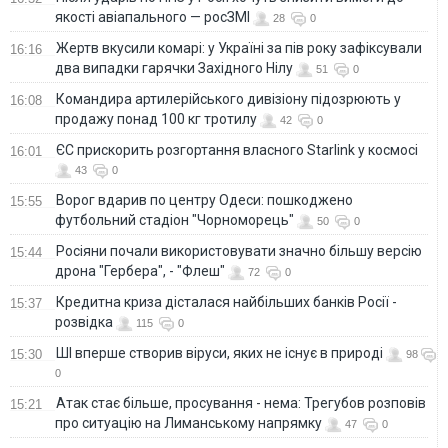
якості авіапального — росЗМІ
28
0
Жертв вкусили комарі: у Україні за пів року зафіксували
16:16
два випадки гарячки Західного Нілу
51
0
Командира артилерійського дивізіону підозрюють у
16:08
продажу понад 100 кг тротилу
42
0
ЄС прискорить розгортання власного Starlink у космосі
16:01
43
0
Ворог вдарив по центру Одеси: пошкоджено
15:55
футбольний стадіон "Чорноморець"
50
0
Росіяни почали використовувати значно більшу версію
15:44
дрона "Гербера", - "Флеш"
72
0
Кредитна криза дісталася найбільших банків Росії -
15:37
розвідка
115
0
ШІ вперше створив віруси, яких не існує в природі
15:30
98
0
Атак стає більше, просування - нема: Трегубов розповів
15:21
про ситуацію на Лиманському напрямку
47
0