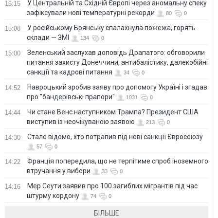
У Центральній та Східній Європі через аномальну спеку
15:15
зафіксували нові температурні рекорди
80
0
У російському Брянську спалахнула пожежа, горять
15:08
склади — ЗМІ
134
0
Зеленський заслухав доповідь Драпатого: обговорили
15:00
питання захисту Донеччини, антибалістику, далекобійні
санкції та кадрові питання
34
0
Навроцький зробив заяву про допомогу Україні і згадав
14:52
про "бандерівські прапори"
1031
0
Чи стане Венс наступником Трампа? Президент США
14:44
виступив із неочікуваною заявою
213
0
Стало відомо, хто потрапив під нові санкції Євросоюзу
14:30
57
0
Франція попередила, що не терпітиме спроб іноземного
14:22
втручання у вибори
33
0
Мер Сеути заявив про 100 загиблих мігрантів під час
14:16
штурму кордону
74
0
БІЛЬШЕ