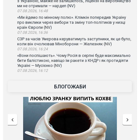
з Україною, майже не залишилось, ліцензії на виробництво
ми не отримали — нардеп (NV)
07.08.2026, 16:48
«Ми йдемо по мінному полю». Клімкін попередив Україну
про виклики через вибори та зміну топ-політиків у низці
країн Європи (NV)
07.08.2026, 16:36
СЗР за часів Умєрова керуватимуть заступники, як це було,
коли він очолював Міноборони — Железняк (NV)
07.08.2026, 16:24
«Вони поспішають». Чому Росія в серпні буде максимально
бити балістикою, навіщо їм ракети з КНДР і як протидіяти
Україні — Мусієнко (NV)
07.08.2026, 16:12
БЛОГОЖАБИ