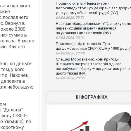
Порівнюють із «Пенісгейтом»:
нта я одолжил
велосипедисток Тур де Франс запідозри
йские
у штучному збільшенні грудей (NV)
о последнего
07.08.2026, 00:31
с. Вернул в
Називав «бандерівцями». У Гданську чоло
через «східний акцент» накинувся
 около 2000
на українця і двох поляків (NV)
вная сумма в
07.08.2026, 00:01
оллара. В марте
Приховано від сторонніх. Про
ас. Как это
що домовлялися СРСР і США у 1990 році (
06.08.2026, 23:48
Слешер Морозивник, нові пригоди
вно, но деньги
Щенячого патруля та історія одного
пограбування банку — що дивитись у кіно
тем, у кого
цього тижня (NV)
 т.д. Наконец,
06.08.2026, 23:36
 депозита в
ожил небольшую
ІНФОГРАФІКА
ном
е "Дельты".
ефону 0-800-
о Украине), по
о короткому