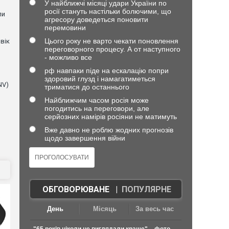
У найближчі місяці удари України по
росії стануть настільки болючими, що
ли
агресору доведеться поновити
перемовини
Цього року не варто чекати поновлення
вік
переговорного процесу. А от наступного
- можливо все
рф навпаки піде на ескалацію попри
здоровий глузд і намагатиметься
NV)
триматися до останнього
Найближчим часом росія може
погодитись на переговори, але
серйозних намірів росіяни не матимуть
Вже давно не роблю жодних прогнозів
щодо завершення війни
ОБГОВОРЮВАНЕ
|
ПОПУЛЯРНЕ
День
Місяць
За весь час