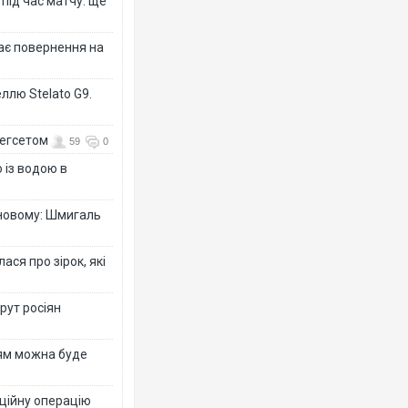
 під час матчу: ще
дає повернення на
ллю Stelato G9.
Гегсетом
59
0
 із водою в
-новому: Шмигаль
ся про зірок, які
рут росіян
рям можна буде
ційну операцію