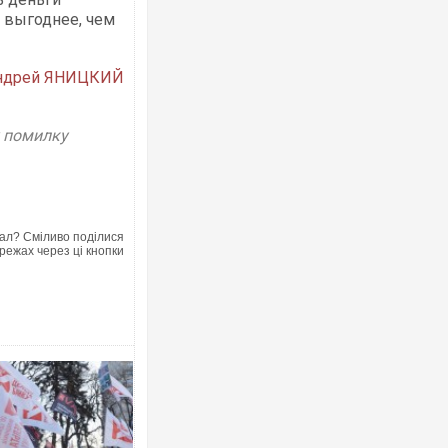
 выгоднее, чем
ндрей ЯНИЦКИЙ
у помилку
ал? Сміливо поділися
режах через ці кнопки