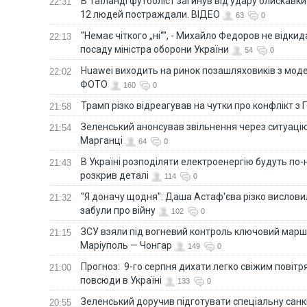
В Таїланді футболіст загинув від удару блискавки
22:31
12 людей постраждали. ВІДЕО
63
0
"Немає чіткого „ні“", - Михайло Федоров не відки
22:13
посаду міністра оборони України
54
0
Huawei виходить на ринок позашляховиків з моде
22:02
ФОТО
160
0
Трамп різко відреагував на чутки про конфлікт з 
21:58
Зеленський анонсував звільнення через ситуацію
21:54
Марганці
64
0
В Україні розподіляти електроенергію будуть по
21:43
розкрив деталі
114
0
"Я доначу щодня": Даша Астаф'єва різко висловила
21:32
забули про війну
102
0
ЗСУ взяли під вогневий контроль ключовий марш
21:15
Маріуполь — Чонгар
149
0
Прогноз: 9-го серпня дихати легко свіжим повіт
21:00
повсюди в Україні
133
0
Зеленський доручив підготувати спеціальну санк
20:55