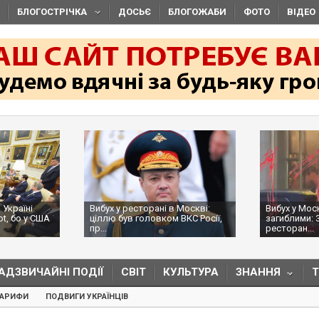
БЛОГОСТРІЧКА
ДОСЬЄ
БЛОГОЖАБИ
ФОТО
ВІДЕО
 Україні
Вибух у ресторані в Москві:
Вибух у Мос
ot, бо у США
ціллю був головком ВКС Росії,
загиблими: 
пр...
ресторан...
АДЗВИЧАЙНІ ПОДІЇ
СВІТ
КУЛЬТУРА
ЗНАННЯ
ТАРИФИ
ПОДВИГИ УКРАЇНЦІВ