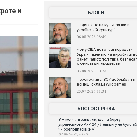
кроте и
БЛОГИ
Надія лише на культ жінки в
українській культурі
06.08.2026 08:49
Чому США не готові передати
Україні ліцензію на виробництв
ракет Patriot: політика, безпека 
можливі альтернативи
03.08.2026 20:24
Перспектива: ЗСУ добомблять і
всі інші склади Wildberries
23.07.2026 11:31
БЛОГОСТРІЧКА
У Німеччині заявили, що на борту
українського Ан-124 у Лейпцигу не було зб
чи боєприпасів (NV)
07.08.2026, 01:01