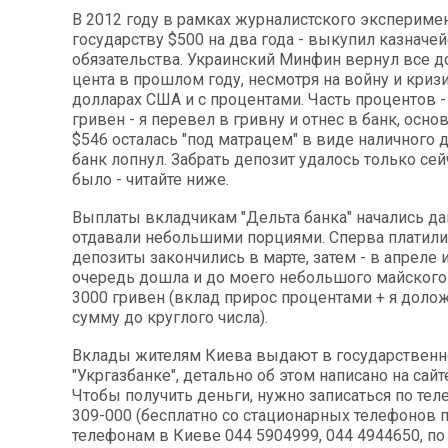
В 2012 году в рамках журналистского экспериме
государству $500 на два года - выкупил казначе
обязательства. Украинский Минфин вернул все д
цента в прошлом году, несмотря на войну и кризи
долларах США и с процентами. Часть процентов -
гривен - я перевел в гривну и отнес в банк, осно
$546 осталась "под матрацем" в виде наличного д
банк лопнул. Забрать депозит удалось только сейч
было - читайте ниже.
Выплаты вкладчикам "Дельта банка" начались да
отдавали небольшими порциями. Сперва платили 
депозиты закончились в марте, затем - в апреле и
очередь дошла и до моего небольшого майского
3000 гривен (вклад прирос процентами + я дол
сумму до круглого числа).
Вклады жителям Киева выдают в государствен
"Укргазбанке", детально об этом написано на сайт
Чтобы получить деньги, нужно записаться по тел
309-000 (бесплатно со стационарных телефонов п
телефонам в Киеве 044 5904999, 044 4944650, п