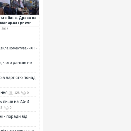
ьта банк. Драка на
иллиарда гривен
6.2018
вила коментування ! »
, чого раніше не
рів вартістю понад
ення
126
0
ь лише на 2,5-3
37
0
і - поради від