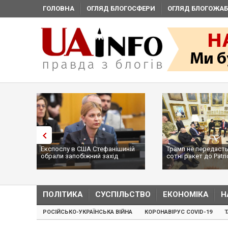
ГОЛОВНА
ОГЛЯД БЛОГОСФЕРИ
ОГЛЯД БЛОГОЖАБ
Експослу в США Стефанішиній
Трамп не передасть
обрали запобіжний захід
сотні ракет до Patri
...
ПОЛІТИКА
СУСПІЛЬСТВО
ЕКОНОМІКА
Н
РОСІЙСЬКО-УКРАЇНСЬКА ВІЙНА
КОРОНАВІРУС COVID-19