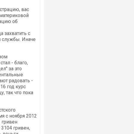
страцию, вас
 материковой
рацию об
а захватить с
й службы. Иначе
Росія атакувала Суми КАБами: пошко
торговельний центр, будинки, є постр
ФОТО
зом
тал - благо,
ел" за это
ентальные
ют радовать -
16 год курс
у, так что пока
стского
мя с ноября 2012
Топпосадовцю Повітряних Сил вручил
2 гривен
підозру
 3104 гривен,
ь деньги