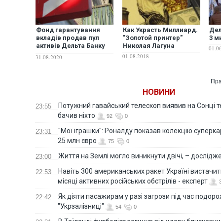
Фонд гарантування
Как Украсть Миллиард.
Дел
вкладів продав пул
"Золотой принтер"
3 м
активів Дельта Банку
Николая Лагуна
01.0
на 20 млрд гривень
01.08.2018
31.08.2020
Пра
НОВИНИ
Потужний гавайський телескоп виявив на Сонці те
23:55
бачив ніхто
92
0
"Мої іграшки": Роналду показав колекцію суперка
23:31
25 млн євро
75
0
Життя на Землі могло виникнути двічі, – дослідж
23:00
Навіть 300 американських ракет Україні вистачит
22:53
місяці активних російських обстрілів - експерт
Як діяти пасажирам у разі загрози під час подорож
22:42
"Укрзалізниці"
54
0