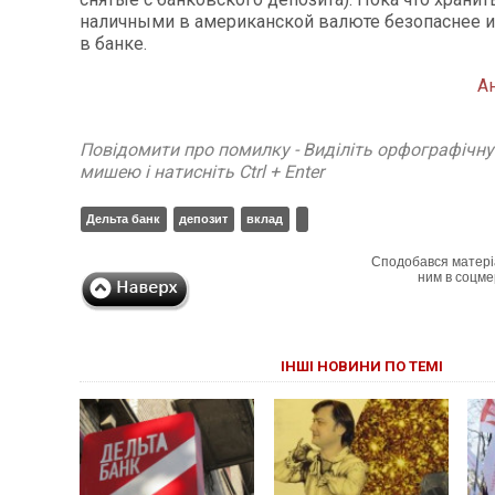
наличными в американской валюте безопаснее и
в банке.
А
Повідомити про помилку - Виділіть орфографічн
мишею і натисніть Ctrl + Enter
Дельта банк
депозит
вклад
Сподобався матері
ним в соцме
ІНШІ НОВИНИ ПО ТЕМІ