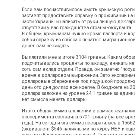
Если вам посчастливилось иметь крымскую реги
заставят предоставить справку о проживании на
части Украины и написать от руки личную декла
отсутствии у вас гражданства страны-оккупанта.
В общем, крымчанам нужно кроме паспорта и код
собой справку из собеса с печатью миграционно
денег вам не видать.
Выплатили мне в итоге 3104 гривны. Каким обра
подсчитывались проценты по вкладу, вникать не с
хоть сам вклад отдали. Правда, он заметно "похуд
время в долларовом выражении. Зато эксперим
долларовые сбережения под подушкой продолжа
день ото дня доллар все крепче. В бюджете на 20
доллара заложен на уровне 24,1 гривен за единиц
нет смысла менять доллары.
Итого: общая сумма вложений в рамках журнали
эксперимента составила 5701 гривну (за все вре
года). На сегодня эта сумма превратилась в 1566
(эквивалент $546 наличными по курсу НБУ и еще
снятые с банковского депозита). Пока что хранит