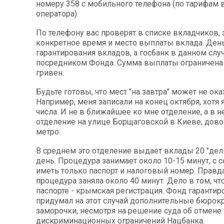
номеру 358 с мобильного телефона (по тарифам 
оператора).
По телефону вас проверят в списке вкладчиков, 
конкретное время и место выплаты вклада. Ден
гарантирования вкладов, а госбанк в данном слу
посредником Фонда. Сумма выплаты ограничена 
гривен.
Будьте готовы, что мест "на завтра" может не ока
Например, меня записали на конец октября, хотя я
числа. И не в ближайшее ко мне отделение, а в 
отделение на улице Борщаговской в Киеве, дово
метро.
В среднем это отделение выдает вклады 20 "дел
день. Процедура занимает около 10-15 минут, с 
иметь только паспорт и налоговый номер. Правда
процедура заняла около 40 минут. Дело в том, чт
паспорте - крымская регистрация. Фонд гарантир
придумал на этот случай дополнительные бюрок
заморочки, несмотря на решение суда об отмене
дискриминационных ограничений Нацбанка.