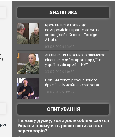
АНАЛІТИКА
Кремль не готовий до
компромісів і прагне досягти
своїх цілей війною, - Foreign
Affairs
03.08.2026 13:02
о
Звільнення Сирського знаменує
та
кінець епохи "старої гвардії" в
українській армії — NYT
23.07.2026 10:32
Повний текст резонансного
брифінга Михайла Федорова
18.07.2026 09:27
ОПИТУВАННЯ
На вашу думку, коли далекобійні санкції
рої
України примусять росію сісти за стіл
переговорів?