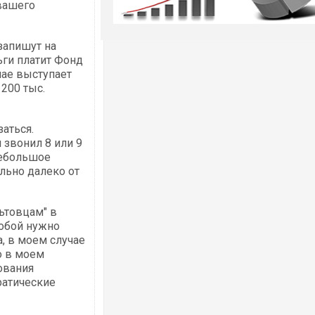
вашего
запишут на
ьги платит Фонд
чае выступает
200 тыс.
заться.
 звонил 8 или 9
небольшое
льно далеко от
ьтовцам" в
собой нужно
, в моем случае
о в моем
ования
ратические