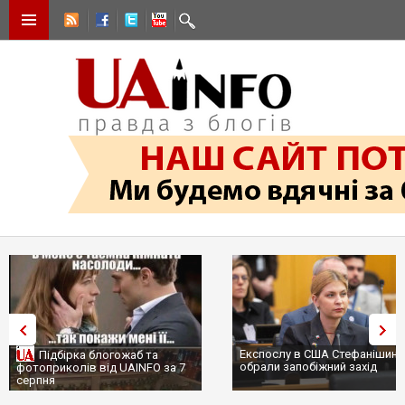
Експослу в США Стефанішині
Підбірка блогожаб та
обрали запобіжний захід
фотоприколів від UAINFO за 7
серпня