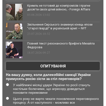
Кремль не готовий до компромісів і прагне
досягти своїх цілей війною, - Foreign Affairs
03.08.2026 13:02
Звільнення Сирського знаменує кінець епохи
"старої гвардії" в українській армії — NYT
23.07.2026 10:32
Повний текст резонансного брифінга Михайла
Федорова
18.07.2026 09:27
ОПИТУВАННЯ
На вашу думку, коли далекобійні санкції України
примусять росію сісти за стіл переговорів?
У найближчі місяці удари України по росії стануть
настільки болючими, що агресору доведеться
поновити перемовини
Цього року не варто чекати поновлення переговорного
процесу. А от наступного - можливо все