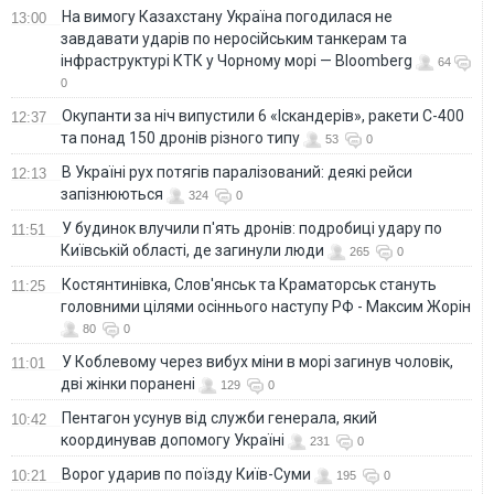
На вимогу Казахстану Україна погодилася не
13:00
завдавати ударів по неросійським танкерам та
інфраструктурі КТК у Чорному морі — Bloomberg
64
0
Окупанти за ніч випустили 6 «Іскандерів», ракети С-400
12:37
та понад 150 дронів різного типу
53
0
В Україні рух потягів паралізований: деякі рейси
12:13
запізнюються
324
0
У будинок влучили п'ять дронів: подробиці удару по
11:51
Київській області, де загинули люди
265
0
Костянтинівка, Слов'янськ та Краматорськ стануть
11:25
головними цілями осіннього наступу РФ - Максим Жорін
80
0
У Коблевому через вибух міни в морі загинув чоловік,
11:01
дві жінки поранені
129
0
Пентагон усунув від служби генерала, який
10:42
координував допомогу Україні
231
0
Ворог ударив по поїзду Київ-Суми
10:21
195
0