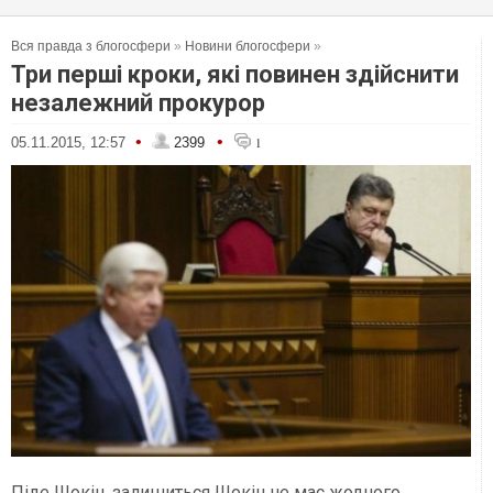
Вся правда з блогосфери
»
Новини блогосфери
»
Три перші кроки, які повинен здійснити
незалежний прокурор
•
•
05.11.2015, 12:57
2399
1
Піде Шокін, залишиться Шокін не має жодного