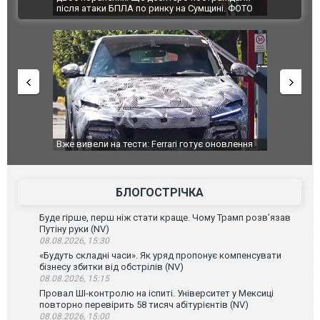
ВІДЕО
ині. ФОТО
склад Wildberries. ФОТО. ВІДЕО
оновлення
Вийшов трейлер нової екранізації легендарного
Зеленський
фільму "Афера Томаса Крауна"
перемовин
БЛОГОСТРІЧКА
Буде гірше, перш ніж стати краще. Чому Трамп розв’язав
Путіну руки (NV)
08.08.2026, 15:30
«Будуть складні часи». Як уряд пропонує компенсувати
бізнесу збитки від обстрілів (NV)
08.08.2026, 15:15
Провал ШІ-контролю на іспиті. Університет у Мексиці
повторно перевірить 58 тисяч абітурієнтів (NV)
08.08.2026, 15:00