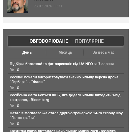
23.07.2026 11:31
ОБГОВОРЮВАНЕ
|
ПОПУЛЯРНЕ
День
Місяць
За весь час
Підбірка блогожаб та фотоприколів від UAINFO за 7 серпня
0
Росіяни почали використовувати значно більшу версію дрона
"Гербера", - "Флеш"
0
Російська еліта боїться ФСБ, яка дедалі більше виходить з-під
контролю, - Bloomberg
0
Наталія Могилевська стала другою тренеркою 14-го сезону шоу
"Голос країни"
0
Кредитна криза дісталася найбільших банків Росії - розвідка