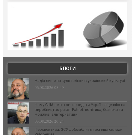
БЛОГИ
Надія лише на культ жінки в українській культурі
06.08.2026 08:49
Чому США не готові передати Україні ліцензію на
виробництво ракет Patriot: політика, безпека та
можливі альтернативи
03.08.2026 20:24
Перспектива: ЗСУ добомблять і всі інші склади
Wildberries