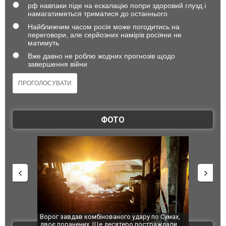
рф навпаки піде на ескалацію попри здоровий глузд і
намагатиметься триматися до останнього
Найближчим часом росія може погодитись на
переговори, але серйозних намірів росіяни не
матимуть
Вже давно не роблю жодних прогнозів щодо
завершення війни
ФОТО
по Сумах,
За 2000 кілометрів від кордону з Україною: в
"Мої іграш
траждали
Єкатеринбурзі після атаки дронів загорівся
суперкарів