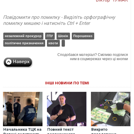
Повідомити про помилку - Виділіть орфографічну
помилку мишею і натисніть Ctrl + Enter
незалежний прокурор
ГПУ
Шокін
Порошенко
політичне призначення
квоти
Сподобався матеріал? Сміливо поділися
ним в соцмережах через ці кнопки
ІНШІ НОВИНИ ПО ТЕМІ
Начальника ТЦК на
Повний текст
Викрито