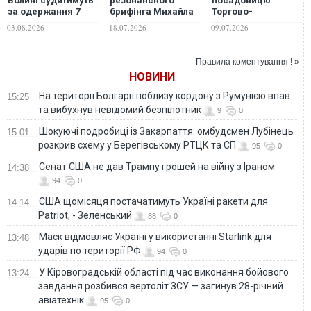
Волині судитимуть
резонансного
посадовицю
за одержання 7
брифінга Михайла
Торгово-
тисяч доларів за
Федорова
промислової
03.08.2026
18.07.2026
09.07.2026
фіктивний
палати України на
висновок ВЛК
вимаганні 100
тисяч євро у
Правила коментування ! »
виробника бойових
НОВИНИ
дронів
На території Болгарії поблизу кордону з Румунією впав
15:25
та вибухнув невідомий безпілотник
9
0
Шокуючі подробиці із Закарпаття: омбудсмен Лубінець
15:01
розкрив схему у Берегівському РТЦК та СП
95
0
Сенат США не дав Трампу грошей на війну з Іраном
14:38
94
0
США щомісяця постачатимуть Україні ракети для
14:14
Patriot, - Зеленський
88
0
Маск відмовляє Україні у використанні Starlink для
13:48
ударів по території РФ
94
0
У Кіровоградській області під час виконання бойового
13:24
завдання розбився вертоліт ЗСУ — загинув 28-річний
авіатехнік
95
0