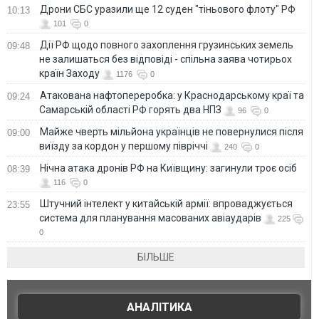
Дрони СБС уразили ще 12 суден "тіньового флоту" РФ
10:13
101
0
Дії РФ щодо повного захоплення грузинських земель
09:48
не залишаться без відповіді - спільна заява чотирьох
країн Заходу
1176
0
Атакована нафтопереробка: у Краснодарському краї та
09:24
Самарській області РФ горять два НПЗ
96
0
Майже чверть мільйона українців не повернулися після
09:00
виїзду за кордон у першому півріччі
240
0
Нічна атака дронів РФ на Київщину: загинули троє осіб
08:39
116
0
Штучний інтелект у китайській армії: впроваджується
23:55
система для планування масованих авіаударів
225
0
БІЛЬШЕ
АНАЛІТИКА