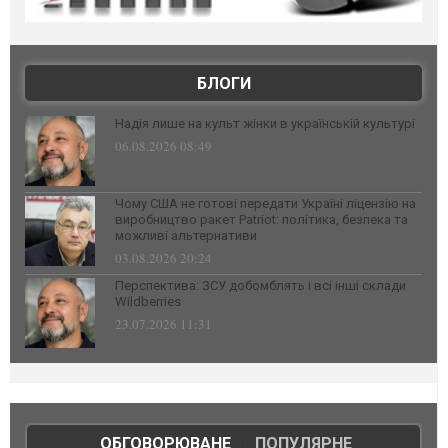
БЛОГИ
Надія лише на культ жінки в українській культурі
06.08.2026 08:49
Чому США не готові передати Україні ліцензію на
виробництво ракет Patriot: політика, безпека та
можливі альтернативи
03.08.2026 20:24
Перспектива: ЗСУ добомблять і всі інші склади
Wildberries
23.07.2026 11:31
ОБГОВОРЮВАНЕ
|
ПОПУЛЯРНЕ