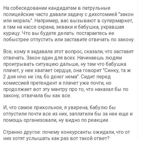
На собеседовании кандидатам в патрульные
полицейские часто давали задачу с дихотомией "закон
или мораль". Например, вас вызывают в супермаркет,
а там на кассе охрана, зеваки и бабушка, укравшая
курицу. Что вы будете делать: постараетесь ее
побыстрее отпустить или заставите отвечать по закону.
Все, кому я задавала этот вопрос, сказали, что заставят
отвечать. Закон один для всех. Начинаешь людям
проигрывать ситуацию дальше, ну там что бабушка
плачет, у нее хватает сердце, она говорит "Синку, та ж
2 дня нічо не їла, бо дєнєг нема". Сидит перед
комиссией претендент и плачет уже почти, но
продолжает вот эту мантру про то, что наказал бы по
закону, отвечала бы как все.
И, что самое прикольное, я уверена, бабулю бы
отпустили почти все из них, заплатили бы за нее еще и
помощь организовали, ну видно по реакции.
Странно другое: почему конкурсанты ожидали, что от
них хотят услышать как раз вот такой ответ?