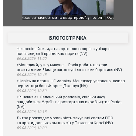
": у полон
Одесу накрила потужна злива з градом та
Вже вивели 
в тезка
ураганним вітром
позашляхов
лаха
БЛОГОСТРІЧКА
Не поспішайте кидати картоплю в окріп: кулінари
пояснили, як її правильно варити (NV)
09.08.2026, 11:00
«Мопеди» йдуть у минуле — Росія робить шахеди
реактивними. Чим це загрожує і як з ними боротися (NV)
09.08.2026, 10:45
«Навіть на вершині Гімалаїв». Менеджер упевнено назвав
переможця бою Ф’юрі — Джошуа (NV)
09.08.2026, 10:30
«Рішення є». Зеленський розповів, скільки часу
знадобиться Україні на розгортання виробництва Patriot
(NV)
09.08.2026, 10:15
Литва розглядає можливість закупівлі систем ППО
та протидронних комплексів у Південної Кореї (NV)
09.08.2026, 10:00