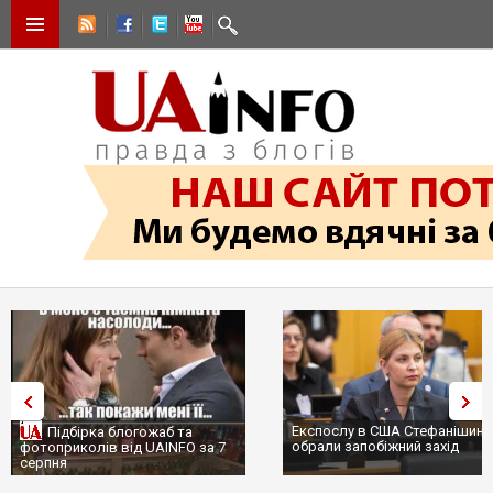
Експослу в США Стефанішині
Підбірка блогожаб та
обрали запобіжний захід
фотоприколів від UAINFO за 7
серпня