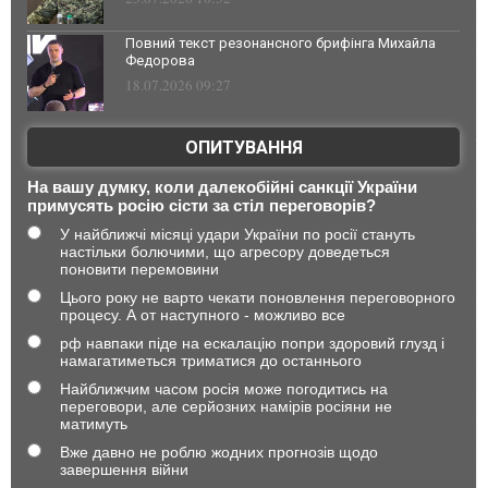
Повний текст резонансного брифінга Михайла
Федорова
18.07.2026 09:27
ОПИТУВАННЯ
На вашу думку, коли далекобійні санкції України
примусять росію сісти за стіл переговорів?
У найближчі місяці удари України по росії стануть
настільки болючими, що агресору доведеться
поновити перемовини
Цього року не варто чекати поновлення переговорного
процесу. А от наступного - можливо все
рф навпаки піде на ескалацію попри здоровий глузд і
намагатиметься триматися до останнього
Найближчим часом росія може погодитись на
переговори, але серйозних намірів росіяни не
матимуть
Вже давно не роблю жодних прогнозів щодо
завершення війни