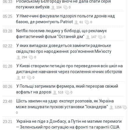
Російському Бєлгороду вночі не дала спати серія
06:33
потужних вибухів
104
0
У Німеччині фіксували підозрілі польоти дронів над
05:25
базою, де ремонтують Patriot
61
0
Netflix поселив людину у білборді, що рекламує
03:28
фантастичний фільм "Останній дім"
147
0
У яких випадках доведеться замінити радянське
02:22
свідоцтво про народження: роз'яснення Мін'юсту
294
0
У Києві створили петицію про переведення всіх шкіл на
01:28
дистанціне навчання через посилення нічних обстрілів
57
0
У Польщі затримали фермера, який переорав свіжий
00:26
асфальт на дорозі
518
0
Шість хвилин на удар: експерт розповів, як Україна
23:48
може знищувати пускові установки "Іскандерів"
1256
0
Україна не піде з Донбасу, а Путін не матиме перемоги
23:21
— Зеленський про ситуацію на фронті та гарантії США