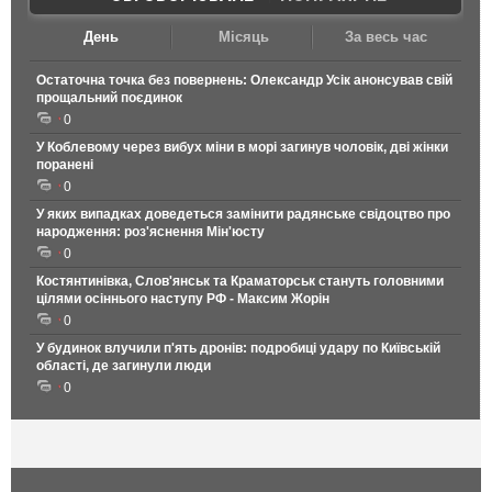
День
Місяць
За весь час
Остаточна точка без повернень: Олександр Усік анонсував свій
прощальний поєдинок
0
У Коблевому через вибух міни в морі загинув чоловік, дві жінки
поранені
0
У яких випадках доведеться замінити радянське свідоцтво про
народження: роз'яснення Мін'юсту
0
Костянтинівка, Слов'янськ та Краматорськ стануть головними
цілями осіннього наступу РФ - Максим Жорін
0
У будинок влучили п'ять дронів: подробиці удару по Київській
області, де загинули люди
0