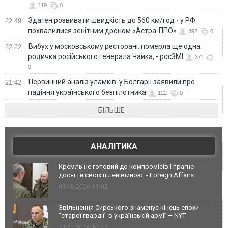
119
0
Здатен розвивати швидкість до 560 км/год - у РФ
22:49
похвалилися зенітним дроном «Астра-ППО»
392
0
Вибух у московському ресторані: померла ще одна
22:22
родичка російського генерала Чайка, - росЗМІ
371
0
Первинний аналіз уламків: у Болгарії заявили про
21:42
падіння українського безпілотника
122
0
БІЛЬШЕ
АНАЛІТИКА
Кремль не готовий до компромісів і прагне
досягти своїх цілей війною, - Foreign Affairs
03.08.2026 13:02
Звільнення Сирського знаменує кінець епохи
"старої гвардії" в українській армії — NYT
23.07.2026 10:32