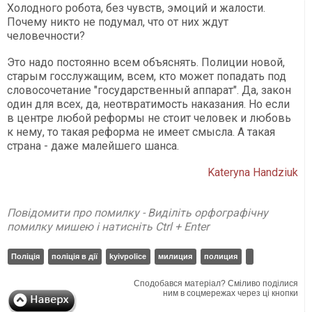
Холодного робота, без чувств, эмоций и жалости.
Почему никто не подумал, что от них ждут
человечности?
Это надо постоянно всем объяснять. Полиции новой,
старым госслужащим, всем, кто может попадать под
словосочетание "государственный аппарат". Да, закон
один для всех, да, неотвратимость наказания. Но если
в центре любой реформы не стоит человек и любовь
к нему, то такая реформа не имеет смысла. А такая
страна - даже малейшего шанса.
Kateryna Handziuk
Повідомити про помилку - Виділіть орфографічну
помилку мишею і натисніть Ctrl + Enter
Поліція
поліція в дії
kyivpolice
милиция
полиция
Сподобався матеріал? Сміливо поділися
ним в соцмережах через ці кнопки