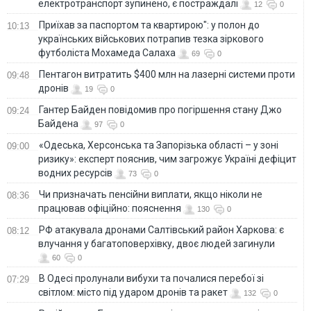
електротранспорт зупинено, є постраждалі
12
0
Приїхав за паспортом та квартирою": у полон до
10:13
українських військових потрапив тезка зіркового
футболіста Мохамеда Салаха
69
0
Пентагон витратить $400 млн на лазерні системи проти
09:48
дронів
19
0
Гантер Байден повідомив про погіршення стану Джо
09:24
Байдена
97
0
«Одеська, Херсонська та Запорізька області – у зоні
09:00
ризику»: експерт пояснив, чим загрожує Україні дефіцит
водних ресурсів
73
0
Чи призначать пенсійни виплати, якщо ніколи не
08:36
працював офіційно: пояснення
130
0
РФ атакувала дронами Салтівський район Харкова: є
08:12
влучання у багатоповерхівку, двоє людей загинули
60
0
В Одесі пролунали вибухи та почалися перебої зі
07:29
світлом: місто під ударом дронів та ракет
132
0