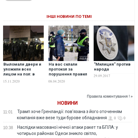
ІНШІ НОВИНИ ПО ТЕМІ
Выломали двери и
На вас склали
"Милиция" против
уложили всех
протокол за
народа
лицом на пол: в
порушення правил
29.09.2017
Киеве полиция
карантину? Не
15.11.2020
08.04.2020
пошла на штурм
сперечайтеся з
ресторана "Гавана"
поліцією – поради
из-за его работы в
адвоката
Правила коментування ! »
карантин. ФОТО.
НОВИНИ
ВИДЕО
Трамп хоче Гренландії: пов'язана з його оточенням
11:01
компанія вже везе туди бурове обладнання
0
0
Наслідки масованої нічної атаки ракет та БПЛА: у
10:38
чотирьох районах Одеси зникло світло,