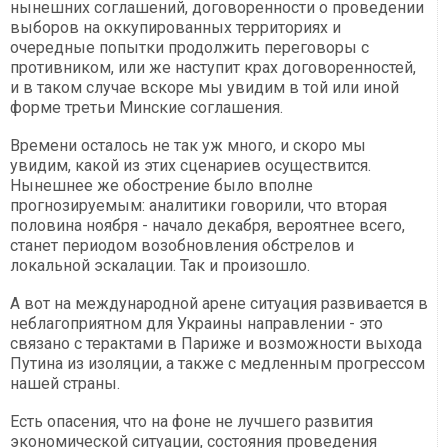
нынешних соглашений, договоренности о проведении
выборов на оккупированных территориях и
очередные попытки продолжить переговоры с
противником, или же наступит крах договоренностей,
и в таком случае вскоре мы увидим в той или иной
форме третьи Минские соглашения.
Времени осталось не так уж много, и скоро мы
увидим, какой из этих сценариев осуществится.
Нынешнее же обострение было вполне
прогнозируемым: аналитики говорили, что вторая
половина ноября - начало декабря, вероятнее всего,
станет периодом возобновления обстрелов и
локальной эскалации. Так и произошло.
А вот на международной арене ситуация развивается в
неблагоприятном для Украины направлении - это
связано с терактами в Париже и возможности выхода
Путина из изоляции, а также с медленным прогрессом
нашей страны.
Есть опасения, что на фоне не лучшего развития
экономической ситуации, состояния проведения