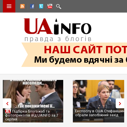
Експослу в США Стефанішині
Підбірка блогожаб та
обрали запобіжний захід
фотоприколів від UAINFO за 7
серпня