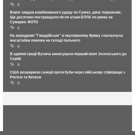
0
Ворог завдав комбінованого удару по Сумах, двоє поранених.
Ще десятеро постраждали після атаки БПЛА по ринку на
Сумщині. ФОТО
0
На аеродромі "Гвардійське" в окупованому Криму спалахнула
масштабна пожежа на складі пального
0
В адміністрації Вучича анонсували перший візит Зеленського до
Сербії
0
США розширили санкції проти Куби через військову співпрацю з
Росією та Китаєм
0