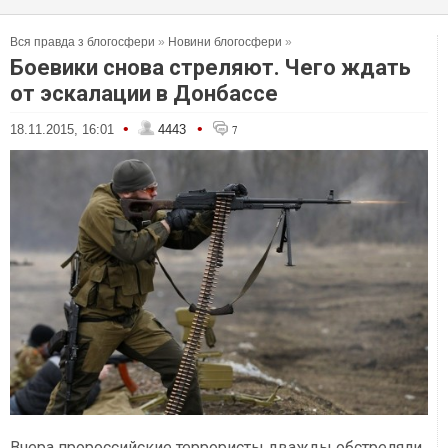
Вся правда з блогосфери
»
Новини блогосфери
»
Боевики снова стреляют. Чего ждать
от эскалации в Донбассе
•
•
18.11.2015, 16:01
4443
7
Вчера пророссийские террористы дважды обстреляли