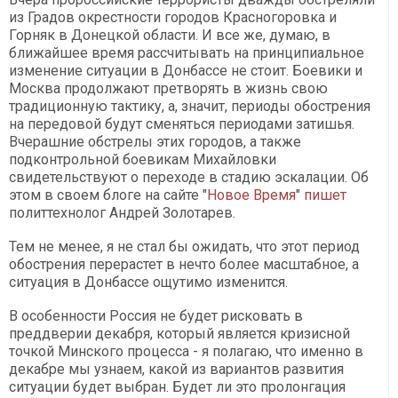
из Градов окрестности городов Красногоровка и
Горняк в Донецкой области. И все же, думаю, в
ближайшее время рассчитывать на принципиальное
изменение ситуации в Донбассе не стоит. Боевики и
Москва продолжают претворять в жизнь свою
традиционную тактику, а, значит, периоды обострения
на передовой будут сменяться периодами затишья.
Вчерашние обстрелы этих городов, а также
подконтрольной боевикам Михайловки
свидетельствуют о переходе в стадию эскалации. Об
этом в своем блоге на сайте "
Новое Время
"
пишет
политтехнолог Андрей Золотарев.
Тем не менее, я не стал бы ожидать, что этот период
обострения перерастет в нечто более масштабное, а
ситуация в Донбассе ощутимо изменится.
В особенности Россия не будет рисковать в
преддверии декабря, который является кризисной
точкой Минского процесса - я полагаю, что именно в
декабре мы узнаем, какой из вариантов развития
ситуации будет выбран. Будет ли это пролонгация