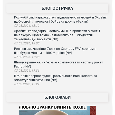
ВІДЕО
БЛОГОСТРІЧКА
Колумбійські наркокартелі відправляють людей в Україну,
щоб освоїти технології бойових дронів (Факти)
07.08.2026, 18:12
Зробить господарів щасливими. Що принести в гості і
на вечерю, щоб точно не помилитися — бюджетні
та неочевидні варіанти (NV)
07.08.2026, 18:00
Росіяни все частіше бʼють по Харкову FPV-дронами.
Що буде з містом — ВВС Україна (NV)
07.08.2026, 17:48
Швидке рішення. Як Україні компенсувати нестачу ракет
Patriot (NV)
07.08.2026, 17:36
В Україні вперше судять російського військового за
зґвалтування українки (NV)
07.08.2026, 17:24
БЛОГОЖАБИ