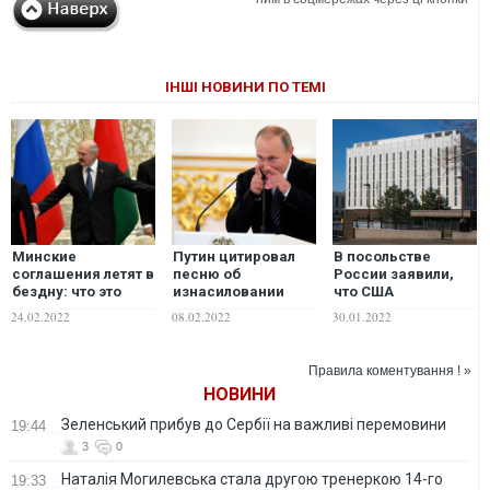
ІНШІ НОВИНИ ПО ТЕМІ
Минские
Путин цитировал
В посольстве
соглашения летят в
песню об
России заявили,
бездну: что это
изнасиловании
что США
означает для
трупа девушки,
"подстрекают"
24.02.2022
08.02.2022
30.01.2022
Украины — BBC
комментируя
Украину на
выполнение
силовые авантюры
Украиной Минских
Правила коментування ! »
соглашений:
НОВИНИ
Песков объяснил
Зеленський прибув до Сербії на важливі перемовини
19:44
3
0
Наталія Могилевська стала другою тренеркою 14-го
19:33