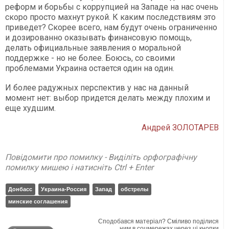
реформ и борьбы с коррупцией на Западе на нас очень
скоро просто махнут рукой. К каким последствиям это
приведет? Скорее всего, нам будут очень ограниченно
и дозированно оказывать финансовую помощь,
делать официальные заявления о моральной
поддержке - но не более. Боюсь, со своими
проблемами Украина остается один на один.
И более радужных перспектив у нас на данный
момент нет: выбор придется делать между плохим и
еще худшим.
Андрей ЗОЛОТАРЕВ
Повідомити про помилку - Виділіть орфографічну
помилку мишею і натисніть Ctrl + Enter
Донбасс
Украина-Россия
Запад
обстрелы
минские соглашения
Сподобався матеріал? Сміливо поділися
ним в соцмережах через ці кнопки