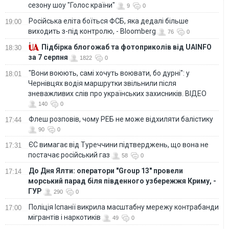
сезону шоу "Голос країни"
9
0
Російська еліта боїться ФСБ, яка дедалі більше
19:00
виходить з-під контролю, - Bloomberg
76
0
Підбірка блогожаб та фотоприколів від UAINFO
18:30
за 7 серпня
1822
0
"Вони воюють, самі хочуть воювати, бо дурні": у
18:01
Чернівцях водія маршрутки звільнили після
зневажливих слів про українських захисників. ВІДЕО
140
0
Флеш розповів, чому РЕБ не може відхиляти балістику
17:44
90
0
ЄС вимагає від Туреччини підтверджень, що вона не
17:31
постачає російський газ
58
0
До Дня Ялти: оператори "Group 13" провели
17:14
морський парад біля південного узбережжя Криму, -
ГУР
290
0
Поліція Іспанії викрила масштабну мережу контрабанди
17:00
мігрантів і наркотиків
49
0