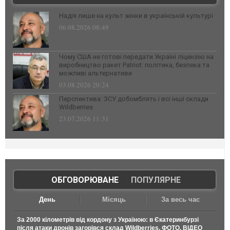
Надія лише на культ жінки в українській культурі
06.08.2026 08:49
Чому США не готові передати Україні ліцензію на
виробництво ракет Patriot: політика, безпека та
можливі альтернативи
03.08.2026 20:24
Перспектива: ЗСУ добомблять і всі інші склади
Wildberries
23.07.2026 11:31
ОБГОВОРЮВАНЕ
|
ПОПУЛЯРНЕ
День
Місяць
За весь час
За 2000 кілометрів від кордону з Україною: в Єкатеринбурзі
після атаки дронів загорівся склад Wildberries. ФОТО. ВІДЕО