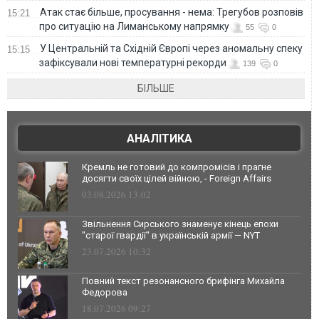
Атак стає більше, просування - нема: Трегубов розповів
15:21
про ситуацію на Лиманському напрямку
55
0
У Центральній та Східній Європі через аномальну спеку
15:15
зафіксували нові температурні рекорди
139
0
БІЛЬШЕ
АНАЛІТИКА
Кремль не готовий до компромісів і прагне
досягти своїх цілей війною, - Foreign Affairs
03.08.2026 13:02
Звільнення Сирського знаменує кінець епохи
"старої гвардії" в українській армії — NYT
23.07.2026 10:32
Повний текст резонансного брифінга Михайла
Федорова
18.07.2026 09:27