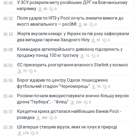
У ЗСУ розкрили мету російських ДРГ на Вовчанському
16:45
напрямку
90
0
Після ударів по НПЗ у Росії хочуть знизити вимоги до
16:32
якості авіапального — росЗМІ
69
0
Жертв вкусили комарі: у Україні за пів року зафіксували
16:16
два випадки гарячки Західного Нілу
97
0
Командира артилерійського дивізіону підозрюють у
16:08
продажу понад 100 кг тротилу
71
0
ЄС прискорить розгортання власного Starlink у космосі
16:01
72
0
Ворог вдарив по центру Одеси: пошкоджено
15:55
футбольний стадіон "Чорноморець"
75
0
Росіяни почали використовувати значно більшу версію
15:44
дрона "Гербера", - "Флеш"
109
0
Кредитна криза дісталася найбільших банків Росії -
15:37
розвідка
269
0
ШІ вперше створив віруси, яких не існує в природі
15:30
179
0