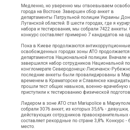
Медленно, но уверенно мы отвоевываем осво
города на Востоке. Завершен сбор анкет в
департаменты Патрульной полиции Украины Дон
Луганской областей. В шести городах, где я кури
набора и тестирования, мы собрали 7422 анкеты.
конкурс составляет примерно 7 кандидатов на од
Пока в Киеве продолжаются антикоррупционные 
освобожденных городах зоны АТО продолжаетс
департаментов Национальной полиции. Вначале 
завершился набор сотрудников Национальной п
конгломерате Северодонецк-Лисичанск-Рубежно
последние анкеты были провалидированы в Мар
временем в Краматорске и Славянске кандидаты 
прошли тест общих навыков, военно-врачебную
приступили к тестированию физической подготов
Лидером в зоне АТО стал ‪‎Mariupolice‬ в Мариупол
собрали 3076 анкет, из которых 35,6% - девушки,
действующих сотрудников правоохранительных 
составляет рекордные по стране 3,8%. Конкурс - 
место.