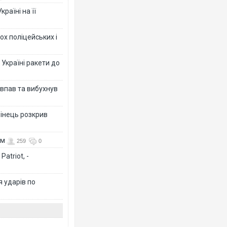
раїні на її
ох поліцейських і
 Україні ракети до
 впав та вибухнув
бінець розкрив
ом
259
0
atriot, -
я ударів по