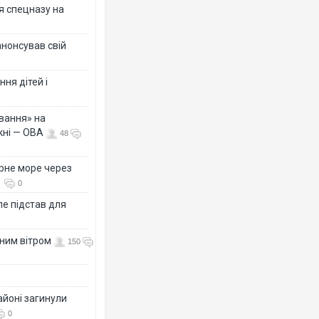
я спецназу на
анонсував свій
ня дітей і
вання» на
кні — ОВА
48
рне море через
0
е підстав для
нним вітром
150
айоні загинули
0