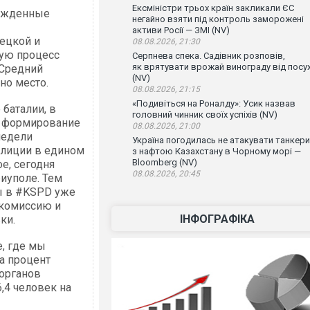
Ексміністри трьох країн закликали ЄС
божденные
негайно взяти під контроль заморожені
активи Росії — ЗМІ (NV)
ецкой и
08.08.2026, 21:30
рую процесс
Серпнева спека. Садівник розповів,
як врятувати врожай винограду від посу
 Средний
(NV)
но место.
08.08.2026, 21:15
«Подивіться на Роналду»: Усик назвав
баталии, в
головний чинник своїх успіхів (NV)
я формирование
08.08.2026, 21:00
недели
Україна погодилась не атакувати танкери
олиции в едином
з нафтою Казахстану в Чорному морі —
Bloomberg (NV)
е, сегодня
08.08.2026, 20:45
иуполе. Тем
в ‪#‎KSPD‬ уже
 комиссию и
ІНФОГРАФІКА
ки.
е, где мы
 а процент
органов
6,4 человек на