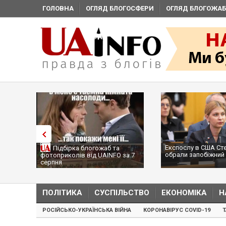
ГОЛОВНА
ОГЛЯД БЛОГОСФЕРИ
ОГЛЯД БЛОГОЖАБ
Експослу в США Ст
Підбірка блогожаб та
обрали запобіжний 
фотоприколів від UAINFO за 7
серпня
ПОЛІТИКА
СУСПІЛЬСТВО
ЕКОНОМІКА
Н
РОСІЙСЬКО-УКРАЇНСЬКА ВІЙНА
КОРОНАВІРУС COVID-19