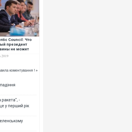
antic Сouncil: Что
ый президент
аины не может
волить себе
6.2019
орировать?
вила коментування ! »
 падіння
ракета", -
ще у перший рік
 Зеленському