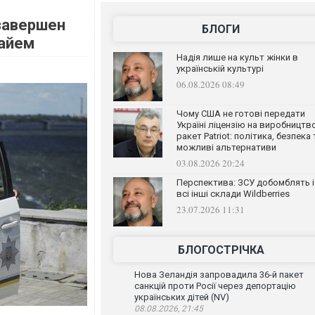
завершен
БЛОГИ
Найем
Надія лише на культ жінки в
українській культурі
06.08.2026 08:49
Чому США не готові передати
Україні ліцензію на виробництв
ракет Patriot: політика, безпека 
можливі альтернативи
03.08.2026 20:24
Перспектива: ЗСУ добомблять і
всі інші склади Wildberries
23.07.2026 11:31
БЛОГОСТРІЧКА
Нова Зеландія запровадила 36-й пакет
санкцій проти Росії через депортацію
українських дітей (NV)
08.08.2026, 21:45