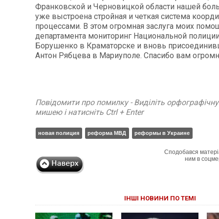
Франковской и Черновицкой области нашей бол
уже выстроена стройная и четкая система коорд
процессами. В этом огромная заслуга моих помо
департамента мониторинг Национальной полиции
Борушенко в Краматорске и вновь присоединив
Антон Рябцева в Мариуполе. Спасибо вам огром
Повідомити про помилку - Виділіть орфографічн
мишею і натисніть Ctrl + Enter
новая полиция
реформа МВД
реформы в Украине
Сподобався матері
ним в соцме
ІНШІ НОВИНИ ПО ТЕМІ