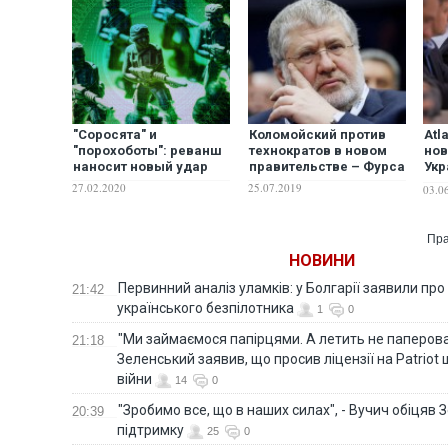
"Соросята" и
Коломойский против
Аtl
"порохоботы": реванш
технократов в новом
нов
наносит новый удар
правительстве – Фурса
Укр
поз
27.02.2020
25.07.2019
03.0
игн
Пра
НОВИНИ
Первинний аналіз уламків: у Болгарії заявили про
21:42
українського безпілотника
1
0
"Ми займаємося папірцями. А летить не паперова 
21:18
Зеленський заявив, що просив ліцензії на Patriot 
війни
14
0
"Зробимо все, що в наших силах", - Вучич обіцяв
20:39
підтримку
25
0