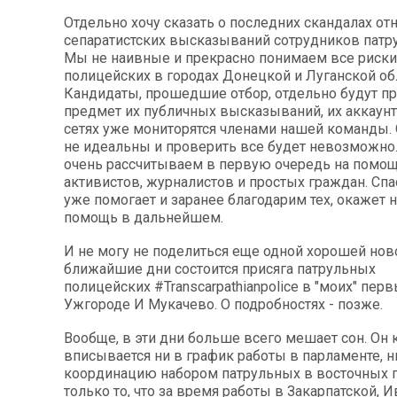
Отдельно хочу сказать о последних скандалах от
сепаратистских высказываний сотрудников патр
Мы не наивные и прекрасно понимаем все риски
полицейских в городах Донецкой и Луганской об
Кандидаты, прошедшие отбор, отдельно будут п
предмет их публичных высказываний, их аккаун
сетях уже мониторятся членами нашей команды.
не идеальны и проверить все будет невозможно.
очень рассчитываем в первую очередь на помо
активистов, журналистов и простых граждан. Спас
уже помогает и заранее благодарим тех, окажет
помощь в дальнейшем.
И не могу не поделиться еще одной хорошей нов
ближайшие дни состоится присяга патрульных
полицейских ‪#‎Transcarpathianpolice‬ в "моих" пер
Ужгороде И Мукачево. О подробностях - позже.
Вообще, в эти дни больше всего мешает сон. Он к
вписывается ни в график работы в парламенте, 
координацию набором патрульных в восточных г
только то, что за время работы в Закарпатской, И