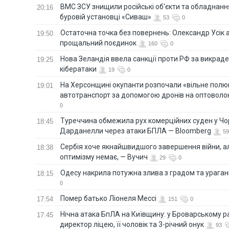
ВМС ЗСУ знищили російські об'єкти та обладнанн
20:16
буровій установці «Сиваш»
53
0
Остаточна точка без повернень: Олександр Усік 
19:50
прощальний поєдинок
160
0
Нова Зеландія ввела санкції проти РФ за викраден
19:25
кібератаки
19
0
На Херсонщині окупанти розпочали «вільне полю
19:01
автотранспорт за допомогою дронів на оптоволо
0
Туреччина обмежила рух комерційних суден у Чо
18:45
Дарданелли через атаки БПЛА — Bloomberg
59
Сербія хоче якнайшвидшого завершення війни, ал
18:38
оптимізму немає, — Вучич
29
0
Одесу накрила потужна злива з градом та урага
18:15
0
Помер батько Ліонеля Мессі
17:54
151
0
Нічна атака БпЛА на Київщину: у Броварському р
17:45
директор ліцею, її чоловік та 3-річний онук
93