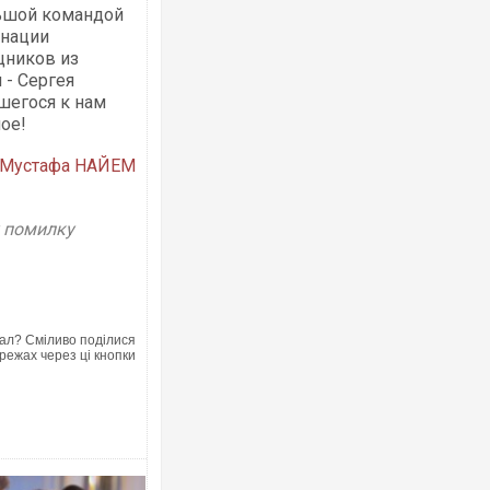
ьшой командой
инации
щников из
Ворог завдав комбінованого удару по
 - Сергея
двоє поранених. Ще десятеро постр
шегося к нам
після атаки БПЛА по ринку на Сумщині
ное!
Мустафа НАЙЕМ
у помилку
ал? Сміливо поділися
режах через ці кнопки
Одесу накрила потужна злива з градо
ураганним вітром