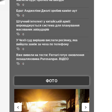
Магнітні бурі: прогноз на вихідні
0
Брат Анджеліни Джолі зробив камінг-аут
0
Штучний інтелект у китайській армії:
впроваджується система для планування
масованих авіаударів
0
У Чехії суд вирішив вислати росіянку, яка
вийшла заміж за чеха по телефону
0
Вже вивели на тести: Ferrari готує оновлення
позашляховика Purosangue. ВІДЕО
0
ФОТО