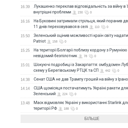
Лукашенко переклав відповідальність за війну в Ук
16:39
внутрішні проблеми
230
0
На Буковині затримали стрільця, який поранив дв
16:16
11 днів переховувався в селі
110
0
Зеленський оцінив можливості країн світу надати
15:50
Patriot
158
0
На території Болгарії поблизу кордону з Румунією
15:25
невідомий безпілотник
78
0
Шокуючі подробиці із Закарпаття: омбудсмен Лу
15:01
схему у Берегівському РТЦК та СП
442
0
Сенат США не дав Трампу грошей на війну з Іран
14:38
США щомісяця постачатимуть Україні ракети для P
14:14
Зеленський
224
0
Маск відмовляє Україні у використанні Starlink дл
13:48
території РФ
188
0
БІЛЬШЕ