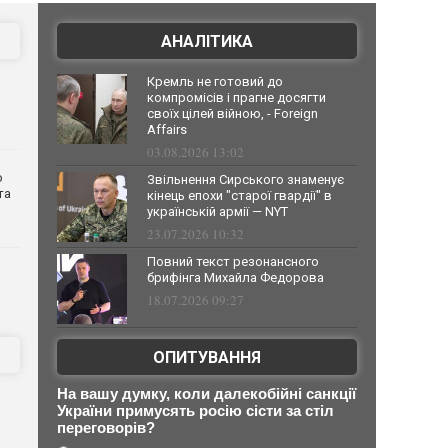
АНАЛІТИКА
Кремль не готовий до
компромісів і прагне досягти
своїх цілей війною, - Foreign
Affairs
03.08.2026 13:02
о
Звільнення Сирського знаменує
та
кінець епохи "старої гвардії" в
українській армії — NYT
23.07.2026 10:32
Повний текст резонансного
брифінга Михайла Федорова
18.07.2026 09:27
ОПИТУВАННЯ
На вашу думку, коли далекобійні санкції
України примусять росію сісти за стіл
переговорів?