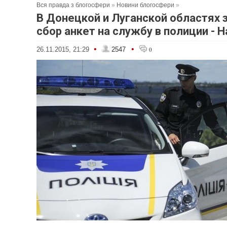
Вся правда з блогосфери
»
Новини блогосфери
»
В Донецкой и Луганской областях 
сбор анкет на службу в полиции - 
•
•
26.11.2015, 21:29
2547
0