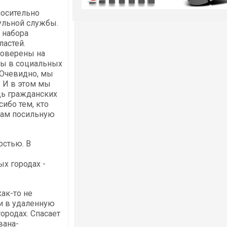
носительно
ульной службы.
 набора
ластей.
роверены на
ты в социальных
 Очевидно, мы
 И в этом мы
щь гражданских
ибо тем, кто
 нам посильную
остью. В
вых городах -
ак-то не
ни в удаленную
ородах. Спасает
вана-