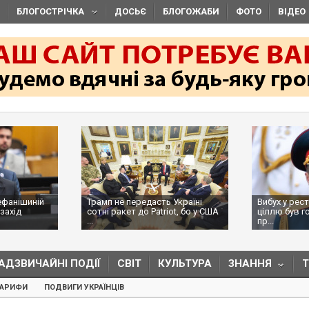
БЛОГОСТРІЧКА
ДОСЬЄ
БЛОГОЖАБИ
ФОТО
ВІДЕО
ефанішиній
Трамп не передасть Україні
Вибух у рес
захід
сотні ракет до Patriot, бо у США
ціллю був г
...
пр...
АДЗВИЧАЙНІ ПОДІЇ
СВІТ
КУЛЬТУРА
ЗНАННЯ
ТАРИФИ
ПОДВИГИ УКРАЇНЦІВ