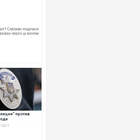
ал? Сміливо поділися
режах через ці кнопки
Ворог завдав комбінованого удару 
двоє поранених. Ще десятеро пос
після атаки БПЛА по ринку на Сумщ
лиция" против
рода
Вже вивели на тести: Ferrari готує 
9.2017
позашляховика Purosangue. ВІДЕО