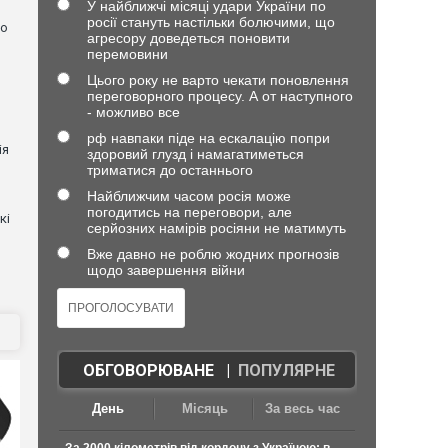
У найближчі місяці удари України по
росії стануть настільки болючими, що
но
агресору доведеться поновити
перемовини
Цього року не варто чекати поновлення
переговорного процесу. А от наступного
- можливо все
рф навпаки піде на ескалацію попри
ія
здоровий глузд і намагатиметься
триматися до останнього
Найближчим часом росія може
погодитись на переговори, але
кі
серйозних намірів росіяни не матимуть
Вже давно не роблю жодних прогнозів
щодо завершення війни
ОБГОВОРЮВАНЕ
|
ПОПУЛЯРНЕ
День
Місяць
За весь час