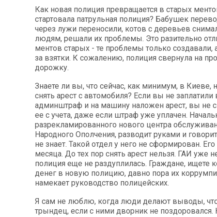
Как новая полиция превращается в старых ментов
стартовала патрульная полиция? Бабушек перево
через лужи переносили, котов с деревьев снима
людям, решали их проблемы. Это разительно отли
ментов старых - те проблемы только создавали, 
за взятки. К сожалению, полиция свернула на п
дорожку.
Знаете ли вы, что сейчас, как минимум, в Киеве
снять арест с автомобиля? Если вы не заплатили
админштраф и на машину наложен арест, вы не 
ее с учета, даже если штраф уже уплачен. Начал
разрекламированного нового центра обслуживан
Народного Ополчения, разводит руками и говорит,
не знает. Такой отдел у него не сформирован. Его 
месяца. До тех пор снять арест нельзя. ГАИ уже н
полиция еще не раздуплилась. Граждане, ищете к
денег в новую полицию, давно пора их коррумпи
намекает руководство полицейских.
Я сам не люблю, когда люди делают выводы, что
трындец, если с ними дворник не поздоровался. 