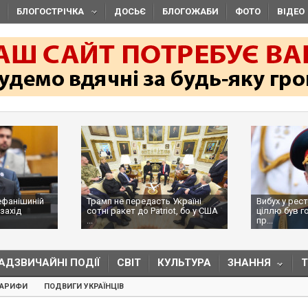
БЛОГОСТРІЧКА
ДОСЬЄ
БЛОГОЖАБИ
ФОТО
ВІДЕО
ефанішиній
Трамп не передасть Україні
Вибух у рес
захід
сотні ракет до Patriot, бо у США
ціллю був г
...
пр...
АДЗВИЧАЙНІ ПОДІЇ
СВІТ
КУЛЬТУРА
ЗНАННЯ
ТАРИФИ
ПОДВИГИ УКРАЇНЦІВ