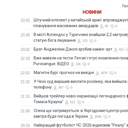
карантин. ФОТО.
Пра
ВИДЕО
НОВИНИ
Штучний інтелект у китайській армії: впроваджує
23:55
планування масованих авіаударів
95
0
В місті Аспендос у Туреччині знайшли 2,2-метро
23:30
статую бога лікування
123
0
Брат Анджеліни Джолі зробив камінг-аут
23:02
421
Вже вивели на тести: Ferrari готує оновлення по
22:33
Purosangue. ВІДЕО
116
0
Магнітні бурі: прогноз на вихідні
22:02
1074
0
У Чехії суд вирішив вислати росіянку, яка вийшла
21:32
телефону
367
0
Вийшов трейлер нової екранізації легендарного
21:15
Томаса Крауна"
612
0
Спека ще затримується: в Укргідрометцентрі роз
21:00
завтра буде погода в Україні
2506
0
Найкращий футболіст ЧС-2026 відмовив "Реалу" 
20:33