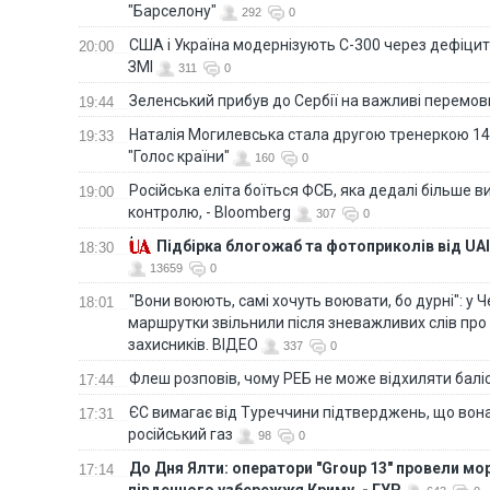
"Барселону"
292
0
США і Україна модернізують С-300 через дефіцит р
20:00
ЗМІ
311
0
Зеленський прибув до Сербії на важливі перемо
19:44
Наталія Могилевська стала другою тренеркою 14
19:33
"Голос країни"
160
0
Російська еліта боїться ФСБ, яка дедалі більше в
19:00
контролю, - Bloomberg
307
0
Підбірка блогожаб та фотоприколів від UAI
18:30
13659
0
"Вони воюють, самі хочуть воювати, бо дурні": у 
18:01
маршрутки звільнили після зневажливих слів про
захисників. ВІДЕО
337
0
Флеш розповів, чому РЕБ не може відхиляти балі
17:44
ЄС вимагає від Туреччини підтверджень, що вона
17:31
російський газ
98
0
До Дня Ялти: оператори "Group 13" провели мо
17:14
південного узбережжя Криму, - ГУР