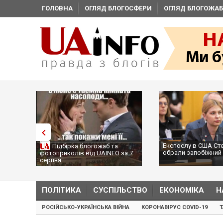
ГОЛОВНА
ОГЛЯД БЛОГОСФЕРИ
ОГЛЯД БЛОГОЖАБ
Експослу в США Ст
Підбірка блогожаб та
обрали запобіжний 
фотоприколів від UAINFO за 7
серпня
ПОЛІТИКА
СУСПІЛЬСТВО
ЕКОНОМІКА
Н
РОСІЙСЬКО-УКРАЇНСЬКА ВІЙНА
КОРОНАВІРУС COVID-19