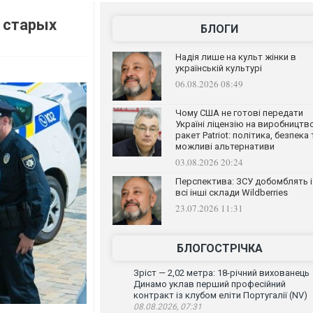
 старых
БЛОГИ
Надія лише на культ жінки в
українській культурі
06.08.2026 08:49
Чому США не готові передати
Україні ліцензію на виробництв
ракет Patriot: політика, безпека 
можливі альтернативи
03.08.2026 20:24
Перспектива: ЗСУ добомблять і
всі інші склади Wildberries
23.07.2026 11:31
БЛОГОСТРІЧКА
Зріст — 2,02 метра: 18-річний вихованець
Динамо уклав перший професійний
контракт із клубом еліти Португалії (NV)
08.08.2026, 07:31