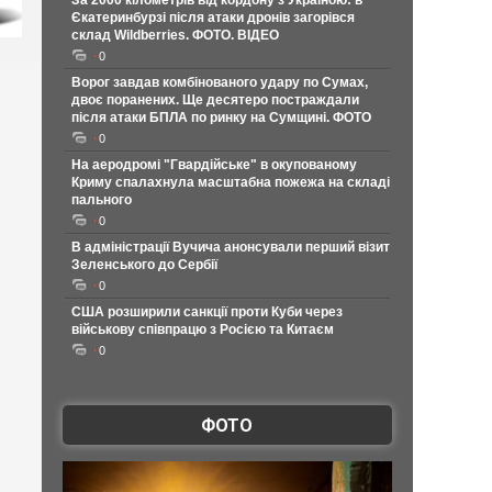
За 2000 кілометрів від кордону з Україною: в
Єкатеринбурзі після атаки дронів загорівся
склад Wildberries. ФОТО. ВІДЕО
0
Ворог завдав комбінованого удару по Сумах,
двоє поранених. Ще десятеро постраждали
після атаки БПЛА по ринку на Сумщині. ФОТО
0
На аеродромі "Гвардійське" в окупованому
Криму спалахнула масштабна пожежа на складі
пального
0
В адміністрації Вучича анонсували перший візит
Зеленського до Сербії
0
США розширили санкції проти Куби через
військову співпрацю з Росією та Китаєм
0
ФОТО