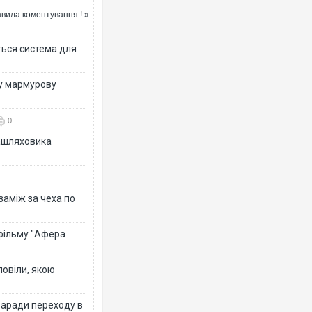
вила коментування ! »
ться система для
ву мармурову
0
зашляховика
 заміж за чеха по
 фільму "Афера
повіли, якою
заради переходу в