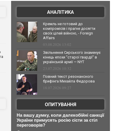
АНАЛІТИКА
Кремль не готовий до
компромісів і прагне досягти
своїх цілей війною, - Foreign
Affairs
03.08.2026 13:02
о
Звільнення Сирського знаменує
та
кінець епохи "старої гвардії" в
українській армії — NYT
23.07.2026 10:32
Повний текст резонансного
брифінга Михайла Федорова
18.07.2026 09:27
ОПИТУВАННЯ
На вашу думку, коли далекобійні санкції
України примусять росію сісти за стіл
переговорів?