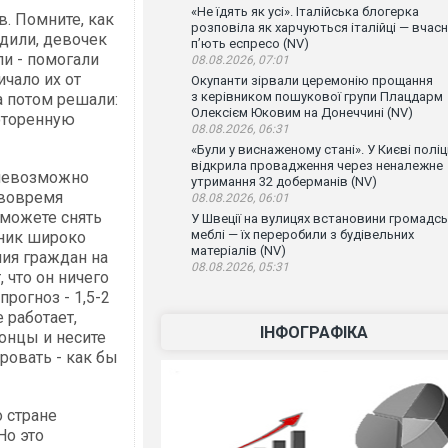
«Не їдять як усі». Італійська блогерка
. Помните, как
розповіла як харчуються італійці — вчас
дили, девочек
п’ють еспресо (NV)
ли - помогали
08.08.2026, 07:01
чало их от
Окупанти зірвали церемонію прощання
з керівником пошукової групи Плацдарм
а потом решали:
Олексієм Юковим на Донеччині (NV)
роторенную
08.08.2026, 06:31
«Були у виснаженому стані». У Києві поліц
відкрила провадження через неналежне
, невозможно
утримання 32 доберманів (NV)
 вовремя
08.08.2026, 06:01
сможете снять
У Швеції на вулицях встановини громадсь
меблі — їх переробили з будівельних
ьник широко
матеріалів (NV)
ия граждан на
08.08.2026, 05:31
 что он ничего
прогноз - 1,5-2
е работает,
ІНФОГРАФІКА
онцы и несите
ровать - как бы
 стране
Но это