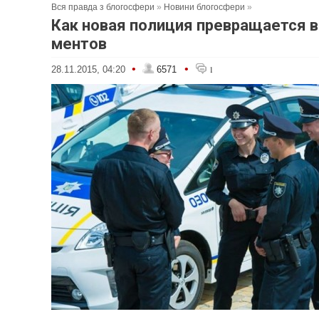
Вся правда з блогосфери
»
Новини блогосфери
»
Как новая полиция превращается в
ментов
•
•
28.11.2015, 04:20
6571
1