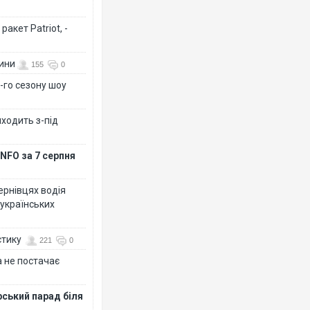
акет Patriot, -
вини
155
0
-го сезону шоу
иходить з-під
NFO за 7 серпня
Чернівцях водія
 українських
стику
221
0
 не постачає
рський парад біля