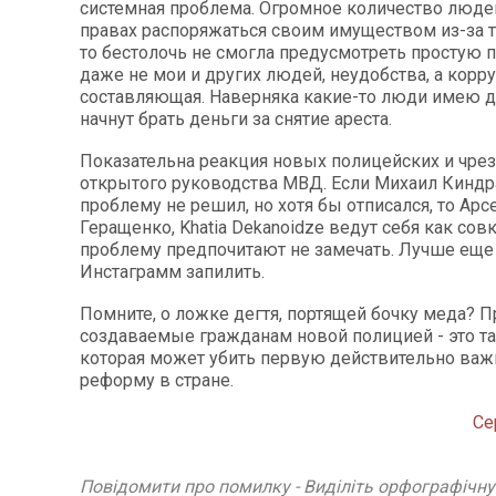
системная проблема. Огромное количество люд
правах распоряжаться своим имуществом из-за то
то бестолочь не смогла предусмотреть простую 
даже не мои и других людей, неудобства, а корр
составляющая. Наверняка какие-то люди имею до
начнут брать деньги за снятие ареста.
Показательна реакция новых полицейских и чре
открытого руководства МВД. Если Михаил Кинд
проблему не решил, но хотя бы отписался, то Арс
Геращенко, Khatia Dekanoidze ведут себя как со
проблему предпочитают не замечать. Лучше еще
Инстаграмм запилить.
Помните, о ложке дегтя, портящей бочку меда? 
создаваемые гражданам новой полицией - это та
которая может убить первую действительно ва
реформу в стране.
Се
Повідомити про помилку - Виділіть орфографічн