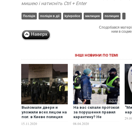
мишею і натисніть Ctrl + Enter
Поліція
поліція в дії
kyivpolice
милиция
полиция
Сподобався матері
ним в соцме
ІНШІ НОВИНИ ПО ТЕМІ
Выломали двери и
На вас склали протокол
"Ми
уложили всех лицом на
за порушення правил
на
пол: в Киеве полиция
карантину? Не
29.0
пошла на штурм
сперечайтеся з
15.11.2020
08.04.2020
ресторана "Гавана" из-
поліцією – поради
за его работы в
адвоката