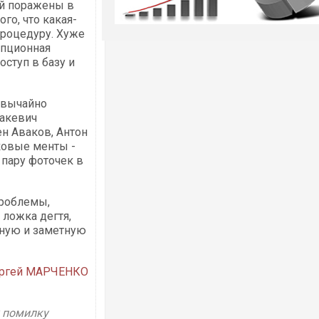
ей поражены в
го, что какая-
процедуру. Хуже
упционная
ступ в базу и
звычайно
ракевич
ен Аваков, Антон
вковые менты -
 пару фоточек в
Проблемы,
 ложка дегтя,
жную и заметную
ргей МАРЧЕНКО
у помилку