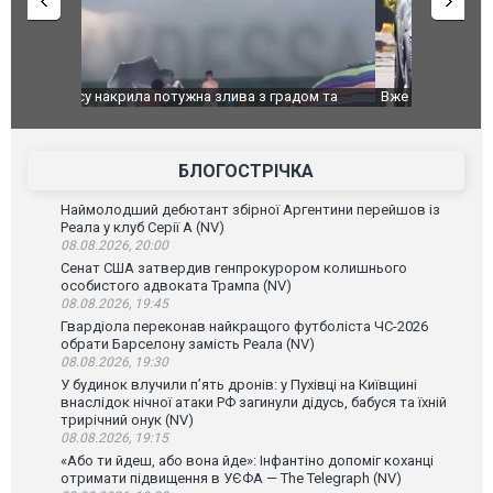
дом та
Вже вивели на тести: Ferrari готує оновлення
Вийшов тре
позашляховика Purosangue. ВІДЕО
фільму "Аф
БЛОГОСТРІЧКА
Наймолодший дебютант збірної Аргентини перейшов із
Реала у клуб Серії А (NV)
08.08.2026, 20:00
Сенат США затвердив генпрокурором колишнього
особистого адвоката Трампа (NV)
08.08.2026, 19:45
Гвардіола переконав найкращого футболіста ЧС-2026
обрати Барселону замість Реала (NV)
08.08.2026, 19:30
У будинок влучили п’ять дронів: у Пухівці на Київщині
внаслідок нічної атаки РФ загинули дідусь, бабуся та їхній
трирічний онук (NV)
08.08.2026, 19:15
«Або ти йдеш, або вона йде»: Інфантіно допоміг коханці
отримати підвищення в УЄФА — The Telegraph (NV)