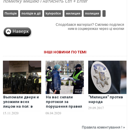
помилку мишею і натисніть Ctrl + Enter
Поліція
поліція в дії
kyivpolice
милиция
полиция
Сподобався матеріал? Сміливо поділися
ним в соцмережах через ці кнопки
ІНШІ НОВИНИ ПО ТЕМІ
Выломали двери и
На вас склали
"Милиция" против
уложили всех
протокол за
народа
лицом на пол: в
порушення правил
29.09.2017
Киеве полиция
карантину? Не
15.11.2020
08.04.2020
пошла на штурм
сперечайтеся з
ресторана "Гавана"
поліцією – поради
из-за его работы в
адвоката
Правила коментування ! »
карантин. ФОТО.