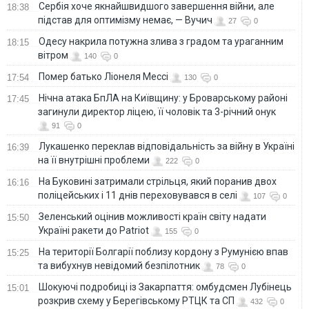
Сербія хоче якнайшвидшого завершення війни, але
18:38
підстав для оптимізму немає, — Вучич
27
0
Одесу накрила потужна злива з градом та ураганним
18:15
вітром
140
0
Помер батько Ліонеля Мессі
17:54
130
0
Нічна атака БпЛА на Київщину: у Броварському районі
17:45
загинули директор ліцею, її чоловік та 3-річний онук
91
0
Лукашенко переклав відповідальність за війну в Україні
16:39
на її внутрішні проблеми
222
0
На Буковині затримали стрільця, який поранив двох
16:16
поліцейських і 11 днів переховувався в селі
107
0
Зеленський оцінив можливості країн світу надати
15:50
Україні ракети до Patriot
155
0
На території Болгарії поблизу кордону з Румунією впав
15:25
та вибухнув невідомий безпілотник
78
0
Шокуючі подробиці із Закарпаття: омбудсмен Лубінець
15:01
розкрив схему у Берегівському РТЦК та СП
432
0