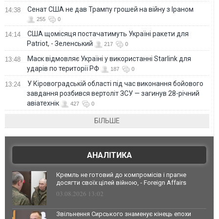
Сенат США не дав Трампу грошей на війну з Іраном
14:38
255
0
США щомісяця постачатимуть Україні ракети для
14:14
Patriot, - Зеленський
217
0
Маск відмовляє Україні у використанні Starlink для
13:48
ударів по території РФ
187
0
У Кіровоградській області під час виконання бойового
13:24
завдання розбився вертоліт ЗСУ — загинув 28-річний
авіатехнік
427
0
БІЛЬШЕ
АНАЛІТИКА
Кремль не готовий до компромісів і прагне
досягти своїх цілей війною, - Foreign Affairs
03.08.2026 13:02
Звільнення Сирського знаменує кінець епохи