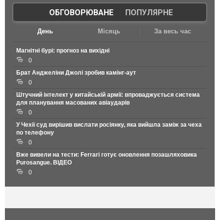
ОБГОВОРЮВАНЕ
|
ПОПУЛЯРНЕ
День
Місяць
За весь час
Магнітні бурі: прогноз на вихідні
0
Брат Анджеліни Джолі зробив камінг-аут
0
Штучний інтелект у китайській армії: впроваджується система
для планування масованих авіаударів
0
У Чехії суд вирішив вислати росіянку, яка вийшла заміж за чеха
по телефону
0
Вже вивели на тести: Ferrari готує оновлення позашляховика
Purosangue. ВІДЕО
0