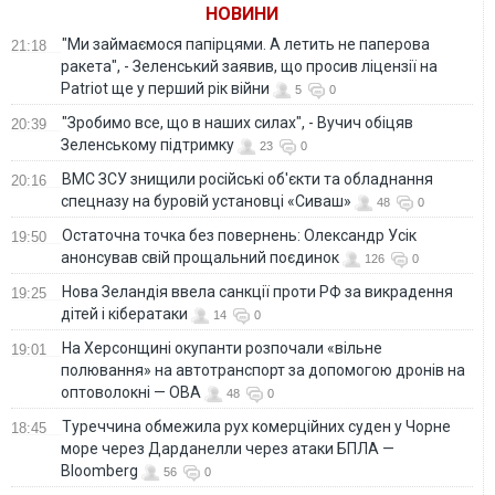
НОВИНИ
ВИДЕО
"Ми займаємося папірцями. А летить не паперова
21:18
ракета", - Зеленський заявив, що просив ліцензії на
Patriot ще у перший рік війни
5
0
"Зробимо все, що в наших силах", - Вучич обіцяв
20:39
Зеленському підтримку
23
0
ВМС ЗСУ знищили російські об'єкти та обладнання
20:16
спецназу на буровій установці «Сиваш»
48
0
Остаточна точка без повернень: Олександр Усік
19:50
анонсував свій прощальний поєдинок
126
0
Нова Зеландія ввела санкції проти РФ за викрадення
19:25
дітей і кібератаки
14
0
На Херсонщині окупанти розпочали «вільне
19:01
полювання» на автотранспорт за допомогою дронів на
оптоволокні — ОВА
48
0
Туреччина обмежила рух комерційних суден у Чорне
18:45
море через Дарданелли через атаки БПЛА —
Bloomberg
56
0