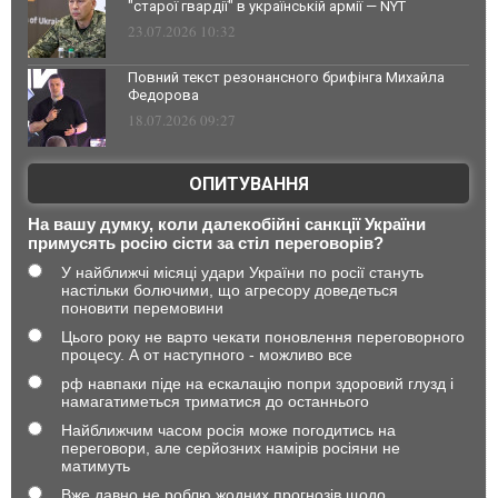
"старої гвардії" в українській армії — NYT
23.07.2026 10:32
Повний текст резонансного брифінга Михайла
Федорова
18.07.2026 09:27
ОПИТУВАННЯ
На вашу думку, коли далекобійні санкції України
примусять росію сісти за стіл переговорів?
У найближчі місяці удари України по росії стануть
настільки болючими, що агресору доведеться
поновити перемовини
Цього року не варто чекати поновлення переговорного
процесу. А от наступного - можливо все
рф навпаки піде на ескалацію попри здоровий глузд і
намагатиметься триматися до останнього
Найближчим часом росія може погодитись на
переговори, але серйозних намірів росіяни не
матимуть
Вже давно не роблю жодних прогнозів щодо