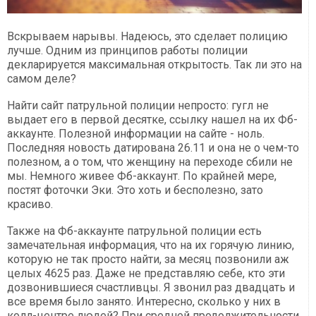
Вскрываем нарывы. Надеюсь, это сделает полицию
лучше. Одним из принципов работы полиции
декларируется максимальная открытость. Так ли это на
самом деле?
Найти сайт патрульной полиции непросто: гугл не
выдает его в первой десятке, ссылку нашел на их Фб-
аккаунте. Полезной информации на сайте - ноль.
Последняя новость датирована 26.11 и она не о чем-то
полезном, а о том, что женщину на переходе сбили не
мы. Немного живее Фб-аккаунт. По крайней мере,
постят фоточки Эки. Это хоть и бесполезно, зато
красиво.
Также на Фб-аккаунте патрульной полиции есть
замечательная информация, что на их горячую линию,
которую не так просто найти, за месяц позвонили аж
целых 4625 раз. Даже не представляю себе, кто эти
дозвонившиеся счастливцы. Я звонил раз двадцать и
все время было занято. Интересно, сколько у них в
колл-центре людей? При средней продолжительности