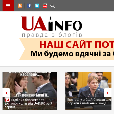
Експослу в США Стефанішині
Підбірка блогожаб та
обрали запобіжний захід
фотоприколів від UAINFO за 7
серпня