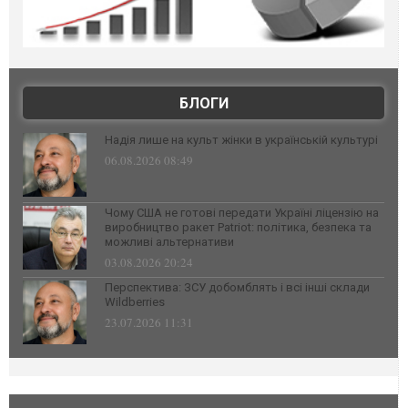
БЛОГИ
Надія лише на культ жінки в українській культурі
06.08.2026 08:49
Чому США не готові передати Україні ліцензію на
виробництво ракет Patriot: політика, безпека та
можливі альтернативи
03.08.2026 20:24
Перспектива: ЗСУ добомблять і всі інші склади
Wildberries
23.07.2026 11:31