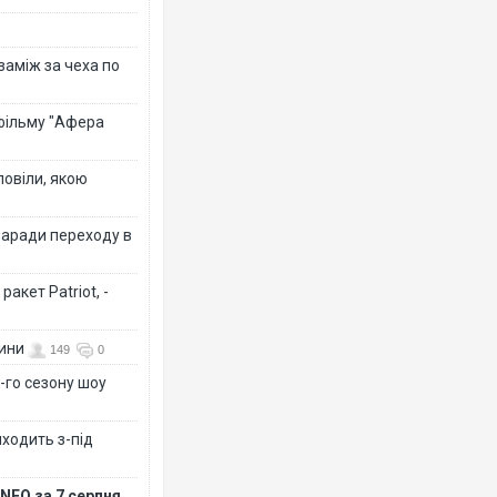
 заміж за чеха по
 фільму "Афера
повіли, якою
заради переходу в
акет Patriot, -
вини
149
0
-го сезону шоу
иходить з-під
NFO за 7 серпня