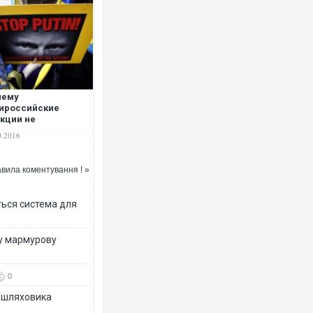
Ворог завдав комбінованого уд
чему
двоє поранених. Ще десятеро 
ироссийские
після атаки БПЛА по ринку на С
кции не
анавливают войну
0.2016
Донбассе
вила коментування ! »
ться система для
ву мармурову
0
Вже вивели на тести: Ferrari го
позашляховика Purosangue. ВІ
зашляховика