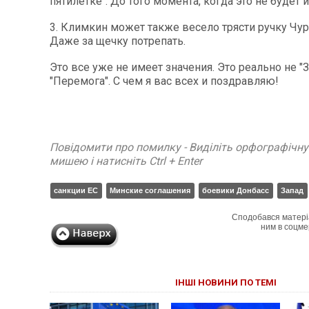
пятилетке". До того момента, когда это не будет 
3. Климкин может также весело трясти ручку Чур
Даже за щечку потрепать.
Это все уже не имеет значения. Это реально не "З
"Перемога". С чем я вас всех и поздравляю!
Повідомити про помилку - Виділіть орфографічн
мишею і натисніть Ctrl + Enter
санкции ЕС
Минские соглашения
боевики Донбасс
Запад
Сподобався матері
ним в соцме
ІНШІ НОВИНИ ПО ТЕМІ