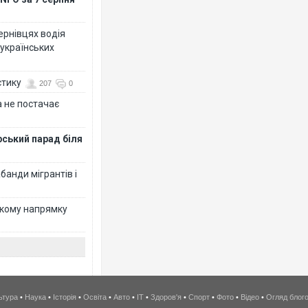
Чернівцях водія
 українських
стику
207
0
 не постачає
рський парад біля
банди мігрантів і
ькому напрямку
ьтура
•
Наука
•
Історія
•
Освіта
•
Авто
•
IT
•
Здоров'я
•
Спорт
•
Фото
•
Відео
•
Огляд блог