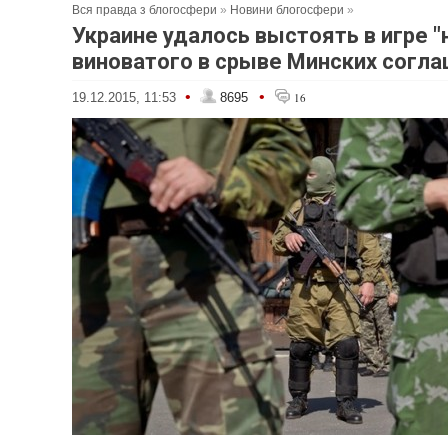
Вся правда з блогосфери
»
Новини блогосфери
»
Украине удалось выстоять в игре "
виноватого в срыве Минских согла
•
•
19.12.2015, 11:53
8695
16