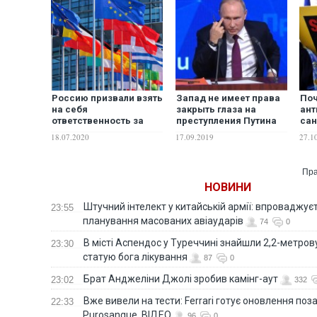
Россию призвали взять
Запад не имеет права
По
на себя
закрыть глаза на
ант
ответственность за
преступления Путина
сан
выполнение минских
против Украины —
ост
18.07.2020
17.09.2019
27.1
соглашений и
Financial Times
на 
нормандского саммита
Пра
НОВИНИ
Штучний інтелект у китайській армії: впроваджує
23:55
планування масованих авіаударів
74
0
В місті Аспендос у Туреччині знайшли 2,2-метро
23:30
статую бога лікування
87
0
Брат Анджеліни Джолі зробив камінг-аут
23:02
332
Вже вивели на тести: Ferrari готує оновлення по
22:33
Purosangue. ВІДЕО
96
0