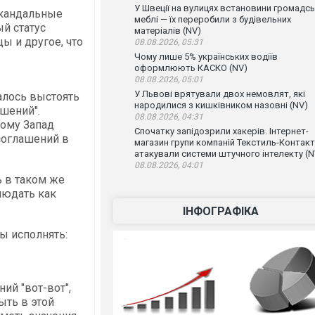
У Швеції на вулицях встановини громадсь
скандальные
меблі — їх переробили з будівельних
й статус
матеріалів (NV)
ы и другое, что
08.08.2026, 05:31
Чому лише 5% українських водіїв
оформлюють КАСКО (NV)
08.08.2026, 05:01
У Львові врятували двох немовлят, які
алось выстоять
народилися з кишківником назовні (NV)
шений".
08.08.2026, 04:31
ому Запад
Спочатку запідозрили хакерів. Інтернет-
соглашений в
магазин групи компаній Текстиль-Контакт
атакували системи штучного інтелекту (N
08.08.2026, 04:01
ь в таком же
людать как
ІНФОГРАФІКА
ы исполнять:
ий "вот-вот",
быть в этой