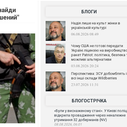
найди
БЛОГИ
шений"
Надія лише на культ жінки в
українській культурі
06.08.2026 08:49
Чому США не готові передати
Україні ліцензію на виробництв
ракет Patriot: політика, безпека 
можливі альтернативи
03.08.2026 20:24
Перспектива: ЗСУ добомблять і
всі інші склади Wildberries
23.07.2026 11:31
БЛОГОСТРІЧКА
«Були у виснаженому стані». У Києві поліц
відкрила провадження через неналежне
утримання 32 доберманів (NV)
08.08.2026, 06:01