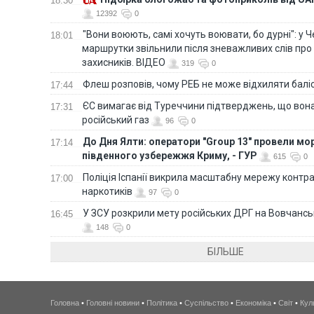
18:30
12392
0
"Вони воюють, самі хочуть воювати, бо дурні": у 
18:01
маршрутки звільнили після зневажливих слів про
захисників. ВІДЕО
319
0
Флеш розповів, чому РЕБ не може відхиляти балі
17:44
ЄС вимагає від Туреччини підтверджень, що вона
17:31
російський газ
96
0
До Дня Ялти: оператори "Group 13" провели мо
17:14
південного узбережжя Криму, - ГУР
615
0
Поліція Іспанії викрила масштабну мережу контра
17:00
наркотиків
97
0
У ЗСУ розкрили мету російських ДРГ на Вовчанс
16:45
148
0
БІЛЬШЕ
Головна
•
Головні новини
•
Політика
•
Суспільство
•
Економіка
•
Світ
•
Кул