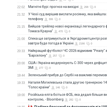
Магнітні бурі: прогноз на вихідні
22:02
268
0
У Чехії суд вирішив вислати росіянку, яка вийшла
21:32
телефону
306
0
Вийшов трейлер нової екранізації легендарного
21:15
Томаса Крауна"
470
0
Спека ще затримується: в Укргідрометцентрі роз
21:00
завтра буде погода в Україні
2166
0
Найкращий футболіст ЧС-2026 відмовив "Реалу" 
20:33
"Барселону"
257
0
США і Україна модернізують С-300 через дефіцит р
20:00
ЗМІ
277
0
Зеленський прибув до Сербії на важливі перемо
19:44
Наталія Могилевська стала другою тренеркою 14
19:33
"Голос країни"
146
0
Російська еліта боїться ФСБ, яка дедалі більше в
19:00
контролю, - Bloomberg
282
0
Підбірка блогожаб та фотоприколів від UAI