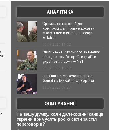
АНАЛІТИКА
Кремль не готовий до
компромісів і прагне досягти
своїх цілей війною, - Foreign
Affairs
03.08.2026 13:02
о
Звільнення Сирського знаменує
та
кінець епохи "старої гвардії" в
українській армії — NYT
23.07.2026 10:32
Повний текст резонансного
брифінга Михайла Федорова
18.07.2026 09:27
ОПИТУВАННЯ
ія
На вашу думку, коли далекобійні санкції
України примусять росію сісти за стіл
переговорів?