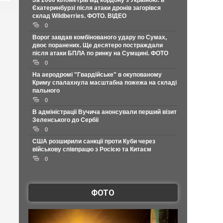
За 2000 кілометрів від кордону з Україною: в
Єкатеринбурзі після атаки дронів загорівся
склад Wildberries. ФОТО. ВІДЕО
0
Ворог завдав комбінованого удару по Сумах,
двоє поранених. Ще десятеро постраждали
після атаки БПЛА по ринку на Сумщині. ФОТО
0
На аеродромі "Гвардійське" в окупованому
Криму спалахнула масштабна пожежа на складі
пального
0
В адміністрації Вучича анонсували перший візит
Зеленського до Сербії
0
США розширили санкції проти Куби через
військову співпрацю з Росією та Китаєм
0
ФОТО