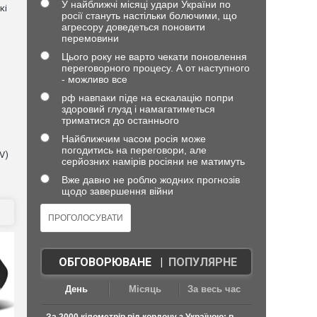
У найближчі місяці удари України по
кі
росії стануть настільки болючими, що
агресору доведеться поновити
перемовини
Цього року не варто чекати поновлення
переговорного процесу. А от наступного
- можливо все
рф навпаки піде на ескалацію попри
здоровий глузд і намагатиметься
триматися до останнього
Найближчим часом росія може
погодитись на переговори, але
V)
серйозних намірів росіяни не матимуть
Вже давно не роблю жодних прогнозів
щодо завершення війни
ОБГОВОРЮВАНЕ
|
ПОПУЛЯРНЕ
День
Місяць
За весь час