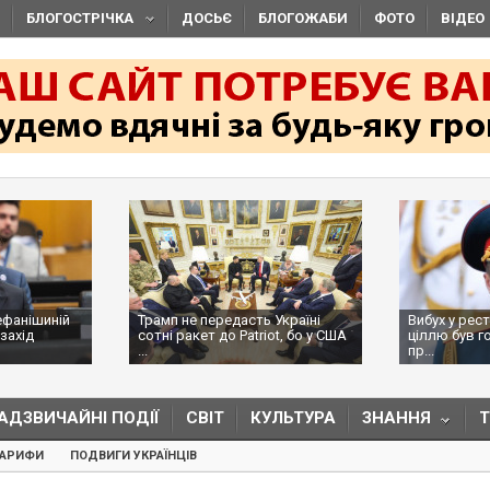
БЛОГОСТРІЧКА
ДОСЬЄ
БЛОГОЖАБИ
ФОТО
ВІДЕО
ефанішиній
Трамп не передасть Україні
Вибух у рес
захід
сотні ракет до Patriot, бо у США
ціллю був г
...
пр...
АДЗВИЧАЙНІ ПОДІЇ
СВІТ
КУЛЬТУРА
ЗНАННЯ
ТАРИФИ
ПОДВИГИ УКРАЇНЦІВ