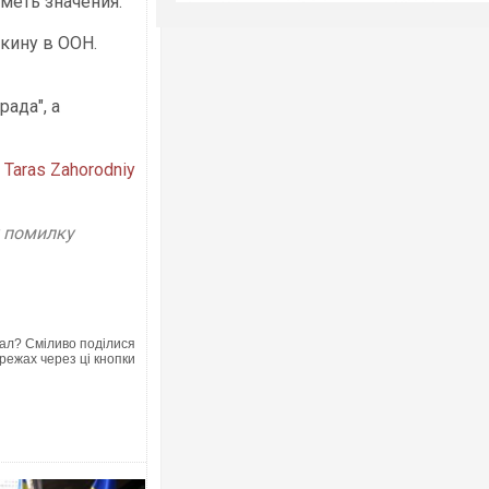
иметь значения.
кину в ООН.
рада", а
Taras Zahorodniy
у помилку
ал? Сміливо поділися
режах через ці кнопки