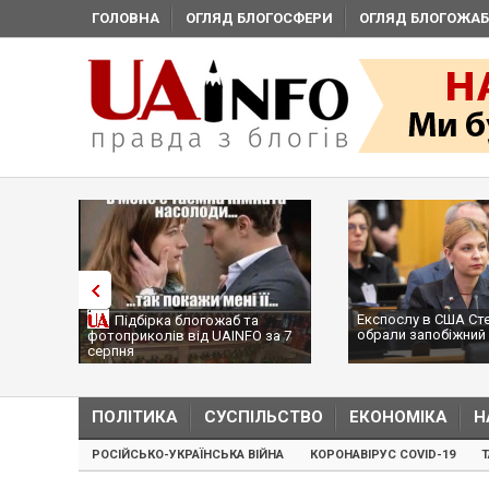
ГОЛОВНА
ОГЛЯД БЛОГОСФЕРИ
ОГЛЯД БЛОГОЖАБ
Експослу в США Ст
Підбірка блогожаб та
обрали запобіжний 
фотоприколів від UAINFO за 7
серпня
ПОЛІТИКА
СУСПІЛЬСТВО
ЕКОНОМІКА
Н
РОСІЙСЬКО-УКРАЇНСЬКА ВІЙНА
КОРОНАВІРУС COVID-19