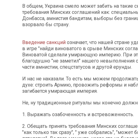
В общем, Украина смело может забить на такие 
требования Минских соглашений как: специальны
Донбасса, амнистия бандитам, выборы без границ
взорвало бы страну.
Введение санкций
означает, что нашей стране уд
в игре "найди виноватого в срыве Минских согла
Виноватой сделали умирающую империю. При эт
благодушно "не заметил" нашего невыполнения 
части амнистии, спецстатусов и другой ерунды.
И нас не наказали. То есть мы можем продолжат
духе: строить Армию, провожить реформы и наб
загибается умирающая империя.
Не, ну традиционные ритуалы мы конечно должн
1. Выражать озабоченность и встревоженность.
2. Обещать принять требования Минских соглашен
"как только так сразу", " уже собрались", "может 