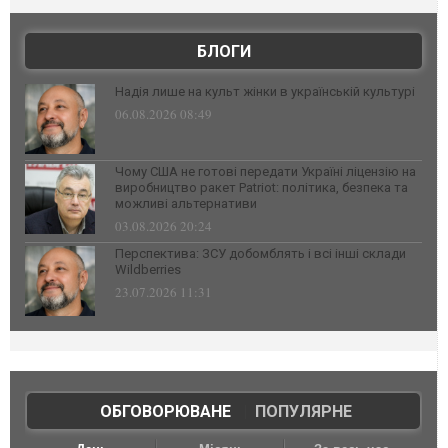
БЛОГИ
Надія лише на культ жінки в українській культурі
06.08.2026 08:49
Чому США не готові передати Україні ліцензію на
виробництво ракет Patriot: політика, безпека та
можливі альтернативи
03.08.2026 20:24
Перспектива: ЗСУ добомблять і всі інші склади
Wildberries
23.07.2026 11:31
ОБГОВОРЮВАНЕ
|
ПОПУЛЯРНЕ