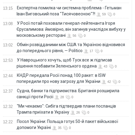
Eкспертна помилка чи системна проблема - Гетьман
13:15
Іван Виговський поза "Тисячовесною"?!
59
0
У Росії потай поховали генерал-лейтенанта Ігоря
13:08
Єрусалимова: ймовірно, він загинув унаслідок вибуху у
московському ресторані
56
0
Обмін розвідданими між США та Україною відновився
13:02
до попереднього рівня, — Politico
17
0
У Навроцького хочуть, щоб Туск все ж підписав
12:53
рішення позбавити Зеленського ордена
43
0
КНДР передала Росії понад 100 ракет: в ISW
12:44
попередили про нову загрозу для України
42
0
Судна, банки та підприємства: Британія розширила
12:37
санкції проти Росії
28
0
"Ми чекаємо": Сибіга підтвердив плани посланців
12:32
Трампа приїхати в Україну
26
0
Посол України: Польща готує 50-й пакет військової
12:22
допомоги Україні
35
0