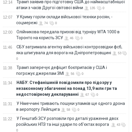
Трамп заявив про підготовку США до наймасштабнішої
12:14
атаки з часів Другої світової війни
135
0
У Криму горіли склади військової техніки росіян, -
12:07
соцмережі
74
0
Олійникова передала призові від турніру WTA 1000 в
12:00
Торонто на користь ЗСУ
46
0
СБУ затримала агентку військової контррозвідки фсб,
11:46
яка шпигувала для ворога на Дніпропетровщині
53
0
Трамп заперечує дефіцит боєприпасів у США і
11:38
погрожує джерелам ЗМІ
56
0
НАБУ: Стефанішиній повідомили про підозру у
11:34
незаконному збагаченні на понад 13,9 млн грн та
недостовірному декларуванні
67
0
У Німеччині тривають пошуки уламків ще одного дрона
11:31
в аеропорту Лейпцига
58
0
У Генштабі ЗСУ розповіли про деталі ураження двох
11:22
російських НПЗ та інші удари по об'єктах ворога
43
0