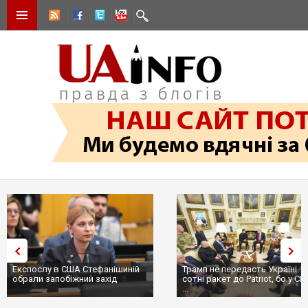
Експослу в США Стефанішиній
Трамп не передасть Україні
обрали запобіжний захід
сотні ракет до Patriot, бо у С
...