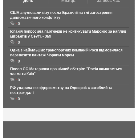
День
Місяць
За весь час
США анулювали візу посла Бразилії на тлі загострення
дипломатичного конфлікту
0
Іспанія попросила партнерів не критикувати Марокко за наплив
мігрантів у Сеуті, - ЗМІ
0
Одна з найбільших транспортних компаній Росії відмовилася
перевозити вантажі Чорним морем
0
Посол ЄС Матернова про нічний обстріл: "Росія намагається
зламати Київ"
0
РФ ударила по підприємству на Одещині: є загиблий та
постраждалі
0