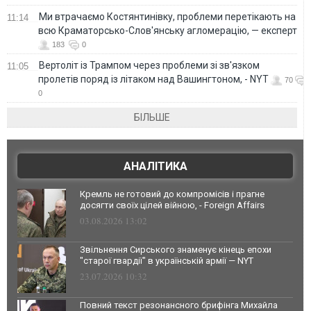
Ми втрачаємо Костянтинівку, проблеми перетікають на
11:14
всю Краматорсько-Слов'янську агломерацію, — експерт
183
0
Вертоліт із Трампом через проблеми зі зв'язком
11:05
пролетів поряд із літаком над Вашингтоном, - NYT
70
0
БІЛЬШЕ
АНАЛІТИКА
Кремль не готовий до компромісів і прагне
досягти своїх цілей війною, - Foreign Affairs
03.08.2026 13:02
Звільнення Сирського знаменує кінець епохи
"старої гвардії" в українській армії — NYT
23.07.2026 10:32
Повний текст резонансного брифінга Михайла