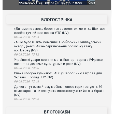
чили нову
Сили оборони уразили Ярославський НПЗ:
Неймар вла
губернатор регіону заявив про наймасштабнішу
"Сантоса".
атаку. ВІДЕО
БЛОГОСТРІЧКА
«Динамо не зможе боротися за золото»: легенда Шахтаря
зробив гучний прогноз на УПЛ (NV)
06.08.2026, 13:24
«А що було б, якби бомбили Нью-Йорк?». Голлівудський
актор Джессі Айзенберг пережив російську атаку
по Львову (NV)
06.08.2026, 13:12
Українські удари досягли мети. Експорт зерна з РФ різко
впав — за деякими культурами в рази (NV)
06.08.2026, 13:00
Спека і посуха зупиняють АЕС у Європі: чи є загроза для
України — огляд ВВС (NV)
06.08.2026, 12:48
До чого тут зима. Чому мобільні оператори тестують 5G
саме зараз та чи планують впроваджувати його в Україні
(NV)
06.08.2026, 12:36
БЛОГОЖАБИ