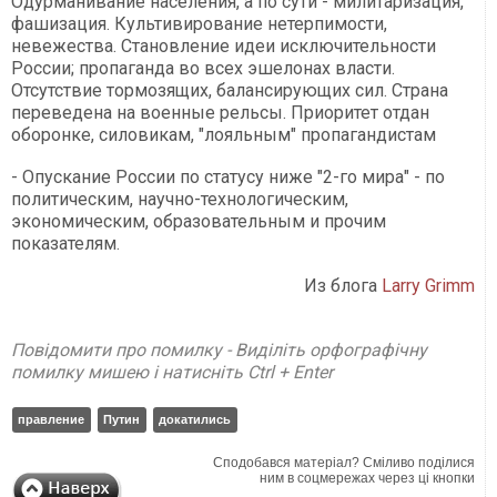
Одурманивание населения, а по сути - милитаризация,
фашизация. Культивирование нетерпимости,
невежества. Становление идеи исключительности
России; пропаганда во всех эшелонах власти.
Отсутствие тормозящих, балансирующих сил. Страна
переведена на военные рельсы. Приоритет отдан
оборонке, силовикам, "лояльным" пропагандистам
- Опускание России по статусу ниже "2-го мира" - по
политическим, научно-технологическим,
экономическим, образовательным и прочим
показателям.
Из блога
Larry Grimm
Повідомити про помилку - Виділіть орфографічну
помилку мишею і натисніть Ctrl + Enter
правление
Путин
докатились
Сподобався матеріал? Сміливо поділися
ним в соцмережах через ці кнопки