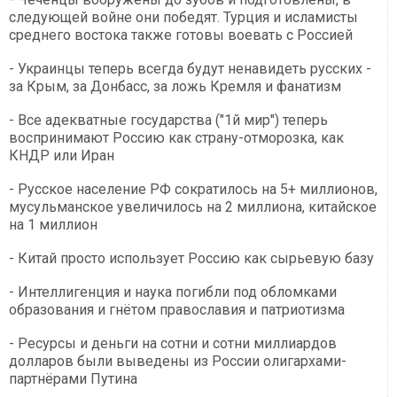
следующей войне они победят. Турция и исламисты
среднего востока также готовы воевать с Россией
- Украинцы теперь всегда будут ненавидеть русских -
за Крым, за Донбасс, за ложь Кремля и фанатизм
- Все адекватные государства ("1й мир") теперь
воспринимают Россию как страну-отморозка, как
КНДР или Иран
- Русское население РФ сократилось на 5+ миллионов,
мусульманское увеличилось на 2 миллиона, китайское
на 1 миллион
- Китай просто использует Россию как сырьевую базу
- Интеллигенция и наука погибли под обломками
образования и гнётом православия и патриотизма
- Ресурсы и деньги на сотни и сотни миллиардов
долларов были выведены из России олигархами-
партнёрами Путина