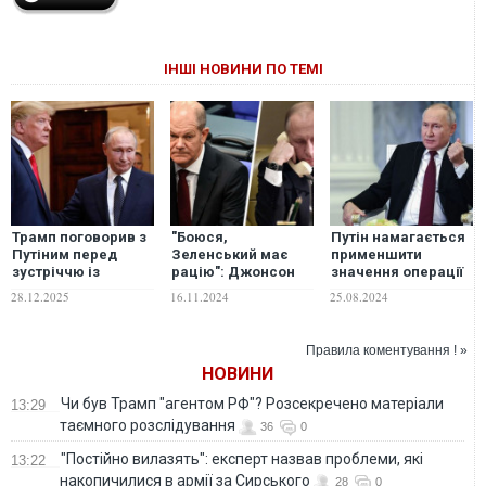
ІНШІ НОВИНИ ПО ТЕМІ
Трамп поговорив з
"Боюся,
Путін намагається
Путіним перед
Зеленський має
применшити
зустріччю із
рацію": Джонсон
значення операції
Зеленським
розповів, чим
ЗСУ у Курській
28.12.2025
16.11.2024
25.08.2024
небезпечний
області: аналіз WSJ
дзвінок Шольца
Путіну
Правила коментування ! »
НОВИНИ
Чи був Трамп "агентом РФ"? Розсекречено матеріали
13:29
таємного розслідування
36
0
"Постійно вилазять": експерт назвав проблеми, які
13:22
накопичилися в армії за Сирського
28
0