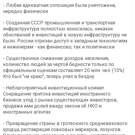
- Любая адекватная оппозиция была уничтожена,
нередко физически
- Созданная СССР промышленная и транспортная
инфраструктура полностью износилась, никаких
обнолвений и инвестиций в новую инфраструктуру не
было. России отрезан доступ к западным технологиям
и инженерам - как финансово, так и политически
- Существенное снижение доходов населения,
количество людей за чертой бедности только по
официальным оценкам составляет 20 млн. чел. (15%)
Кто был "на краю", теперь упал в бездну
- Неблагоприятный инвестиционный климат.
Сокращение притока инвестиций иностранного
бизнеса: уход с рынка существующих инвесторов,
продажа ими долей ввиду закона об НКО и
иностранных агентах
- Превращение страны в гротескного средневекового
уродца; реставрация совковых маркеров, лозунгов.