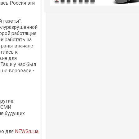
ась Россия эти
й газеты".
полуразрушенной
торой работящие
 работать на
траны вначале
глись к
вия для
Так и у нас был
 не воровали -
ругие.
е СМИ
ля будущих
но для
NEWSru.ua