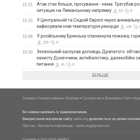
Атак стає більше, просування - нема: Трегубов ро
15:21
ситуацію на Лиманському напрямку
53
0
У Центральній та Східній Європі через аномальну
15:15
зафіксували нові температурні рекорди
126
У російському Брянську спалахнула пожежа, горя
15:08
220
0
Зеленський заслухав доповідь Драпатого: обгов
15:00
захисту Донеччини, антибалістику, далекобійні са
питання
41
0
БІЛЬШЕ
Головна
•
Головні новини
•
Політика
•
Суспільство
•
Економіка
•
Світ
•
Кул
Всі новини належать їх правовласникам.
Використання матеріалів сайту
uainfo.org
дозволяється за умови посиланн
Про нас
.
Контактна інформація
.
uainfo.org@gmail.com
Copyright © 2011-2026 UAINFO.