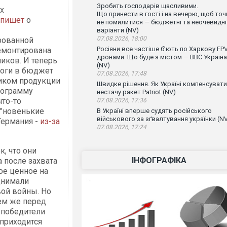
Зробить господарів щасливими.
х
Що принести в гості і на вечерю, щоб точ
пишет
о
не помилитися — бюджетні та неочевидні
варіанти (NV)
07.08.2026, 18:00
рованной
Росіяни все частіше бʼють по Харкову FPV
емонтирована
дронами. Що буде з містом — ВВС Україна
иков. И теперь
(NV)
логи в бюджет
07.08.2026, 17:48
иком продукции
Швидке рішення. Як Україні компенсувати
рограмму
нестачу ракет Patriot (NV)
что-то
07.08.2026, 17:36
 "новенькие
В Україні вперше судять російського
військового за зґвалтування українки (N
Германия -
из-за
07.08.2026, 17:24
, что они
ІНФОГРАФІКА
а после захвата
ое ценное на
днимали
ой войны. Но
Чем же перед
 победители
 приходится