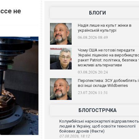
ссе не
БЛОГИ
Надія лише на культ жінки в
українській культурі
06.08.2026 08:49
Чому США не готові передати
Україні ліцензію на виробництв
ракет Patriot: політика, безпека 
можливі альтернативи
03.08.2026 20:24
Перспектива: ЗСУ добомблять і
всі інші склади Wildberries
23.07.2026 11:31
БЛОГОСТРІЧКА
Колумбійські наркокартелі відправляють
людей в Україну, щоб освоїти технології
бойових дронів (Факти)
07.08.2026, 18:12