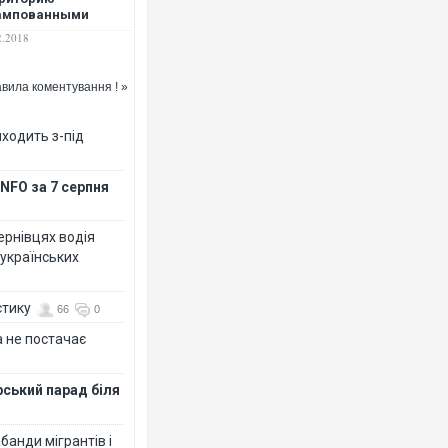
ампованными
ичами, а теперь –
2.2018
ампованными
мниками. ФОТО
вила коментування ! »
иходить з-під
NFO за 7 серпня
Чернівцях водія
 українських
стику
66
0
 не постачає
рський парад біля
банди мігрантів і