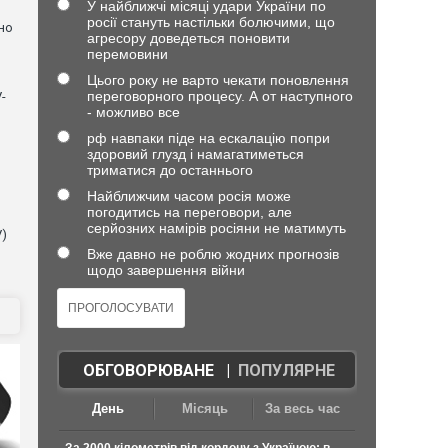
У найближчі місяці удари України по
росії стануть настільки болючими, що
но
агресору доведеться поновити
перемовини
Цього року не варто чекати поновлення
переговорного процесу. А от наступного
-
- можливо все
рф навпаки піде на ескалацію попри
здоровий глузд і намагатиметься
триматися до останнього
Найближчим часом росія може
погодитись на переговори, але
серйозних намірів росіяни не матимуть
V)
Вже давно не роблю жодних прогнозів
щодо завершення війни
ОБГОВОРЮВАНЕ
|
ПОПУЛЯРНЕ
День
Місяць
За весь час