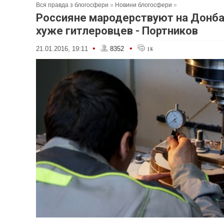
Вся правда з блогосфери
»
Новини блогосфери
»
Россияне мародерствуют на Донба
хуже гитлеровцев - Портников
•
•
21.01.2016, 19:11
8352
18