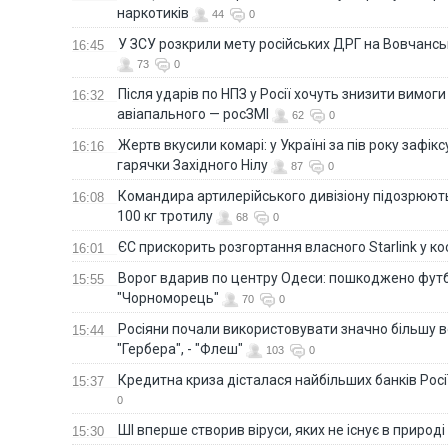
наркотиків
44
0
У ЗСУ розкрили мету російських ДРГ на Вовчанс
16:45
73
0
Після ударів по НПЗ у Росії хочуть знизити вимоги
16:32
авіапального — росЗМІ
62
0
Жертв вкусили комарі: у Україні за пів року зафі
16:16
гарячки Західного Нілу
87
0
Командира артилерійського дивізіону підозрюют
16:08
100 кг тротилу
68
0
ЄС прискорить розгортання власного Starlink у ко
16:01
Ворог вдарив по центру Одеси: пошкоджено фут
15:55
"Чорноморець"
70
0
Росіяни почали використовувати значно більшу 
15:44
"Гербера", - "Флеш"
103
0
Кредитна криза дісталася найбільших банків Росії
15:37
0
ШІ вперше створив віруси, яких не існує в природі
15:30