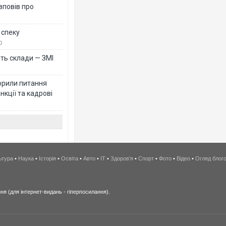
зповів про
 спеку
0
ть склади — ЗМІ
орили питання
нкції та кадрові
ьтура
•
Наука
•
Історія
•
Освіта
•
Авто
•
IT
•
Здоров'я
•
Спорт
•
Фото
•
Відео
•
Огляд блог
я (для інтернет-видань - гіперпосилання).