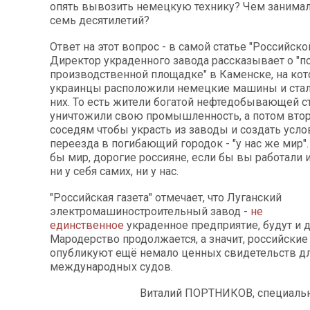
опять вывозить немецкую технику? Чем занимал
семь десятилетий?
Ответ на этот вопрос - в самой статье "Российско
Директор украденного завода рассказывает о "
производственной площадке" в Каменске, на ко
украинцы расположили немецкие машины и стали
них. То есть жители богатой нефтедобывающей с
уничтожили свою промышленность, а потом втор
соседям чтобы украсть из заводы и создать усло
переезда в погибающий городок - "у нас же мир". 
бы мир, дорогие россияне, если бы вы работали и
ни у себя самих, ни у нас.
"Российская газета" отмечает, что Луганский
электромашиностроительный завод -
не
единственное
украденное предприятие, будут и д
Мародерство продолжается, а значит, российски
опубликуют ещё немало ценных свидетельств д
международных судов.
Виталий ПОРТНИКОВ, специаль