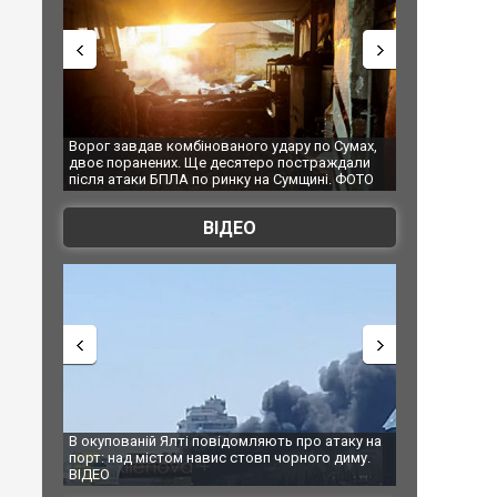
ованого удару по Сумах,
За 2000 кілометрів від кордону з Україною: 
 десятеро постраждали
Єкатеринбурзі після атаки дронів загорівся
 ринку на Сумщині. ФОТО
склад Wildberries. ФОТО. ВІДЕО
ВІДЕО
повідомляють про атаку на
За 2000 кілометрів від кордону з Україною:
авис стовп чорного диму.
Єкатеринбурзі після атаки дронів загорівс
склад Wildberries. ФОТО. ВІДЕО