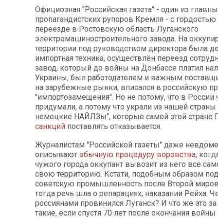
Официозная "Российская газета" - один из главны
пропагандистских рупоров Кремля - с гордостью
переезде в Ростовскую область Луганского
электромашиностроительного завода. На оккупи
территории под руководством директора была д
импортная техника, осуществлён переезд сотрудн
завод, который до войны на Донбассе платил на
Украины, был работодателем и важным поставщ
на зарубежные рынки, вписался в российскую п
"импортозамещения". Но не потому, что в России 
придумали, а потому что украли из нашей страны
немецкие НАЙЛЗы", которые самой этой стране 
санкций
поставлять отказывается.
Журналистам "Российской газеты" даже невдомек
описывают
обычную процедуру воровства
, когд
чужого города оккупант вывозит из него все сам
свою территорию. Кстати, подобным образом по
советскую промышленность после Второй миров
тогда речь шла о репарациях, наказании Рейха. 
россиянами провинился Луганск? И что же это за
такие, если спустя 70 лет после окончания войны