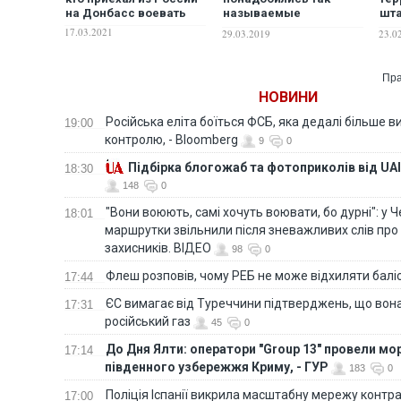
на Донбасс воевать
называемые
шт
украинские наемники в
Иль
17.03.2021
29.03.2019
23.0
Сирии
шт
нае
Пра
НОВИНИ
Російська еліта боїться ФСБ, яка дедалі більше в
19:00
контролю, - Bloomberg
9
0
Підбірка блогожаб та фотоприколів від UAI
18:30
148
0
"Вони воюють, самі хочуть воювати, бо дурні": у 
18:01
маршрутки звільнили після зневажливих слів про
захисників. ВІДЕО
98
0
Флеш розповів, чому РЕБ не може відхиляти балі
17:44
ЄС вимагає від Туреччини підтверджень, що вона
17:31
російський газ
45
0
До Дня Ялти: оператори "Group 13" провели мо
17:14
південного узбережжя Криму, - ГУР
183
0
Поліція Іспанії викрила масштабну мережу контра
17:00