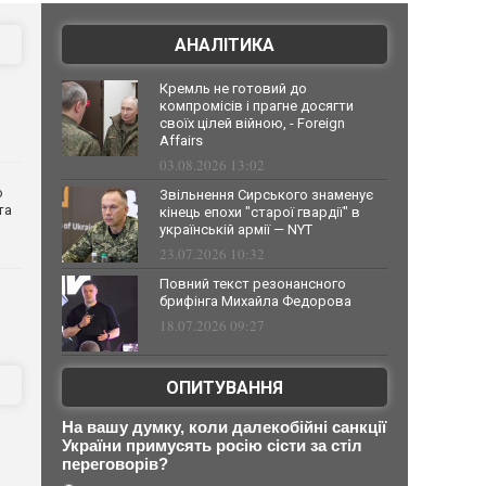
АНАЛІТИКА
Кремль не готовий до
компромісів і прагне досягти
своїх цілей війною, - Foreign
Affairs
03.08.2026 13:02
о
Звільнення Сирського знаменує
та
кінець епохи "старої гвардії" в
українській армії — NYT
23.07.2026 10:32
Повний текст резонансного
брифінга Михайла Федорова
18.07.2026 09:27
ОПИТУВАННЯ
На вашу думку, коли далекобійні санкції
України примусять росію сісти за стіл
переговорів?