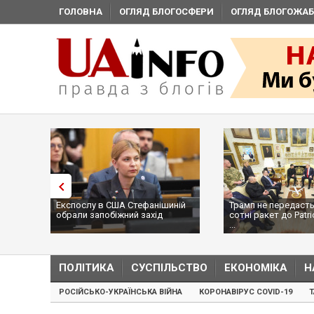
ГОЛОВНА
ОГЛЯД БЛОГОСФЕРИ
ОГЛЯД БЛОГОЖАБ
Експослу в США Стефанішиній
Трамп не передасть
обрали запобіжний захід
сотні ракет до Patri
...
ПОЛІТИКА
СУСПІЛЬСТВО
ЕКОНОМІКА
Н
РОСІЙСЬКО-УКРАЇНСЬКА ВІЙНА
КОРОНАВІРУС COVID-19