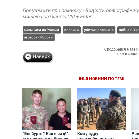
Повідомити про помилку - Виділіть орфографічн
мишею і натисніть Ctrl + Enter
наемники из России
боевики
убитые россияне
война в Ук
агрессия России
Сподобався матері
ним в соцме
ІНШІ НОВИНИ ПО ТЕМІ
"Вы бурят? Как я рад!":
Кому вдруг
Ран
кто приехал из России
понадобились так
тер