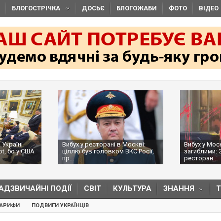
БЛОГОСТРІЧКА
ДОСЬЄ
БЛОГОЖАБИ
ФОТО
ВІДЕО
 Україні
Вибух у ресторані в Москві:
Вибух у Мос
ot, бо у США
ціллю був головком ВКС Росії,
загиблими: 
пр...
ресторан...
АДЗВИЧАЙНІ ПОДІЇ
СВІТ
КУЛЬТУРА
ЗНАННЯ
ТАРИФИ
ПОДВИГИ УКРАЇНЦІВ