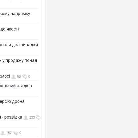
ькому напрямку
 до якості
ксували два випадки
ь у продажу понад
смосі
68
0
больний стадіон
версію дрона
 - розвідка
233
157
0