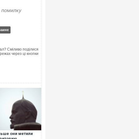
у помилку
раине
Ворог завдав комбін
двоє поранених. Ще
ал? Сміливо поділися
після атаки БПЛА по
режах через ці кнопки
В окупованій Ялті 
порт: над містом н
ВІДЕО
ьше они метили
риторию