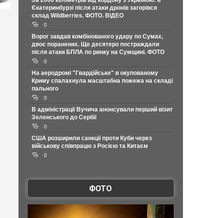
За 2000 кілометрів від кордону з Україною: в
Єкатеринбурзі після атаки дронів загорівся
склад Wildberries. ФОТО. ВІДЕО
0
Ворог завдав комбінованого удару по Сумах,
двоє поранених. Ще десятеро постраждали
після атаки БПЛА по ринку на Сумщині. ФОТО
0
На аеродромі "Гвардійське" в окупованому
Криму спалахнула масштабна пожежа на складі
пального
0
В адміністрації Вучича анонсували перший візит
Зеленського до Сербії
0
США розширили санкції проти Куби через
військову співпрацю з Росією та Китаєм
0
ФОТО