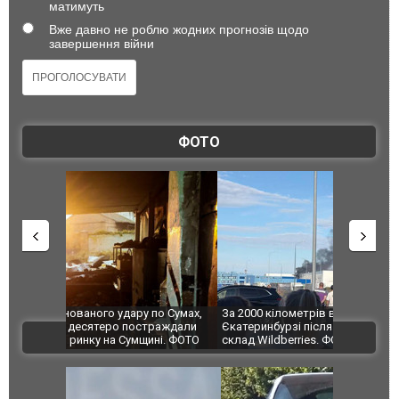
матимуть
Вже давно не роблю жодних прогнозів щодо
завершення війни
ФОТО
по Сумах,
За 2000 кілометрів від кордону з Україною: в
"Мої іграш
траждали
Єкатеринбурзі після атаки дронів загорівся
суперкарів
ВІДЕО
ині. ФОТО
склад Wildberries. ФОТО. ВІДЕО