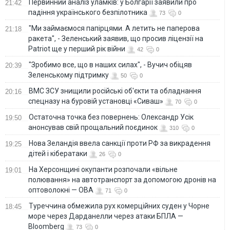
Первинний аналіз уламків: у Болгарії заявили про
21:42
падіння українського безпілотника
73
0
"Ми займаємося папірцями. А летить не паперова
21:18
ракета", - Зеленський заявив, що просив ліцензії на
Patriot ще у перший рік війни
42
0
"Зробимо все, що в наших силах", - Вучич обіцяв
20:39
Зеленському підтримку
50
0
ВМС ЗСУ знищили російські об'єкти та обладнання
20:16
спецназу на буровій установці «Сиваш»
70
0
Остаточна точка без повернень: Олександр Усік
19:50
анонсував свій прощальний поєдинок
310
0
Нова Зеландія ввела санкції проти РФ за викрадення
19:25
дітей і кібератаки
26
0
На Херсонщині окупанти розпочали «вільне
19:01
полювання» на автотранспорт за допомогою дронів на
оптоволокні — ОВА
71
0
Туреччина обмежила рух комерційних суден у Чорне
18:45
море через Дарданелли через атаки БПЛА —
Bloomberg
73
0