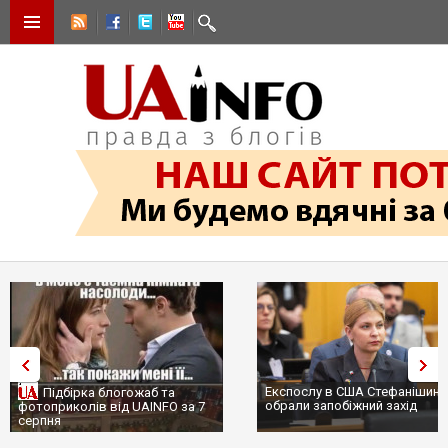
Експослу в США Стефанішиній
Підбірка блогожаб та
обрали запобіжний захід
фотоприколів від UAINFO за 7
серпня