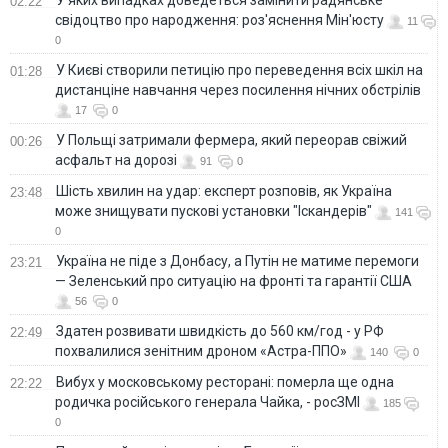
02:22
свідоцтво про народження: роз'яснення Мін'юсту
11
0
У Києві створили петицію про переведення всіх шкіл на
01:28
дистанціне навчання через посилення нічних обстрілів
17
0
У Польщі затримали фермера, який переорав свіжий
00:26
асфальт на дорозі
91
0
Шість хвилин на удар: експерт розповів, як Україна
23:48
може знищувати пускові установки "Іскандерів"
141
0
Україна не піде з Донбасу, а Путін не матиме перемоги
23:21
— Зеленський про ситуацію на фронті та гарантії США
56
0
Здатен розвивати швидкість до 560 км/год - у РФ
22:49
похвалилися зенітним дроном «Астра-ППО»
140
0
Вибух у московському ресторані: померла ще одна
22:22
родичка російського генерала Чайка, - росЗМІ
185
0