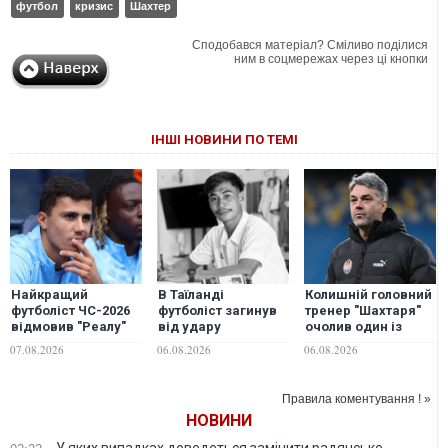
футбол
кризис
Шахтер
Сподобався матеріал? Сміливо поділися
ним в соцмережах через ці кнопки
ІНШІ НОВИНИ ПО ТЕМІ
Найкращий
В Таїланді
Колишній головний
футболіст ЧС-2026
футболіст загинув
тренер "Шахтаря"
відмовив "Реалу"
від удару
очолив один із
заради переходу в
блискавки під час
найкращих клубів
07.08.2026
06.08.2026
06.08.2026
"Барселону"
матчу: ще 12 людей
Саудівської Аравії
постраждали.
ВІДЕО
Правила коментування ! »
НОВИНИ
У яких випадках доведеться замінити радянське