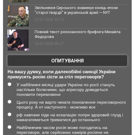
Звільнення Сирського знаменує кінець епохи
"старої гвардії" в українській армії — NYT
23.07.2026 10:32
Повний текст резонансного брифінга Михайла
Федорова
18.07.2026 09:27
ОПИТУВАННЯ
На вашу думку, коли далекобійні санкції України
примусять росію сісти за стіл переговорів?
У найближчі місяці удари України по росії стануть
настільки болючими, що агресору доведеться
поновити перемовини
Цього року не варто чекати поновлення переговорного
процесу. А от наступного - можливо все
рф навпаки піде на ескалацію попри здоровий глузд і
намагатиметься триматися до останнього
Найближчим часом росія може погодитись на
переговори, але серйозних намірів росіяни не