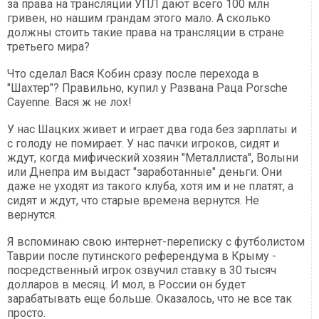
за права на трансляции УПЛ дают всего 100 млн
гривен, но нашим грандам этого мало. А сколько
должны стоить такие права на трансляции в стране
третьего мира?
Что сделал Вася Кобин сразу после перехода в
"Шахтер"? Правильно, купил у Развана Раца Porsche
Cayenne. Вася ж не лох!
У нас Шацких живет и играет два года без зарплаты и
с голоду не помирает. У нас пачки игроков, сидят и
ждут, когда мифический хозяин "Металлиста", Волыни
или Днепра им выдаст "заработанные" деньги. Они
даже не уходят из такого клуба, хотя им и не платят, а
сидят и ждут, что старые времена вернутся. Не
вернутся.
Я вспоминаю свою интернет-переписку с футболистом
Таврии после путинского референдума в Крыму -
посредственный игрок озвучил ставку в 30 тысяч
долларов в месяц. И мол, в России он будет
зарабатывать еще больше. Оказалось, что не все так
просто.