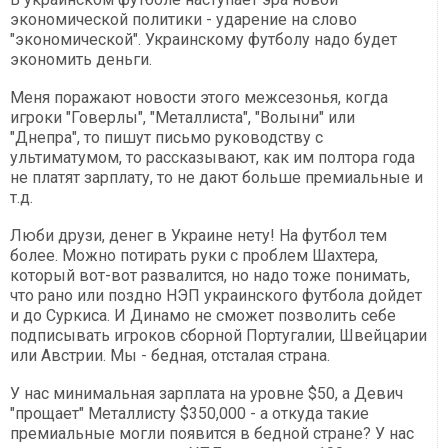
экономической политики - ударение на слово
"экономической". Украинскому футболу надо будет
экономить деньги.
Меня поражают новости этого межсезонья, когда
игроки "Говерлы", "Металлиста", "Волыни" или
"Днепра", то пишут письмо руководству с
ультиматумом, то рассказывают, как им полтора года
не платят зарплату, то не дают больше премиальные и
т.д.
Люби друзи, денег в Украине нету! На футбол тем
более. Можно потирать руки с проблем Шахтера,
который вот-вот развалится, но надо тоже понимать,
что рано или поздно НЭП украинского футбола дойдет
и до Суркиса. И Динамо не сможет позволить себе
подписывать игроков сборной Португалии, Швейцарии
или Австрии. Мы - бедная, отсталая страна.
У нас минимальная зарплата на уровне $50, а Девич
"прощает" Металлисту $350,000 - а откуда такие
премиальные могли появится в бедной стране? У нас