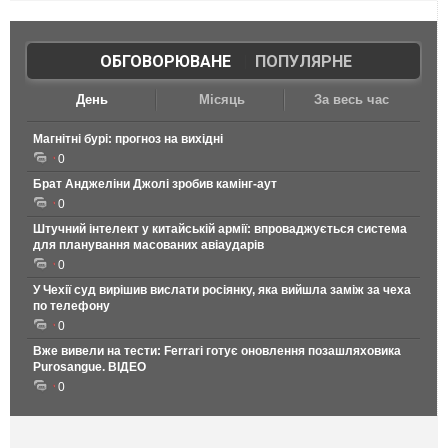
ОБГОВОРЮВАНЕ
|
ПОПУЛЯРНЕ
День
Місяць
За весь час
Магнітні бурі: прогноз на вихідні
0
Брат Анджеліни Джолі зробив камінг-аут
0
Штучний інтелект у китайській армії: впроваджується система
для планування масованих авіаударів
0
У Чехії суд вирішив вислати росіянку, яка вийшла заміж за чеха
по телефону
0
Вже вивели на тести: Ferrari готує оновлення позашляховика
Purosangue. ВІДЕО
0