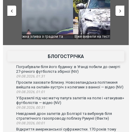
дом та
Вже вивели на тести: Ferrari готує оновлення
Вийшов тре
позашляховика Purosangue. ВІДЕО
фільму "Аф
БЛОГОСТРІЧКА
Пограбували біля його будинку: в Уганді побили до смерті
27-річного футболіста збірної (NV)
09.08.2026, 01:31
Просили заховати білизну. Новозеландська політикиня
вийшла на онлайн-зустріч з колегами з ванної — відео (NV)
09.08.2026, 01:01
У Бразилії під час матчу папуга залетів на поле і «атакував»
футболістів — відео (NV)
09.08.2026, 00:31
Невідомий дрон залетів до Болгарії та вибухнув біля
стратегічного газопроводу поблизу Румунії (Факти)
09.08.2026, 00:01
Відкриття американської суфражистки. 170 років тому