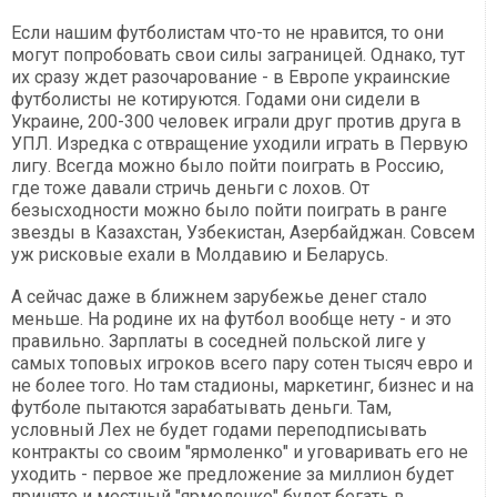
Если нашим футболистам что-то не нравится, то они
могут попробовать свои силы заграницей. Однако, тут
их сразу ждет разочарование - в Европе украинские
футболисты не котируются. Годами они сидели в
Украине, 200-300 человек играли друг против друга в
УПЛ. Изредка с отвращение уходили играть в Первую
лигу. Всегда можно было пойти поиграть в Россию,
где тоже давали стричь деньги с лохов. От
безысходности можно было пойти поиграть в ранге
звезды в Казахстан, Узбекистан, Азербайджан. Совсем
уж рисковые ехали в Молдавию и Беларусь.
А сейчас даже в ближнем зарубежье денег стало
меньше. На родине их на футбол вообще нету - и это
правильно. Зарплаты в соседней польской лиге у
самых топовых игроков всего пару сотен тысяч евро и
не более того. Но там стадионы, маркетинг, бизнес и на
футболе пытаются зарабатывать деньги. Там,
условный Лех не будет годами переподписывать
контракты со своим "ярмоленко" и уговаривать его не
уходить - первое же предложение за миллион будет
принято и местный "ярмоленко" будет бегать в