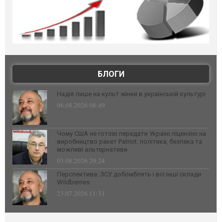
БЛОГИ
Надія лише на культ жінки в українській культурі
06.08.2026 08:49
Чому США не готові передати Україні ліцензію на
виробництво ракет Patriot: політика, безпека та
можливі альтернативи
03.08.2026 20:24
Перспектива: ЗСУ добомблять і всі інші склади
Wildberries
23.07.2026 11:31