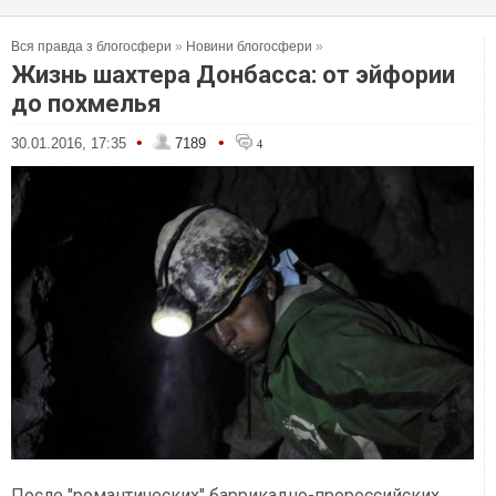
Вся правда з блогосфери
»
Новини блогосфери
»
Жизнь шахтера Донбасса: от эйфории
до похмелья
•
•
30.01.2016, 17:35
7189
4
После "романтических" баррикадно-пророссийских