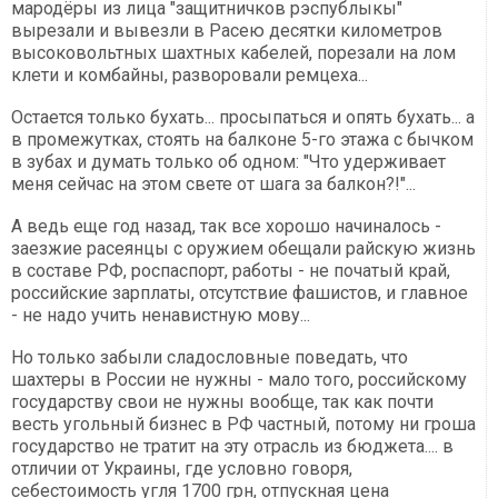
мародёры из лица "защитничков рэспублыкы"
вырезали и вывезли в Расею десятки километров
высоковольтных шахтных кабелей, порезали на лом
клети и комбайны, разворовали ремцеха...
Остается только бухать... просыпаться и опять бухать... а
в промежутках, стоять на балконе 5-го этажа с бычком
в зубах и думать только об одном: "Что удерживает
меня сейчас на этом свете от шага за балкон?!"...
А ведь еще год назад, так все хорошо начиналось -
заезжие расеянцы с оружием обещали райскую жизнь
в составе РФ, роспаспорт, работы - не початый край,
российские зарплаты, отсутствие фашистов, и главное
- не надо учить ненавистную мову...
Но только забыли сладословные поведать, что
шахтеры в России не нужны - мало того, российскому
государству свои не нужны вообще, так как почти
весть угольный бизнес в РФ частный, потому ни гроша
государство не тратит на эту отрасль из бюджета.... в
отличии от Украины, где условно говоря,
себестоимость угля 1700 грн, отпускная цена