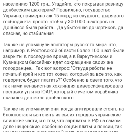
населению 1200 грн... Угадайте, кто покрывал разницу
донбасским шахтерам? Правильно, государство
Украина, примерно аж 15 млрд из скудного, дырявого
госбюджета, просто, чтобы у 300 000 шахтеров на
Донбассе была работа... Да убыточная до чертиков, да
опасная, но стабильная...
Так же не упомянули агитаторы русского мира, что,
например, в Ростовской области более 100 шахт были
закрыты в последнее время, а в Варкутинском и
Кузнецком бассейнах идет сокращение своих же
голодранцев... Так вот вопрос: "Откуда работы не
початый край и кто тот козел, который за все это, как
говорится, будет платить?" Особенно в свете того, что
так нами ненавистная хохляндия диверсифицировала
поставки угля из ЮАР, который с учетом кораблика
оказался дешевле донбасского...
Так же не упомянули они, когда агитировали стоять на
блокпостах и выгонять из своих городов украинские
воинские части, и о том, что зарплаты в РФ на самом
деле нищенские, особенно соцвыплаты и пенсии, так