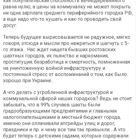
как покупательская способность вечнодеревянного
равна нулю, а цены на коммуналку не может покрыть
ни одна зарплата среднего периферийного городка РФ,
а еще надо что-то кушать и как-то проводить свой
досуг.
Теперь будущее вырисовывается не радужное, мягко
говоря, отсюда и мысли про нажраться и шагнуть с 5-
го этажа... Нас ждет нищета бывших ростовских
шахтных городов, их пьянство и наркомания,
проституция, безработица и смертность, помноженная
на уничтоженную войной инфраструктуру и
постоянный стресс от воспоминаний о том, как было
хорошо при Украине...
А что делать с угробленной инфраструктурой и
коммунальной сферой наших городков? Ведь не стоит
забывать, что в 99% случаев шахты были
градообразующими предприятиями и главными
налогоплательщиками в местный бюджет города,
именно они оплачивали апгрейды улиц и дорог,
праздники и пр. к чему все там так привыкли... А что
будет теперь с детскими садами, которые содержали