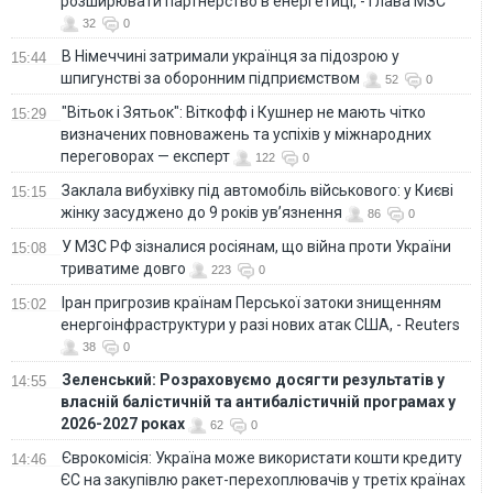
розширювати партнерство в енергетиці, - глава МЗС
32
0
В Німеччині затримали українця за підозрою у
15:44
шпигунстві за оборонним підприємством
52
0
"Вітьок і Зятьок": Віткофф і Кушнер не мають чітко
15:29
визначених повноважень та успіхів у міжнародних
переговорах — експерт
122
0
Заклала вибухівку під автомобіль військового: у Києві
15:15
жінку засуджено до 9 років ув’язнення
86
0
У МЗС РФ зізналися росіянам, що війна проти України
15:08
триватиме довго
223
0
Іран пригрозив країнам Перської затоки знищенням
15:02
енергоінфраструктури у разі нових атак США, - Reuters
38
0
Зеленський: Розраховуємо досягти результатів у
14:55
власній балістичній та антибалістичній програмах у
2026-2027 роках
62
0
Єврокомісія: Україна може використати кошти кредиту
14:46
ЄС на закупівлю ракет-перехоплювачів у третіх країнах