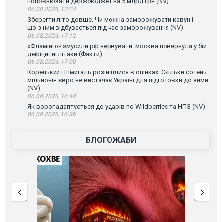
поповнювати держбюджет на 5 млрд грн (NV)
06.08.2026, 17:24
Зберегти літо довше. Чи можна заморожувати кавун і
що з ним відбувається під час заморожування (NV)
06.08.2026, 17:12
«Фламінго» змусили рф нервувати: москва повернула у бій
дефіцитні літаки (Факти)
06.08.2026, 17:00
Корецький і Шмигаль розійшлися в оцінках. Скільки сотень
мільйонів євро не вистачає Україні для підготовки до зими
(NV)
06.08.2026, 16:48
Як ворог адаптується до ударів по Wildberries та НПЗ (NV)
06.08.2026, 16:36
БЛОГОЖАБИ