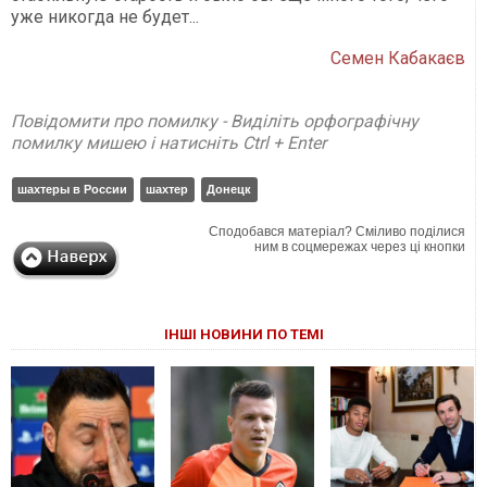
уже никогда не будет...
Семен Кабакаєв
Повідомити про помилку - Виділіть орфографічну
помилку мишею і натисніть Ctrl + Enter
шахтеры в России
шахтер
Донецк
Сподобався матеріал? Сміливо поділися
ним в соцмережах через ці кнопки
ІНШІ НОВИНИ ПО ТЕМІ