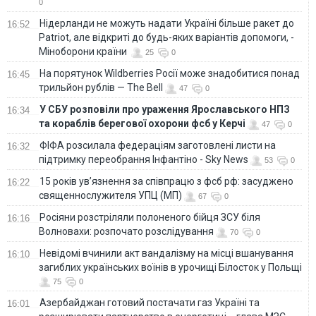
0
Нідерланди не можуть надати Україні більше ракет до
16:52
Patriot, але відкриті до будь-яких варіантів допомоги, -
Міноборони країни
25
0
На порятунок Wildberries Росії може знадобитися понад
16:45
трильйон рублів — The Bell
47
0
У СБУ розповіли про ураження Ярославського НПЗ
16:34
та кораблів берегової охорони фсб у Керчі
47
0
ФІФА розсилала федераціям заготовлені листи на
16:32
підтримку переобрання Інфантіно - Sky News
53
0
15 років ув’язнення за співпрацю з фсб рф: засуджено
16:22
священнослужителя УПЦ (МП)
67
0
Росіяни розстріляли полоненого бійця ЗСУ біля
16:16
Волновахи: розпочато розслідування
70
0
Невідомі вчинили акт вандалізму на місці вшанування
16:10
загиблих українських воїнів в урочищі Білосток у Польщі
75
0
Азербайджан готовий постачати газ Україні та
16:01