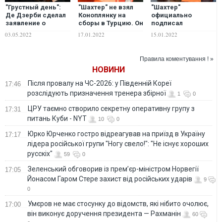
"Грустный день":
"Шахтер" не взял
"Шахтер"
Де Дзерби сделал
Коноплянку на
официально
заявление о
сборы в Турцию. Он
подписал
дальнейшей
договаривается о
бразильского
03.05.2022
17.01.2022
15.01.2022
карьере в
переходе в новый
таланта, которого
"Шахтере"
клуб
увел у английских
клубов. ВИДЕО
Правила коментування ! »
НОВИНИ
Після провалу на ЧС-2026: у Південній Кореї
17:46
розслідують призначення тренера збірної
1
0
ЦРУ таємно створило секретну оперативну групу з
17:31
питань Куби - NYT
10
0
Юрко Юрченко гостро відреагував на приїзд в Україну
17:17
лідера російської групи "Ногу свело!": "Не існує хороших
русскіх"
59
0
Зеленський обговорив із прем’єр-міністром Норвегії
17:05
Йонасом Гаром Стере захист від російських ударів
9
0
Умєров не має стосунку до відомств, які нібито очолює,
17:00
він виконує доручення президента — Рахманін
60