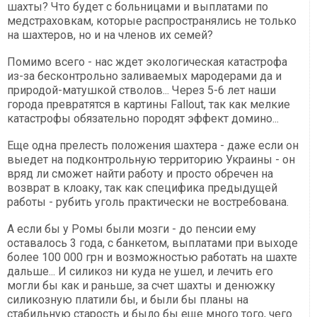
шахты? Что будет с больницами и выплатами по
медстраховкам, которые распространялись не только
на шахтеров, но и на членов их семей?
Помимо всего - нас ждет экологическая катастрофа
из-за бесконтрольно заливаемых мародерами да и
природой-матушкой стволов... Через 5-6 лет наши
города превратятся в картины Fallout, так как мелкие
катастрофы обязательно породят эффект домино...
Еще одна прелесть положения шахтера - даже если он
выедет на подконтрольную территорию Украины - он
вряд ли сможет найти работу и просто обречен на
возврат в клоаку, так как специфика предыдущей
работы - рубить уголь практически не востребована.
А если бы у Ромы были мозги - до пенсии ему
оставалось 3 года, с банкетом, выплатами при выходе
более 100 000 грн и возможностью работать на шахте
дальше... И силикоз ни куда не ушел, и лечить его
могли бы как и раньше, за счет шахты и денюжку
силикозную платили бы, и были бы планы на
стабильную старость и было бы еще много того, чего