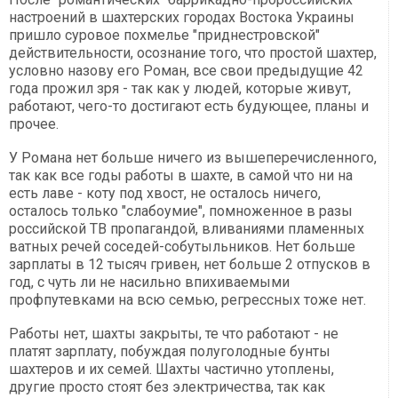
настроений в шахтерских городах Востока Украины
пришло суровое похмелье "приднестровской"
действительности, осознание того, что простой шахтер,
условно назову его Роман, все свои предыдущие 42
года прожил зря - так как у людей, которые живут,
работают, чего-то достигают есть будующее, планы и
прочее.
У Романа нет больше ничего из вышеперечисленного,
так как все годы работы в шахте, в самой что ни на
есть лаве - коту под хвост, не осталось ничего,
осталось только "слабоумие", помноженное в разы
российской ТВ пропагандой, вливаниями пламенных
ватных речей соседей-собутыльников. Нет больше
зарплаты в 12 тысяч гривен, нет больше 2 отпусков в
год, с чуть ли не насильно впихиваемыми
профпутевками на всю семью, регрессных тоже нет.
Работы нет, шахты закрыты, те что работают - не
платят зарплату, побуждая полуголодные бунты
шахтеров и их семей. Шахты частично утоплены,
другие просто стоят без электричества, так как