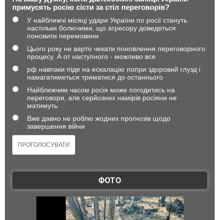
примусять росію сісти за стіл переговорів?
У найближчі місяці удари України по росії стануть
настільки болючими, що агресору доведеться
поновити перемовини
Цього року не варто чекати поновлення переговорного
процесу. А от наступного - можливо все
рф навпаки піде на ескалацію попри здоровий глузд і
намагатиметься триматися до останнього
Найближчим часом росія може погодитись на
переговори, але серйозних намірів росіяни не
матимуть
Вже давно не роблю жодних прогнозів щодо
завершення війни
ФОТО