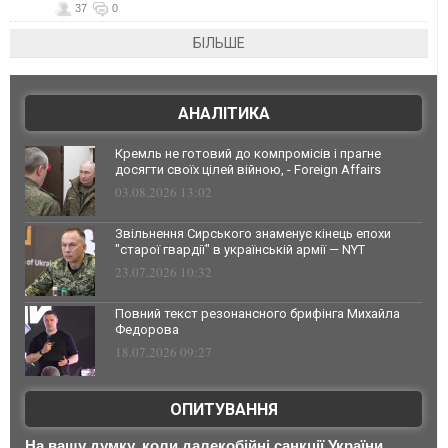
37
0
БІЛЬШЕ
АНАЛІТИКА
Кремль не готовий до компромісів і прагне
досягти своїх цілей війною, - Foreign Affairs
03.08.2026 13:02
Звільнення Сирського знаменує кінець епохи
"старої гвардії" в українській армії — NYT
23.07.2026 10:32
Повний текст резонансного брифінга Михайла
Федорова
18.07.2026 09:27
ОПИТУВАННЯ
На вашу думку, коли далекобійні санкції України