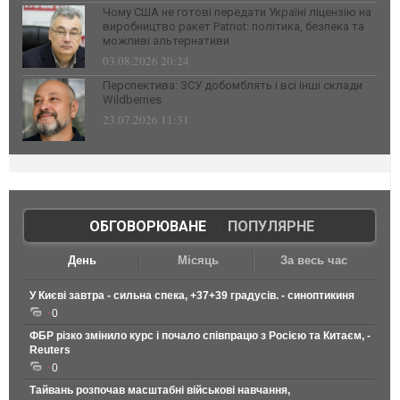
Чому США не готові передати Україні ліцензію на
виробництво ракет Patriot: політика, безпека та
можливі альтернативи
03.08.2026 20:24
Перспектива: ЗСУ добомблять і всі інші склади
Wildberries
23.07.2026 11:31
ОБГОВОРЮВАНЕ
|
ПОПУЛЯРНЕ
День
Місяць
За весь час
У Києві завтра - сильна спека, +37+39 градусів. - синоптикиня
0
ФБР різко змінило курс і почало співпрацю з Росією та Китаєм, -
Reuters
0
Тайвань розпочав масштабні військові навчання,