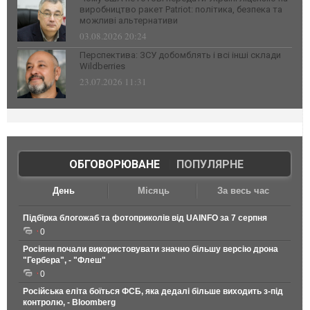
виробництво ракет Patriot: політика, безпека та
можливі альтернативи
03.08.2026 20:24
Перспектива: ЗСУ добомблять і всі інші склади
Wildberries
23.07.2026 11:31
ОБГОВОРЮВАНЕ
|
ПОПУЛЯРНЕ
День
Місяць
За весь час
Підбірка блогожаб та фотоприколів від UAINFO за 7 серпня
0
Росіяни почали використовувати значно більшу версію дрона
"Гербера", - "Флеш"
0
Російська еліта боїться ФСБ, яка дедалі більше виходить з-під
контролю, - Bloomberg