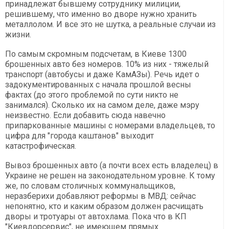
принадлежат бывшему сотруднику милиции,
решившему, что именно во дворе нужно хранить
металлолом. И все это не шутка, а реальные случаи из
жизни.
По самым скромным подсчетам, в Киеве 1300
брошенных авто без номеров. 10% из них - тяжелый
транспорт (автобусы и даже КамАЗы). Речь идет о
задокументированных с начала прошлой весны
фактах (до этого проблемой по сути никто не
занимался). Сколько их на самом деле, даже мэру
неизвестно. Если добавить сюда навечно
припаркованные машины с номерами владельцев, то
цифра для "города каштанов" выходит
катастрофическая.
Вывоз брошенных авто (а почти всех есть владелец) в
Украине не решен на законодательном уровне. К тому
же, по словам столичных коммунальщиков,
неразберихи добавляют реформы в МВД: сейчас
непонятно, кто и каким образом должен расчищать
дворы и тротуары от автохлама. Пока что в КП
"Киевдорсервис", не имеющем прямых