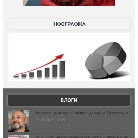
ІНФОГРАФІКА
БЛОГИ
Надія лише на культ жінки в українській культурі
06.08.2026 08:49
Чому США не готові передати Україні ліцензію на