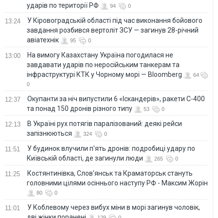
ударів по території РФ
94
0
У Кіровоградській області під час виконання бойового
13:24
завдання розбився вертоліт ЗСУ — загинув 28-річний
авіатехнік
95
0
На вимогу Казахстану Україна погодилася не
13:00
завдавати ударів по неросійським танкерам та
інфраструктурі КТК у Чорному морі — Bloomberg
64
0
Окупанти за ніч випустили 6 «Іскандерів», ракети С-400
12:37
та понад 150 дронів різного типу
53
0
В Україні рух потягів паралізований: деякі рейси
12:13
запізнюються
324
0
У будинок влучили п'ять дронів: подробиці удару по
11:51
Київській області, де загинули люди
265
0
Костянтинівка, Слов'янськ та Краматорськ стануть
11:25
головними цілями осіннього наступу РФ - Максим Жорін
80
0
У Коблевому через вибух міни в морі загинув чоловік,
11:01
дві жінки поранені
129
0