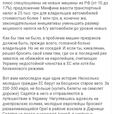
плюс спецпошлины на новые машины из РФ (от 10 до
17%); предложение Минфина ввести транспортный
налог в 25 тыс. грн для владельцев автомобилей
стоимостью более 1 млн грн; и, конечно же,
законодательные инициативы уменьшить размер
акцизного налога на б/у автомобили до уровня новых.
Как бы там ни было, а проблема машин-призраков
должна быть, прежде всего, головной болью
владельцев. Но не их соседей. И если ты, киевлянин,
решил бросить свой хлам там, где он в последний раз
завелся, не обижайся на европейцев, считающих
Украину недостойной членства в ЕС или хотя бы
безвизового режима.
Вот вам напоследок еще одна история. Несколько
молодых граждан ЕС берут за бесценок старое авто. За
200-300 евро, не больше (купить билеты на самолет
дороже). Садятся в него и отправляются в
путешествие в Украину. Нагулявшись вдоволь на
днепровских холмах, молодые европейцы бросают
разваливающийся Opel в районе вокзала в Дарнице.
Садятся на поезд и уезжают домой, в чистую и