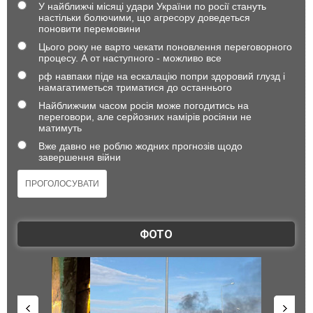
У найближчі місяці удари України по росії стануть
настільки болючими, що агресору доведеться
поновити перемовини
Цього року не варто чекати поновлення переговорного
процесу. А от наступного - можливо все
рф навпаки піде на ескалацію попри здоровий глузд і
намагатиметься триматися до останнього
Найближчим часом росія може погодитись на
переговори, але серйозних намірів росіяни не
матимуть
Вже давно не роблю жодних прогнозів щодо
завершення війни
ФОТО