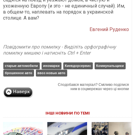
ухоженную Европу (и это - не единичный случай). Им,
в общем-то, наплевать на порядок в украинской
столице. А вам?
Евгений Руденко
Повідомити про помилку - Виділіть орфографічну
помилку мишею і натисніть Ctrl + Enter
старые автомобили
иномарки
Киевдорсервис
Коммунальщики
брошенное авто
ввоз новых авто
Сподобався матеріал? Сміливо поділися
ним в соцмережах через ці кнопки
ІНШІ НОВИНИ ПО ТЕМІ