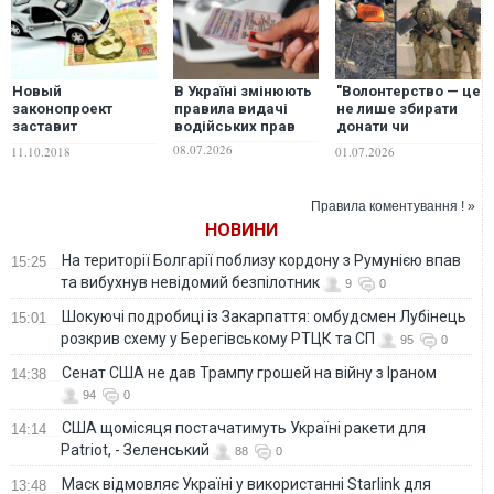
Новый
В Україні змінюють
"Волонтерство — це
законопроект
правила видачі
не лише збирати
заставит
водійських прав
донати чи
водителей платить
передавати
08.07.2026
11.10.2018
01.07.2026
десятки тысяч
допомогу. Це дуже
гривен за б/у
часто вкладання
автомобили
власних ресурсів":
Правила коментування ! »
черговий звіт БО
НОВИНИ
"Легіт". ФОТО
На території Болгарії поблизу кордону з Румунією впав
15:25
та вибухнув невідомий безпілотник
9
0
Шокуючі подробиці із Закарпаття: омбудсмен Лубінець
15:01
розкрив схему у Берегівському РТЦК та СП
95
0
Сенат США не дав Трампу грошей на війну з Іраном
14:38
94
0
США щомісяця постачатимуть Україні ракети для
14:14
Patriot, - Зеленський
88
0
Маск відмовляє Україні у використанні Starlink для
13:48