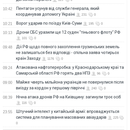
Пентагон усунув від служби генерала, який
10:42
координував допомогу Україні
231
0
Ворог ударив по поїзду Київ-Суми
10:21
195
0
Дрони СБС уразили ще 12 суден "тіньового флоту" РФ
10:13
101
0
Дії РФ щодо повного захоплення грузинських земель
09:48
не залишаться без відповіді - спільна заява чотирьох
країн Заходу
1176
0
Атакована нафтопереробка: у Краснодарському краї та
09:24
Самарській області РФ горять два НПЗ
96
0
Майже чверть мільйона українців не повернулися після
09:00
виїзду за кордон у першому півріччі
240
0
Нічна атака дронів РФ на Київщину: загинули троє осіб
08:39
116
0
Штучний інтелект у китайській армії: впроваджується
23:55
система для планування масованих авіаударів
225
0