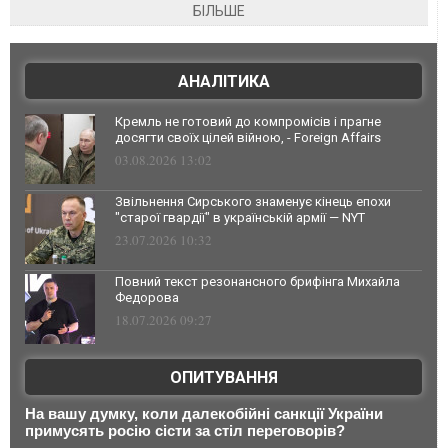
БІЛЬШЕ
АНАЛІТИКА
Кремль не готовий до компромісів і прагне
досягти своїх цілей війною, - Foreign Affairs
03.08.2026 13:02
Звільнення Сирського знаменує кінець епохи
"старої гвардії" в українській армії — NYT
23.07.2026 10:32
Повний текст резонансного брифінга Михайла
Федорова
18.07.2026 09:27
ОПИТУВАННЯ
На вашу думку, коли далекобійні санкції України
примусять росію сісти за стіл переговорів?