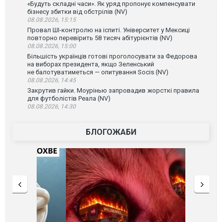
«Будуть складні часи». Як уряд пропонує компенсувати
бізнесу збитки від обстрілів (NV)
08.08.2026, 15:15
Провал ШІ-контролю на іспиті. Університет у Мексиці
повторно перевірить 58 тисяч абітурієнтів (NV)
08.08.2026, 15:00
Більшість українців готові проголосувати за Федорова
на виборах президента, якщо Зеленський
не балотуватиметься — опитування Socis (NV)
08.08.2026, 14:45
Закрутив гайки. Моурінью запровадив жорсткі правила
для футболістів Реала (NV)
08.08.2026, 14:30
БЛОГОЖАБИ