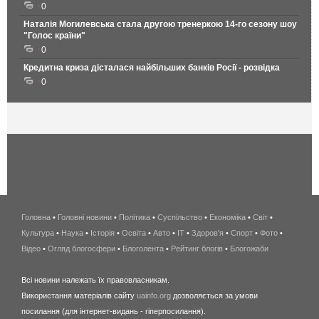
0
Наталія Могилевська стала другою тренеркою 14-го сезону шоу
"Голос країни"
0
Кредитна криза дісталася найбільших банків Росії - розвідка
0
Головна
•
Головні новини
•
Політика
•
Суспільство
•
Економіка
беспроводной
•
Світ
•
Культура
•
Наука
•
Історія
•
Освіта
•
Авто
•
IT
•
Здоров'я
интернет
•
Спорт
•
Фото
•
Відео
•
Огляд блогосфери
•
Блоголента
•
Рейтинг блогів
киев
•
Блогожаби
и
Всі новини належать їх правовласникам.
область
Використання матеріалів сайту
uainfo.org
дозволяється за умови
wimax
посилання (для інтернет-видань - гіперпосилання).
интернет