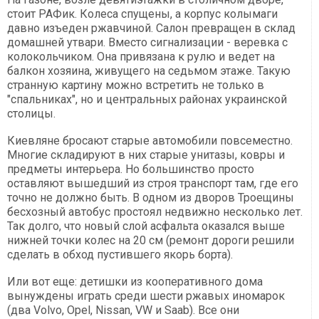
стоит РАФик. Колеса спущены, а корпус колымаги
давно изъеден ржавчиной. Салон превращен в склад
домашней утвари. Вместо сигнализации - веревка с
колокольчиком. Она привязана к рулю и ведет на
балкон хозяина, живущего на седьмом этаже. Такую
странную картину можно встретить не только в
"спальниках", но и центральных районах украинской
столицы.
Киевляне бросают старые автомобили повсеместно.
Многие складируют в них старые унитазы, ковры и
предметы интерьера. Но большинство просто
оставляют вышедший из строя транспорт там, где его
точно не должно быть. В одном из дворов Троещины
бесхозный автобус простоял недвижно несколько лет.
Так долго, что новый слой асфальта оказался выше
нижней точки колес на 20 см (ремонт дороги решили
сделать в обход пустившего якорь борта).
Или вот еще: детишки из кооперативного дома
вынуждены играть среди шести ржавых иномарок
(два Volvo, Opel, Nissan, VW и Saab). Все они