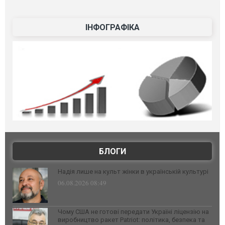
ІНФОГРАФІКА
БЛОГИ
Надія лише на культ жінки в українській культурі
06.08.2026 08:49
Чому США не готові передати Україні ліцензію на
виробництво ракет Patriot: політика, безпека та