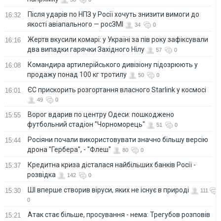
Після ударів по НПЗ у Росії хочуть знизити вимоги до
16:32
якості авіапального — росЗМІ
34
0
Жертв вкусили комарі: у Україні за пів року зафіксували
16:16
два випадки гарячки Західного Нілу
57
0
Командира артилерійського дивізіону підозрюють у
16:08
продажу понад 100 кг тротилу
50
0
ЄС прискорить розгортання власного Starlink у космосі
16:01
49
0
Ворог вдарив по центру Одеси: пошкоджено
15:55
футбольний стадіон "Чорноморець"
51
0
Росіяни почали використовувати значно більшу версію
15:44
дрона "Гербера", - "Флеш"
80
0
Кредитна криза дісталася найбільших банків Росії -
15:37
розвідка
142
0
ШІ вперше створив віруси, яких не існує в природі
15:30
111
0
Атак стає більше, просування - нема: Трегубов розповів
15:21