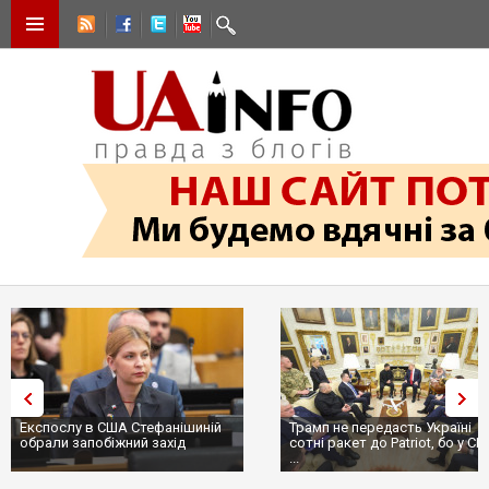
Трамп не передасть Україні
Вибух у ресторані в Москві:
сотні ракет до Patriot, бо у США
ціллю був головком ВКС Росії
...
пр...