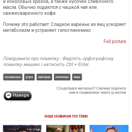
и кокосовых орехов, а также кусочек сливочного
масла. Обычно подаются с чашкой чая или
свежесваренного кофе.
Почему это работает: Сладкое варенье из яиц ускоряет
метаболизм и устраняет гипогликемию.
Full picture
Повідомити про помилку - Виділіть орфографічну
помилку мишею і натисніть Ctrl + Enter
похмелье
утро
завтрак
лечение
мир
Сподобався матеріал? Сміливо поділися
ним в соцмережах через ці кнопки
ІНШІ НОВИНИ ПО ТЕМІ