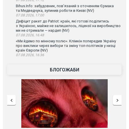
07.08.2026, 17:12
Bihus.Info: забудовник, пов’язаний з оточенням Єрмака
та Медведчука, зупинив роботи в Києві (NV)
07.08.2026, 17:00
Дефіцит ракет до Patriot: країн, які готові поділитись
з Україною, майже не залишилось, ліцензії на виробництво
ми не отримали — нардеп (NV)
07.08.2026, 16:48
«Ми йдемо по мінному полю». Клімкін попередив Україну
про виклики через вибори та зміну топ-політиків у низці
країн Європи (NV)
07.08.2026, 16:36
БЛОГОЖАБИ