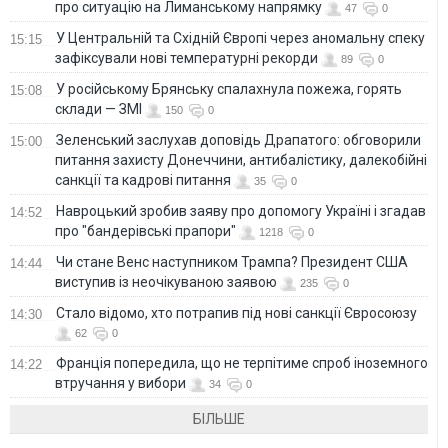
про ситуацію на Лиманському напрямку
47
0
У Центральній та Східній Європі через аномальну спеку
15:15
зафіксували нові температурні рекорди
89
0
У російському Брянську спалахнула пожежа, горять
15:08
склади — ЗМІ
150
0
Зеленський заслухав доповідь Драпатого: обговорили
15:00
питання захисту Донеччини, антибалістику, далекобійні
санкції та кадрові питання
35
0
Навроцький зробив заяву про допомогу Україні і згадав
14:52
про "бандерівські прапори"
1218
0
Чи стане Венс наступником Трампа? Президент США
14:44
виступив із неочікуваною заявою
235
0
Стало відомо, хто потрапив під нові санкції Євросоюзу
14:30
62
0
Франція попередила, що не терпітиме спроб іноземного
14:22
втручання у вибори
34
0
БІЛЬШЕ