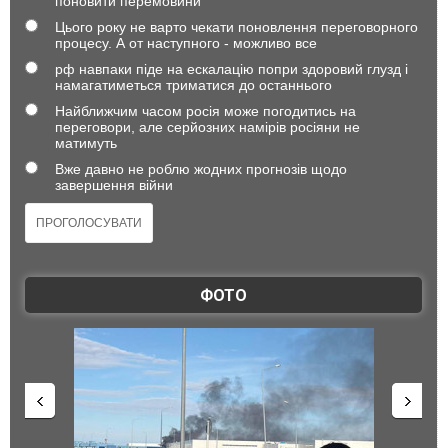
поновити перемовини
Цього року не варто чекати поновлення переговорного
процесу. А от наступного - можливо все
рф навпаки піде на ескалацію попри здоровий глузд і
намагатиметься триматися до останнього
Найближчим часом росія може погодитись на
переговори, але серйозних намірів росіяни не
матимуть
Вже давно не роблю жодних прогнозів щодо
завершення війни
ФОТО