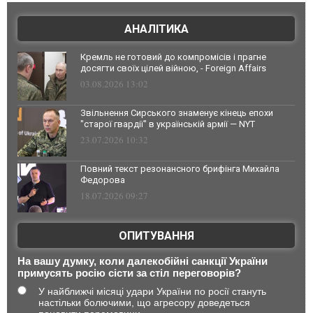
АНАЛІТИКА
Кремль не готовий до компромісів і прагне
досягти своїх цілей війною, - Foreign Affairs
03.08.2026 13:02
Звільнення Сирського знаменує кінець епохи
"старої гвардії" в українській армії — NYT
23.07.2026 10:32
Повний текст резонансного брифінга Михайла
Федорова
18.07.2026 09:27
ОПИТУВАННЯ
На вашу думку, коли далекобійні санкції України
примусять росію сісти за стіл переговорів?
У найближчі місяці удари України по росії стануть
настільки болючими, що агресору доведеться