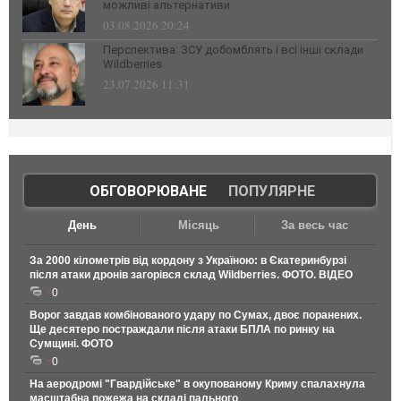
можливі альтернативи
03.08.2026 20:24
Перспектива: ЗСУ добомблять і всі інші склади
Wildberries
23.07.2026 11:31
ОБГОВОРЮВАНЕ
|
ПОПУЛЯРНЕ
День
Місяць
За весь час
За 2000 кілометрів від кордону з Україною: в Єкатеринбурзі
після атаки дронів загорівся склад Wildberries. ФОТО. ВІДЕО
0
Ворог завдав комбінованого удару по Сумах, двоє поранених.
Ще десятеро постраждали після атаки БПЛА по ринку на
Сумщині. ФОТО
0
На аеродромі "Гвардійське" в окупованому Криму спалахнула
масштабна пожежа на складі пального