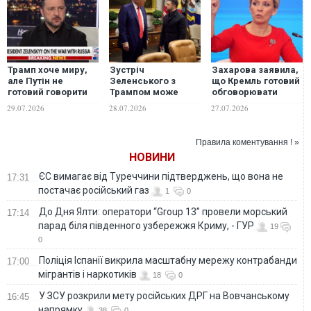
Трамп хоче миру,
Зустріч
Захарова заявила,
але Путін не
Зеленського з
що Кремль готовий
готовий говорити
Трампом може
обговорювати
навіть про
відновити
"ідеї" щодо миру в
29.07.2026
28.07.2026
27.07.2026
тимчасове
переговори щодо
Україні, але є умова
припинення вогню,
миру, - FT
для США
- Зеленський
Правила коментування ! »
НОВИНИ
ЄС вимагає від Туреччини підтверджень, що вона не
17:31
постачає російський газ
1
0
До Дня Ялти: оператори “Group 13” провели морський
17:14
парад біля південного узбережжя Криму, - ГУР
19
0
Поліція Іспанії викрила масштабну мережу контрабанди
17:00
мігрантів і наркотиків
18
0
У ЗСУ розкрили мету російських ДРГ на Вовчанському
16:45
напрямку
38
0