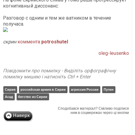
когнитивный диссонанс:
Разговор с одним и тем же ватником в течение
получаса.
скрин
коммента
potroshutel
oleg-leusenko
Повідомити про помилку - Виділіть орфографічну
помилку мишею і натисніть Ctrl + Enter
Сирия
российская армия в Сирии
агрессия России
Путин
Асад
бегство из Сирии
Сподобався матеріал? Сміливо поділися
ним в соцмережах через ці кнопки