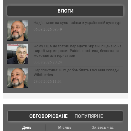
БЛОГИ
Надія лише на культ жінки в українській культурі
06.08.2026 08:49
Чому США не готові передати Україні ліцензію на
виробництво ракет Patriot: політика, безпека та
можливі альтернативи
03.08.2026 20:24
Перспектива: ЗСУ добомблять і всі інші склади
Wildberries
23.07.2026 11:31
ОБГОВОРЮВАНЕ
|
ПОПУЛЯРНЕ
День
Місяць
За весь час