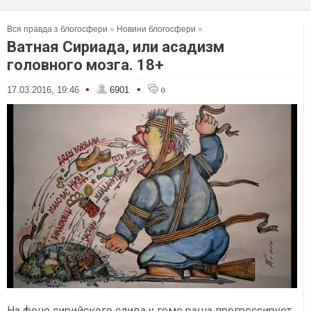
Вся правда з блогосфери
»
Новини блогосфери
»
Ватная Сириада, или асадизм
головного мозга. 18+
•
•
17.03.2016, 19:46
6901
0
На фоне сирийского слива у гомо раша прогрессирует