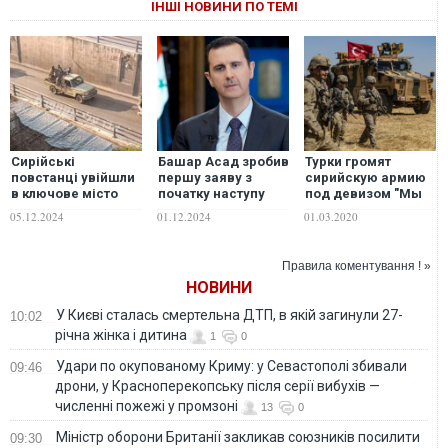
ІНШІ НОВИНИ ПО ТЕМІ
Сирійські
Башар Асад зробив
Турки громят
повстанці увійшли
першу заяву з
сирийскую армию
в ключове місто
початку наступу
под девизом "Мы
Хама, армія
повстанців у Сирії
только начали". По
05.12.2024
01.12.2024
01.03.2020
Башара Асада
всей видимости,
відступає – Reuters
это такой ответ на
"Можем
Правила коментування ! »
повторить", –
НОВИНИ
российский блогер
У Києві сталась смертельна ДТП, в якій загинули 27-
10:02
річна жінка і дитина
1
0
Удари по окупованому Криму: у Севастополі збивали
09:46
дрони, у Красноперекопську після серії вибухів —
численні пожежі у промзоні
13
0
Міністр оборони Британії закликав союзників посилити
09:30