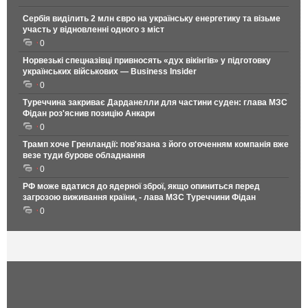
Сербія виділить 2 млн євро на українську енергетику та візьме
участь у відновленні одного з міст
0
Норвезькі спецназівці привносять «дух вікінгів» у підготовку
українських військових — Business Insider
0
Туреччина закриває Дарданелли для частини суден: глава МЗС
Фідан роз'яснив позицію Анкари
0
Трамп хоче Гренландії: пов'язана з його оточенням компанія вже
везе туди бурове обладнання
0
РФ може вдатися до ядерної зброї, якщо опиниться перед
загрозою виживання країни, - лава МЗС Туреччини Фідан
0