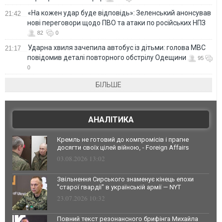
«На кожен удар буде відповідь»: Зеленський анонсував
21:42
нові переговори щодо ПВО та атаки по російських НПЗ
82
0
Ударна хвиля зачепила автобус із дітьми: голова МВС
21:17
повідомив деталі повторного обстрілу Одещини
95
0
БІЛЬШЕ
АНАЛІТИКА
Кремль не готовий до компромісів і прагне
досягти своїх цілей війною, - Foreign Affairs
03.08.2026 13:02
Звільнення Сирського знаменує кінець епохи
"старої гвардії" в українській армії — NYT
23.07.2026 10:32
Повний текст резонансного брифінга Михайла