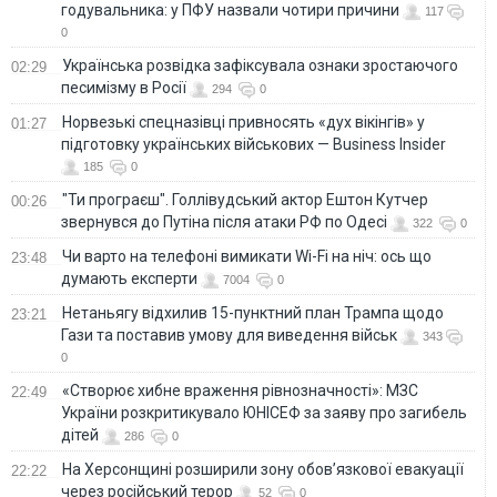
годувальника: у ПФУ назвали чотири причини
117
0
Українська розвідка зафіксувала ознаки зростаючого
02:29
песимізму в Росії
294
0
Норвезькі спецназівці привносять «дух вікінгів» у
01:27
підготовку українських військових — Business Insider
185
0
"Ти програєш". Голлівудський актор Ештон Кутчер
00:26
звернувся до Путіна після атаки РФ по Одесі
322
0
Чи варто на телефонi вимикати Wi-Fi на ніч: ось що
23:48
думають експерти
7004
0
Нетаньягу відхилив 15-пунктний план Трампа щодо
23:21
Гази та поставив умову для виведення військ
343
0
«Створює хибне враження рівнозначності»: МЗС
22:49
України розкритикувало ЮНІСЕФ за заяву про загибель
дітей
286
0
На Херсонщині розширили зону обов’язкової евакуації
22:22
через російський терор
52
0