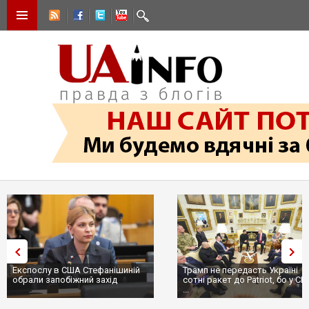
Експослу в США Стефанішиній
Трамп не передасть Україні
обрали запобіжний захід
сотні ракет до Patriot, бо у С
...