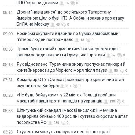
ППО України до зими
16
0
Дрони "навідалися" до російського Татарстану —
09:14
ймовірною ціллю був НПЗ. А Собянін заявив про атаку
БпЛА на Москву
48
0
Російські окупанти вдарили по Сумах авіабомбами:
09:00
п’ятеро людей постраждало
18
0
Трамп був готовий відмовитися від ядерної угоди з
08:36
Іраном заради відкриття Ормузької протоки
67
0
Рух відновлено: Туреччина знову пропускає танкери й
08:13
контейнеровози до Чорного моря після паузи
50
0
Командир ОТУ «Одеса» розказав про критичний стан
07:31
окупантів на Кінбурні
191
0
«Не будь байдужим»: у 22 містах Польщі пройшли
06:28
масштабні акції проти нападів на українців
130
0
Шпигунський скандал і масові висилки: Німеччина
05:33
видворила близько 400 росіян і суттєво скоротила штат
посольства РФ
289
0
Студентам можуть скасувати пенсію по втраті
03:28