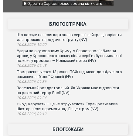
ькість
У парламенті Косово прем'єра закидали яйцями
Приїхав за
до українс
зіркового 
БЛОГОСТРІЧКА
Що посадити після картоплі в серпні: найкращі варіанти
для врожаю та родючого ґрунту (NV)
10.08.2026, 10:00
Удари по окупованому Криму: у Севастополі збивали
дрони, у Красноперекопську після серії вибухів численні
пожежі у промзоні — Крымский ветер (NV)
10.08.2026, 09:48
Повернення через 13 років. ПСЖ підписав досвідченого
захисника збірної Франції (NV)
10.08.2026, 09:36
Зеленський роздратований. Як Україна має відповісти
на ракетний терор Росії (NV)
10.08.2026, 09:24
«Іноді керувати — це не втручатися». Туран розхвалив
Шахтар після перемоги над Епіцентром (NV)
10.08.2026, 09:12
БЛОГОЖАБИ